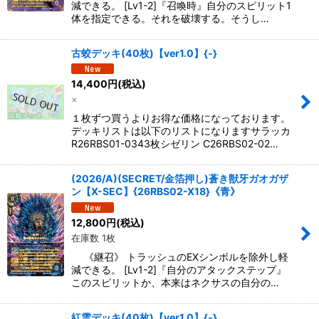
減できる。 [Lv1-2]『召喚時』自分のスピリット1
体を指定できる。それを破壊する。そうし…
古蛟デッキ(40枚)【ver1.0】{-}
14,400
円
(税込)
×
１枚ずつ買うよりお得な価格になっております。
デッキリストは以下のリストになりますサラッカ
R26RBS01-0343枚シゼリン C26RBS02-02…
(2026/A)(SECRET/金箔押し)蒼き獣牙ガオガザ
ン【X-SEC】{26RBS02-X18}《青》
12,800
円
(税込)
在庫数 1枚
《継召》 トラッシュのEXシンボルを除外し軽
減できる。 [Lv1-2]『自分のアタックステップ』
このスピリットか、本来はネクサスの自分の…
紅雲デッキ(40枚)【ver1.0】{-}