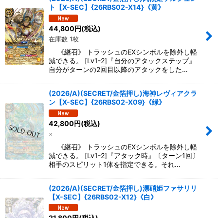
ト【X-SEC】{26RBS02-X14}《黄》
絞り込む
44,800
円
(税込)
在庫数 1枚
《継召》 トラッシュのEXシンボルを除外し軽
減できる。 [Lv1-2]『自分のアタックステップ』
自分がターンの2回目以降のアタックをした…
(2026/A)(SECRET/金箔押し)海神レヴィアクラ
ン【X-SEC】{26RBS02-X09}《緑》
42,800
円
(税込)
×
《継召》 トラッシュのEXシンボルを除外し軽
減できる。 [Lv1-2]『アタック時』〔ターン1回〕
相手のスピリット1体を指定できる。それ…
(2026/A)(SECRET/金箔押し)漂硝姫ファサリリ
【X-SEC】{26RBS02-X12}《白》
21,800
円
(税込)