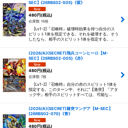
SEC】{26RBS02-X05}《紫》
480
円
(税込)
在庫数 16枚
[Lv1-2]『召喚時』破壊時効果を持つ自分のス
ピリット1体を指定できる。それを破壊する。そう
したなら、相手のスピリット1体を指定する。…
(2026/A)(SECRET)飛兵コーンヒーロ【M-
SEC】{26RBS02-005}《赤》
480
円
(税込)
在庫数 7枚
[Lv1-2]『召喚時』自分の赤のスピリット1体を
指定する。このターン中、それに“【激突】『アタ
ック中』相手のスピリットすべては、可能な…
(2026/A)(SECRET)棘突マンデア【M-SEC】
{26RBS02-070}《青》
480
円
(税込)