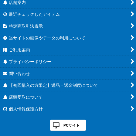
店舗案内
未開封商品
[26RSD01~06] バトスピエントリーデッキ
最近チェックしたアイテム
デッキ販売
[BS75] 契約編:環 第4章 英雄傑集
特定商取引法表示
初利用の方限定商品
[BSC51] ディーバブースター メモリアルレコード
当サイトの画像やデータの利用について
その他
[BSC50] アニメブースター RESONATING STARS
ご利用案内
契約スピリット
[BS74] 契約編:環 第3章 覇極来臨
プライバシーポリシー
問い合わせ
契約アルティメット
[BSC49] ドリームブースター 巡る星々
【初回購入の方限定】返品・返金制度について
3コン販売
[BS73] 契約編:環 第2章 天地転世
店頭受取について
契約ネクサス
[BSC48] アニメブースター バーニングレガシー
個人情報保護方針
トークンスピリット
[BS72] 契約編:環 第1章 廻帰再醒
PCサイト
[BS71] 契約編:真 第4章 神王の帰還