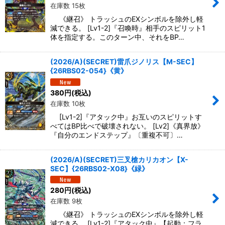
在庫数 15枚
《継召》 トラッシュのEXシンボルを除外し軽
減できる。 [Lv1-2]『召喚時』相手のスピリット1
体を指定する。このターン中、それをBP…
(2026/A)(SECRET)雷爪ジノリス【M-SEC】
{26RBS02-054}《黄》
380
円
(税込)
在庫数 10枚
[Lv1-2]『アタック中』お互いのスピリットす
べてはBP比べで破壊されない。 [Lv2]《真界放》
『自分のエンドステップ』〔重複不可〕…
(2026/A)(SECRET)三叉槍カリカオン【X-
SEC】{26RBS02-X08}《緑》
280
円
(税込)
在庫数 9枚
《継召》 トラッシュのEXシンボルを除外し軽
減できる。 [Lv1-2]『アタック中』【起動：フラ