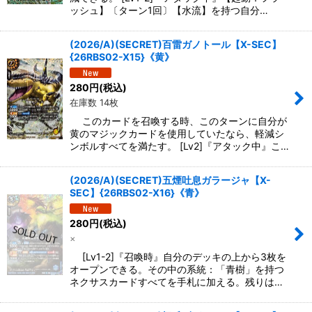
ッシュ】〔ターン1回〕【水流】を持つ自分…
(2026/A)(SECRET)百雷ガノトール【X-SEC】
{26RBS02-X15}《黄》
280
円
(税込)
在庫数 14枚
このカードを召喚する時、このターンに自分が
黄のマジックカードを使用していたなら、軽減シ
ンボルすべてを満たす。 [Lv2]『アタック中』こ…
(2026/A)(SECRET)五煙吐息ガラージャ【X-
SEC】{26RBS02-X16}《青》
280
円
(税込)
×
[Lv1-2]『召喚時』自分のデッキの上から3枚を
オープンできる。その中の系統：「青樹」を持つ
ネクサスカードすべてを手札に加える。残りは…