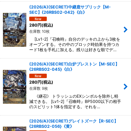
(2026/A)(SECRET)中継鹿サブリック【M-
SEC】{26RBS02-042}《白》
280
円
(税込)
在庫数 10枚
[Lv1-2]『召喚時』自分のデッキの上から3枚を
オープンする。その中のブロック時効果を持つカ
ード1枚を手札に加える。残りは好きな順でデ…
(2026/A)(SECRET)白炉ブレストン【M-SEC】
{26RBS02-045}《白》
280
円
(税込)
在庫数 9枚
《継召》 トラッシュのEXシンボルを除外し軽
減できる。 [Lv1-2]『召喚時』BP5000以下の相手
のスピリット1体を指定する。それを…
(2026/A)(SECRET)グレイトズーク【R-SEC】
{26RBS02-056}《黄》