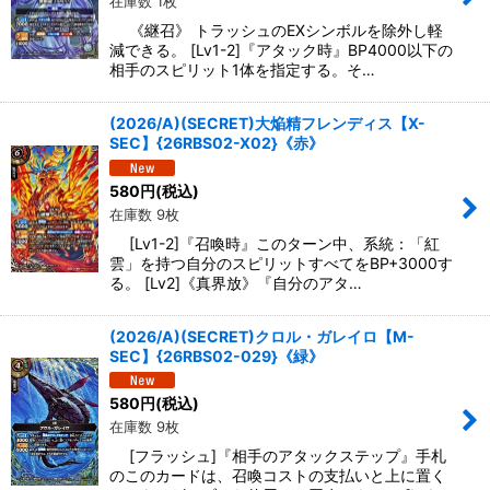
在庫数 1枚
《継召》 トラッシュのEXシンボルを除外し軽
減できる。 [Lv1-2]『アタック時』BP4000以下の
相手のスピリット1体を指定する。そ…
(2026/A)(SECRET)大焔精フレンディス【X-
SEC】{26RBS02-X02}《赤》
580
円
(税込)
在庫数 9枚
[Lv1-2]『召喚時』このターン中、系統：「紅
雲」を持つ自分のスピリットすべてをBP+3000す
る。 [Lv2]《真界放》『自分のアタ…
(2026/A)(SECRET)クロル・ガレイロ【M-
SEC】{26RBS02-029}《緑》
580
円
(税込)
在庫数 9枚
[フラッシュ]『相手のアタックステップ』手札
のこのカードは、召喚コストの支払いと上に置く