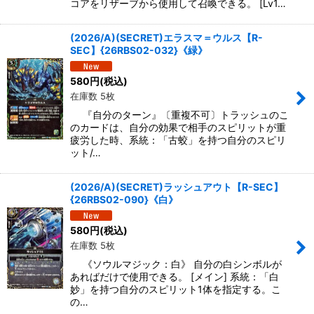
コアをリザーブから使用して召喚できる。 [Lv1…
(2026/A)(SECRET)エラスマ＝ウルス【R-
SEC】{26RBS02-032}《緑》
580
円
(税込)
在庫数 5枚
『自分のターン』〔重複不可〕トラッシュのこ
のカードは、自分の効果で相手のスピリットが重
疲労した時、系統：「古蛟」を持つ自分のスピリ
ット/…
(2026/A)(SECRET)ラッシュアウト【R-SEC】
{26RBS02-090}《白》
580
円
(税込)
在庫数 5枚
《ソウルマジック：白》 自分の白シンボルが
あればだけで使用できる。 [メイン] 系統：「白
妙」を持つ自分のスピリット1体を指定する。こ
の…