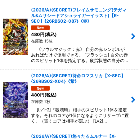
(2026/A)(SECRET)フレイムサモニング(テガマ
ル&ムサシードアシュライガーイラスト)【R-
SEC】{26RBS02-087}《赤》
480
円
(税込)
在庫数 15枚
《ソウルマジック：赤》 自分の赤シンボルが
あればだけで使用できる。 [フラッシュ] 自分の赤
のスピリット1体を指定する。疲労状態の自分の…
(2026/A)(SECRET)待命ロマスリカ【X-SEC】
{26RBS02-X04}《紫》
480
円
(税込)
在庫数 7枚
[Lv1-2]『破壊時』相手のスピリット1体を指定
する。それのコアが1個になるようにリザーブに置
く。（置くコアは相手が選ぶ） [Lv2]…
(2026/A)(SECRET)悠々たるムルナー【X-