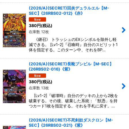
(2026/A)(SECRET)回炎デュラルエル【M-
SEC】{26RBS02-012}《赤》
380
円
(税込)
在庫数 12枚
《継召》 トラッシュのEXシンボルを除外し軽
減できる。 [Lv1-2]『召喚時』自分のスピリット1
体を指定する。このターン中、それをBP…
(2026/A)(SECRET)長靴プシビル【M-SEC】
{26RBS02-016}《紫》
380
円
(税込)
在庫数 13枚
[Lv1-2]『破壊時』自分のデッキの上から2枚を
破棄する。その後、破棄した系統：「獣憑」を持
つカード1枚を指定する。それを手札に戻す。…
(2026/A)(SECRET)不死剣奴ダスクロン【M-
SEC】{26RBS02-021}《紫》