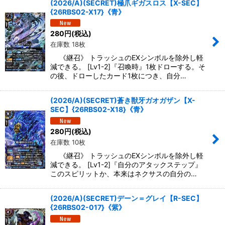
(2026/A)(SECRET)極爪ギガスロス【X-SEC】
{26RBS02-X17}《青》
280
円
(税込)
在庫数 18枚
《継召》 トラッシュのEXシンボルを除外し軽
減できる。 [Lv1-2]『召喚時』1枚ドローする。そ
の後、ドローしたカード1枚につき、自分…
(2026/A)(SECRET)蒼き獣牙ガオガザン【X-
SEC】{26RBS02-X18}《青》
280
円
(税込)
在庫数 10枚
《継召》 トラッシュのEXシンボルを除外し軽
減できる。 [Lv1-2]『自分のアタックステップ』
このスピリットか、本来はネクサスの自分の…
(2026/A)(SECRET)デーン＝グレイ【R-SEC】
{26RBS02-017}《紫》