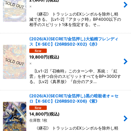
×
《継召》 トラッシュのEXシンボルを除外し軽
減できる。 [Lv1-2]『アタック時』BP4000以下の
相手のスピリット1体を指定する。そ…
(2026/A)(SECRET/金箔押し)大焔精フレンディ
ス【X-SEC】{26RBS02-X02}《赤》
19,800
円
(税込)
×
[Lv1-2]『召喚時』このターン中、系統：「紅
雲」を持つ自分のスピリットすべてをBP+3000す
る。 [Lv2]《真界放》『自分のアタ…
(2026/A)(SECRET/金箔押し)黒の暗殺者オ＝セ
ロ【X-SEC】{26RBS02-X06}《紫》
14,800
円
(税込)
在庫数 1枚
《継召》 トラッシュのEXシンボルを除外し軽