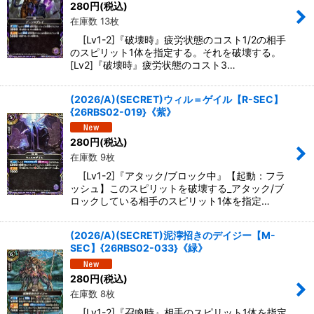
280
円
(税込)
在庫数 13枚
[Lv1-2]『破壊時』疲労状態のコスト1/2の相手
のスピリット1体を指定する。それを破壊する。
[Lv2]『破壊時』疲労状態のコスト3…
(2026/A)(SECRET)ウィル＝ゲイル【R-SEC】
{26RBS02-019}《紫》
280
円
(税込)
在庫数 9枚
[Lv1-2]『アタック/ブロック中』【起動：フラ
ッシュ】このスピリットを破壊する_アタック/ブ
ロックしている相手のスピリット1体を指定…
(2026/A)(SECRET)泥濘招きのデイジー【M-
SEC】{26RBS02-033}《緑》
280
円
(税込)
在庫数 8枚
[Lv1-2]『召喚時』相手のスピリット1体を指定