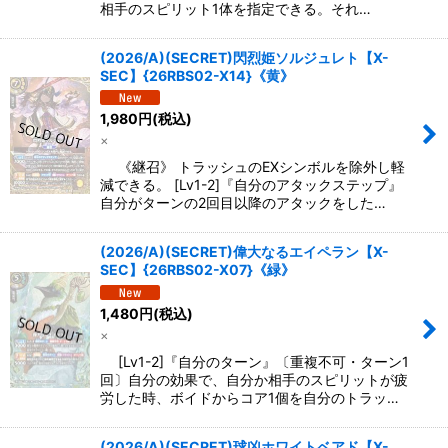
相手のスピリット1体を指定できる。それ…
(2026/A)(SECRET)閃烈姫ソルジュレト【X-
SEC】{26RBS02-X14}《黄》
1,980
円
(税込)
×
《継召》 トラッシュのEXシンボルを除外し軽
減できる。 [Lv1-2]『自分のアタックステップ』
自分がターンの2回目以降のアタックをした…
(2026/A)(SECRET)偉大なるエイペラン【X-
SEC】{26RBS02-X07}《緑》
1,480
円
(税込)
×
[Lv1-2]『自分のターン』〔重複不可・ターン1
回〕自分の効果で、自分か相手のスピリットが疲
労した時、ボイドからコア1個を自分のトラッ…
(2026/A)(SECRET)球凶ホワイトベアド【X-