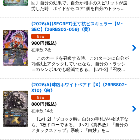
回〕自分の効果で、自分か相手のスピリットが疲
労した時、ボイドからコア1個を自分のトラッ…
(2026/A)(SECRET)五寸杭ビスキュラー【M-
SEC】{26RBS02-059}《黄》
980
円
(税込)
在庫数 2枚
このカードを召喚する時、このターンに自分が
2回以上アタックしていたなら、自分のトラッシ
ュのシンボルでも軽減できる。 [Lv1-2]『召喚…
(2026/A)球凶ホワイトベアド【X】{26RBS02-
X10}《白》
880
円
(税込)
在庫数 14枚
[Lv1-2]『ブロック時』自分の手札が4枚以下な
ら、1枚ドローできる。 [Lv2]《真界放》『自分の
アタックステップ』系統：「白妙」を…