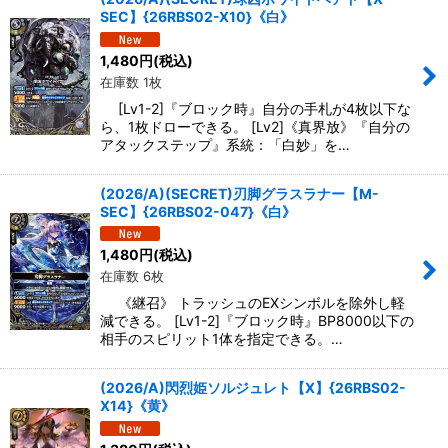
SEC】{26RBS02-X10}《白》
1,480
円
(税込)
在庫数 1枚
[Lv1-2]『ブロック時』自分の手札が4枚以下な
ら、1枚ドローできる。 [Lv2]《真界放》『自分の
アタックステップ』系統：「白妙」を…
(2026/A)(SECRET)刃脚グラスラナー【M-
SEC】{26RBS02-047}《白》
1,480
円
(税込)
在庫数 6枚
《継召》 トラッシュのEXシンボルを除外し軽
減できる。 [Lv1-2]『ブロック時』BP8000以下の
相手のスピリット1体を指定できる。…
(2026/A)閃烈姫ソルジュレト【X】{26RBS02-
X14}《黄》