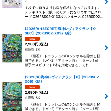
×
１枚ずつ買うよりお得な価格になっております。
デッキリストは以下のリストになりますパピスロ
ープ C26RBS02-0133枚スクルース C26RSD02…
(2026/A)(SECRET)海神レヴィアクラン【X-
SEC】{26RBS02-X09}《緑》
2,980
円
(税込)
在庫数 2枚
《継召》 トラッシュのEXシンボルを除外し軽
減できる。 [Lv1-2]『アタック時』〔ターン1回〕
相手のスピリット1体を指定できる。それ…
(2026/A)海神レヴィアクラン【X】{26RBS02-
X09}《緑》
2,680
円
(税込)
在庫数 5枚
《継召》 トラッシュのEXシンボルを除外し軽
減できる。 [Lv1-2]『アタック時』〔ターン1回〕