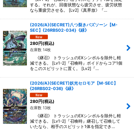
する。それが、回復状態なら疲労させ、疲労状態
なら重疲労させる。 [Lv2]《真界放》『…
(2026/A)(SECRET)八つ裂きバズソーン【M-
SEC】{26RBS02-034}《緑》
280
円
(税込)
在庫数 14枚
《継召》 トラッシュのEXシンボルを除外し軽
減できる。 [Lv1-2]『召喚時』ボイドからコア1個
をこのスピリットに置く。 [Lv2]『…
(2026/A)(SECRET)妖光セロモア【M-SEC】
{26RBS02-036}《緑》
280
円
(税込)
在庫数 13枚
《継召》 トラッシュのEXシンボルを除外し軽
減できる。 [Lv1-2]『召喚時』継召して召喚して
いたなら、相手のスピリット1体を指定でき…