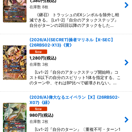
1,380
円
(税込)
在庫数 8枚
《継召》 トラッシュのEXシンボルを除外し軽
減できる。 [Lv1-2]『自分のアタックステップ』
自分がターンの2回目以降のアタックをした…
(2026/A)(SECRET)操者マリネル【X-SEC】
{26RBS02-X13}《黄》
1,280
円
(税込)
在庫数 3枚
[Lv1-2]『自分のアタックステップ開始時』コ
スト6以下の自分のスピリット1体を指定する。こ
のターン中、それはBP比べで破壊されない。…
(2026/A)偉大なるエイペラン【X】{26RBS02-
X07}《緑》
980
円
(税込)
在庫数 2枚
[Lv1-2]『自分のターン』〔重複不可・ターン1