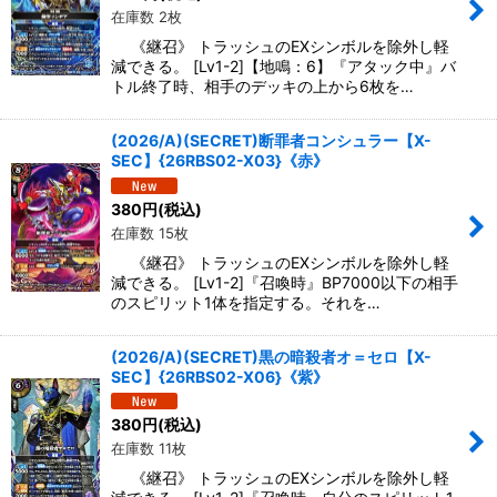
在庫数 2枚
《継召》 トラッシュのEXシンボルを除外し軽
減できる。 [Lv1-2]【地鳴：6】『アタック中』バ
トル終了時、相手のデッキの上から6枚を…
(2026/A)(SECRET)断罪者コンシュラー【X-
SEC】{26RBS02-X03}《赤》
380
円
(税込)
在庫数 15枚
《継召》 トラッシュのEXシンボルを除外し軽
減できる。 [Lv1-2]『召喚時』BP7000以下の相手
のスピリット1体を指定する。それを…
(2026/A)(SECRET)黒の暗殺者オ＝セロ【X-
SEC】{26RBS02-X06}《紫》
380
円
(税込)
在庫数 11枚
《継召》 トラッシュのEXシンボルを除外し軽