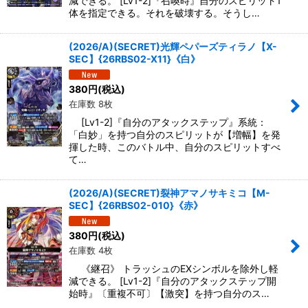
減できる。 [Lv1-2]『召喚時』自分のスピリット1
体を指定できる。それを破壊する。そうし…
(2026/A)(SECRET)光輝ペパーズティラノ【X-
SEC】{26RBS02-X11}《白》
380
円
(税込)
在庫数 8枚
[Lv1-2]『自分のアタックステップ』系統：
「白妙」を持つ自分のスピリットが【増幅】を発
揮した時、このバトル中、自分のスピリットすべ
て…
(2026/A)(SECRET)裂神アマノサキミコ【M-
SEC】{26RBS02-010}《赤》
380
円
(税込)
在庫数 4枚
《継召》 トラッシュのEXシンボルを除外し軽
減できる。 [Lv1-2]『自分のアタックステップ開
始時』〔重複不可〕【激突】を持つ自分のス…