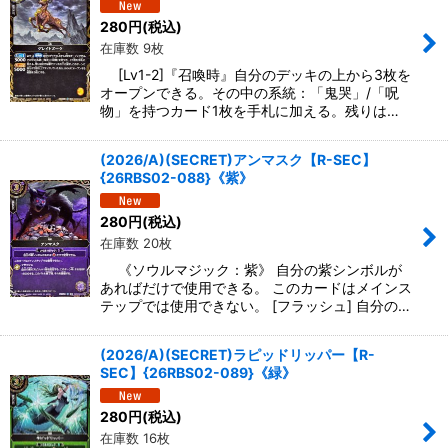
280
円
(税込)
在庫数 9枚
[Lv1-2]『召喚時』自分のデッキの上から3枚を
オープンできる。その中の系統：「鬼哭」/「呪
物」を持つカード1枚を手札に加える。残りは…
(2026/A)(SECRET)アンマスク【R-SEC】
{26RBS02-088}《紫》
280
円
(税込)
在庫数 20枚
《ソウルマジック：紫》 自分の紫シンボルが
あればだけで使用できる。 このカードはメインス
テップでは使用できない。 [フラッシュ] 自分の…
(2026/A)(SECRET)ラピッドリッパー【R-
SEC】{26RBS02-089}《緑》
280
円
(税込)
在庫数 16枚