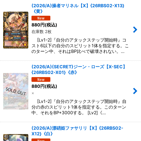
(2026/A)操者マリネル【X】{26RBS02-X13}
《黄》
880
円
(税込)
在庫数 2枚
[Lv1-2]『自分のアタックステップ開始時』コ
スト6以下の自分のスピリット1体を指定する。こ
のターン中、それはBP比べで破壊されない。…
(2026/A)(SECRET)ジーン・ローズ【X-SEC】
{26RBS02-X01}《赤》
880
円
(税込)
×
[Lv1-2]『自分のアタックステップ開始時』自
分の赤のスピリット1体を指定する。このターン
中、それをBP+3000する。 [Lv2]《…
(2026/A)漂硝姫ファサリリ【X】{26RBS02-
X12}《白》