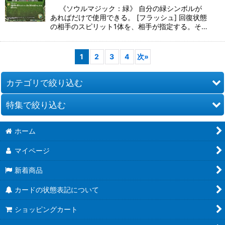
《ソウルマジック：緑》 自分の緑シンボルが
あればだけで使用できる。 [フラッシュ] 回復状態
の相手のスピリット1体を、相手が指定する。そ…
1
2
3
4
次
»
カテゴリで絞り込む
特集で絞り込む
スピリット
ホーム
マジック
[26RBS02] 幻惑の翔風
マイページ
アルティメット
[26RCB01]コラボブースター 仮面ライダー 運命の戦線
新着商品
ネクサス
[26RSD07]コラボスターター 仮面ライダー AGENT OF DREAM
カードの状態表記について
ブレイヴ
[BS76] エターナルブースター 永皇の輝き
ショッピングカート
サプライ
[26RBS01] 創世の鼓動