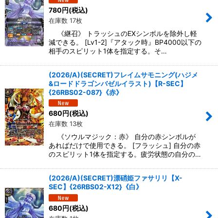
780
円
(税込)
在庫数 17枚
《継召》 トラッシュのEXシンボルを除外し軽
減できる。 [Lv1-2]『アタック時』BP4000以下の
相手のスピリット1体を指定する。そ…
(2026/A)(SECRET)フレイムサモニング(ハジメ
&ロードドラゴンバゼルイラスト)【R-SEC】
{26RBS02-087}《赤》
680
円
(税込)
在庫数 13枚
《ソウルマジック：赤》 自分の赤シンボルが
あればだけで使用できる。 [フラッシュ] 自分の赤
のスピリット1体を指定する。疲労状態の自分の…
(2026/A)(SECRET)漂硝姫ファサリリ【X-
SEC】{26RBS02-X12}《白》
680
円
(税込)