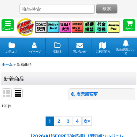
検索
メニュー
カート
店頭受取につい
カテゴリ
マイページ
収録弾
問い合わせ
ご利用案内
て
ホーム
>
新着商品
新着商品
表示順変更
閉じる
191
件
表示数
:
1
2
3
4
次
»
並び順
:
(2026/A)(SECRET/金箔押し)閃烈姫ソルジュレ