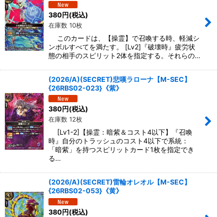
380
円
(税込)
在庫数 10枚
このカードは、【操霊】で召喚する時、軽減シ
ンボルすべてを満たす。 [Lv2]『破壊時』疲労状
態の相手のスピリット2体を指定する。それらの…
(2026/A)(SECRET)悲嘆ラローナ【M-SEC】
{26RBS02-023}《紫》
380
円
(税込)
在庫数 12枚
[Lv1-2]【操霊：暗紫＆コスト4以下】『召喚
時』自分のトラッシュのコスト4以下で系統：
「暗紫」を持つスピリットカード1枚を指定でき
る…
(2026/A)(SECRET)雷輪オレオル【M-SEC】
{26RBS02-053}《黄》
380
円
(税込)