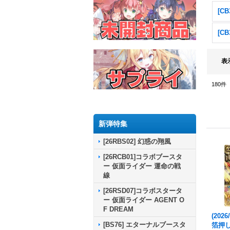
表
180
件
新弾特集
[26RBS02] 幻惑の翔風
[26RCB01]コラボブースタ
ー 仮面ライダー 運命の戦
線
[26RSD07]コラボスタータ
ー 仮面ライダー AGENT O
F DREAM
(202
[BS76] エターナルブースタ
箔押