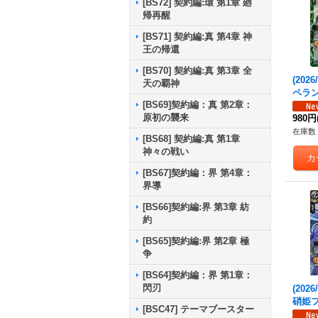
[BS72] 契約編:環 第1章 廻
帰再醒
[BS71] 契約編:真 第4章 神
王の帰還
[BS70] 契約編:真 第3章 全
(20
天の覇神
ペラン
[BS69]契約編：真 第2章：
2-X0
原初の襲来
980円
在庫数 
[BS68] 契約編:真 第1章
神々の戦い
[BS67]契約編：界 第4章：
界導
[BS66]契約編:界 第3章 紡
約
[BS65]契約編:界 第2章 極
争
[BS64]契約編：界 第1章：
閃刃
(202
硝姫フ
[BSC47] テーマブースター
EC】{