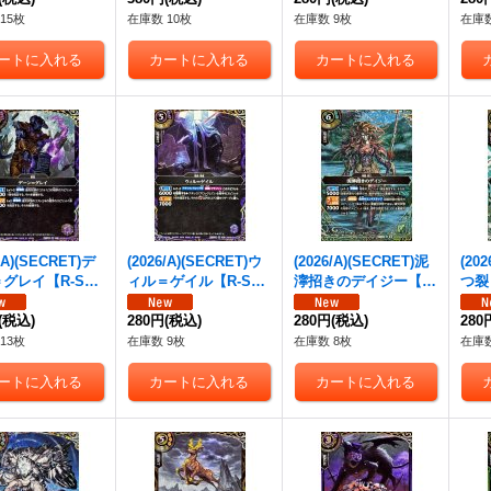
15枚
在庫数 10枚
在庫数 9枚
在庫数
6/A)(SECRET)デ
(2026/A)(SECRET)ウ
(2026/A)(SECRET)泥
(20
グレイ【R-SE
ィル＝ゲイル【R-SE
濘招きのデイジー【M
つ裂
6RBS02-017}
C】{26RBS02-019}
-SEC】{26RBS02-03
-SE
》
(税込)
《紫》
280円
(税込)
3}《緑》
280円
(税込)
4}
280
13枚
在庫数 9枚
在庫数 8枚
在庫数