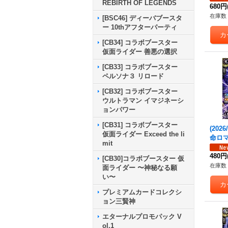
REBIRTH OF LEGENDS
《白
680円
在庫数 
[BSC46] ディーバブースタ
ー 10thアフターパーティ
[CB34] コラボブースター
仮面ライダー 善悪の選択
[CB33] コラボブースター
ペルソナ３ リロード
[CB32] コラボブースター
ウルトラマン イマジネーシ
ョンパワー
[CB31] コラボブースター
(202
仮面ライダー Exceed the li
命ロマ
mit
C】{2
《紫
480円
[CB30]コラボブースター 仮
在庫数 
面ライダー 〜神秘なる願
い〜
プレミアムカードコレクシ
ョン三賢神
エターナルプロモパック V
ol.1