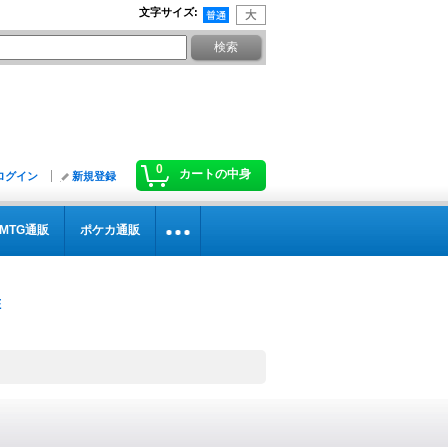
文字サイズ
:
0
カートの中身
ログイン
新規登録
MTG通販
ポケカ通販