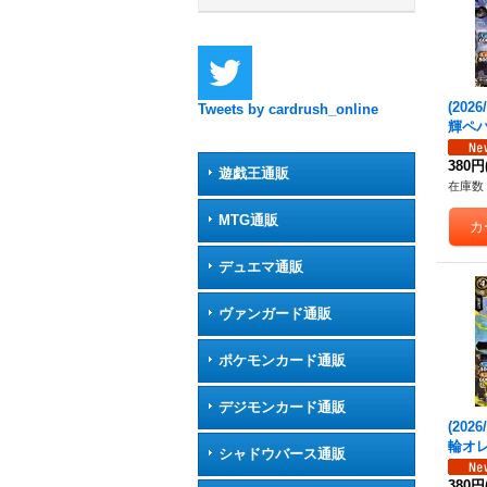
(202
Tweets by cardrush_online
輝ペ
【X-S
X11
380円
遊戯王通販
在庫数 
MTG通販
デュエマ通販
ヴァンガード通販
ポケモンカード通販
デジモンカード通販
(202
輪オレ
シャドウバース通販
C】{2
《黄
380円