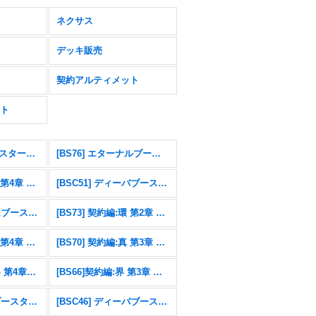
ネクサス
デッキ販売
契約アルティメット
ト
[26RSD07]コラボスターター 仮面ライダー AGENT OF DREAM
[BS76] エターナルブースター 永皇の輝き
[BS75] 契約編:環 第4章 英雄傑集
[BSC51] ディーバブースター メモリアルレコード
[BSC49] ドリームブースター 巡る星々
[BS73] 契約編:環 第2章 天地転世
[BS71] 契約編:真 第4章 神王の帰還
[BS70] 契約編:真 第3章 全天の覇神
[BS67]契約編：界 第4章：界導
[BS66]契約編:界 第3章 紡約
[BSC47] テーマブースター REBIRTH OF LEGENDS
[BSC46] ディーバブースター 10thアフターパーティ