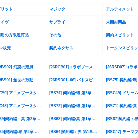
ピリット
マジック
アルティメット
レイヴ
サプライ
未開封商品
利用の方限定商品
その他
契約スピリット
ン販売
契約ネクサス
トークンスピリッ
6RBS02] 幻惑の翔風
[26RCB01]コラボブースター 仮面ライダー 運命の戦線
6RBS01] 創世の鼓動
[26RSD01~06] バトスピエントリーデッキ
[BSC50] アニメブースター RESONATING STARS
[BS74] 契約編:環 第3章 覇極来臨
[BSC48] アニメブースター バーニングレガシー
[BS72] 契約編:環 第1章 廻帰再醒
[BS69]契約編：真 第2章：原初の襲来
[BS68] 契約編:真 第1章 神々の戦い
[BS65]契約編:界 第2章 極争
[BS64]契約編：界 第1章：閃刃