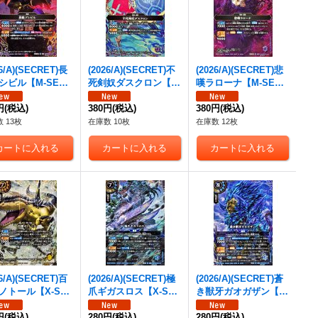
26/A)(SECRET)長
(2026/A)(SECRET)不
(2026/A)(SECRET)悲
シビル【M-SE
死剣奴ダスクロン【M
嘆ラローナ【M-SE
26RBS02-016}
-SEC】{26RBS02-02
C】{26RBS02-023}
》
円
(税込)
1}《紫》
380円
(税込)
《紫》
380円
(税込)
 13枚
在庫数 10枚
在庫数 12枚
26/A)(SECRET)百
(2026/A)(SECRET)極
(2026/A)(SECRET)蒼
ノトール【X-SE
爪ギガスロス【X-SE
き獣牙ガオガザン【X-
26RBS02-X15}
C】{26RBS02-X17}
SEC】{26RBS02-X1
》
円
(税込)
《青》
280円
(税込)
8}《青》
280円
(税込)