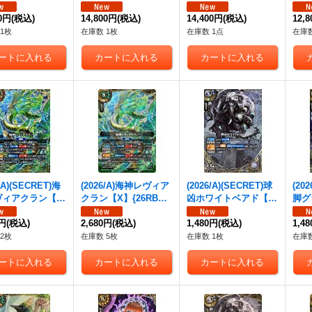
【X-SEC】{26
＝セロ【X-SEC】{26
ガザ
2-X14}《黄》
00円
(税込)
RBS02-X06}《紫》
14,800円
(税込)
14,400円
(税込)
RBS
12,
1枚
在庫数 1枚
在庫数 1点
在庫数
6/A)(SECRET)海
(2026/A)海神レヴィア
(2026/A)(SECRET)球
(20
ィアクラン【X-
クラン【X】{26RBS0
凶ホワイトベアド【X-
脚グ
{26RBS02-X0
2-X09}《緑》
SEC】{26RBS02-X1
EC】
緑》
0円
(税込)
2,680円
(税込)
0}《白》
1,480円
(税込)
《白
1,4
2枚
在庫数 5枚
在庫数 1枚
在庫数