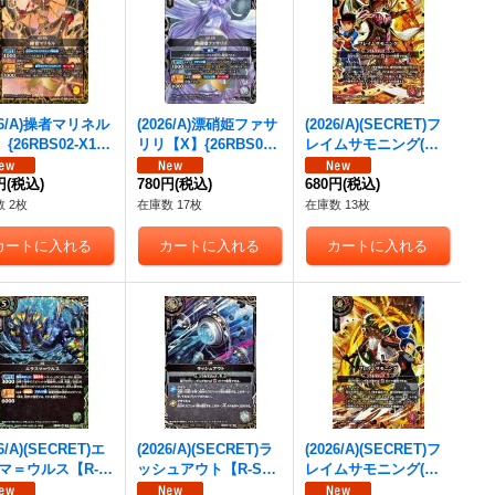
26/A)操者マリネル
(2026/A)漂硝姫ファサ
(2026/A)(SECRET)フ
{26RBS02-X13}
リリ【X】{26RBS02-
レイムサモニング(ハ
》
X12}《白》
ジメ&ロードドラゴン
円
(税込)
780円
(税込)
バゼルイラスト)【R-S
680円
(税込)
EC】{26RBS02-087}
 2枚
在庫数 17枚
在庫数 13枚
《赤》
26/A)(SECRET)エ
(2026/A)(SECRET)ラ
(2026/A)(SECRET)フ
マ＝ウルス【R-S
ッシュアウト【R-SE
レイムサモニング(テ
{26RBS02-032}
C】{26RBS02-090}
ガマル&ムサシードア