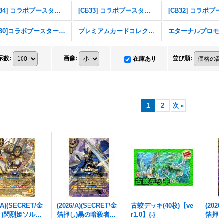
[CB34] コラボブースター 仮面ライダー 善悪の選択
[CB33] コラボブースター ペルソナ３ リロード
[CB30]コラボブースター 仮面ライダー 〜神秘なる願い〜
プレミアムカードコレクション三賢神
示数
:
画像
:
並び順
:
在庫あり
1
2
次
»
6/A)(SECRET/金
(2026/A)(SECRET/金
古蛟デッキ(40枚)【ve
(20
し)閃烈姫ソルジ
箔押し)黒の暗殺者オ
r1.0】{-}
箔押