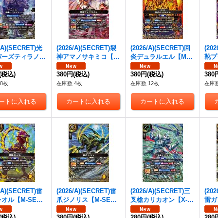
6/A)(SECRET)光
(2026/A)(SECRET)裂
(2026/A)(SECRET)回
(20
パーズティラノ
神アマノサキミコ【M
炎デュラルエル【M-S
靴プ
EC】{26RBS02-
-SEC】{26RBS02-01
EC】{26RBS02-012}
C】{
}《白》
(税込)
0}《赤》
380円
(税込)
《赤》
380円
(税込)
《紫
380
8枚
在庫数 4枚
在庫数 12枚
在庫数
6/A)(SECRET)雷
(2026/A)(SECRET)雷
(2026/A)(SECRET)三
(20
オル【M-SE
爪ジノリス【M-SE
叉槍カリカオン【X-S
雷ガ
6RBS02-053}
C】{26RBS02-054}
EC】{26RBS02-X08}
C】{
》
(税込)
《黄》
380円
(税込)
《緑》
280円
(税込)
《黄
280