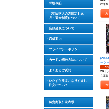
状態表記
在庫数 
【初回購入の方限定】返
品・返金制度について
店頭受取について
店舗案内
プライバシーポリシー
(202
カードの梱包方法について
ーン＝
C】{2
よくあるご質問
《紫
280円
在庫数 
いたずら注文、なりすまし
注文について
特定商取引法表示