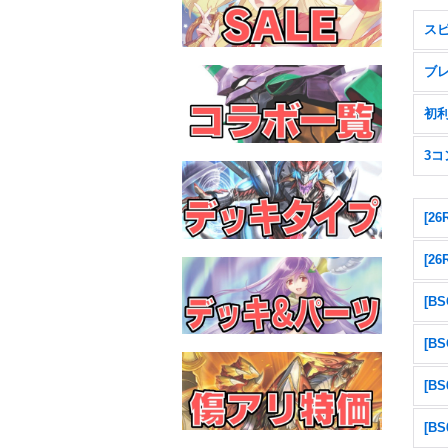
ス
ブ
初
3コ
[2
[2