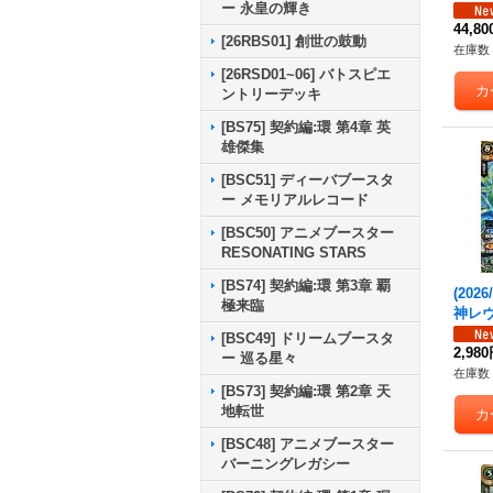
ー 永皇の輝き
ュレト
RBS0
44,8
[26RBS01] 創世の鼓動
在庫数 
[26RSD01~06] バトスピエ
ントリーデッキ
[BS75] 契約編:環 第4章 英
雄傑集
[BSC51] ディーバブースタ
ー メモリアルレコード
[BSC50] アニメブースター
RESONATING STARS
[BS74] 契約編:環 第3章 覇
(202
極来臨
神レヴ
SEC】
[BSC49] ドリームブースタ
9}《
2,98
ー 巡る星々
在庫数 
[BS73] 契約編:環 第2章 天
地転世
[BSC48] アニメブースター
バーニングレガシー