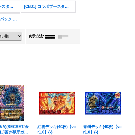
[CB32] コラボブースター ウルトラマン イマジネーションパワー
[CB31] コラボブースター 仮面ライダー Exceed the limit
エターナルプロモパック Vol.1
表示方法
:
26/A)(SECRET/金
紅雲デッキ(40枚)【ve
青樹デッキ(40枚)【ve
し)蒼き獣牙ガオ
r1.0】{-}
r1.0】{-}