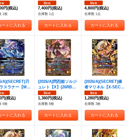
ン【X-SEC】{26
02-X18}《青》
800円
(税込)
7,400円
(税込)
4,800円
(税込)
 1枚
在庫数 1点
在庫数 1点
26/A)(SECRET)刃
(2026/A)閃烈姫ソルジ
(2026/A)(SECRET)操
ラスラナー【M-S
ュレト【X】{26RBS0
者マリネル【X-SEC】
{26RBS02-047}
2-X14}《黄》
{26RBS02-X13}《黄》
》
80円
(税込)
1,380円
(税込)
1,280円
(税込)
 6枚
在庫数 8枚
在庫数 3枚