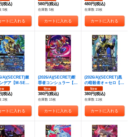
》
円
(税込)
《白》
580円
(税込)
シュライガーイラス
480円
(税込)
ト)【R-SEC】{26RBS
 5枚
在庫数 5枚
在庫数 15枚
02-087}《赤》
26/A)(SECRET)棘
(2026/A)(SECRET)断
(2026/A)(SECRET)黒
ンデア【M-SE
罪者コンシュラー【X-
の暗殺者オ＝セロ【X-
26RBS02-070}
SEC】{26RBS02-X0
SEC】{26RBS02-X0
》
円
(税込)
3}《赤》
380円
(税込)
6}《紫》
380円
(税込)
 2枚
在庫数 15枚
在庫数 11枚