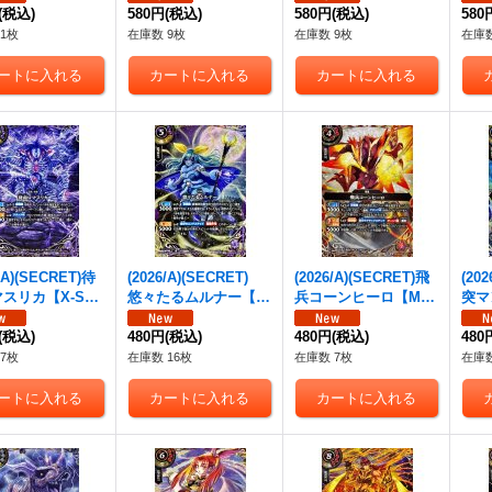
》
(税込)
2}《赤》
580円
(税込)
《緑》
580円
(税込)
《緑
580
1枚
在庫数 9枚
在庫数 9枚
在庫数
6/A)(SECRET)待
(2026/A)(SECRET)
(2026/A)(SECRET)飛
(20
スリカ【X-SE
悠々たるムルナー【X-
兵コーンヒーロ【M-S
突マ
6RBS02-X04}
SEC】{26RBS02-X0
EC】{26RBS02-005}
C】{
》
(税込)
5}《紫》
480円
(税込)
《赤》
480円
(税込)
《青
480
7枚
在庫数 16枚
在庫数 7枚
在庫数