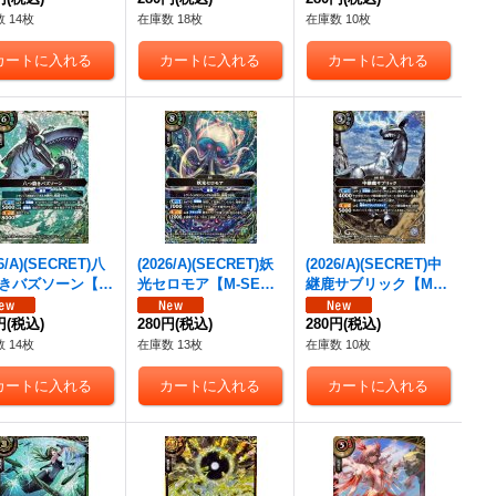
 14枚
在庫数 18枚
在庫数 10枚
26/A)(SECRET)八
(2026/A)(SECRET)妖
(2026/A)(SECRET)中
きバズソーン【M
光セロモア【M-SE
継鹿サブリック【M-S
C】{26RBS02-03
C】{26RBS02-036}
EC】{26RBS02-042}
《緑》
円
(税込)
《緑》
280円
(税込)
《白》
280円
(税込)
 14枚
在庫数 13枚
在庫数 10枚