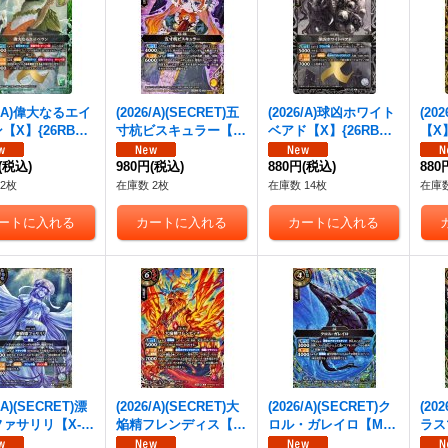
26/A)偉大なるエイ
(2026/A)(SECRET)五
(2026/A)球凶ホワイト
(20
【X】{26RBS0
寸杭ビスキュラー【M
ベアド【X】{26RBS0
【X】
7}《緑》
-SEC】{26RBS02-05
2-X10}《白》
《黄
(税込)
9}《黄》
980円
(税込)
880円
(税込)
880
2枚
在庫数 2枚
在庫数 14枚
在庫数
6/A)(SECRET)漂
(2026/A)(SECRET)大
(2026/A)(SECRET)ク
(20
ァサリリ【X-S
焔精フレンディス【X-
ロル・ガレイロ【M-S
ラス
26RBS02-X12}
SEC】{26RBS02-X0
EC】{26RBS02-029}
EC】