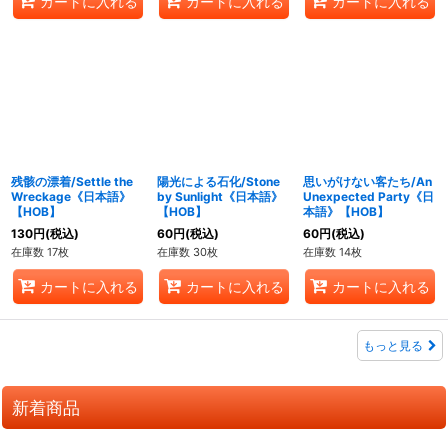
カートに入れる
カートに入れる
カートに入れる
残骸の漂着/Settle the
陽光による石化/Stone
思いがけない客たち/An
Wreckage《日本語》
by Sunlight《日本語》
Unexpected Party《日
【HOB】
【HOB】
本語》【HOB】
130
円
(税込)
60
円
(税込)
60
円
(税込)
在庫数 17枚
在庫数 30枚
在庫数 14枚
カートに入れる
カートに入れる
カートに入れる
もっと見る
新着商品