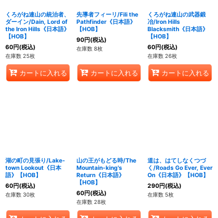
くろがね連山の統治者、
先導者フィーリ/Fili the
くろがね連山の武器鍛
ダーイン/Dain, Lord of
Pathfinder《日本語》
冶/Iron Hills
the Iron Hills《日本語》
【HOB】
Blacksmith《日本語》
【HOB】
【HOB】
90
円
(税込)
60
円
(税込)
60
円
(税込)
在庫数 8枚
在庫数 25枚
在庫数 26枚
カートに入れる
カートに入れる
カートに入れる
湖の町の見張り/Lake-
山の王がもどる時/The
道は、はてしなくつづ
town Lookout《日本
Mountain-king's
く/Roads Go Ever, Ever
語》【HOB】
Return《日本語》
On《日本語》【HOB】
【HOB】
60
円
(税込)
290
円
(税込)
60
円
(税込)
在庫数 30枚
在庫数 5枚
在庫数 28枚