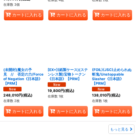
在庫数 3個
カートに入れる
カートに入れる
カートに入れる
(未開封)魔女の予
[EX+](紙製ケース)(ステ
(FOIL)(JSC)止められぬ
見 // 否定の力/Force
ンレス製)宝物トークン
斬鬼/Unstoppable
of Negation《日本語》
《日本語》【PRM】
Slasher《日本語》
【PRM】
【PRM】
19,800
円
(税込)
248,010
円
(税込)
138,010
円
(税込)
在庫数 1枚
在庫数 2枚
在庫数 1枚
カートに入れる
カートに入れる
カートに入れる
もっと見る