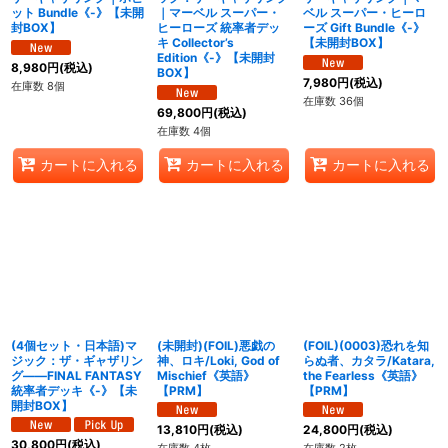
ット Bundle《-》【未開
｜マーベル スーパー・
ベル スーパー・ヒーロ
封BOX】
ヒーローズ 統率者デッ
ーズ Gift Bundle《-》
キ Collector’s
【未開封BOX】
Edition《-》【未開封
8,980
円
(税込)
BOX】
7,980
円
(税込)
在庫数 8個
在庫数 36個
69,800
円
(税込)
在庫数 4個
カートに入れる
カートに入れる
カートに入れる
(4個セット・日本語)マ
(未開封)(FOIL)悪戯の
(FOIL)(0003)恐れを知
ジック：ザ・ギャザリン
神、ロキ/Loki, God of
らぬ者、カタラ/Katara,
グ――FINAL FANTASY
Mischief《英語》
the Fearless《英語》
統率者デッキ《-》【未
【PRM】
【PRM】
開封BOX】
13,810
円
(税込)
24,800
円
(税込)
30,800
円
(税込)
在庫数 4枚
在庫数 2枚