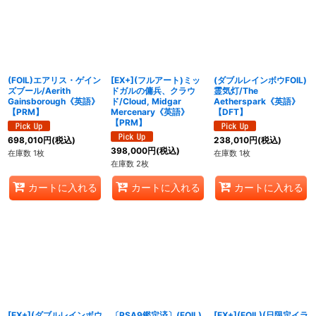
(FOIL)エアリス・ゲイン
[EX+](フルアート)ミッ
(ダブルレインボウFOIL)
ズブール/Aerith
ドガルの傭兵、クラウ
霊気灯/The
Gainsborough《英語》
ド/Cloud, Midgar
Aetherspark《英語》
【PRM】
Mercenary《英語》
【DFT】
【PRM】
698,010
円
(税込)
238,010
円
(税込)
398,000
円
(税込)
在庫数 1枚
在庫数 1枚
在庫数 2枚
カートに入れる
カートに入れる
カートに入れる
[EX+](ダブルレインボウ
〔PSA9鑑定済〕(FOIL)
[EX+](FOIL)(日限定イラ