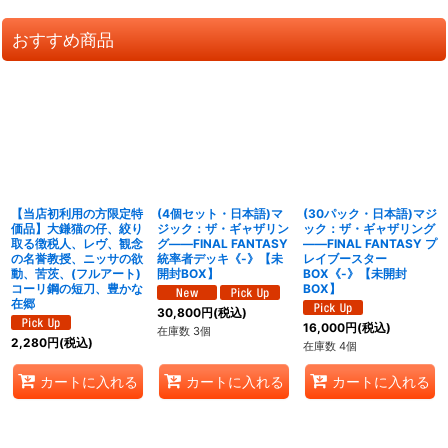
おすすめ商品
【当店初利用の方限定特
(4個セット・日本語)マ
(30パック・日本語)マジ
価品】大鎌猫の仔、絞り
ジック：ザ・ギャザリン
ック：ザ・ギャザリング
取る徴税人、レヴ、観念
グ――FINAL FANTASY
――FINAL FANTASY プ
の名誉教授、ニッサの欲
統率者デッキ《-》【未
レイブースター
動、苦茨、(フルアート)
開封BOX】
BOX《-》【未開封
コーリ鋼の短刀、豊かな
BOX】
在郷
30,800
円
(税込)
16,000
円
(税込)
在庫数 3個
2,280
円
(税込)
在庫数 4個
カートに入れる
カートに入れる
カートに入れる