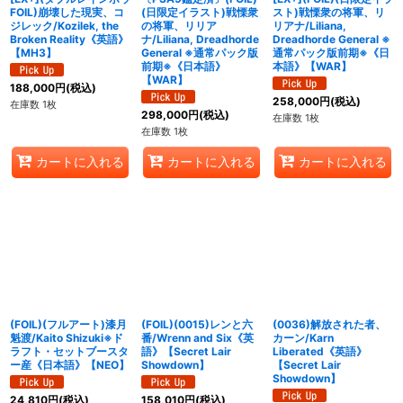
FOIL)崩壊した現実、コ
(日限定イラスト)戦慄衆
スト)戦慄衆の将軍、リ
ジレック/Kozilek, the
の将軍、リリア
リアナ/Liliana,
Broken Reality《英語》
ナ/Liliana, Dreadhorde
Dreadhorde General ※
【MH3】
General ※通常パック版
通常パック版前期※《日
前期※《日本語》
本語》【WAR】
【WAR】
188,000
円
(税込)
258,000
円
(税込)
在庫数 1枚
298,000
円
(税込)
在庫数 1枚
在庫数 1枚
カートに入れる
カートに入れる
カートに入れる
(FOIL)(フルアート)漆月
(FOIL)(0015)レンと六
(0036)解放された者、
魁渡/Kaito Shizuki※ド
番/Wrenn and Six《英
カーン/Karn
ラフト・セットブースタ
語》【Secret Lair
Liberated《英語》
ー産《日本語》【NEO】
Showdown】
【Secret Lair
Showdown】
24,810
円
(税込)
158,010
円
(税込)