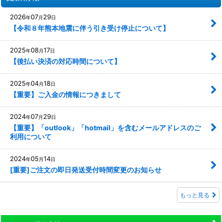
2026
07
29
年
月
日
【令和８年熊本地震に伴う引き受け停止について】
2025
08
17
年
月
日
【後払い決済の対応時間について】
2025
04
18
年
月
日
【重要】ご入金の情報につきまして
2024
07
29
年
月
日
【重要】「outlook」「hotmail」を含むメールアドレスのご
利用について
2024
05
14
年
月
日
[重要]ご注文の即日発送受付時間変更のお知らせ
もっと見る