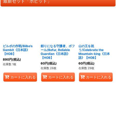
最新セット「ホビット」
ビルボの作戦/Bilbo's
頼りになる守護者、ボフ
山の王を祝
Gambit《日本語》
ール/Bofur, Reliable
う/Celebrate the
【HOB】
Guardian《日本語》
Mountain-king《日本
【HOB】
語》【HOB】
890
円
(税込)
60
円
(税込)
60
円
(税込)
在庫数 1枚
在庫数 26枚
在庫数 29枚
カートに入れる
カートに入れる
カートに入れる