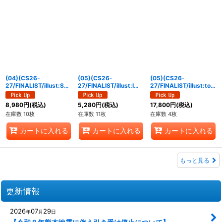
(04)(CS26-
(05)(CS26-
(05)(CS26-
27/FINALIST/illust:SEN
27/FINALIST/illust:IWA
27/FINALIST/illust:tori
NSU)ファントモン
O)クレシェモン【U】
yufu)ディアボロモン
【U】{BT20-072}
{BT22-073}《多》
【R】{BT22-064}
8,980
円
(税込)
5,280
円
(税込)
17,800
円
(税込)
《紫》
《黒》
在庫数 10枚
在庫数 11枚
在庫数 4枚
カートに入れる
カートに入れる
カートに入れる
もっと見る
更新情報
2026
07
29
年
月
日