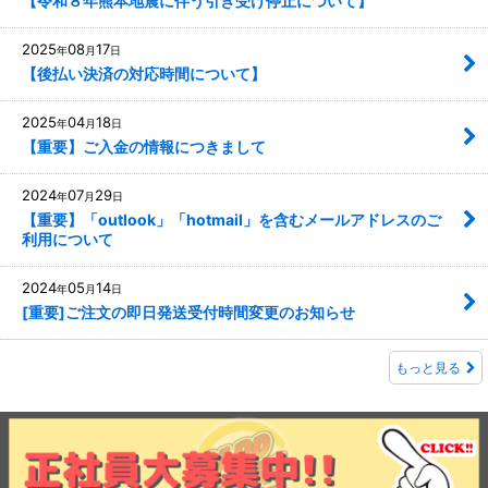
【令和８年熊本地震に伴う引き受け停止について】
2025
08
17
年
月
日
【後払い決済の対応時間について】
2025
04
18
年
月
日
【重要】ご入金の情報につきまして
2024
07
29
年
月
日
【重要】「outlook」「hotmail」を含むメールアドレスのご
利用について
2024
05
14
年
月
日
[重要]ご注文の即日発送受付時間変更のお知らせ
もっと見る