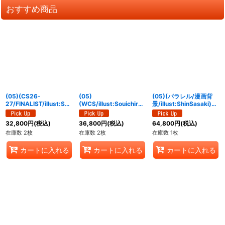
おすすめ商品
(05)(CS26-
(05)
(05)(パラレル/漫画背
27/FINALIST/illust:Su
(WCS/illust:Souichirou
景/illust:ShinSasaki)メ
miakiKaku)サクヤモ
Gunjima)メタルグレイ
デューサモン【SP】
ン：巫女モード【SR】
モン【R】{BT21-061}
{EX11-012}《赤》
32,800
円
(税込)
36,800
円
(税込)
64,800
円
(税込)
{ST22-06}《黄》
《黒》
在庫数 2枚
在庫数 2枚
在庫数 1枚
カートに入れる
カートに入れる
カートに入れる