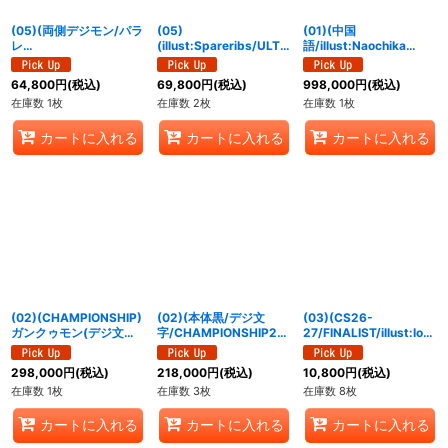
(05)(両側デジモン/パラ
(05)
(01)(中国
レ
(illust:Spareribs/ULTI
語/illust:Naochika
ル/illust:Tonamikanji)
MATECUP)アレスター
Morishita)インペリアル
相羽アミ【SP】{BT22-
ドラモン：スペリオルモ
ドラモン:パラディンモ
64,800
円
(税込)
69,800
円
(税込)
998,000
円
(税込)
093}《白》
ード【R】{BT21-072}
ード【SEC】{BT8-112}
在庫数 1枚
在庫数 2枚
在庫数 1枚
《多》
《白》
カートに入れる
カートに入れる
カートに入れる
(02)(CHAMPIONSHIP)
(02)(本体黒/デジ文
(03)(CS26-
ガンクゥモン(デジ文字)
字/CHAMPIONSHIP20
27/FINALIST/illust:Iori
【R】{BT13-019}
24)ブイドラモン【U】
Sunakura)サンモン
《多》
{BT11-027}《青》
【U】{EX5-001}《赤》
298,000
円
(税込)
218,000
円
(税込)
10,800
円
(税込)
在庫数 1枚
在庫数 3枚
在庫数 8枚
カートに入れる
カートに入れる
カートに入れる