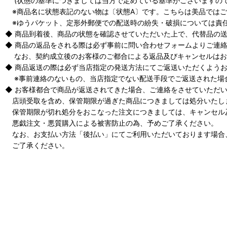
(状態の基準につきましては当方で定めている基準がございますので
※商品名に状態表記のない物は〔状態A〕です。こちらは美品ではご
※ゆうパケット、定形外郵便での配送時の紛失・破損については責
◆ 商品到着後、商品の状態を確認させていただいた上で、代替品の
◆ 商品の返品をされる際は必ず事前に問い合わせフォームよりご連
なお、契約成立後のお客様のご都合による返品及びキャンセルはお
◆ 商品返送の際は必ず当店指定の発送方法にてご返送いただくよう
※事前連絡のないもの、当店指定でない配送手段でご返送された場
◆ お客様都合で商品が返送されてきた場合、ご連絡をさせていただ
店頭受取を含め、保管期限が過ぎた商品につきましては処分いたし
保管期限が切れ処分をおこなった注文につきましては、キャンセル
悪戯注文・悪質購入による被害防止の為、予めご了承ください。
なお、お支払い方法「後払い」にてご利用いただいております場合
ご了承ください。