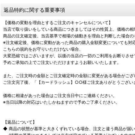
返品特約に関する重要事項
【価格の変動を理由とするご注文のキャンセルについて】
当店で取り扱いをしている商品につきましてはその性質上、価格の相
商品の注文確定後、当店基準で相場の値動きを理由と判断した場合の
※注文確定後、価格に変動があった商品の購入金額変更についても
こちらの規約をお守りいただけない場合、
大変恐縮ではございますが、以後の当店の一切のご利用をお断りさせ
予めご承知の上でご注文いただけますようお願いいたします。
また、ご注文時の金額とご注文確定時の金額に変更がある場合がござ
ご注文完了後、「【カードラッシュ】○○様ご注文ありがとうござい
価格に相違があった場合はご注文当日中にご連絡ください。
※当日以降の対応はいたしかねますので予めご了承ください。
【返品について】
◆ 商品の状態が基準と大きくずれている場合、注文と違う商品が届