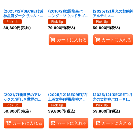
(2025/12)(SECRET)滅
(2016/2)戦国龍皇バー
(2025/12)月光の契約神
神星龍ダークヴルム・ノ
ニング・ソウルドラゴン
アルテミス
ヴァXV【XV-SEC】
(戦国チャンピオンシッ
(SECONDPLACE/バト
{BSC50-XV03}《紫》
プ決勝大会進出)【X】
スピチャンピオンシップ
89,800
円
(税込)
79,800
円
(税込)
59,800
円
(税込)
{BS34-X01}《赤》
3on3)【契約X】{BS72-
CX03}《白》
カートに入れる
カートに入れる
(2021/7)新世界のアレ
(2025/12)(SECRET/右
(2025/12)(SECRET)月
ックス/新しき世界の創
上英文字)獅機龍神スト
光の契約神バローネ(ア
界神アレックス
ライクヴルム・レオ
ニメ背景)【契約X-
(CONGRATULATION)
XV【XV-SEC】
SEC】{BSC50-CX03}
59,800
円
(税込)
59,800
円
(税込)
59,800
円
(税込)
【CP】{BS55-
{BSC49-XV08}《白》
《白》
TCP10a/BS55-
TCP10b}《多》
カートに入れる
カートに入れる
カートに入れる