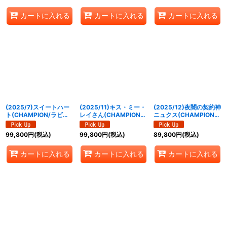
カートに入れる
カートに入れる
カートに入れる
(2025/7)スイートハー
(2025/11)キス・ミー・
(2025/12)夜闇の契約神
ト(CHAMPION/ラビ
レイさん(CHAMPION/
ニュクス(CHAMPION/
ィ・ダーリンイラスト)
イラスト違い)【C】
バトスピチャンピオンシ
【C】{BSC33-RV001}
{BSC43-075}《黄》
ップ25_26)【契約X】
99,800
円
(税込)
99,800
円
(税込)
89,800
円
(税込)
《黄》
{BS72-CX02}《紫》
カートに入れる
カートに入れる
カートに入れる