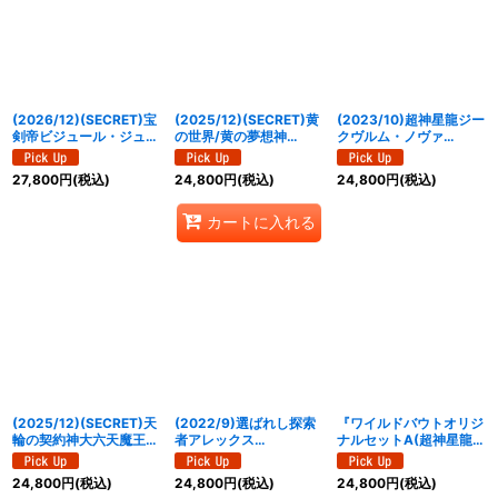
(2026/12)(SECRET)宝
(2025/12)(SECRET)黄
(2023/10)超神星龍ジー
剣帝ビジュール・ジュワ
の世界/黄の夢想神
クヴルム・ノヴァ
イオー【CP-SEC】
【CP-SEC】{BS73-
(BSC41収録)【XX】
{BS75-CP05}《黄》
TCP05a/BS73-
{BS43-RVXX01}《赤》
27,800
円
(税込)
24,800
円
(税込)
24,800
円
(税込)
TCP05b}《黄》
カートに入れる
(2025/12)(SECRET)天
(2022/9)選ばれし探索
『ワイルドバウトオリジ
輪の契約神大六天魔王
者アレックス
ナルセットA(超神星龍ジ
(アニメ背景)【契約X-
(銅/WILDBOUT)【M】
ークヴルム・ノヴァ)』
SEC】{BSC48-CX02}
{BS52-RV007}《多》
【-】{-}《サプライ》
24,800
円
(税込)
24,800
円
(税込)
24,800
円
(税込)
《多》