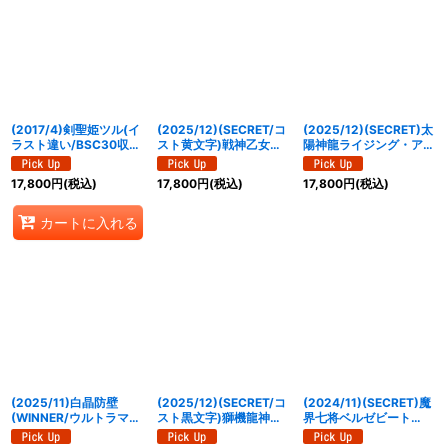
(2017/4)剣聖姫ツル(イ
(2025/12)(SECRET/コ
(2025/12)(SECRET)太
ラスト違い/BSC30収
スト黄文字)戦神乙女ヴ
陽神龍ライジング・アポ
録)【X-SEC】{BSC21-
ィエルジェXV【XV-
ロドラゴンXV【XV-
X03}《黄》
SEC】{BSC49-XV09}
SEC】{BSC50-XV02}
17,800
円
(税込)
17,800
円
(税込)
17,800
円
(税込)
《黄》
《赤》
カートに入れる
(2025/11)白晶防壁
(2025/12)(SECRET/コ
(2024/11)(SECRET)魔
(WINNER/ウルトラマン
スト黒文字)獅機龍神ス
界七将ベルゼビート
ティガVSキリエロイド
トライクヴルム・レオ
XV【XV-SEC】
イラスト)【C】{BS52-
XV【XV-SEC】
{BSC45-XV02}《紫》