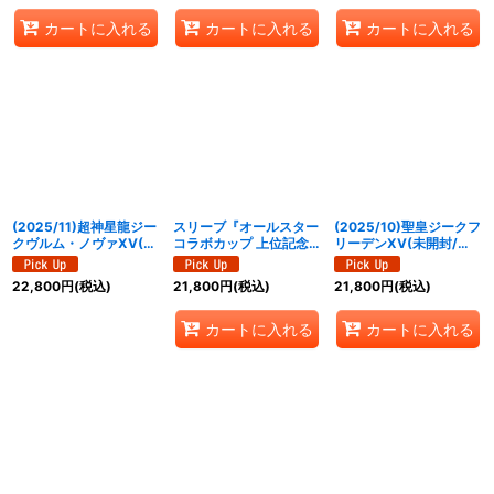
カートに入れる
カートに入れる
カートに入れる
(2025/11)超神星龍ジー
スリーブ『オールスター
(2025/10)聖皇ジークフ
クヴルム・ノヴァXV(未
コラボカップ 上位記念
リーデンXV(未開封/シ
開封/シリアルNo入り)
品』50枚【-】{-}《サプ
リアルNo入り)【XV】
【XV】{BS70-XV01}
ライ》
{BS66-XV02}《多》
22,800
円
(税込)
21,800
円
(税込)
21,800
円
(税込)
《赤》
カートに入れる
カートに入れる