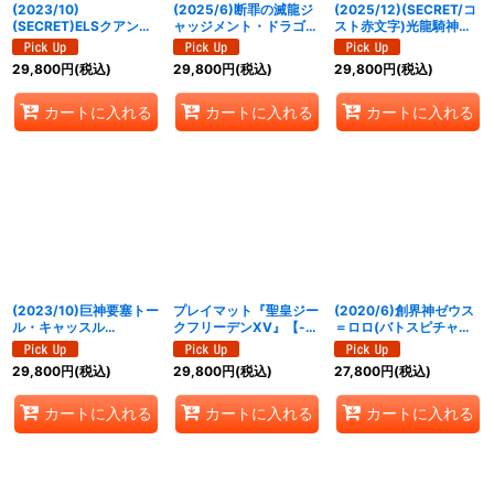
(2023/10)
(2025/6)断罪の滅龍ジ
(2025/12)(SECRET/コ
(SECRET)ELSクアンタ
ャッジメント・ドラゴニ
スト赤文字)光龍騎神サ
【XX-SEC】{CB29-
ス(CHAMPION)【X】
ジット・アポロドラゴン
XX01}《青》
{BS24-X01}《赤》
XV【XV-SEC】
29,800
円
(税込)
29,800
円
(税込)
29,800
円
(税込)
{BSC49-XV02}《赤》
カートに入れる
カートに入れる
カートに入れる
(2023/10)巨神要塞トー
プレイマット『聖皇ジー
(2020/6)創界神ゼウス
ル・キャッスル
クフリーデンXV』【-】
＝ロロ(バトスピチャン
(WINNER)【X】
{-}《サプライ》
ピオンシップ2019-超煌
{BSC42-X04}《多》
臨杯-)【XX】{BS50-
29,800
円
(税込)
29,800
円
(税込)
27,800
円
(税込)
XX02}《多》
カートに入れる
カートに入れる
カートに入れる