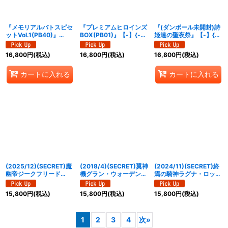
『メモリアルバトスピセ
『プレミアムヒロインズ
『(ダンボール未開封)詩
ットVol.1(PB40)』
BOX(PB01)』【-】{-}
姫達の聖夜祭』【-】{-}
【-】{-}《サプライ》
《サプライ》
《サプライ》
16,800
円
(税込)
16,800
円
(税込)
16,800
円
(税込)
カートに入れる
カートに入れる
(2025/12)(SECRET)魔
(2018/4)(SECRET)翼神
(2024/11)(SECRET)終
幽帝ジークフリード
機グラン・ウォーデン
焉の騎神ラグナ・ロック
【AX-SEC】{BS72-
【X-SEC】{BS43-
XV【XV-SEC】{BS70-
AX02}《紫》
RVX06}《白》
XV02}《多》
15,800
円
(税込)
15,800
円
(税込)
15,800
円
(税込)
1
2
3
4
次
»