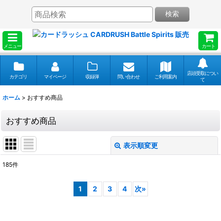
検索
メニュー
カート
店頭受取につい
カテゴリ
マイページ
収録弾
問い合わせ
ご利用案内
て
ホーム
>
おすすめ商品
おすすめ商品
表示順変更
閉じる
185
件
表示数
:
1
2
3
4
次
»
並び順
: