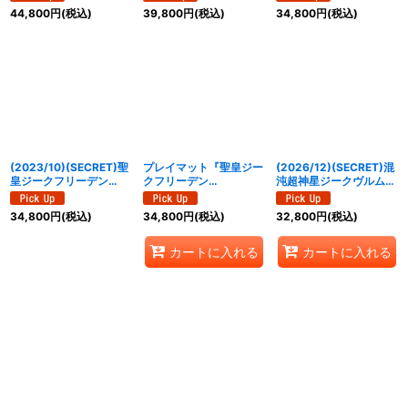
CP02}《紫》
{BSC50-XV01}《赤》
TCP06a/BS73-
44,800
円
(税込)
39,800
円
(税込)
34,800
円
(税込)
TCP06b}《青》
(2023/10)(SECRET)聖
プレイマット『聖皇ジー
(2026/12)(SECRET)混
皇ジークフリーデン
クフリーデン
沌超神星ジークヴルム・
XV【XV-SEC】{BS66-
XV(CHAMPION)』
オルタ・ノヴァ【AX-
XV02}《多》
【-】{-}《サプライ》
SEC】{BS75-AX03}
34,800
円
(税込)
34,800
円
(税込)
32,800
円
(税込)
《青》
カートに入れる
カートに入れる