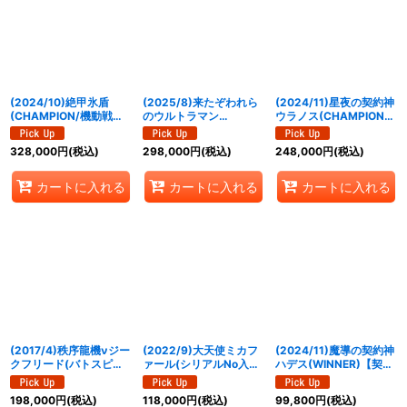
絞り込む
(2024/10)絶甲氷盾
(2025/8)来たぞわれら
(2024/11)星夜の契約神
(CHAMPION/機動戦士
のウルトラマン
ウラノス(CHAMPION)
ガンダムイラスト)【-】
(CHAMPION/ウルトラ
【契約X】{BS70-
{SD56-RV009}《白》
マンカップ/VSゼットン
CX03}《黄》
328,000
円
(税込)
298,000
円
(税込)
248,000
円
(税込)
イラスト)【LM】
{LM19-U07}《青》
カートに入れる
カートに入れる
カートに入れる
(2017/4)秩序龍機νジー
(2022/9)大天使ミカフ
(2024/11)魔導の契約神
クフリード(バトスピチ
ァール(シリアルNo入り)
ハデス(WINNER)【契約
ャンピオンシップ2017-
【X】{BS02-X08}
X】{BS68-CX01}
煌臨杯-)【X】{SD39-
《黄》
《紫》
198,000
円
(税込)
118,000
円
(税込)
99,800
円
(税込)
X01}《白》