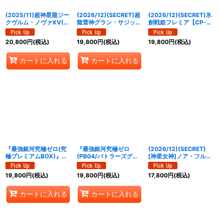
(2025/11)超神星龍ジー
(2026/12)(SECRET)超
(2026/12)(SECRET)氷
クヴルム・ノヴァXV(シ
龍雷神グラン・サジッ
創戦姫フレミア【CP-
リアルNo入り)【XV】
ト・ノヴァ【AX-SEC】
SEC】{BS75-CP04}
{BS70-XV01}《赤》
{BS75-AX02}《黄》
《白》
20,800
円
(税込)
19,800
円
(税込)
19,800
円
(税込)
カートに入れる
カートに入れる
『最強銀河究極ゼロ(究
『最強銀河究極ゼロ
(2026/12)(SECRET)
極プレミアムBOX)』
(PB04/バトラーズグッ
[神星女神]ノア・フルー
【-】{-}《サプライ》
ズセット)』【-】{-}
ル(BSC51収録)【XX-
《サプライ》
SEC】{BSC37-XX01}
19,800
円
(税込)
19,800
円
(税込)
17,800
円
(税込)
《黄》
カートに入れる
カートに入れる