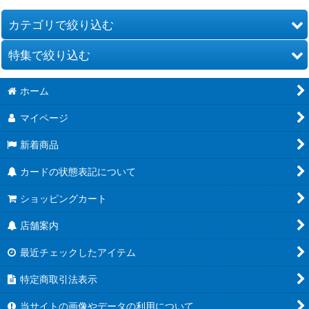
カテゴリで絞り込む
特集で絞り込む
スピリット
ホーム
マジック
[26RBS02] 幻惑の翔風
マイページ
アルティメット
[26RCB01]コラボブースター 仮面ライダー 運命の戦線
新着商品
ネクサス
[26RSD07]コラボスターター 仮面ライダー AGENT OF DREAM
カードの状態表記について
ブレイヴ
[BS76] エターナルブースター 永皇の輝き
ショッピングカート
サプライ
[26RBS01] 創世の鼓動
店舗案内
未開封商品
[26RSD01~06] バトスピエントリーデッキ
最近チェックしたアイテム
デッキ販売
[BS75] 契約編:環 第4章 英雄傑集
特定商取引法表示
初利用の方限定商品
[BSC51] ディーバブースター メモリアルレコード
当サイトの画像やデータの利用について