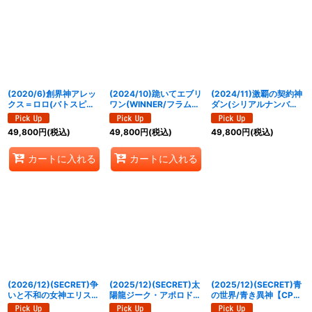
(2020/6)創界神アレッ
(2024/10)跪いてエブリ
(2024/11)激覇の契約神
クス＝ロロ(バトスピチ
ワン(WINNER/フラム・
ダン(シリアルナンバー
ャンピオンシップ2019-
サンドリアイラスト)
入り)【CP】{BS70-
超煌臨杯-)【XX】
【-】{BSC23-051}
CP01}《赤》
49,800
円
(税込)
49,800
円
(税込)
49,800
円
(税込)
{BS51-XX03}《多》
《黄》
カートに入れる
カートに入れる
(2026/12)(SECRET)争
(2025/12)(SECRET)太
(2025/12)(SECRET)青
いと不和の女神エリス
陽龍ジーク・アポロドラ
の世界/青き異神【CP-
【CP-SEC】{BS75-
ゴンXV【XV-SEC】
SEC】{BS73-