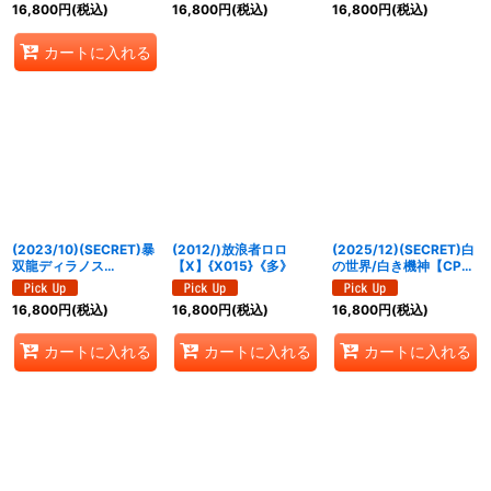
16,800
円
(税込)
16,800
円
(税込)
16,800
円
(税込)
RV008}《白》
{BSC49-XV08}《白》
カートに入れる
(2023/10)(SECRET)暴
(2012/)放浪者ロロ
(2025/12)(SECRET)白
双龍ディラノス
【X】{X015}《多》
の世界/白き機神【CP-
XV【XV-SEC】{BS66-
SEC】{BS73-
XV01}《赤》
TCP04a/BS73-
16,800
円
(税込)
16,800
円
(税込)
16,800
円
(税込)
TCP04b}《白》
カートに入れる
カートに入れる
カートに入れる