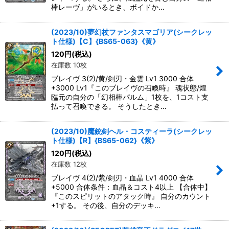
棒レーヴ」がいるとき、ボイドか…
(2023/10)夢幻杖ファンタスマゴリア(シークレッ
ト仕様)【C】{BS65-063}《黄》
120
円
(税込)
在庫数 10枚
ブレイヴ 3(2)/黄/剣刃・金雲 Lv1 3000 合体
+3000 Lv1『このブレイヴの召喚時』 魂状態/煌
臨元の自分の「幻相棒パルム」1枚を、1コスト支
払って召喚できる。 そうしたとき…
(2023/10)魔銃剣ヘル・コスティーラ(シークレッ
ト仕様)【R】{BS65-062}《紫》
120
円
(税込)
在庫数 12枚
ブレイヴ 4(2)/紫/剣刃・血晶 Lv1 4000 合体
+5000 合体条件：血晶＆コスト4以上 【合体中】
『このスピリットのアタック時』 自分のカウント
+1する。 その後、自分のデッキ…