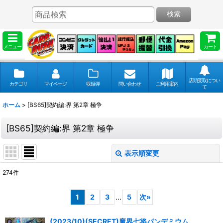
検索
メニュー
カート
店頭受取につい
カテゴリ
マイページ
収録弾
問い合わせ
ご利用案内
て
ホーム
>
[BS65]契約編:界 第2章 極争
[BS65]契約編:界 第2章 極争
表示順変更
閉じる
274
件
表示数
:
1
2
3
...
5
次
»
並び順
:
(2023/10)(SECRET)魔界七将パンデミウム