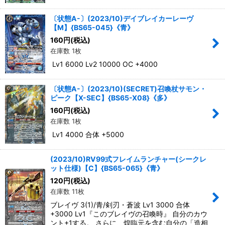
〔状態A-〕(2023/10)デイブレイカーレーヴ
【M】{BS65-045}《青》
160
円
(税込)
在庫数 1枚
Lv1 6000 Lv2 10000 OC +4000
〔状態A-〕(2023/10)(SECRET)召喚杖サモン・
ピーク【X-SEC】{BS65-X08}《多》
160
円
(税込)
在庫数 1枚
Lv1 4000 合体 +5000
(2023/10)RV99式フレイムランチャー(シークレ
ット仕様)【C】{BS65-065}《青》
120
円
(税込)
在庫数 11枚
ブレイヴ 3(1)/青/剣刃・蒼波 Lv1 3000 合体
+3000 Lv1『このブレイヴの召喚時』 自分のカウ
ント+1する。 さらに、煌臨元を含む自分の「造相