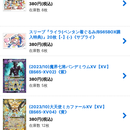
380
円
(税込)
在庫数 8枚
スリーブ『ライラ(ペンタン着ぐるみ/BS65BOX購
入特典)』20枚【-】{-}《サプライ》
380
円
(税込)
在庫数 6枚
(2023/10)魔界七将パンデミウムXV【XV】
{BS65-XV02}《紫》
380
円
(税込)
在庫数 5枚
(2023/10)大天使ミカファールXV【XV】
{BS65-XV04}《黄》
380
円
(税込)
在庫数 12枚