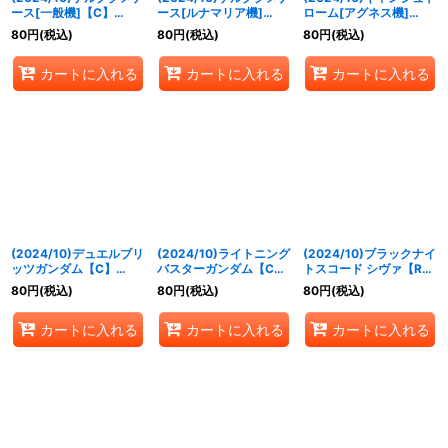
ース[一般機]【C】
ース[ルナマリア機]
ローム[アグネス機]
{CBX01-001}《白》
【C】{CBX01-002}
【R】{CBX01-004}
80
円
(税込)
80
円
(税込)
80
円
(税込)
《白》
《白》
カートに入れる
カートに入れる
カートに入れる
(2024/10)デュエルブリ
(2024/10)ライトニング
(2024/10)ブラックナイ
ッツガンダム【C】
バスターガンダム【C】
トスコード シヴァ【R】
{CBX01-006}《白》
{CBX01-007}《白》
{CBX01-009}《白》
80
円
(税込)
80
円
(税込)
80
円
(税込)
カートに入れる
カートに入れる
カートに入れる