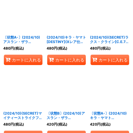
絞り込む
〔状態A-〕(2024/10)
(2024/10)キラ・ヤマト
(2024/10)(SECRET)ラ
アスラン・ザラ
[DESTINY](Xレア仕様)
クス・クライン[C.E.75]
[DESTINY](Xレア仕様)
【R】{CB27-015}
【M-SEC】{CBX01-
480
円
(税込)
480
円
(税込)
480
円
(税込)
【R】{CB27-014}
《白》
012}《白》
《白》
カートに入れる
カートに入れる
カートに入れる
(2024/10)(SECRET)マ
〔状態B〕(2024/10)ア
〔状態A-〕(2024/10)
イティーストライクフリ
スラン・ザラ
キラ・ヤマト
ーダムガンダム【X-
[DESTINY](Xレア仕様)
[DESTINY](Xレア仕様)
480
円
(税込)
420
円
(税込)
420
円
(税込)
SEC】{CBX01-X03}
【R】{CB27-014}
【R】{CB27-015}
《白》
《白》
《白》