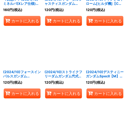
ミネルバ(Xレア仕様)
ャスティスガンダム
ローム[ヒルダ機]【C】
【R】{CB16-070}
【R】{CBX01-003}
{CBX01-005}《白》
160
円
(税込)
120
円
(税込)
120
円
(税込)
《白》
《白》
カートに入れる
カートに入れる
カートに入れる
(2024/10)フォースイン
(2024/10)ストライクフ
(2024/10)デスティニー
パルスガンダム
リーダムガンダム弐式
ガンダムSpecII【M】
SpecII【M】{CBX01-
【M】{CBX01-010}
{CBX01-011}《白》
120
円
(税込)
120
円
(税込)
120
円
(税込)
008}《白》
《白》
カートに入れる
カートに入れる
カートに入れる