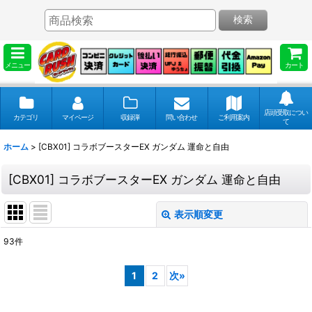
検索
メニュー
カート
店頭受取につい
カテゴリ
マイページ
収録弾
問い合わせ
ご利用案内
て
ホーム
>
[CBX01] コラボブースターEX ガンダム 運命と自由
[CBX01] コラボブースターEX ガンダム 運命と自由
表示順変更
閉じる
93
件
表示数
:
1
2
次
»
並び順
: