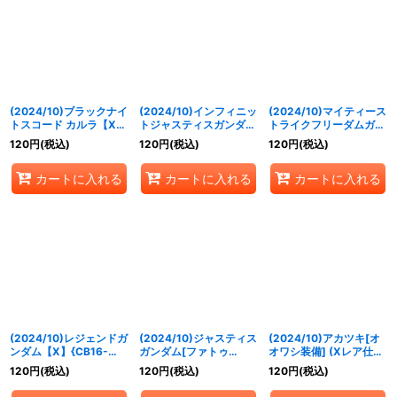
(2024/10)ブラックナイ
(2024/10)インフィニッ
(2024/10)マイティース
トスコード カルラ【X】
トジャスティスガンダム
トライクフリーダムガン
{CBX01-X01}《白》
弐式【X】{CBX01-
ダム【X】{CBX01-
120
円
(税込)
120
円
(税込)
120
円
(税込)
X02}《白》
X03}《白》
カートに入れる
カートに入れる
カートに入れる
(2024/10)レジェンドガ
(2024/10)ジャスティス
(2024/10)アカツキ[オ
ンダム【X】{CB16-
ガンダム[ファトゥ
オワシ装備] (Xレア仕
X04}《白》
ム-00搭乗](Xレア仕様)
様)【M】{CB25-033}
120
円
(税込)
120
円
(税込)
120
円
(税込)
【M】{CB16-036}
《白》
《白》