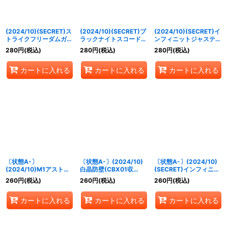
(2024/10)(SECRET)ス
(2024/10)(SECRET)ブ
(2024/10)(SECRET)イ
トライクフリーダムガン
ラックナイトスコード
ンフィニットジャスティ
ダム弐式【M-SEC】
カルラ【X-SEC】
スガンダム弐式【X-
280
円
(税込)
280
円
(税込)
280
円
(税込)
{CBX01-010}《白》
{CBX01-X01}《白》
SEC】{CBX01-X02}
《白》
カートに入れる
カートに入れる
カートに入れる
〔状態A-〕
〔状態A-〕(2024/10)
〔状態A-〕(2024/10)
(2024/10)M1アストレ
白晶防壁(CBX01収
(SECRET)インフィニッ
イ(Xレア仕様)【C】
録/SEED/Xレア仕様)
トジャスティスガンダム
260
円
(税込)
260
円
(税込)
260
円
(税込)
{CB13-023}《白》
【C】{BS52-RV008}
弐式【X-SEC】
《白》
{CBX01-X02}《白》
カートに入れる
カートに入れる
カートに入れる