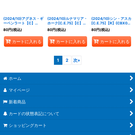
(2024/10)アグネス・ギ
(2024/10)ルナマリア・
(2024/10)シン・アスカ
ーベンラート【C】
ホーク[C.E.75]【C】
[C.E.75]【R】{CBX01-
{CBX01-013}《白》
{CBX01-014}《白》
016}《白》
80
円
(税込)
80
円
(税込)
80
円
(税込)
カートに入れる
カートに入れる
カートに入れる
1
2
次
»
ホーム
マイページ
新着商品
カードの状態表記について
ショッピングカート