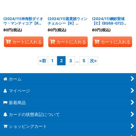
(2024/11)神海獣ダイオ
(2024/11)蒸貴賊ウィン
(2024/11)鋼鉄聖域
ウ・マンティコア【R】
チェルシー【R】
【C】{BS68-072}
{BS68-063}《青》
{BS68-067}《青》
《白》
80
円
(税込)
80
円
(税込)
80
円
(税込)
カートに入れる
カートに入れる
カートに入れる
«
前
1
2
3
...
5
次
»
ホーム
マイページ
新着商品
カードの状態表記について
ショッピングカート