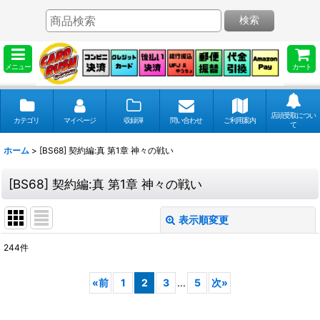
検索
メニュー
カート
店頭受取につい
カテゴリ
マイページ
収録弾
問い合わせ
ご利用案内
て
ホーム
>
[BS68] 契約編:真 第1章 神々の戦い
[BS68] 契約編:真 第1章 神々の戦い
表示順変更
閉じる
244
件
表示数
:
«
前
1
2
3
...
5
次
»
並び順
: