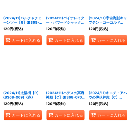
(2024/11)バルチャチェ
(2024/11)バイナレイタ
(2024/11)宇宙海賊キャ
ーンソー【R】{BS68-
ー・パワードシャック
プテン・ゴーゴルド
057}《黄》
【M】{BS68-065}
【M】{BS68-068}
120
円
(税込)
120
円
(税込)
120
円
(税込)
《青》
《青》
カートに入れる
カートに入れる
カートに入れる
(2024/11)太陽樹【R】
(2024/11)ハデスの冥府
(2024/11)キニチ・アハ
{BS68-069}《赤》
神殿【C】{BS68-070}
ウの導倶神殿【C】
《紫》
{BS68-073}《黄》
120
円
(税込)
120
円
(税込)
120
円
(税込)
カートに入れる
カートに入れる
カートに入れる