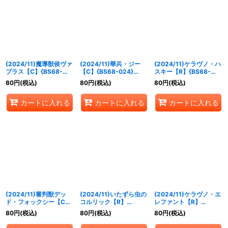
(2024/11)魔導獣侯ヴァ
(2024/11)華兵・ジー
(2024/11)ケラヴノ・ハ
プラス【C】{BS68-
【C】{BS68-024}
スキー【R】{BS68-
023}《紫》
《緑》
026}《緑》
80
円
(税込)
80
円
(税込)
80
円
(税込)
カートに入れる
カートに入れる
カートに入れる
(2024/11)審判獣デッ
(2024/11)いたずら虫の
(2024/11)ケラヴノ・エ
ド・フォックシー【C】
コルリック【R】
レファント【R】
{BS68-028}《緑》
{BS68-030}《緑》
{BS68-031}《緑》
80
円
(税込)
80
円
(税込)
80
円
(税込)