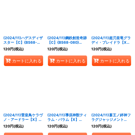
(2024/11)ハデスディザ
(2024/11)鋼鉄創造奇跡
(2024/11)超刃皇竜グラ
スター【C】{BS68-
【C】{BS68-080}
ディ・ブレイドラ【X】
077}《紫》
《白》
{BS68-X02}《赤》
120
円
(税込)
120
円
(税込)
120
円
(税込)
カートに入れる
カートに入れる
カートに入れる
(2024/11)雷皇鳥ケラヴ
(2024/11)導倶神獣ティ
(2024/11)蒼王ノ絆神フ
ノ・アードラー【X】
ラム・バラム【X】
ラグジャッジメント
{BS68-X04}《緑》
{BS68-X06}《黄》
【X】{BS68-X07}
120
円
(税込)
120
円
(税込)
120
円
(税込)
《青》