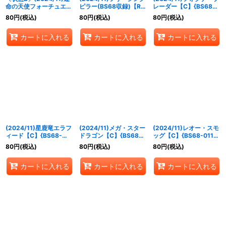
命の天使フォーチュエル
ピラー(BS68収録)【R】
レーダー【C】{BS68-
【M】{BS68-056}
{BS54-074}《白》
002}《赤》
80
円
(税込)
80
円
(税込)
80
円
(税込)
《黄》
カートに入れる
カートに入れる
カートに入れる
(2024/11)星鹿竜エラフ
(2024/11)メガ・スター
(2024/11)レオー・スモ
ィード【C】{BS68-
ドラゴン【C】{BS68-
ッグ【C】{BS68-011}
008}《赤》
010}《赤》
《紫》
80
円
(税込)
80
円
(税込)
80
円
(税込)
カートに入れる
カートに入れる
カートに入れる