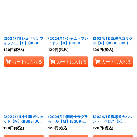
絞り込む
(2024/11)シュリケンフ
(2024/11)シャム・ブレ
(2024/11)白鴉竜コラク
ィッシュ【C】{BS68-
イドラ【R】{BS68-
ス【R】{BS68-005}
001}《赤》
003}《赤》
《赤》
120
円
(税込)
120
円
(税込)
120
円
(税込)
カートに入れる
カートに入れる
カートに入れる
(2024/11)小剣聖ガジェ
(2024/11)闇騎士サグラ
(2024/11)魔導番犬ハウ
ッド【M】{BS68-009}
モール【M】{BS68-
ンド・ベロス【R】
《赤》
013}《紫》
{BS68-014}《紫》
120
円
(税込)
120
円
(税込)
120
円
(税込)