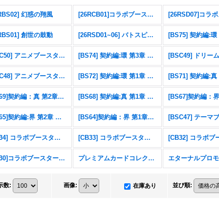
6RBS02] 幻惑の翔風
[26RCB01]コラボブースター 仮面ライダー 運命の戦線
6RBS01] 創世の鼓動
[26RSD01~06] バトスピエントリーデッキ
[BSC50] アニメブースター RESONATING STARS
[BS74] 契約編:環 第3章 覇極来臨
[BSC48] アニメブースター バーニングレガシー
[BS72] 契約編:環 第1章 廻帰再醒
[BS69]契約編：真 第2章：原初の襲来
[BS68] 契約編:真 第1章 神々の戦い
[BS65]契約編:界 第2章 極争
[BS64]契約編：界 第1章：閃刃
[CB34] コラボブースター 仮面ライダー 善悪の選択
[CB33] コラボブースター ペルソナ３ リロード
[CB30]コラボブースター 仮面ライダー 〜神秘なる願い〜
プレミアムカードコレクション三賢神
示数
:
画像
:
並び順
:
在庫あり