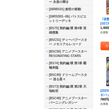
ー 永皇の輝き
[26RBS01] 創世の鼓動
[26RSD01~06] バトスピエ
〔状態A
ントリーデッキ
(SE
ダー
1,40
[BS75] 契約編:環 第4章 英
【NX-
雄傑集
在庫数 
X01
[BSC51] ディーバブースタ
ー メモリアルレコード
[BSC50] アニメブースター
RESONATING STARS
[BS74] 契約編:環 第3章 覇
極来臨
[BSC49] ドリームブースタ
ー 巡る星々
[BS73] 契約編:環 第2章 天
(202
地転世
ギバッ
[BSC48] アニメブースター
1-CP
780円
バーニングレガシー
在庫数 