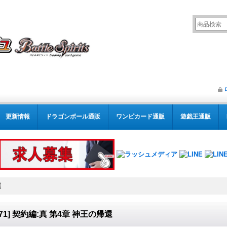
更新情報
ドラゴンボール通販
ワンピカード通販
遊戯王通販
還
S71] 契約編:真 第4章 神王の帰還