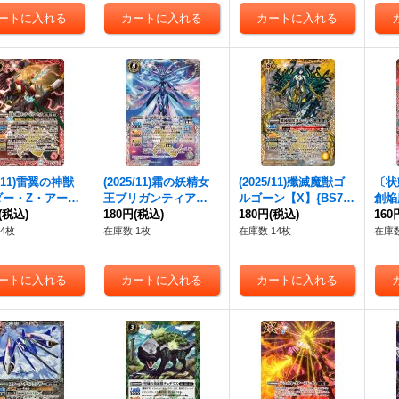
5/11)雷翼の神獣
(2025/11)霜の妖精女
(2025/11)殲滅魔獣ゴ
〔状態
ダー・Z・アーク
王ブリガンティア
ルゴーン【X】{BS71-
創焔
】{BS71-X01}
(税込)
【X】{BS71-X06}
180円
(税込)
X07}《黄》
180円
(税込)
ー・
160
》
《白》
{BS
4枚
在庫数 1枚
在庫数 14枚
在庫数