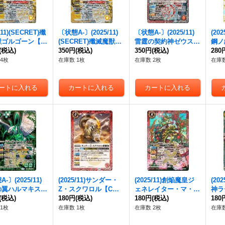
/11)(SECRET)殲
〔状態A-〕(2025/11)
〔状態A-〕(2025/11)
(20
ゴルゴーン【X-
(SECRET)殲滅魔獣ゴ
雷霆の契約神ゼウス
鋼ノ
{BS71-X07}
(税込)
ルゴーン【X-SEC】
350円
(税込)
【契約X】{BS71-CX0
350円
(税込)
ジメ
280
》
{BS71-X07}《黄》
1}《赤》
{BS
4枚
在庫数 1枚
在庫数 2枚
在庫数
-〕(2025/11)
(2025/11)サンダー・
(2025/11)創焔魔皇ジ
(20
の翼ハルマキス
Z・スクワロル【C】
ェネレイター・マ・グ
神ラ
{BS71-NX02}
(税込)
{BS71-001}《赤》
180円
(税込)
ー【CP】{BS71-CP0
180円
(税込)
【契約
180
》
7}《赤》
2}
1枚
在庫数 1枚
在庫数 2枚
在庫数