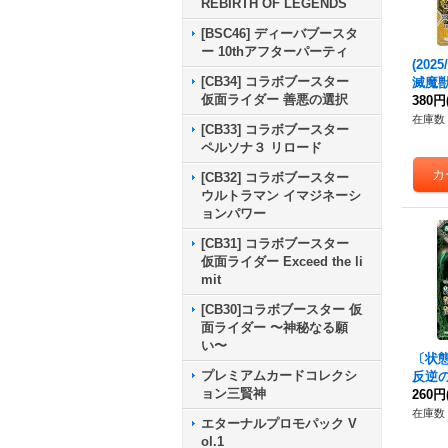
REBIRTH OF LEGENDS
[BSC46] ディーバブースタ
ー 10thアフターパーティ
(2025
[CB34] コラボブースター
滅魔獣
仮面ライダー 善悪の選択
SEC】
380円
《黄
在庫数 
[CB33] コラボブースター
ペルソナ３ リロード
[CB32] コラボブースター
ウルトラマン イマジネーシ
ョンパワー
[CB31] コラボブースター
仮面ライダー Exceed the li
mit
[CB30]コラボブースター 仮
面ライダー 〜神秘なる願
い〜
〔状態A
プレミアムカードコレクシ
反逆
ョン三賢神
【NX】
260円
《緑
在庫数 
エターナルプロモパック V
ol.1