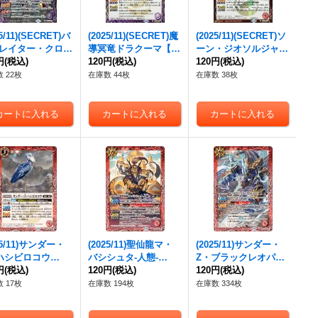
25/11)(SECRET)バ
(2025/11)(SECRET)魔
(2025/11)(SECRET)ソ
レイター・クロス
導冥竜ドラクーマ【R-
ーン・ジオソルジャー
ト【M-SEC】{BS
円
(税込)
SEC】{BS71-017}
120円
(税込)
【R-SEC】{BS71-00
120円
(税込)
019}《紫》
《紫》
8}《赤》
 22枚
在庫数 44枚
在庫数 38枚
25/11)サンダー・
(2025/11)聖仙龍マ・
(2025/11)サンダー・
ハシビロコウ
バシシュタ-人態-
Z・ブラックレオパル
{BS71-005}
円
(税込)
【M】{BS71-010}
120円
(税込)
ド【M】{BS71-011}
120円
(税込)
》
《赤》
《赤》
 17枚
在庫数 194枚
在庫数 334枚