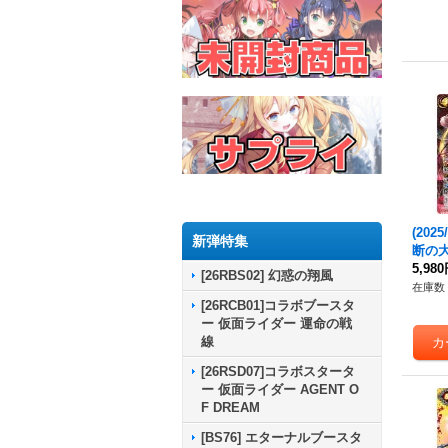
(2025
新弾特集
断の
ー【CP
5,98
[26RBS02] 幻惑の翔風
CP0
在庫数 
[26RCB01]コラボブースタ
ー 仮面ライダー 運命の戦
線
[26RSD07]コラボスタータ
ー 仮面ライダー AGENT O
F DREAM
[BS76] エターナルブースタ