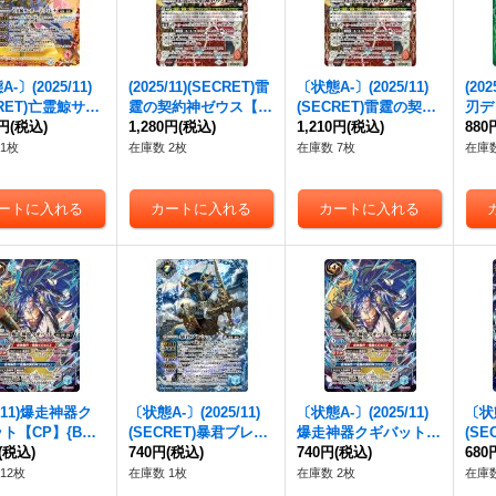
-〕(2025/11)
(2025/11)(SECRET)雷
〔状態A-〕(2025/11)
(20
CRET)亡霊鯨サン
霆の契約神ゼウス【契
(SECRET)雷霆の契約
刃デ
・Z・フィレナ
0円
(税込)
約X-SEC】{BS71-CX
1,280円
(税込)
神ゼウス【契約X-SE
1,210円
(税込)
P】{
880
SEC】{BS71-N
01}《赤》
C】{BS71-CX01}
《緑
1枚
在庫数 2枚
在庫数 7枚
在庫数
}《赤》
《赤》
5/11)爆走神器ク
〔状態A-〕(2025/11)
〔状態A-〕(2025/11)
〔状態
ト【CP】{BS7
(SECRET)暴君ブレシ
爆走神器クギバット
(S
06}《青》
(税込)
ュ【NX-SEC】{BS71-
740円
(税込)
【CP】{BS71-CP06}
740円
(税込)
ガー
680
NX03}《青》
《青》
{BS
12枚
在庫数 1枚
在庫数 2枚
在庫数