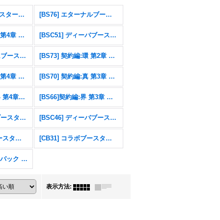
[26RSD07]コラボスターター 仮面ライダー AGENT OF DREAM
[BS76] エターナルブースター 永皇の輝き
[BS75] 契約編:環 第4章 英雄傑集
[BSC51] ディーバブースター メモリアルレコード
[BSC49] ドリームブースター 巡る星々
[BS73] 契約編:環 第2章 天地転世
[BS71] 契約編:真 第4章 神王の帰還
[BS70] 契約編:真 第3章 全天の覇神
[BS67]契約編：界 第4章：界導
[BS66]契約編:界 第3章 紡約
[BSC47] テーマブースター REBIRTH OF LEGENDS
[BSC46] ディーバブースター 10thアフターパーティ
[CB32] コラボブースター ウルトラマン イマジネーションパワー
[CB31] コラボブースター 仮面ライダー Exceed the limit
エターナルプロモパック Vol.1
表示方法
: