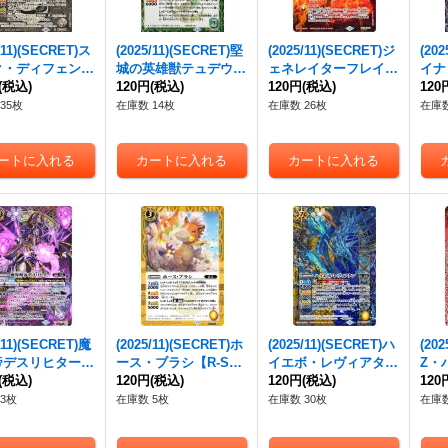
/11)(SECRET)ス
(2025/11)(SECRET)堅
(2025/11)(SECRET)ジ
(20
ク・ディフェンザ
城の英雄獣テュデウス
ェネレイターフレイム
イナ
SEC】{BS71-0
(税込)
【R-SEC】{BS71-02
120円
(税込)
【CP-SEC】{BS71-C
120円
(税込)
バッ
120
《白》
4}《緑》
P08}《赤》
71-
35枚
在庫数 14枚
在庫数 26枚
在庫数
/11)(SECRET)魔
(2025/11)(SECRET)ホ
(2025/11)(SECRET)ハ
(20
帝デスリヒター
ース・ブラシ【R-SE
イエボ・レヴィアタン
Z・
EC】{BS71-X0
(税込)
C】{BS71-047}《黄》
120円
(税込)
【M-SEC】{BS71-05
120円
(税込)
【C】
120
紫》
2}《多》
《赤
3枚
在庫数 5枚
在庫数 30枚
在庫数