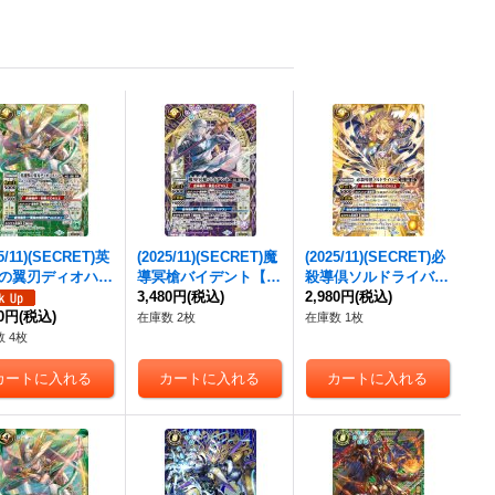
25/11)(SECRET)英
(2025/11)(SECRET)魔
(2025/11)(SECRET)必
の翼刃ディオハル
導冥槍バイデント【C
殺導倶ソルドライバー
【CP-SEC】{BS7
P-SEC】{BS71-CP02}
3,480円
(税込)
【CP-SEC】{BS71-C
2,980円
(税込)
P03}《緑》
80円
(税込)
《紫》
P05}《黄》
在庫数 2枚
在庫数 1枚
 4枚