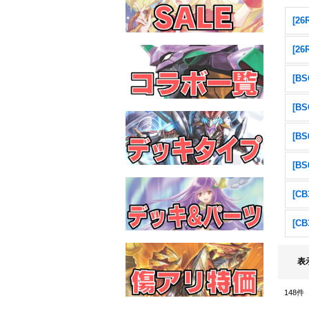
[2
[2
表
148
件