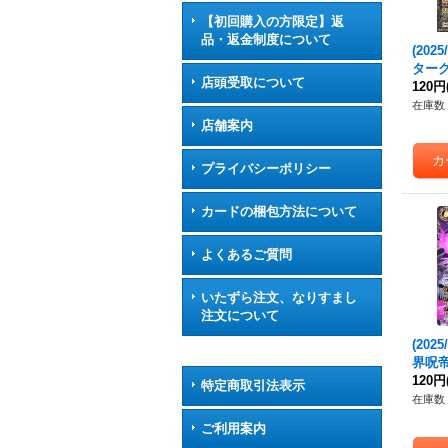
【初回購入の方限定】返
品・返金制度について
(2025
ター
店頭受取について
ー【R-
120円
40}
在庫数 
店舗案内
プライバシーポリシー
カードの梱包方法について
よくあるご質問
いたずら注文、なりすまし
注文について
(2025
界呪
【X-S
120円
特定商取引法表示
3}《
在庫数 
ご利用案内