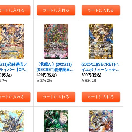
25/11)必殺導倶ソ
〔状態A-〕(2025/11)
(2025/11)(SECRET)ハ
ライバー【CP】
(SECRET)創焔魔皇ジ
イエボリューショナ
71-CP05}《黄》
円
(税込)
ェネレイター・マ・グ
420円
(税込)
ー・ウラノス【X-SE
380円
(税込)
ー【CP-SEC】{BS71-
C】{BS71-X08}《黄》
 7枚
在庫数 2枚
在庫数 1枚
CP07}《赤》