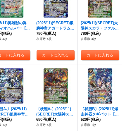
25/11)英雄獣の翼
(2025/11)(SECRET)銀
(2025/11)(SECRET)太
ィオハルパー【C
腕神帝アガートラム
陽神スカラ・ファルコ
BS71-CP03}
円
(税込)
【X-SEC】{BS71-X0
780円
(税込)
ン【X-SEC】{BS71-X
780円
(税込)
》
9}《青》
04}《緑》
 4枚
在庫数 4枚
在庫数 4枚
A-〕(2025/11)
〔状態A-〕(2025/11)
〔状態B〕(2025/11)爆
ECRET)銀腕神帝ア
(SECRET)太陽神スカ
走神器クギバット【C
トラム【X-SEC】
円
(税込)
ラ・ファルコン【X-S
680円
(税込)
P】{BS71-CP06}
620円
(税込)
71-X09}《青》
EC】{BS71-X04}
《青》
 1枚
在庫数 4枚
在庫数 1枚
《緑》