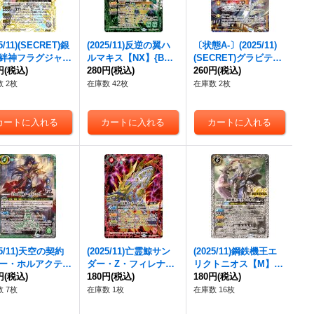
25/11)(SECRET)銀
(2025/11)反逆の翼ハ
〔状態A-〕(2025/11)
絆神フラグジャッ
ルマキス【NX】{BS7
(SECRET)グラビティ
ント【X-SEC】
円
(税込)
1-NX02}《緑》
280円
(税込)
スフィア(ウラノスイ
260円
(税込)
71-X05}《白》
ラスト)【R-SEC】{B
 2枚
在庫数 42枚
在庫数 2枚
S70-086}《黄》
25/11)天空の契約
(2025/11)亡霊鯨サン
(2025/11)鋼鉄機王エ
ー・ホルアクティ
ダー・Z・フィレナ
リクトニオス【M】{B
X】{BS71-CX0
円
(税込)
【NX】{BS71-NX01}
180円
(税込)
S71-RV003}《白》
180円
(税込)
《緑》
《赤》
 7枚
在庫数 1枚
在庫数 16枚