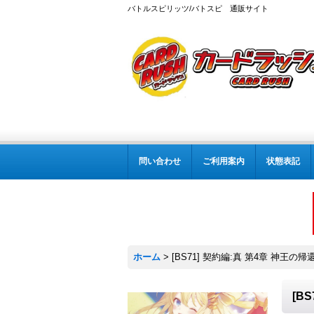
バトルスピリッツ/バトスピ 通販サイト
問い合わせ
ご利用案内
状態表記
ホーム
>
[BS71] 契約編:真 第4章 神王の帰
[B