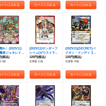
A-〕(2025/11)
(2025/11)サンダーフ
(2025/11)(SECRET)バ
魔皇ジェネレイタ
レイム(ゼウスイラス
クオン・インディ【R-
マ・グー【CP】
円
(税込)
ト)【C】{BS71-074}
120円
(税込)
SEC】{BS71-055}
120円
(税込)
71-CP07}《赤》
《赤》
《青》
 5枚
在庫数 21枚
在庫数 39枚