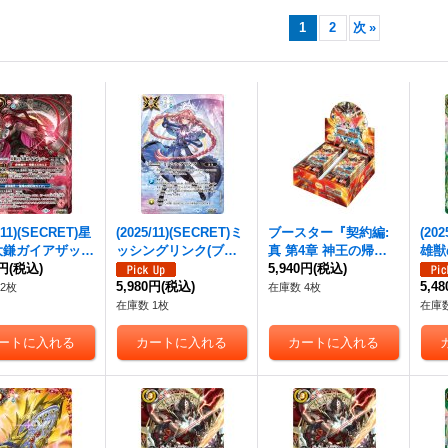
1
2
次
»
/11)(SECRET)星
(2025/11)(SECRET)ミ
ブースター『契約編:
(20
大鎌ガイアザッパ
ッシングリンク(ブリ
真 第4章 神王の帰還
雄獣
-SEC】{BS71-
0円
(税込)
ギットイラスト)【R-S
[BS71] 』【-】{-}《未
5,940円
(税込)
パー
1}《赤》
EC】{BS70-085}
5,980円
(税込)
開封BOX》
1-C
5,4
2枚
在庫数 4枚
《白》
在庫数 1枚
在庫数