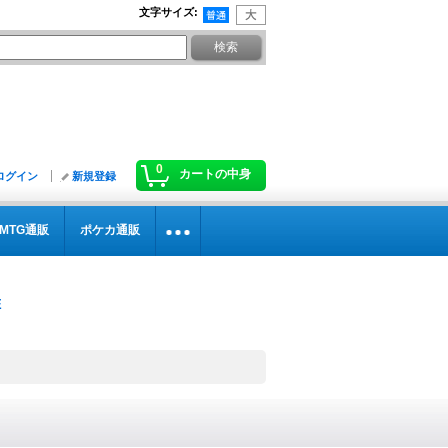
文字サイズ
:
0
カートの中身
ログイン
新規登録
MTG通販
ポケカ通販