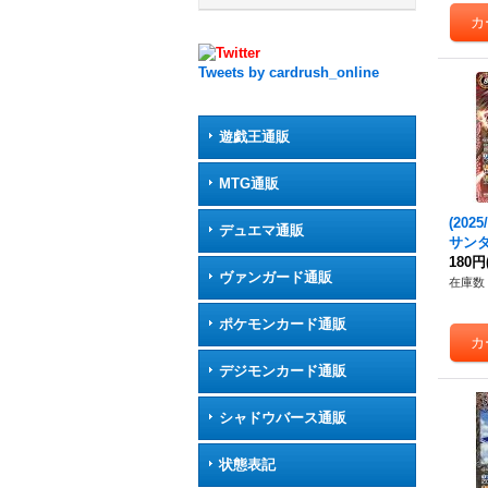
Tweets by cardrush_online
遊戯王通販
MTG通販
(202
デュエマ通販
サン
ィラ【X
180円
ヴァンガード通販
《赤
在庫数 
ポケモンカード通販
デジモンカード通販
シャドウバース通販
状態表記