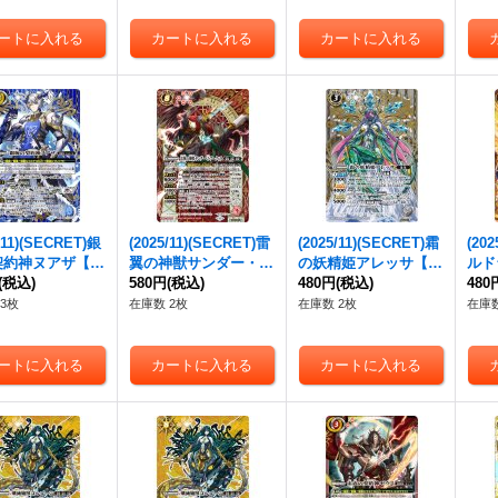
/11)(SECRET)銀
(2025/11)(SECRET)雷
(2025/11)(SECRET)霜
(20
契約神ヌアザ【契
翼の神獣サンダー・
の妖精姫アレッサ【M
ルド
EC】{BS71-CX
(税込)
Z・アークィラ【X-SE
580円
(税込)
-SEC】{BS71-035}
480円
(税込)
{BS
480
《青》
C】{BS71-X01}《赤》
《白》
3枚
在庫数 2枚
在庫数 2枚
在庫数