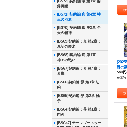
[BS72] 契約編:環 第1章 廻
帰再醒
[BS71] 契約編:真 第4章 神
王の帰還
[BS70] 契約編:真 第3章 全
天の覇神
[BS69]契約編：真 第2章：
原初の襲来
[BS68] 契約編:真 第1章
神々の戦い
(2025
腕の
[BS67]契約編：界 第4章：
約X-S
580円
界導
03}
在庫数 
[BS66]契約編:界 第3章 紡
約
[BS65]契約編:界 第2章 極
争
[BS64]契約編：界 第1章：
閃刃
[BSC47] テーマブースター