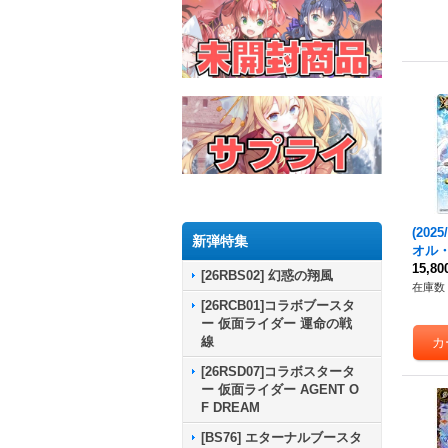
(202
新弾特集
オル
ト/B
15,8
[26RBS02] 幻惑の翔風
{BS5
在庫数 
[26RCB01]コラボブースタ
ー 仮面ライダー 運命の戦
線
[26RSD07]コラボスタータ
ー 仮面ライダー AGENT O
F DREAM
[BS76] エターナルブースタ