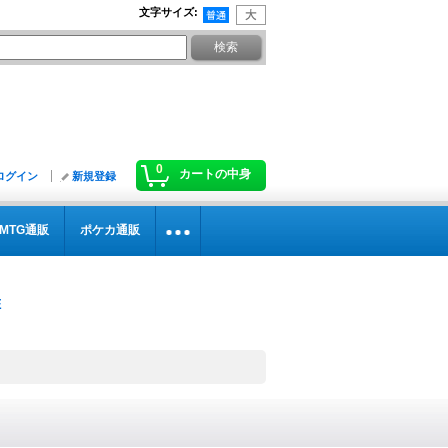
文字サイズ
:
0
カートの中身
ログイン
新規登録
MTG通販
ポケカ通販