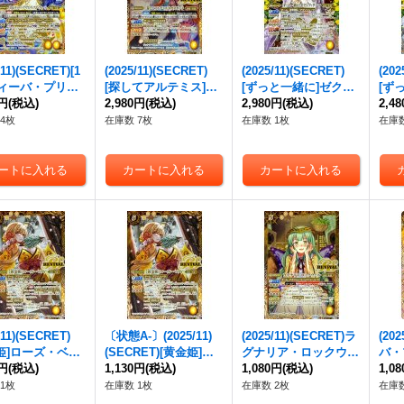
/11)(SECRET)[1
(2025/11)(SECRET)
(2025/11)(SECRET)
(202
ディーバ・プリマ]
[探してアルテミス]ネ
[ずっと一緒に]ゼクシ
[ず
アナ・フルール
0円
(税込)
ガズボッ子【R-SEC】
2,980円
(税込)
ア・テンマ【契約X-S
2,980円
(税込)
【契
2,4
SEC】{BSC46-
{BSC46-RV011}
EC】{BSC46-CX03}
6-C
4枚
在庫数 7枚
在庫数 1枚
在庫数
1}《黄》
《黄》
《黄》
/11)(SECRET)
〔状態A-〕(2025/11)
(2025/11)(SECRET)ラ
(20
姫]ローズ・ベリ
(SECRET)[黄金姫]ロ
グナリア・ロックウェ
バ・
SEC】{BSC46-
0円
(税込)
ーズ・ベリィ【M-SE
1,130円
(税込)
ル【M-SEC】{BSC46-
1,080円
(税込)
ーバ【
1,0
04}《黄》
C】{BSC46-RV004}
RV005}《黄》
1}
1枚
在庫数 1枚
在庫数 2枚
在庫数
《黄》