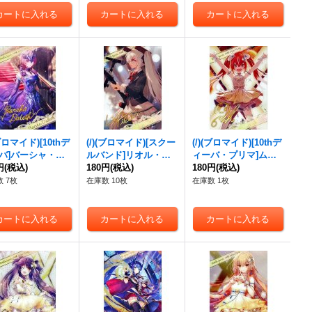
(ブロマイド)[10thデ
(/)(ブロマイド)[スクー
(/)(ブロマイド)[10thデ
バ]バーシャ・ダ
ルバンド]リオル・テ
ィーバ・プリマ]ムゥ
-】{D05-08}
円
(税込)
ィーダ「Vo/Gt」【-】
180円
(税込)
【-】{D05-14}《》
180円
(税込)
{D05-13}《》
 7枚
在庫数 10枚
在庫数 1枚