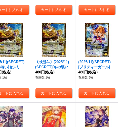
5/11)(SECRET)
〔状態A-〕(2025/11)
(2025/11)(SECRET)
の装い]センリ・タ
(SECRET)[冬の装い]
[プリティーガール]ラ
【R-SEC】{BSC4
円
(税込)
センリ・タイガ【R-S
480円
(税込)
ビィ・ダーリン【R-S
480円
(税込)
V012}《黄》
EC】{BSC46-RV012}
EC】{BSC46-RV001}
 1枚
在庫数 1枚
在庫数 3枚
《黄》
《黄》