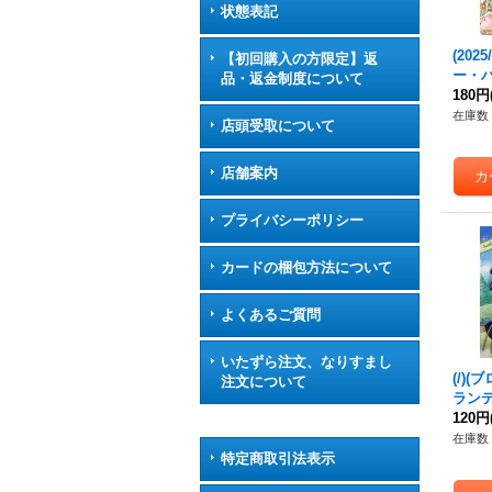
状態表記
(202
【初回購入の方限定】返
ー・
品・返金制度について
アリエ
180円
6-X0
在庫数 
店頭受取について
店舗案内
プライバシーポリシー
カードの梱包方法について
よくあるご質問
いたずら注文、なりすまし
(/)
注文について
ランテ
10}《
120円
在庫数 
特定商取引法表示