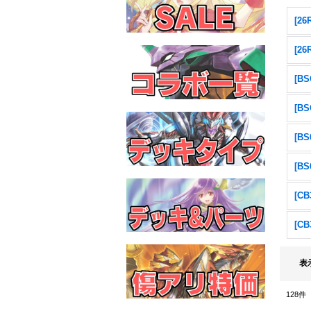
[2
[2
表
128
件