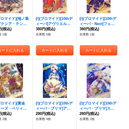
(ブロマイド)[地ノ装
(/)(ブロマイド)[10thデ
(/)(ブロマイド)[10thデ
ゼクシア・テンマ
ィーバ]アヴリエル
ィーバ・Next]フェル
{D05-26}《》
円
(税込)
【-】{D05-28}《》
380円
(税込)
マ【-】{D05-30}《》
380円
(税込)
 1枚
在庫数 5枚
在庫数 1枚
(ブロマイド)[黄金
(/)(ブロマイド)[10thデ
(/)(ブロマイド)[10thデ
ローズ・ベリィ
ィーバ・プリマ]アン
ィーバ・プリマ]スピ
{D05-07}《》
円
(税込)
【-】{D05-15}《》
280円
(税込)
ニア・スコール【-】
280円
(税込)
{D05-21}《》
 2枚
在庫数 4枚
在庫数 2枚