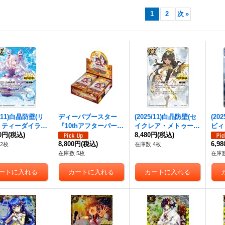
1
2
次
»
5/11)白晶防壁(リ
ディーバブースター
(2025/11)白晶防壁(セ
(20
・ティーダイラス
『10thアフターパーテ
イクレア・メトゥーム
ビィ
SC46収録)【C】
00円
(税込)
ィ[BSC46]』【-】{-}
イラスト/BSC46収録)
8,480円
(税込)
ト/
2-RV008}《白》
《未開封BOX》
8,800円
(税込)
【C】{BS52-RV008}
{BS
6,9
2枚
在庫数 4枚
《白》
在庫数 5枚
在庫数