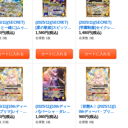
5/11)(SECRET)
(2025/11)(SECRET)
(2025/11)(SECRET)
っと一緒に]ムゥ
[星の歌姫]スピッツ・
[学園制服]セイクレ
約X-SEC】{BSC4
80円
(税込)
ドラコニー【M-SE
1,580円
(税込)
ア・メトゥーム【C-S
1,480円
(税込)
X02}《黄》
C】{BSC46-RV002}
EC】{BSC46-RV010}
 2枚
在庫数 1枚
在庫数 2枚
《黄》
《黄》
25/11)[10thディー
(2025/11)[10thディー
〔状態A-〕(2025/11)[1
プリマ]レイ・オ
バ]バーシャ・ダレス
0thディーバ・プリマ]
X】{BSC46-X0
80円
(税込)
【X】{BSC46-X02}
1,080円
(税込)
レイ・オーバ【X】{B
980円
(税込)
《黄》
《黄》
SC46-X01}《黄》
 22枚
在庫数 1枚
在庫数 6枚