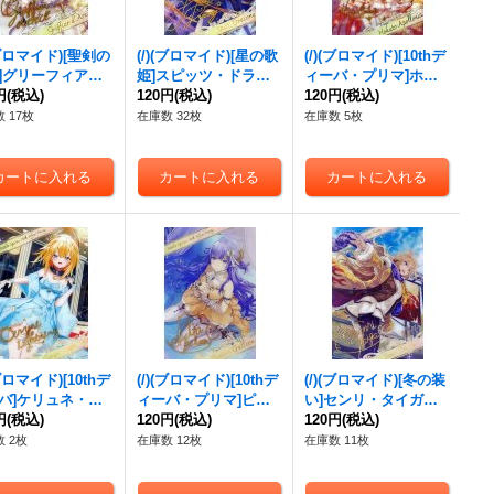
(ブロマイド)[聖剣の
(/)(ブロマイド)[星の歌
(/)(ブロマイド)[10thデ
]グリーフィア・
姫]スピッツ・ドラコ
ィーバ・プリマ]ホク
【-】{D05-02}
円
(税込)
ニー【-】{D05-03}
120円
(税込)
ト・アポロニア【-】
120円
(税込)
《》
{D05-05}《》
 17枚
在庫数 32枚
在庫数 5枚
(ブロマイド)[10thデ
(/)(ブロマイド)[10thデ
(/)(ブロマイド)[冬の装
バ]ケリュネ・ラ
ィーバ・プリマ]ピス
い]センリ・タイガ
ニング【-】{D05-
円
(税込)
ティナ・ガレオン
120円
(税込)
【-】{D05-24}《》
120円
(税込)
《》
【-】{D05-20}《》
 2枚
在庫数 12枚
在庫数 11枚