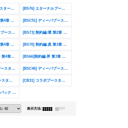
[26RSD07]コラボスターター 仮面ライダー AGENT OF DREAM
[BS76] エターナルブースター 永皇の輝き
[BS75] 契約編:環 第4章 英雄傑集
[BSC51] ディーバブースター メモリアルレコード
[BSC49] ドリームブースター 巡る星々
[BS73] 契約編:環 第2章 天地転世
[BS71] 契約編:真 第4章 神王の帰還
[BS70] 契約編:真 第3章 全天の覇神
[BS67]契約編：界 第4章：界導
[BS66]契約編:界 第3章 紡約
[BSC47] テーマブースター REBIRTH OF LEGENDS
[BSC46] ディーバブースター 10thアフターパーティ
[CB32] コラボブースター ウルトラマン イマジネーションパワー
[CB31] コラボブースター 仮面ライダー Exceed the limit
エターナルプロモパック Vol.1
表示方法
: