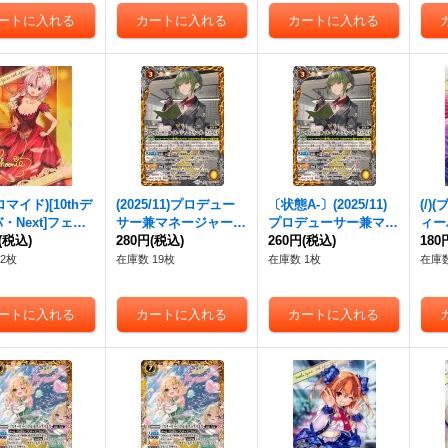
ブロマイド)[10thデ
(2025/11)プロデュー
〔状態A-〕(2025/11)
(/)
・Next]フェニ
サー兼マネージャープ
プロデューサー兼マネ
ィー
{D05-29}《》
(税込)
リン・ガーフィールド
280円
(税込)
ージャープリン・ガー
260円
(税込)
レス【
180
【X】{BSC46-X08}
フィールド【X】{BS
《》
2枚
在庫数 19枚
在庫数 1枚
在庫数
《黄》
C46-X08}《黄》