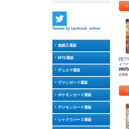
Tweets by cardrush_online
遊戯王通販
MTG通販
(/)(
ィーバ
ル【-】
280円
デュエマ通販
在庫数 
ヴァンガード通販
ポケモンカード通販
デジモンカード通販
シャドウバース通販