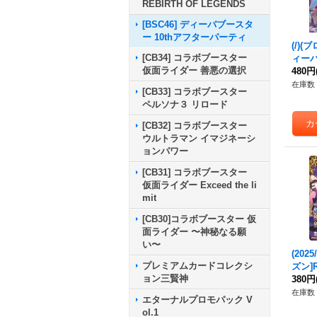
REBIRTH OF LEGENDS
[BSC46] ディーバブースタ
ー 10thアフターパーティ
(/)(
[CB34] コラボブースター
ィー
仮面ライダー 善悪の選択
リ・ゼ
480円
3}《
在庫数 
[CB33] コラボブースター
ペルソナ３ リロード
[CB32] コラボブースター
ウルトラマン イマジネーシ
ョンパワー
[CB31] コラボブースター
仮面ライダー Exceed the li
mit
[CB30]コラボブースター 仮
面ライダー 〜神秘なる願
い〜
(202
プレミアムカードコレクシ
ズン]
ョン三賢神
【CP】
380円
《黄
在庫数 
エターナルプロモパック V
ol.1