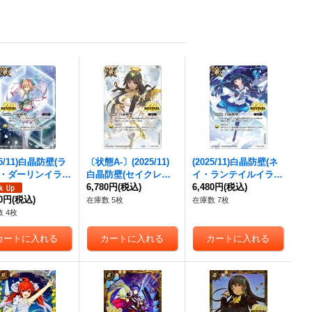
25/11)白晶防壁(ラ
〔状態A-〕(2025/11)
(2025/11)白晶防壁(ネ
・ダーリンイラス
白晶防壁(セイクレ
イ・ランテイルイラス
BSC46収録)【C】
ア・メトゥームイラス
6,780円
(税込)
ト/BSC46収録)【C】
6,480円
(税込)
52-RV008}《白》
80円
(税込)
ト/BSC46収録)【C】
{BS52-RV008}《白》
在庫数 5枚
在庫数 7枚
{BS52-RV008}《白》
 4枚