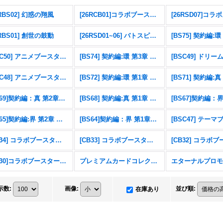
6RBS02] 幻惑の翔風
[26RCB01]コラボブースター 仮面ライダー 運命の戦線
6RBS01] 創世の鼓動
[26RSD01~06] バトスピエントリーデッキ
[BSC50] アニメブースター RESONATING STARS
[BS74] 契約編:環 第3章 覇極来臨
[BSC48] アニメブースター バーニングレガシー
[BS72] 契約編:環 第1章 廻帰再醒
[BS69]契約編：真 第2章：原初の襲来
[BS68] 契約編:真 第1章 神々の戦い
[BS65]契約編:界 第2章 極争
[BS64]契約編：界 第1章：閃刃
[CB34] コラボブースター 仮面ライダー 善悪の選択
[CB33] コラボブースター ペルソナ３ リロード
[CB30]コラボブースター 仮面ライダー 〜神秘なる願い〜
プレミアムカードコレクション三賢神
示数
:
画像
:
並び順
:
在庫あり