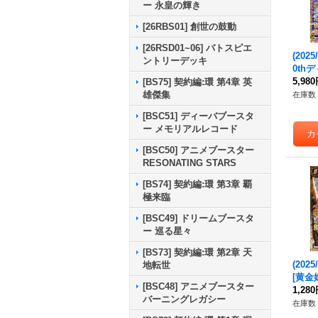
ー 永皇の輝き
[26RBS01] 創世の鼓動
[26RSD01~06] バトスピエ
(2025
ントリーデッキ
0th
ディ
5,98
[BS75] 契約編:環 第4章 英
【XX-
雄傑集
在庫数 
XX0
[BSC51] ディーバブースタ
ー メモリアルレコード
[BSC50] アニメブースター
RESONATING STARS
[BS74] 契約編:環 第3章 覇
極来臨
[BSC49] ドリームブースタ
ー 巡る星々
[BS73] 契約編:環 第2章 天
(2025
地転世
[黄金
[BSC48] アニメブースター
ィ【M-
1,28
バーニングレガシー
RV0
在庫数 