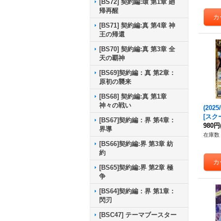
[BS72] 契約編:環 第1章 廻
帰再醒
[BS71] 契約編:真 第4章 神
王の帰還
[BS70] 契約編:真 第3章 全
天の覇神
[BS69]契約編：真 第2章：
原初の襲来
[BS68] 契約編:真 第1章
神々の戦い
(2025
[スク
[BS67]契約編：界 第4章：
ル・テ
980円
界導
t」【R
在庫数 
-RV0
[BS66]契約編:界 第3章 紡
約
[BS65]契約編:界 第2章 極
争
[BS64]契約編：界 第1章：
閃刃
[BSC47] テーマブースター