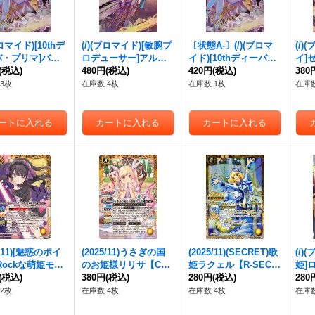
ブロマイド)[10thデ
(/)(ブロマイド)[敏腕プ
〔状態A-〕(/)(ブロマ
(/)
バ・プリマ]バン
ロデューサー]アルテ
イド)[10thディーバ・
イ]
ル【-】{D05-2
(税込)
ミス【-】{D05-34}
480円
(税込)
プリマ]バンリ・ゼル
420円
(税込)
【-】
380
》
《》
【-】{D05-23}《》
3枚
在庫数 4枚
在庫数 1枚
在庫数
5/11)[魅惑のポイ
(2025/11)うさぎの国
(2025/11)(SECRET)歌
(/)
Rockな萌姫モア
のお姫様リリサ【C
姫ラクェル【R-SEC】
姫]
{BSC46-CP02}
(税込)
P】{BSC46-CP04}
380円
(税込)
{BSC46-RV013}
280円
(税込)
【-】
280
》
《黄》
《黄》
2枚
在庫数 4枚
在庫数 4枚
在庫数