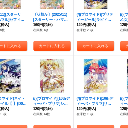
5/11)[スターリ
〔状態A-〕(2025/11)
(/)(ブロマイド)[プリテ
(/)
ハマル]セフィ・
[スターリー・ハマル]
ィーガール]ラビィ・
乙女
ス【X】{BSC4
(税込)
セフィ・アリエス
160円
(税込)
ダーリン【-】{D05-0
120円
(税込)
ダルク
120
7}《黄》
【X】{BSC46-X07}
1}《》
《》
8枚
在庫数 1枚
在庫数 29枚
在庫数
《黄》
(ブロマイド)ネイ・
(/)(ブロマイド)[10thデ
(/)(ブロマイド)[10thデ
(/)
イル【-】{D05-
ィーバ・プリマ]ショ
ィーバ・プリマ]リュ
ィー
》
(税込)
コ【-】{D05-16}《》
120円
(税込)
キア・オース【-】{D0
120円
(税込)
イト
120
5-17}《》
18}
15枚
在庫数 14枚
在庫数 15枚
在庫数