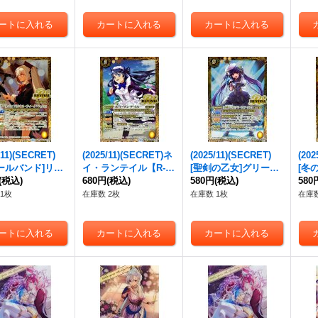
/11)(SECRET)
(2025/11)(SECRET)ネ
(2025/11)(SECRET)
(202
ールバンド]リオ
イ・ランテイル【R-S
[聖剣の乙女]グリーフ
[冬
ィーダ「Vo/G
(税込)
EC】{BSC46-RV007}
680円
(税込)
ィア・ダルク【R-SE
580円
(税込)
イガ
580
-SEC】{BSC46
《黄》
C】{BSC46-RV003}
6-R
1枚
在庫数 2枚
在庫数 1枚
在庫数
09}《黄》
《黄》