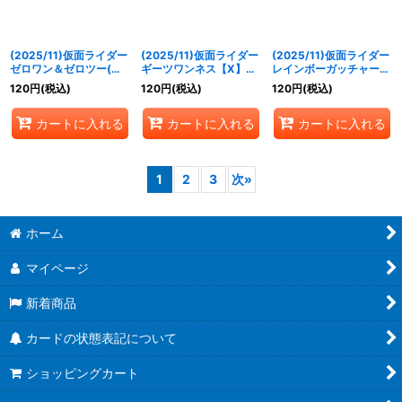
(2025/11)仮面ライダー
(2025/11)仮面ライダー
(2025/11)仮面ライダー
ゼロワン＆ゼロツー(イ
ギーツワンネス【X】
レインボーガッチャード
ズ)【X】{CB34-X04}
{CB34-X05}《白》
【X】{CB34-X06}
120
円
(税込)
120
円
(税込)
120
円
(税込)
《緑》
《多》
カートに入れる
カートに入れる
カートに入れる
1
2
3
次
»
ホーム
マイページ
新着商品
カードの状態表記について
ショッピングカート