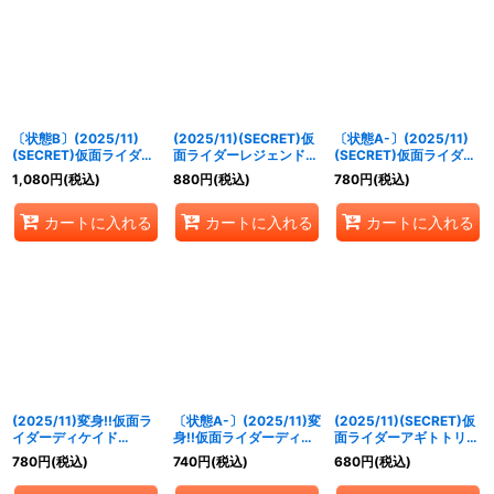
〔状態B〕(2025/11)
(2025/11)(SECRET)仮
〔状態A-〕(2025/11)
(SECRET)仮面ライダー
面ライダーレジェンド
(SECRET)仮面ライダー
デルタ[3]【R-SEC】
【R-SEC】{CB34-
レジェンド【R-SEC】
1,080
円
(税込)
880
円
(税込)
780
円
(税込)
{CB34-002}《赤》
053}《多》
{CB34-053}《多》
カートに入れる
カートに入れる
カートに入れる
(2025/11)変身!!仮面ラ
〔状態A-〕(2025/11)変
(2025/11)(SECRET)仮
イダーディケイド
身!!仮面ライダーディケ
面ライダーアギトトリニ
【CP】{CB34-CP02}
イド【CP】{CB34-
ティフォーム[2]【X-
780
円
(税込)
740
円
(税込)
680
円
(税込)
《赤》
CP02}《赤》
SEC】{CB34-X01}
《多》