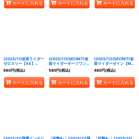
カートに入れる
カートに入れる
カートに入れる
(2025/11)仮面ライダー
(2025/11)(SECRET)仮
(2025/11)(SECRET)仮
ゼロスリー【XX】
面ライダーギーツワンネ
面ライダーゼイン【M-
{CB34-XX01}《多》
ス【X-SEC】{CB34-
SEC】{CB34-025}
680
円
(税込)
580
円
(税込)
480
円
(税込)
X05}《白》
《紫》
カートに入れる
カートに入れる
カートに入れる
(2025/11)飛電インテリ
〔状態A-〕(2025/11)飛
〔状態A-〕(2025/11)