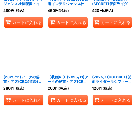
ジェンス社長秘書・イズ
電インテリジェンス社長
(SECRET)仮面ライダー
【CP】{CB34-CP07}
秘書・イズ【CP】
ゼイン【M-SEC】
480
円
(税込)
450
円
(税込)
420
円
(税込)
《緑》
{CB34-CP07}《緑》
{CB34-025}《紫》
カートに入れる
カートに入れる
カートに入れる
(2025/11)アークの秘
〔状態A-〕(2025/11)ア
(2025/11)(SECRET)仮
書・アズ(CB34収録)
ークの秘書・アズ(CB34
面ライダールシファー
【X】{CB17-X06}
収録)【X】{CB17-X06}
[2]【R-SEC】{CB34-
280
円
(税込)
260
円
(税込)
120
円
(税込)
《紫》
《紫》
026}《紫》
カートに入れる
カートに入れる
カートに入れる