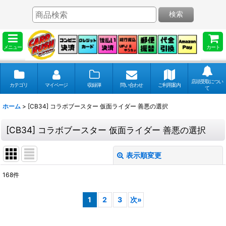
検索
メニュー
カート
店頭受取につい
カテゴリ
マイページ
収録弾
問い合わせ
ご利用案内
て
ホーム
>
[CB34] コラボブースター 仮面ライダー 善悪の選択
[CB34] コラボブースター 仮面ライダー 善悪の選択
表示順変更
閉じる
168
件
表示数
:
1
2
3
次
»
並び順
: