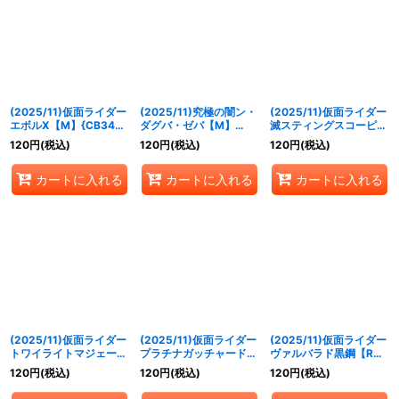
(2025/11)仮面ライダー
(2025/11)究極の闇ン・
(2025/11)仮面ライダー
エボルX【M】{CB34-
ダグバ・ゼバ【M】
滅スティングスコーピオ
029}《紫》
{CB34-030}《紫》
ン[3]【M】{CB34-
120
円
(税込)
120
円
(税込)
120
円
(税込)
039}《多》
カートに入れる
カートに入れる
カートに入れる
(2025/11)仮面ライダー
(2025/11)仮面ライダー
(2025/11)仮面ライダー
トワイライトマジェード
プラチナガッチャード
ヴァルバラド黒鋼【R】
【R】{CB34-049}
【M】{CB34-050}
{CB34-052}《青》
120
円
(税込)
120
円
(税込)
120
円
(税込)
《青》
《青》