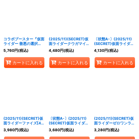
絞り込む
コラボブースター『仮面
(2025/11)(SECRET)仮
〔状態A-〕(2025/11)
ライダー 善悪の選択
面ライダークウガマイテ
(SECRET)仮面ライダー
[CB34]』【-】{-}《未
ィフォーム[4]【契約X-
クウガマイティフォーム
5,760
円
(税込)
4,480
円
(税込)
4,130
円
(税込)
開封BOX》
SEC】{CB34-CX02}
[4]【契約X-SEC】
《赤》
{CB34-CX02}《赤》
カートに入れる
カートに入れる
カートに入れる
(2025/11)(SECRET)仮
〔状態A-〕(2025/11)
(2025/11)(SECRET)仮
面ライダーファイズ[4]
(SECRET)仮面ライダー
面ライダーゼロワンライ
【契約X-SEC】{CB34-
ファイズ[4]【契約X-
ジングホッパー[4]【契
3,980
円
(税込)
3,680
円
(税込)
3,280
円
(税込)
CX01}《多》
SEC】{CB34-CX01}
約X-SEC】{CB34-
《多》
CX03}《緑》