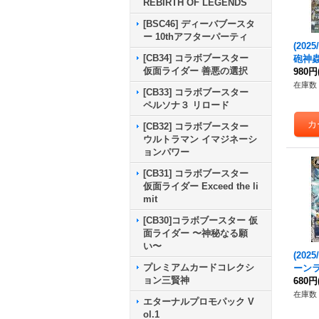
REBIRTH OF LEGENDS
[BSC46] ディーバブースタ
ー 10thアフターパーティ
(2025
[CB34] コラボブースター
砲神
仮面ライダー 善悪の選択
ノン【
980円
-X04
在庫数 
[CB33] コラボブースター
ペルソナ３ リロード
[CB32] コラボブースター
ウルトラマン イマジネーシ
ョンパワー
[CB31] コラボブースター
仮面ライダー Exceed the li
mit
[CB30]コラボブースター 仮
面ライダー 〜神秘なる願
い〜
(202
プレミアムカードコレクシ
ーン
ョン三賢神
グ【X】
680円
《白
在庫数 
エターナルプロモパック V
ol.1