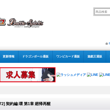
更新情報
ドラゴンボール通販
ワンピカード通販
遊戯王通販
S72] 契約編:環 第1章 廻帰再醒