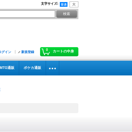
文字サイズ
:
0
カートの中身
ログイン
新規登録
MTG通販
ポケカ通販