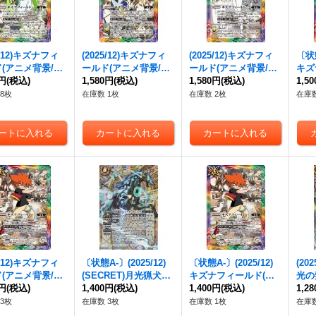
5/12)キズナフィ
(2025/12)キズナフィ
(2025/12)キズナフィ
〔状態
(アニメ背景/ヨ
ールド(アニメ背景/白
ールド(アニメ背景/J
キズ
アルバトロサイラ
0円
(税込)
夜王ヤイバイラスト)
1,580円
(税込)
イラスト)【R】{BS72
1,580円
(税込)
ニメ
1,5
R】{BS72-08
【R】{BS72-084}
-084}《多》
【R】
8枚
在庫数 1枚
在庫数 2枚
在庫数
多》
《多》
《多
5/12)キズナフィ
〔状態A-〕(2025/12)
〔状態A-〕(2025/12)
(20
(アニメ背景/馬
(SECRET)月光猟犬ム
キズナフィールド(ア
光の
パイラスト)
0円
(税込)
ーンライト・ガンドッ
1,400円
(税込)
ニメ背景/馬神トッパ
1,400円
(税込)
【契約
1,2
BS72-084}
グ【X-SEC】{BS72-X
イラスト)【R】{BS72
-CX
3枚
在庫数 3枚
在庫数 1枚
在庫数
》
05}《白》
-084}《多》