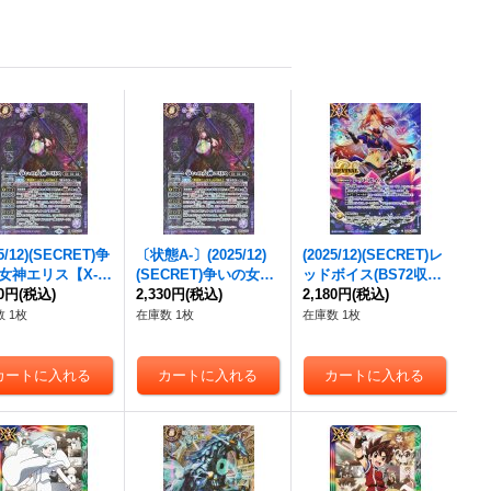
25/12)(SECRET)争
〔状態A-〕(2025/12)
(2025/12)(SECRET)レ
女神エリス【X-S
(SECRET)争いの女神
ッドボイス(BS72収録/
{BS72-X03}
80円
(税込)
エリス【X-SEC】{BS
2,330円
(税込)
ラクシュミーイラス
2,180円
(税込)
》
72-X03}《紫》
ト)【C-SEC】{BS49-
 1枚
在庫数 1枚
在庫数 1枚
RV013}《青》