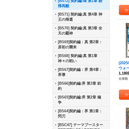
[BS72] 契約編:環 第1章 廻
帰再醒
[BS71] 契約編:真 第4章 神
王の帰還
[BS70] 契約編:真 第3章 全
天の覇神
[BS69]契約編：真 第2章：
原初の襲来
[BS68] 契約編:真 第1章
神々の戦い
(202
ウォー
[BS67]契約編：界 第4章：
録)【R
1,18
界導
《白
在庫数 
[BS66]契約編:界 第3章 紡
約
[BS65]契約編:界 第2章 極
争
[BS64]契約編：界 第1章：
閃刃
[BSC47] テーマブースター