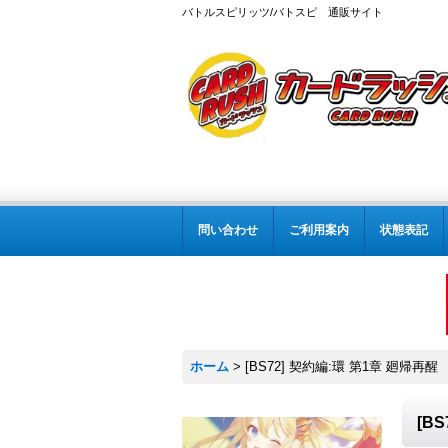
バトルスピリッツ/バトスピ 通販サイト
問い合わせ
ご利用案内
状態表記
ホーム
>
[BS72] 契約編:環 第1章 廻帰再醒
[B