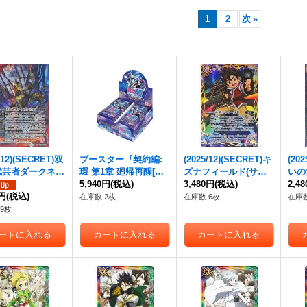
1
2
次
»
/12)(SECRET)双
ブースター『契約編:
(2025/12)(SECRET)キ
(20
武芸者ダークネ
環 第1章 廻帰再醒[BS
ズナフィールド(サイ
いの
リフォン【AX-
72]』【-】{-}《未開封
5,940円
(税込)
ン箔押し/ツルギ・タ
3,480円
(税込)
EC】
2,4
{BS72-AX01}
0円
(税込)
BOX》
テワキイラスト)【R-S
《紫
在庫数 2枚
在庫数 6枚
在庫数
》
EC】{BS72-084}
9枚
《多》