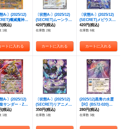
A-〕(2025/12)
〔状態A-〕(2025/12)
〔状態A-〕(2025/12)
ECRET)殲滅魔神ネ
(SECRET)ムーンライ
(SECRET)メビウスリ
リム【M-SEC】
円
(税込)
ト・キャット【R-SE
420円
(税込)
ング(BS72収録/アル
420円
(税込)
72-065}《黄》
C】{BS72-034}《白》
テ・ミストラル・ビッ
 1枚
在庫数 2枚
在庫数 6枚
トイラスト)【C-SE
C】{BS49-RV012}
《白》
A-〕(2025/12)
〔状態A-〕(2025/12)
(2025/12)黒青の水霊
皇サンダー・Z・
(SECRET)リアニメイ
【R】{BS72-020}
グ【X】{BS72-X0
円
(税込)
トLT(BS72収録/魔幽
350円
(税込)
《紫》
280円
(税込)
《赤》
帝ジークフリードイラ
 1枚
在庫数 1枚
在庫数 3枚
スト)【C-SEC】{BSC
42-082}《紫》