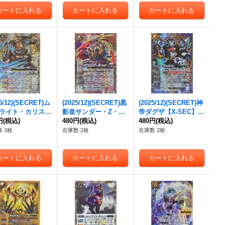
25/12)(SECRET)ム
(2025/12)(SECRET)黒
(2025/12)(SECRET)神
ライト・カリスト
影皇サンダー・Z・キ
帝ダグザ【X-SEC】
ベア【M-SEC】
円
(税込)
ング【X-SEC】{BS72
480円
(税込)
{BS72-X07}《青》
480円
(税込)
72-039}《白》
-X01}《赤》
 3枚
在庫数 2枚
在庫数 2枚