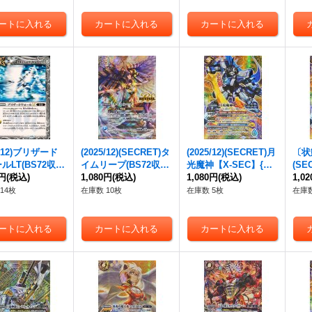
5/12)ブリザード
(2025/12)(SECRET)タ
(2025/12)(SECRET)月
〔状態
ルLT(BS72収
イムリープ(BS72収録/
光魔神【X-SEC】{BS
(S
】{BSC45-099}
0円
(税込)
イシスイラスト)【R-S
1,080円
(税込)
72-X09}《多》
1,080円
(税込)
【X-
1,0
》
EC】{BS63-CP11}
9}
14枚
在庫数 10枚
在庫数 5枚
在庫数
《黄》