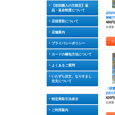
【初回購入の方限定】返
品・返金制度について
(2025
神剣ア
店頭受取について
EC】{
480円
《多
在庫数 
店舗案内
プライバシーポリシー
カードの梱包方法について
よくあるご質問
いたずら注文、なりすまし
注文について
〔状態A
(SE
ト・
420円
特定商取引法表示
【M-S
在庫数 
9}《
ご利用案内