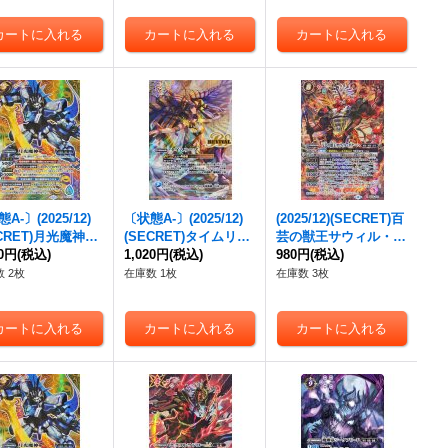
A-〕(2025/12)
〔状態A-〕(2025/12)
(2025/12)(SECRET)百
ECRET)月光魔神
(SECRET)タイムリー
芸の獣王サウィル・ダ
SEC】{BS72-X0
20円
(税込)
プ(BS72収録/イシスイ
1,020円
(税込)
ナーハ【X-SEC】{BS
980円
(税込)
《多》
ラスト)【R-SEC】{B
72-X02}《赤》
 2枚
在庫数 1枚
在庫数 3枚
S63-CP11}《黄》