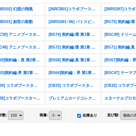
6RBS02] 幻惑の翔風
[26RCB01]コラボブースター 仮面ライダー 運命の戦線
6RBS01] 創世の鼓動
[26RSD01~06] バトスピエントリーデッキ
[BSC50] アニメブースター RESONATING STARS
[BS74] 契約編:環 第3章 覇極来臨
[BSC48] アニメブースター バーニングレガシー
[BS72] 契約編:環 第1章 廻帰再醒
[BS69]契約編：真 第2章：原初の襲来
[BS68] 契約編:真 第1章 神々の戦い
[BS65]契約編:界 第2章 極争
[BS64]契約編：界 第1章：閃刃
[CB34] コラボブースター 仮面ライダー 善悪の選択
[CB33] コラボブースター ペルソナ３ リロード
[CB30]コラボブースター 仮面ライダー 〜神秘なる願い〜
プレミアムカードコレクション三賢神
示数
:
画像
:
並び順
:
在庫あり