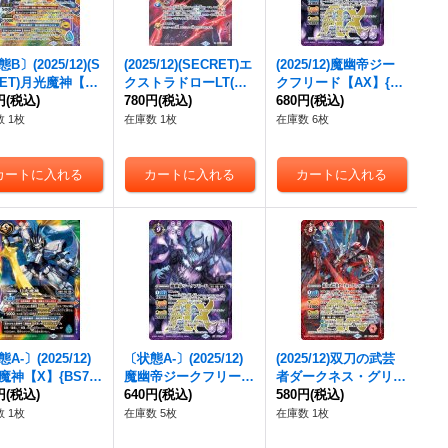
B〕(2025/12)(S
(2025/12)(SECRET)エ
(2025/12)魔幽帝ジー
RET)月光魔神【X-
クストラドローLT(BS
クフリード【AX】{B
】{BS72-X09}
円
(税込)
72収録/ゼウスイラス
780円
(税込)
S72-AX02}《紫》
680円
(税込)
》
ト)【C-SEC】{BSC45
 1枚
在庫数 1枚
在庫数 6枚
-094}《赤》
A-〕(2025/12)
〔状態A-〕(2025/12)
(2025/12)双刀の武芸
魔神【X】{BS72-
魔幽帝ジークフリード
者ダークネス・グリフ
9}《多》
円
(税込)
【AX】{BS72-AX02}
640円
(税込)
ォン【AX】{BS72-AX
580円
(税込)
《紫》
01}《赤》
 1枚
在庫数 5枚
在庫数 1枚