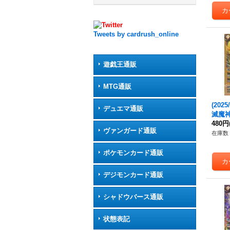
Tweets by cardrush_online
遊戯王通販
MTG通販
(2025
デュエマ通販
滅魔
-SEC
480円
ヴァンガード通販
《黄
在庫数 
ポケモンカード通販
デジモンカード通販
シャドウバース通販
状態表記