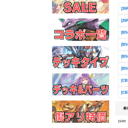
[2
[2
表
154
件