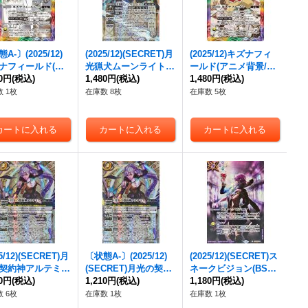
A-〕(2025/12)
(2025/12)(SECRET)月
(2025/12)キズナフィ
ナフィールド(ア
光猟犬ムーンライト・
ールド(アニメ背景/ツ
背景/Jイラスト)
00円
(税込)
ガンドッグ【X-SEC】
1,480円
(税込)
ルギ・タテワキイラス
1,480円
(税込)
{BS72-084}
{BS72-X05}《白》
ト)【R】{BS72-084}
 1枚
在庫数 8枚
在庫数 5枚
》
《多》
25/12)(SECRET)月
〔状態A-〕(2025/12)
(2025/12)(SECRET)ス
契約神アルテミス
(SECRET)月光の契約
ネークビジョン(BS72
X-SEC】{BS72
80円
(税込)
神アルテミス【契約X-
1,210円
(税込)
収録/ディオニュソス
1,180円
(税込)
03}《白》
SEC】{BS72-CX03}
イラスト)【C-SEC】
 6枚
在庫数 1枚
在庫数 1枚
《白》
{BS44-088}《紫》