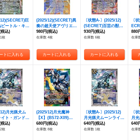
/12)(SECRET)巨
(2025/12)(SECRET)異
〔状態A-〕(2025/12)
〔状態
蟲ビートル・キャ
奏の超天使アヴリエル
(SECRET)百芸の獣王
EC
X-SEC】{BS72
(税込)
【X-SEC】{BS72-X0
980円
(税込)
サウィル・ダナーハ
930円
(税込)
SEC
880
}《緑》
6}《黄》
【X-SEC】{BS72-X0
《多
1枚
在庫数 4枚
在庫数 6枚
在庫数
2}《赤》
5/12)月光猟犬ム
(2025/12)月光魔神
〔状態A-〕(2025/12)
〔状態
ライト・ガンドッ
【X】{BS72-X09}
月光猟犬ムーンライ
月光
{BS72-X05}
(税込)
《多》
680円
(税込)
ト・ガンドッグ【X】
640円
(税込)
X0
640
》
{BS72-X05}《白》
2枚
在庫数 8枚
在庫数 1枚
在庫数