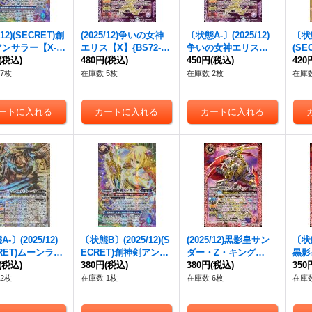
/12)(SECRET)創
(2025/12)争いの女神
〔状態A-〕(2025/12)
〔状態
ンサラー【X-S
エリス【X】{BS72-X0
争いの女神エリス
(S
BS72-X08}
(税込)
3}《紫》
480円
(税込)
【X】{BS72-X03}
450円
(税込)
フィ
420
》
《紫》
{BS
7枚
在庫数 5枚
在庫数 2枚
在庫数
-〕(2025/12)
〔状態B〕(2025/12)(S
(2025/12)黒影皇サン
〔状態
CRET)ムーンライ
ECRET)創神剣アンサ
ダー・Z・キング
黒影
カリストー・ベア
(税込)
ラー【X-SEC】{BS72
380円
(税込)
【X】{BS72-X01}
380円
(税込)
キン
350
EC】{BS72-03
-X08}《多》
《赤》
1}
2枚
在庫数 1枚
在庫数 6枚
在庫数
白》