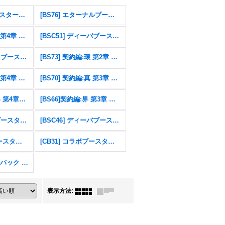
[26RSD07]コラボスターター 仮面ライダー AGENT OF DREAM
[BS76] エターナルブースター 永皇の輝き
[BS75] 契約編:環 第4章 英雄傑集
[BSC51] ディーバブースター メモリアルレコード
[BSC49] ドリームブースター 巡る星々
[BS73] 契約編:環 第2章 天地転世
[BS71] 契約編:真 第4章 神王の帰還
[BS70] 契約編:真 第3章 全天の覇神
[BS67]契約編：界 第4章：界導
[BS66]契約編:界 第3章 紡約
[BSC47] テーマブースター REBIRTH OF LEGENDS
[BSC46] ディーバブースター 10thアフターパーティ
[CB32] コラボブースター ウルトラマン イマジネーションパワー
[CB31] コラボブースター 仮面ライダー Exceed the limit
エターナルプロモパック Vol.1
表示方法
: