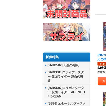
(2025
新弾特集
刀の
ス・グ
[26RBS02] 幻惑の翔風
SEC】
9,98
《赤
[26RCB01]コラボブースタ
在庫数 
ー 仮面ライダー 運命の戦
線
[26RSD07]コラボスタータ
ー 仮面ライダー AGENT O
F DREAM
[BS76] エターナルブースタ