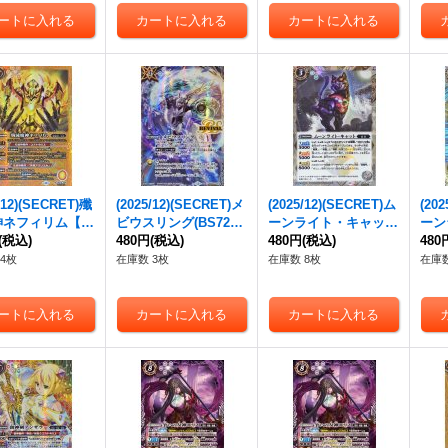
/12)(SECRET)殲
(2025/12)(SECRET)メ
(2025/12)(SECRET)ム
(20
神ネフィリム【M
ビウスリング(BS72収
ーンライト・キャット
ーン
】{BS72-065}
(税込)
録/アルテ・ミストラ
480円
(税込)
【R-SEC】{BS72-03
480円
(税込)
ー・
480
》
ル・ビットイラスト)
4}《白》
{BS
4枚
在庫数 3枚
在庫数 8枚
在庫数
【C-SEC】{BS49-RV
012}《白》