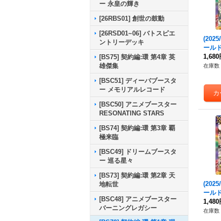
ー 永皇の輝き
[26RBS01] 創世の鼓動
[26RSD01~06] バトスピエ
(202
ントリーデッキ
ールド
ク・
1,68
[BS75] 契約編:環 第4章 英
スト)【
雄傑集
在庫数 
4}《
[BSC51] ディーバブースタ
ー メモリアルレコード
[BSC50] アニメブースター
RESONATING STARS
[BS74] 契約編:環 第3章 覇
極来臨
[BSC49] ドリームブースタ
ー 巡る星々
[BS73] 契約編:環 第2章 天
(202
地転世
ールド
[BSC48] アニメブースター
神トッ
1,48
バーニングレガシー
【R】{
在庫数 
《多