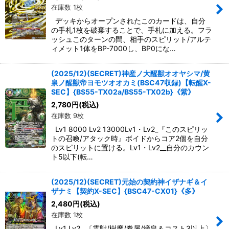
在庫数 1枚
デッキからオープンされたこのカードは、自分
の手札1枚を破棄することで、手札に加える。フラ
ッシュこのターンの間、相手のスピリット/アルテ
ィメット1体をBP-7000し、BP0にな…
(2025/12)(SECRET)神産ノ大醒獣オオヤシマ/黄
泉ノ醒獣帝ヨモツオオカミ(BSC47収録)【転醒X-
SEC】{BS55-TX02a/BS55-TX02b}《紫》
2,780
円
(税込)
在庫数 9枚
Lv1 8000 Lv2 13000Lv1・Lv2_『このスピリッ
トの召喚/アタック時』ボイドからコア2個を自分
のスピリットに置ける。Lv1・Lv2__自分のカウン
ト5以下(転…
(2025/12)(SECRET)元始の契約神イザナギ＆イ
ザナミ【契約X-SEC】{BSC47-CX01}《多》
2,480
円
(税込)
在庫数 1枚
Lv1 Lv2 _〔霊獣/樹魔/眷属/締皇＆コスト3以上〕