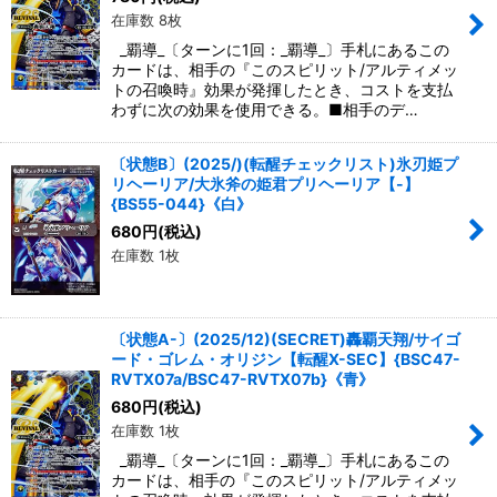
在庫数 8枚
_覇導_〔ターンに1回：_覇導_〕手札にあるこの
カードは、相手の『このスピリット/アルティメッ
トの召喚時』効果が発揮したとき、コストを支払
わずに次の効果を使用できる。■相手のデ…
〔状態B〕(2025/)(転醒チェックリスト)氷刃姫プ
リヘーリア/大氷斧の姫君プリヘーリア【-】
{BS55-044}《白》
680
円
(税込)
在庫数 1枚
〔状態A-〕(2025/12)(SECRET)轟覇天翔/サイゴ
ード・ゴレム・オリジン【転醒X-SEC】{BSC47-
RVTX07a/BSC47-RVTX07b}《青》
680
円
(税込)
在庫数 1枚
_覇導_〔ターンに1回：_覇導_〕手札にあるこの
カードは、相手の『このスピリット/アルティメッ