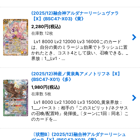
(2025/12)融合神アルダナーリーシュヴァラ
【X】{BSC47-X03}《黄》
2,280
円
(税込)
在庫数 12枚
Lv1 8000 Lv2 12000 Lv3 16000このカード
は、自分の黄のミラージュ効果でトラッシュに置
かれたとき、コスト4として扱い、召喚できる。_
界放：1__Lv1・…
(2025/12)神産ノ黄泉鳥アメノトリフネ【X】
{BSC47-X01}《多》
1,980
円
(税込)
在庫数 5枚
Lv1 8000 Lv2 13000 Lv3 15000_黄泉界放：
1___バースト：相手の『このスピリット/ネクサス
の召喚/配置時』発揮後_〔ターンに1回：同名〕こ
のカードを…
〔状態B〕(2025/12)融合神アルダナーリーシュ
ヴァラ【X】{BSC47-X03}《黄》