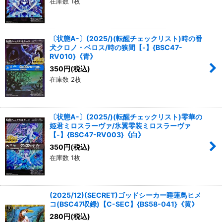
在庫数 1枚
〔状態A-〕(2025/)(転醒チェックリスト)時の番
犬クロノ・ベロス/時の狭間【-】{BSC47-
RV010}《青》
350
円
(税込)
在庫数 2枚
〔状態A-〕(2025/)(転醒チェックリスト)零華の
姫君ミロスラーヴァ/氷翼零装ミロスラーヴァ
【-】{BSC47-RV003}《白》
350
円
(税込)
在庫数 1枚
(2025/12)(SECRET)ゴッドシーカー睡蓮鳥ヒメ
コ(BSC47収録)【C-SEC】{BS58-041}《黄》
280
円
(税込)