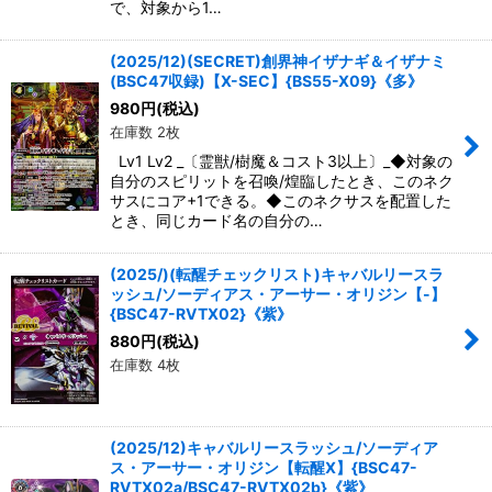
で、対象から1…
(2025/12)(SECRET)創界神イザナギ＆イザナミ
(BSC47収録)【X-SEC】{BS55-X09}《多》
980
円
(税込)
在庫数 2枚
Lv1 Lv2 _〔霊獣/樹魔＆コスト3以上〕_◆対象の
自分のスピリットを召喚/煌臨したとき、このネク
サスにコア+1できる。◆このネクサスを配置した
とき、同じカード名の自分の…
(2025/)(転醒チェックリスト)キャバルリースラ
ッシュ/ソーディアス・アーサー・オリジン【-】
{BSC47-RVTX02}《紫》
880
円
(税込)
在庫数 4枚
(2025/12)キャバルリースラッシュ/ソーディア
ス・アーサー・オリジン【転醒X】{BSC47-
RVTX02a/BSC47-RVTX02b}《紫》