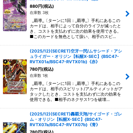
880
円
(税込)
在庫数 3枚
_覇導_〔ターンに1回：_覇導_〕手札にあるこの
カードは、相手によって自分のライフが減ったと
き、コストを支払わずに次の効果を使用できる。
■このカードを無色として扱い、相手のスピ…
(2025/12)(SECRET)空牙一閃/ムサシード・アシ
ュライガー・オリジン【転醒X-SEC】{BSC47-
RVTX01a/BSC47-RVTX01b}《赤》
780
円
(税込)
在庫数 1枚
_覇導_〔ターンに1回：_覇導_〕手札にあるこの
カードは、相手のスピリット/アルティメットがア
タックしたとき、コストを支払わずに次の効果を
使用できる。■相手のネクサス1つを破壊…
(2025/12)(SECRET)轟覇天翔/サイゴード・ゴレ
ム・オリジン【転醒X-SEC】{BSC47-
RVTX07a/BSC47-RVTX07b}《青》
780
円
(税込)