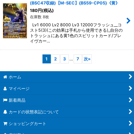
(BSC47収録)【M-SEC】{BS59-CP05}《黄》
180
円
(税込)
在庫数 8枚
Lv1 6000 Lv2 8000 Lv3 12000フラッシュ__コ
スト5(3)(この効果は手札から使用できる)_自分の
トラッシュにある黄1色のスピリットカード/ブレ
イヴカー…
1
2
3
...
7
次
»
ホーム
マイページ
新着商品
カードの状態表記について
ショッピングカート