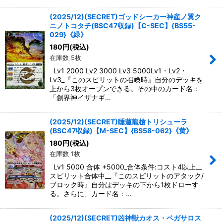
(2025/12)(SECRET)ゴッドシーカー神産ノ翼ク
ニノトコタチ(BSC47収録)【C-SEC】{BS55-
029}《緑》
180
円
(税込)
在庫数 5枚
Lv1 2000 Lv2 3000 Lv3 5000Lv1・Lv2・
Lv3_『このスピリットの召喚時』自分のデッキを
上から3枚オープンできる。その中のカード名：
「創界神イザナギ…
(2025/12)(SECRET)睡蓮龍槍トリシューラ
(BSC47収録)【M-SEC】{BS58-062}《黄》
180
円
(税込)
在庫数 1枚
Lv1 5000 合体 +5000_合体条件:コスト4以上__
スピリット合体中__『このスピリットのアタック/
ブロック時』自分はデッキの下から1枚ドローす
る。さらに、カード名：…
(2025/12)(SECRET)凶神獣カオス・ペガサロス