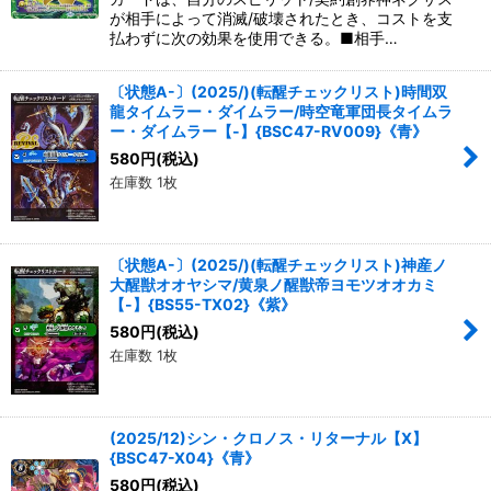
が相手によって消滅/破壊されたとき、コストを支
払わずに次の効果を使用できる。■相手…
〔状態A-〕(2025/)(転醒チェックリスト)時間双
龍タイムラー・ダイムラー/時空竜軍団長タイムラ
ー・ダイムラー【-】{BSC47-RV009}《青》
580
円
(税込)
在庫数 1枚
〔状態A-〕(2025/)(転醒チェックリスト)神産ノ
大醒獣オオヤシマ/黄泉ノ醒獣帝ヨモツオオカミ
【-】{BS55-TX02}《紫》
580
円
(税込)
在庫数 1枚
(2025/12)シン・クロノス・リターナル【X】
{BSC47-X04}《青》
580
円
(税込)