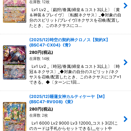
在庫数 12枚
Lv1 Lv2 _〔戯狩/眷属/締皇＆コスト3以上〕〔黄
＆神装＆ブレイヴ〕〔転醒ネクサス〕_◆対象の自
分のスピリット/ブレイヴ/ネクサスを召喚/配置し
たとき、このネクサスにコ…
(2025/12)時空の契約神クロノス【契約X】
{BSC47-CX04}《青》
280
円
(税込)
在庫数 14枚
Lv1 Lv2 _〔時冠/眷属/締皇＆コスト3以上〕〔時
冠＆ネクサス〕_◆対象の自分のスピリット/ネク
サスを召喚/配置したとき、このネクサスにコア+1
できる。◆〔ターンに1回…
(2025/12)睡蓮女神カルティケーヤ【M】
{BSC47-RV008}《黄》
280
円
(税込)
在庫数 2枚
Lv1 6000 Lv2 9000 Lv3 12000_コスト3(2)(こ
のカードは手札からセットできる)__セット中