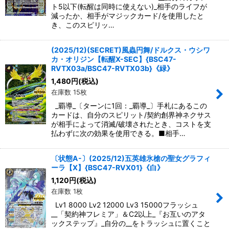
ト5以下(転醒は同時に使えない)_相手のライフが
減ったか、相手がマジックカード/を使用したと
き、このスピリッ…
(2025/12)(SECRET)風蟲円舞/ドルクス・ウシワ
カ・オリジン【転醒X-SEC】{BSC47-
RVTX03a/BSC47-RVTX03b}《緑》
1,480
円
(税込)
在庫数 15枚
_覇導_〔ターンに1回：_覇導_〕手札にあるこの
カードは、自分のスピリット/契約創界神ネクサス
が相手によって消滅/破壊されたとき、コストを支
払わずに次の効果を使用できる。■相手…
〔状態A-〕(2025/12)五英雄氷槍の聖女グラフィ
ーラ【X】{BSC47-RVX01}《白》
1,120
円
(税込)
在庫数 1枚
Lv1 8000 Lv2 12000 Lv3 15000フラッシュ
__「契約神フレミア」＆C2以上_『お互いのアタ
ックステップ』_自分の__をトラッシュに置くこと