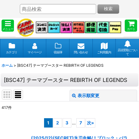
検索
メニュー
カート
店頭受取につい
カテゴリ
マイページ
収録弾
問い合わせ
ご利用案内
て
ホーム
>
[BSC47] テーマブースター REBIRTH OF LEGENDS
[BSC47] テーマブースター REBIRTH OF LEGENDS
表示順変更
閉じる
417
件
表示数
:
1
2
3
...
7
次
»
並び順
:
(2025/12)(SECRET)氷刃血解/ミブロック・バラ