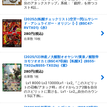
分のアタックステップ』系統：「戯狩」を持つコ
スト4以…
(2025/)(転醒チェックリスト)空牙一閃/ムサシー
ド・アシュライガー・オリジン【-】{BSC47-
RVTX01}《赤》
280
円
(税込)
在庫数 19枚
(2025/12)神産ノ大醒獣オオヤシマ/黄泉ノ醒獣帝
ヨモツオオカミ(BSC47収録)【転醒X】{BS55-
TX02a/BS55-TX02b}《紫》
280
円
(税込)
在庫数 1枚
Lv1 8000 Lv2 13000Lv1・Lv2_『このスピリッ
トの召喚/アタック時』ボイドからコア2個を自分
のスピリットに置ける。Lv1・Lv2__自分のカウン
ト5以下(転…