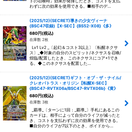
トの召喚時』効果が発揮したとき、コストを支払
わずに次の効果を使用できる。■相手のデ…
(2025/12)(SECRET)導きの少女ヴィーナ
(BSC47収録)【X-SEC】{BS52-X08}《多》
680
円
(税込)
在庫数 2枚
Lv1 Lv2 _〔起幻＆コスト3以上〕〔転醒ネクサ
ス〕_◆対象の自分のスピリット/ネクサスを召喚/
煌臨/配置したとき、このネクサスにコア+1でき
る。◆このネクサスを配置した…
(2025/12)(SECRET)ギフト・オブ・ザ・ナイル/
クレオパトラス・オリジン【転醒X-SEC】
{BSC47-RVTX06a/BSC47-RVTX06b}《黄》
680
円
(税込)
在庫数 3枚
_覇導_〔ターンに1回：_覇導_〕手札にあるこの
カードは、相手によって自分のライフが減ったと
き、コストを支払わずに次の効果を使用できる。
■自分のライフが7以下のとき、ボイドから…