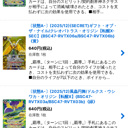
カードは、自分のスピリット/契約創界神ネクサス
が相手によって消滅/破壊されたとき、コストを支
払わずに次の効果を使用できる。■相手…
〔状態A-〕(2025/12)(SECRET)ギフト・オブ・
ザ・ナイル/クレオパトラス・オリジン【転醒X-
SEC】{BSC47-RVTX06a/BSC47-RVTX06b}
《黄》
640
円
(税込)
在庫数 1枚
_覇導_〔ターンに1回：_覇導_〕手札にあるこの
カードは、相手によって自分のライフが減ったと
き、コストを支払わずに次の効果を使用できる。
■自分のライフが7以下のとき、ボイドから…
〔状態A-〕(2025/12)風蟲円舞/ドルクス・ウシ
ワカ・オリジン【転醒X】{BSC47-
RVTX03a/BSC47-RVTX03b}《緑》
640
円
(税込)
在庫数 1枚
_覇導_〔ターンに1回：_覇導_〕手札にあるこの
カードは、自分のスピリット/契約創界神ネクサス