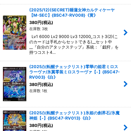
(2025/12)(SECRET)睡蓮女神カルティケーヤ
【M-SEC】{BSC47-RV008}《黄》
380
円
(税込)
在庫数 3枚
Lv1 6000 Lv2 9000 Lv3 12000_コスト3(2)(こ
のカードは手札からセットできる)__セット中
__『自分のアタックステップ』系統：「戯狩」を
持つコスト4…
(2025/)(転醒チェックリスト)零華の姫君ミロス
ラーヴァ/氷翼零装ミロスラーヴァ【-】{BSC47-
RV003}《白》
380
円
(税込)
在庫数 1枚
(2025/)(転醒チェックリスト)氷姫の創界石/氷魔
神姫【-】{BSC47-RV013}《白》
380
円
(税込)