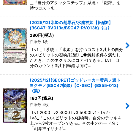
__『自分のアタックステップ』系統：「戯狩」を
持つコスト4…
(2025/12)氷姫の創界石/氷魔神姫【転醒R】
{BSC47-RV013a/BSC47-RV013b}《白》
280
円
(税込)
在庫数 1枚
Lv1 _〔系統：「氷姫」を持つコスト3以上の自分
のスピリットの召喚/転醒〕_◆解封条件を満たし
たとき、このネクサスにコア+1できる。Lv1__自
分のカウント3以下(転醒は同時…
(2025/12)(SECRET)ゴッドシーカー黄泉ノ翼ト
ヨクモノ(BSC47収録)【C-SEC】{BS55-013}
《紫》
180
円
(税込)
在庫数 4枚
Lv1 2000 Lv2 3000 Lv3 5000Lv1・Lv2・
Lv3_『このスピリットの召喚時』自分のデッキを
上から3枚オープンできる。その中のカード名：
「創界神イザナギ…