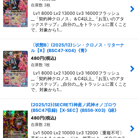
在庫数 3枚
Lv1 8000 Lv2 13000 Lv3 16000フラッシュ
__「契約神クロノス」＆C4以上_『お互いのアタ
ックステップ』_自分の__をトラッシュに置くこと
で、対象から1…
〔状態B〕(2025/12)シン・クロノス・リターナ
ル【X】{BSC47-X04}《青》
480
円
(税込)
在庫数 1枚
Lv1 8000 Lv2 13000 Lv3 16000フラッシュ
__「契約神クロノス」＆C4以上_『お互いのアタ
ックステップ』_自分の__をトラッシュに置くこと
で、対象から1…
(2025/12)(SECRET)神産ノ武神オノゴロウ
(BSC47収録)【X-SEC】{BS56-X03}《緑》
480
円
(税込)
在庫数 2枚
Lv1 5000 Lv2 10000 Lv3 12000〔重複不可〕