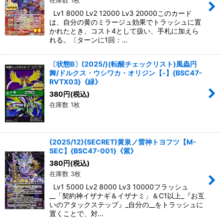
在庫数 1枚
Lv1 8000 Lv2 12000 Lv3 20000このカード
は、自分の黄のミラージュ効果でトラッシュに置
かれたとき、コスト4として扱い、手札に加えら
れる。〔ターンに1回：…
〔状態B〕(2025/)(転醒チェックリスト)風蟲円
舞/ドルクス・ウシワカ・オリジン【-】{BSC47-
RVTX03}《緑》
380
円
(税込)
在庫数 1枚
(2025/12)(SECRET)黄泉ノ雷神トヨフツ【M-
SEC】{BSC47-001}《紫》
380
円
(税込)
在庫数 3枚
Lv1 5000 Lv2 8000 Lv3 10000フラッシュ
__「契約神イザナギ＆イザナミ」＆C1以上_『お互
いのアタックステップ』_自分の__をトラッシュに
置くことで、対…