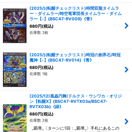
(2025/)(転醒チェックリスト)時間双龍タイムラ
ー・ダイムラー/時空竜軍団長タイムラー・ダイム
ラー【-】{BSC47-RV009}《青》
680
円
(税込)
在庫数 3枚
(2025/)(転醒チェックリスト)時冠の創界石/時冠
魔神【-】{BSC47-RV014}《青》
680
円
(税込)
在庫数 1枚
(2025/12)風蟲円舞/ドルクス・ウシワカ・オリジ
ン【転醒X】{BSC47-RVTX03a/BSC47-
RVTX03b}《緑》
680
円
(税込)
在庫数 2枚
_覇導_〔ターンに1回：_覇導_〕手札にあるこの