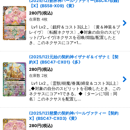
(2025/12)創界神パールヴァティー(BSC47収録)
【X】{BS58-X09}《黄》
280
円
(税込)
在庫数 4枚
Lv1 Lv2 _〔戯狩＆コスト3以上〕〔黄＆神装＆ブ
レイヴ〕〔転醒ネクサス〕_◆対象の自分のスピリ
ット/ブレイヴ/ネクサスを召喚/煌臨/配置したと
き、このネクサスにコア+1…
(2025/12)元始の契約神イザナギ＆イザナミ【契
約X】{BSC47-CX01}《多》
280
円
(税込)
在庫数 2枚
Lv1 Lv2 _〔霊獣/樹魔/眷属/締皇＆コスト3以上〕
_◆対象の自分のスピリットを召喚したとき、この
ネクサスにコア+1できる。◆〔ターンに1回：同
名〕このネクサスを配置し…
(2025/12)慈愛の契約神パールヴァティー【契約
X】{BSC47-CX03}《黄》
280
円
(税込)