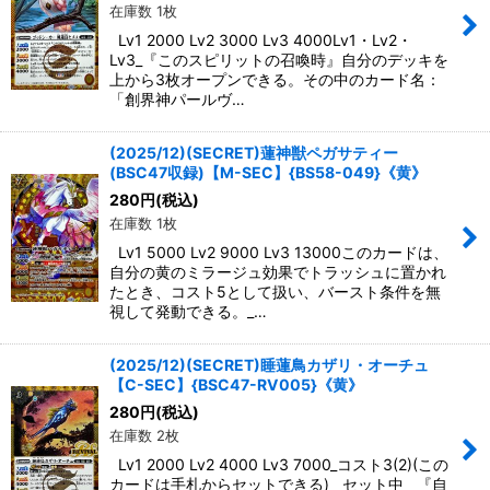
在庫数 1枚
Lv1 2000 Lv2 3000 Lv3 4000Lv1・Lv2・
Lv3_『このスピリットの召喚時』自分のデッキを
上から3枚オープンできる。その中のカード名：
「創界神パールヴ…
(2025/12)(SECRET)蓮神獣ペガサティー
(BSC47収録)【M-SEC】{BS58-049}《黄》
280
円
(税込)
在庫数 1枚
Lv1 5000 Lv2 9000 Lv3 13000このカードは、
自分の黄のミラージュ効果でトラッシュに置かれ
たとき、コスト5として扱い、バースト条件を無
視して発動できる。_…
(2025/12)(SECRET)睡蓮鳥カザリ・オーチュ
【C-SEC】{BSC47-RV005}《黄》
280
円
(税込)
在庫数 2枚
Lv1 2000 Lv2 4000 Lv3 7000_コスト3(2)(この
カードは手札からセットできる)__セット中__『自