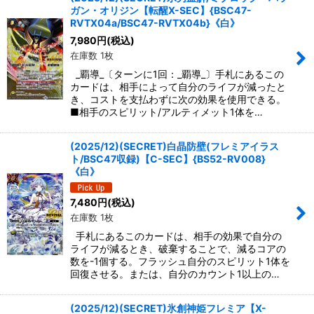
ガン・オリジン【転醒X-SEC】{BSC47-
絞り込む
RVTX04a/BSC47-RVTX04b}《白》
7,980
円
(税込)
在庫数 1枚
_覇導_〔ターンに1回：_覇導_〕手札にあるこの
カードは、相手によって自分のライフが減ったと
き、コストを支払わずに次の効果を使用できる。
■相手のスピリット/アルティメット1体を…
(2025/12)(SECRET)白晶防壁(フレミアイラス
ト/BSC47収録)【C-SEC】{BS52-RV008}
《白》
7,480
円
(税込)
在庫数 1枚
手札にあるこのカードは、相手の効果で自分の
ライフが減るとき、破棄することで、減るコアの
数を-1個する。フラッシュ自分のスピリット1体を
回復させる。または、自分のカウント1以上の…
(2025/12)(SECRET)氷創神姫フレミア【X-