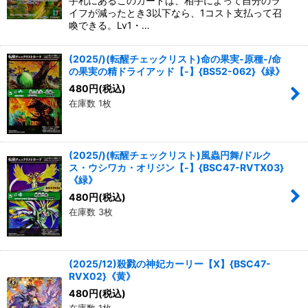
手札にあるこのカードは、相手によって自分のラ
イフが減ったとき3以下なら、1コスト支払って召
喚できる。Lv1・…
(2025/)(転醒チェックリスト)命の果実-原種-/命
の果実の精ドライアッド【-】{BS52-062}《緑》
480
円
(税込)
在庫数 1枚
(2025/)(転醒チェックリスト)風蟲円舞/ドルク
ス・ウシワカ・オリジン【-】{BSC47-RVTX03}
《緑》
480
円
(税込)
在庫数 3枚
(2025/12)殺戮の神妃カーリー【X】{BSC47-
RVX02}《黄》
480
円
(税込)