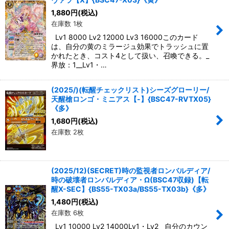
1,880
円
(税込)
在庫数 1枚
Lv1 8000 Lv2 12000 Lv3 16000このカード
は、自分の黄のミラージュ効果でトラッシュに置
かれたとき、コスト4として扱い、召喚できる。_
界放：1__Lv1・…
(2025/)(転醒チェックリスト)シーズグローリー/
天醒槍ロンゴ・ミニアス【-】{BSC47-RVTX05}
《多》
1,680
円
(税込)
在庫数 2枚
(2025/12)(SECRET)時の監視者ロンバルディア/
時の破壊者ロンバルディア・Ω(BSC47収録)【転
醒X-SEC】{BS55-TX03a/BS55-TX03b}《多》
1,480
円
(税込)
在庫数 6枚
Lv1 10000 Lv2 14000Lv1・Lv2__自分のカウン