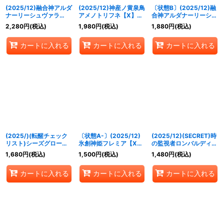
(2025/12)融合神アルダ
(2025/12)神産ノ黄泉鳥
〔状態B〕(2025/12)融
ナーリーシュヴァラ
アメノトリフネ【X】
合神アルダナーリーシュ
【X】{BSC47-X03}
{BSC47-X01}《多》
ヴァラ【X】{BSC47-
2,280
円
(税込)
1,980
円
(税込)
1,880
円
(税込)
《黄》
X03}《黄》
カートに入れる
カートに入れる
カートに入れる
(2025/)(転醒チェック
〔状態A-〕(2025/12)
(2025/12)(SECRET)時
リスト)シーズグローリ
氷創神姫フレミア【X】
の監視者ロンバルディ
ー/天醒槍ロンゴ・ミニ
{BSC47-X02}《白》
ア/時の破壊者ロンバル
1,680
円
(税込)
1,500
円
(税込)
1,480
円
(税込)
アス【-】{BSC47-
ディア・Ω(BSC47収録)
RVTX05}《多》
【転醒X-SEC】{BS55-
カートに入れる
カートに入れる
カートに入れる
TX03a/BS55-TX03b}
《多》