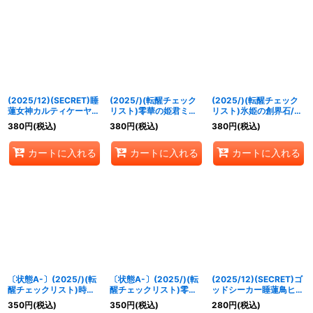
(2025/12)(SECRET)睡
(2025/)(転醒チェック
(2025/)(転醒チェック
蓮女神カルティケーヤ
リスト)零華の姫君ミロ
リスト)氷姫の創界石/氷
【M-SEC】{BSC47-
スラーヴァ/氷翼零装ミ
魔神姫【-】{BSC47-
380
円
(税込)
380
円
(税込)
380
円
(税込)
RV008}《黄》
ロスラーヴァ【-】
RV013}《白》
{BSC47-RV003}《白》
カートに入れる
カートに入れる
カートに入れる
〔状態A-〕(2025/)(転
〔状態A-〕(2025/)(転
(2025/12)(SECRET)ゴ
醒チェックリスト)時の
醒チェックリスト)零華
ッドシーカー睡蓮鳥ヒメ
番犬クロノ・ベロス/時
の姫君ミロスラーヴァ/
コ(BSC47収録)【C-
350
円
(税込)
350
円
(税込)
280
円
(税込)
の狭間【-】{BSC47-
氷翼零装ミロスラーヴァ
SEC】{BS58-041}