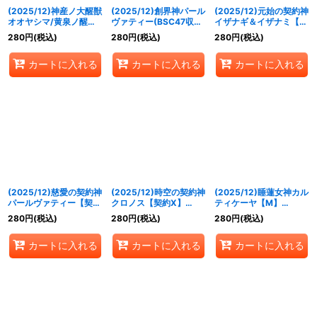
(2025/12)神産ノ大醒獣
(2025/12)創界神パール
(2025/12)元始の契約神
オオヤシマ/黄泉ノ醒獣
ヴァティー(BSC47収録)
イザナギ＆イザナミ【契
帝ヨモツオオカミ
【X】{BS58-X09}
約X】{BSC47-CX01}
280
円
(税込)
280
円
(税込)
280
円
(税込)
(BSC47収録)【転醒X】
《黄》
《多》
{BS55-TX02a/BS55-
カートに入れる
カートに入れる
カートに入れる
TX02b}《紫》
(2025/12)慈愛の契約神
(2025/12)時空の契約神
(2025/12)睡蓮女神カル
パールヴァティー【契約
クロノス【契約X】
ティケーヤ【M】
X】{BSC47-CX03}
{BSC47-CX04}《青》
{BSC47-RV008}《黄》
280
円
(税込)
280
円
(税込)
280
円
(税込)
《黄》
カートに入れる
カートに入れる
カートに入れる