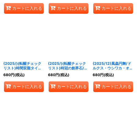
{BSC47-
《多》
{BSC47-
カートに入れる
カートに入れる
カートに入れる
RVTX07a/BSC47-
RVTX06a/BSC47-
RVTX07b}《青》
RVTX06b}《黄》
(2025/)(転醒チェック
(2025/)(転醒チェック
(2025/12)風蟲円舞/ド
リスト)時間双龍タイム
リスト)時冠の創界石/時
ルクス・ウシワカ・オリ
ラー・ダイムラー/時空
冠魔神【-】{BSC47-
ジン【転醒X】{BSC47-
680
円
(税込)
680
円
(税込)
680
円
(税込)
竜軍団長タイムラー・ダ
RV014}《青》
RVTX03a/BSC47-
イムラー【-】{BSC47-
RVTX03b}《緑》
カートに入れる
カートに入れる
カートに入れる
RV009}《青》