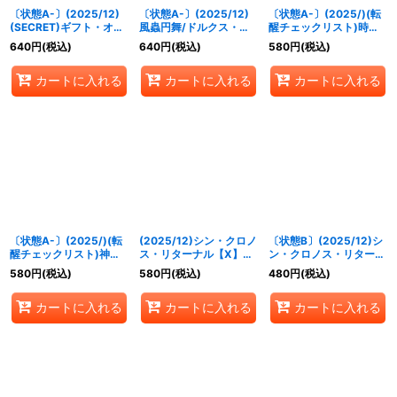
〔状態A-〕(2025/12)
〔状態A-〕(2025/12)
〔状態A-〕(2025/)(転
(SECRET)ギフト・オ
風蟲円舞/ドルクス・ウ
醒チェックリスト)時間
ブ・ザ・ナイル/クレオ
シワカ・オリジン【転醒
双龍タイムラー・ダイム
640
円
(税込)
640
円
(税込)
580
円
(税込)
パトラス・オリジン【転
X】{BSC47-
ラー/時空竜軍団長タイ
醒X-SEC】{BSC47-
RVTX03a/BSC47-
ムラー・ダイムラー
カートに入れる
カートに入れる
カートに入れる
RVTX06a/BSC47-
RVTX03b}《緑》
【-】{BSC47-RV009}
RVTX06b}《黄》
《青》
〔状態A-〕(2025/)(転
(2025/12)シン・クロノ
〔状態B〕(2025/12)シ
醒チェックリスト)神産
ス・リターナル【X】
ン・クロノス・リターナ
ノ大醒獣オオヤシマ/黄
{BSC47-X04}《青》
ル【X】{BSC47-X04}
580
円
(税込)
580
円
(税込)
480
円
(税込)
泉ノ醒獣帝ヨモツオオカ
《青》
ミ【-】{BS55-TX02}
カートに入れる
カートに入れる
カートに入れる
《紫》