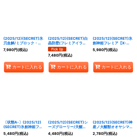
絞り込む
(2025/12)(SECRET)氷
(2025/12)(SECRET)白
(2025/12)(SECRET)氷
刃血解/ミブロック・バ
晶防壁(フレミアイラス
創神姫フレミア【X-
ラガン・オリジン【転醒
ト/BSC47収録)【C-
SEC】{BSC47-X02}
7,980
円
(税込)
5,980
円
(税込)
X-SEC】{BSC47-
SEC】{BS52-RV008}
《白》
7,480
円
(税込)
RVTX04a/BSC47-
《白》
RVTX04b}《白》
カートに入れる
カートに入れる
カートに入れる
〔状態A-〕(2025/12)
(2025/12)(SECRET)シ
(2025/12)(SECRET)神
(SECRET)氷創神姫フレ
ーズグローリー/天醒槍
産ノ大醒獣オオヤシマ/
ミア【X-SEC】
ロンゴ・ミニアス【転醒
黄泉ノ醒獣帝ヨモツオオ
5,480
円
(税込)
4,480
円
(税込)
2,780
円
(税込)
{BSC47-X02}《白》
X-SEC】{BSC47-
カミ(BSC47収録)【転醒