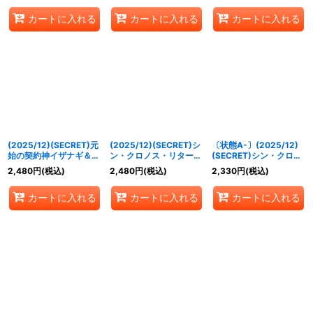
RVTX05a/BSC47-
X-SEC】{BS55-
カートに入れる
カートに入れる
カートに入れる
RVTX05b}《多》
TX02a/BS55-TX02b}
《紫》
(2025/12)(SECRET)元
(2025/12)(SECRET)シ
〔状態A-〕(2025/12)
始の契約神イザナギ＆イ
ン・クロノス・リターナ
(SECRET)シン・クロノ
ザナミ【契約X-SEC】
ル【X-SEC】{BSC47-
ス・リターナル【X-
2,480
円
(税込)
2,480
円
(税込)
2,330
円
(税込)
{BSC47-CX01}《多》
X04}《青》
SEC】{BSC47-X04}
《青》
カートに入れる
カートに入れる
カートに入れる