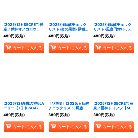
(2025/12)(SECRET)神
(2025/)(転醒チェック
(2025/)(転醒チェック
産ノ武神オノゴロウ
リスト)命の果実-原種-/
リスト)風蟲円舞/ドルク
(BSC47収録)【X-
命の果実の精ドライアッ
ス・ウシワカ・オリジン
480
円
(税込)
480
円
(税込)
480
円
(税込)
SEC】{BS56-X03}
ド【-】{BS52-062}
【-】{BSC47-
《緑》
《緑》
RVTX03}《緑》
カートに入れる
カートに入れる
カートに入れる
(2025/12)殺戮の神妃カ
〔状態B〕(2025/)(転醒
(2025/12)(SECRET)黄
ーリー【X】{BSC47-
チェックリスト)風蟲円
泉ノ雷神トヨフツ【M-
RVX02}《黄》
舞/ドルクス・ウシワ
SEC】{BSC47-001}
480
円
(税込)
380
円
(税込)
380
円
(税込)
カ・オリジン【-】
《紫》
{BSC47-RVTX03}
カートに入れる
カートに入れる
カートに入れる
《緑》