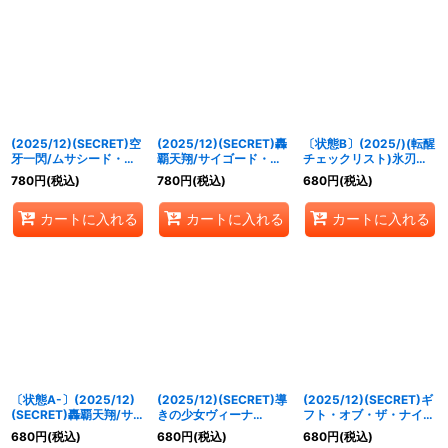
(2025/12)(SECRET)空
(2025/12)(SECRET)轟
〔状態B〕(2025/)(転醒
牙一閃/ムサシード・ア
覇天翔/サイゴード・ゴ
チェックリスト)氷刃姫
シュライガー・オリジン
レム・オリジン【転醒X-
プリヘーリア/大氷斧の
780
円
(税込)
780
円
(税込)
680
円
(税込)
【転醒X-SEC】
SEC】{BSC47-
姫君プリヘーリア【-】
{BSC47-
RVTX07a/BSC47-
{BS55-044}《白》
カートに入れる
カートに入れる
カートに入れる
RVTX01a/BSC47-
RVTX07b}《青》
RVTX01b}《赤》
〔状態A-〕(2025/12)
(2025/12)(SECRET)導
(2025/12)(SECRET)ギ
(SECRET)轟覇天翔/サイ
きの少女ヴィーナ
フト・オブ・ザ・ナイ
ゴード・ゴレム・オリジ
(BSC47収録)【X-
ル/クレオパトラス・オ
680
円
(税込)
680
円
(税込)
680
円
(税込)
ン【転醒X-SEC】
SEC】{BS52-X08}
リジン【転醒X-SEC】