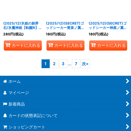
(2025/12)氷姫の創界
(2025/12)(SECRET)ゴ
(2025/12)(SECRET)ゴ
石/氷魔神姫【転醒R】
ッドシーカー黄泉ノ翼ト
ッドシーカー神産ノ翼ク
{BSC47-
ヨクモノ(BSC47収録)
ニノトコタチ(BSC47収
280
円
(税込)
180
円
(税込)
180
円
(税込)
RV013a/BSC47-
【C-SEC】{BS55-013}
録)【C-SEC】{BS55-
RV013b}《白》
《紫》
029}《緑》
カートに入れる
カートに入れる
カートに入れる
1
2
3
...
7
次
»
ホーム
マイページ
新着商品
カードの状態表記について
ショッピングカート