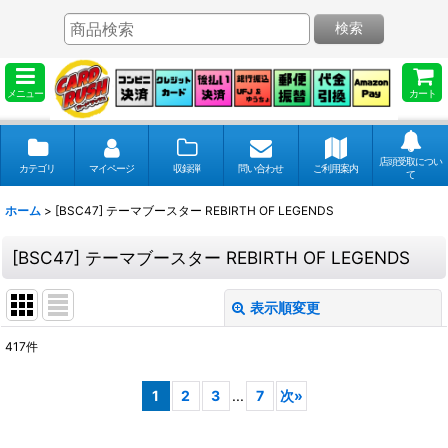
検索
メニュー
カート
店頭受取につい
カテゴリ
マイページ
収録弾
問い合わせ
ご利用案内
て
ホーム
>
[BSC47] テーマブースター REBIRTH OF LEGENDS
[BSC47] テーマブースター REBIRTH OF LEGENDS
表示順変更
閉じる
417
件
表示数
:
1
2
3
...
7
次
»
並び順
: