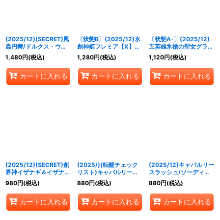
(2025/12)(SECRET)風
〔状態B〕(2025/12)氷
〔状態A-〕(2025/12)
蟲円舞/ドルクス・ウシ
創神姫フレミア【X】
五英雄氷槍の聖女グラフ
ワカ・オリジン【転醒X-
{BSC47-X02}《白》
ィーラ【X】{BSC47-
1,480
円
(税込)
1,280
円
(税込)
1,120
円
(税込)
SEC】{BSC47-
RVX01}《白》
RVTX03a/BSC47-
カートに入れる
カートに入れる
カートに入れる
RVTX03b}《緑》
(2025/12)(SECRET)創
(2025/)(転醒チェック
(2025/12)キャバルリー
界神イザナギ＆イザナミ
リスト)キャバルリース
スラッシュ/ソーディア
(BSC47収録)【X-
ラッシュ/ソーディア
ス・アーサー・オリジン
980
円
(税込)
880
円
(税込)
880
円
(税込)
SEC】{BS55-X09}
ス・アーサー・オリジン
【転醒X】{BSC47-
《多》
【-】{BSC47-
RVTX02a/BSC47-
カートに入れる
カートに入れる
カートに入れる
RVTX02}《紫》
RVTX02b}《紫》