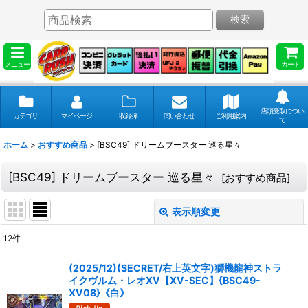
検索
メニュー
カート
店頭受取につい
カテゴリ
マイページ
収録弾
問い合わせ
ご利用案内
て
ホーム
>
おすすめ商品
>
[BSC49] ドリームブースター 巡る星々
[BSC49] ドリームブースター 巡る星々
[
おすすめ商品
]
表示順変更
閉じる
12
件
表示数
:
(2025/12)(SECRET/右上英文字)獅機龍神ストラ
イクヴルム・レオXV【XV-SEC】{BSC49-
並び順
:
XV08}《白》