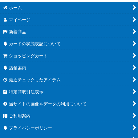
ホーム
[26RBS02] 幻惑の翔風
マイページ
[26RCB01]コラボブースター 仮面ライダー 運命の戦線
新着商品
[26RSD07]コラボスターター 仮面ライダー AGENT OF DREAM
カードの状態表記について
[BS76] エターナルブースター 永皇の輝き
ショッピングカート
[26RBS01] 創世の鼓動
店舗案内
[26RSD01~06] バトスピエントリーデッキ
最近チェックしたアイテム
[BS75] 契約編:環 第4章 英雄傑集
特定商取引法表示
[BSC51] ディーバブースター メモリアルレコード
当サイトの画像やデータの利用について
[BSC50] アニメブースター RESONATING STARS
ご利用案内
[BS74] 契約編:環 第3章 覇極来臨
プライバシーポリシー