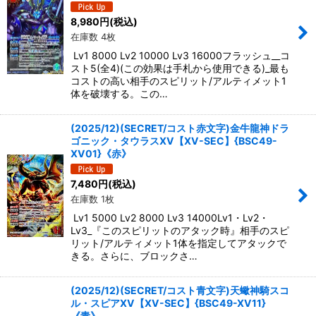
8,980
円
(税込)
在庫数 4枚
Lv1 8000 Lv2 10000 Lv3 16000フラッシュ__コ
スト5(全4)(この効果は手札から使用できる)_最も
コストの高い相手のスピリット/アルティメット1
体を破壊する。この…
(2025/12)(SECRET/コスト赤文字)金牛龍神ドラ
ゴニック・タウラスXV【XV-SEC】{BSC49-
XV01}《赤》
7,480
円
(税込)
在庫数 1枚
Lv1 5000 Lv2 8000 Lv3 14000Lv1・Lv2・
Lv3_『このスピリットのアタック時』相手のスピ
リット/アルティメット1体を指定してアタックで
きる。さらに、ブロックさ…
(2025/12)(SECRET/コスト青文字)天蠍神騎スコ
ル・スピアXV【XV-SEC】{BSC49-XV11}
《青》