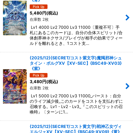
5,480
円
(税込)
在庫数 2枚
Lv1 4000 Lv2 7000 Lv3 11000〔重複不可〕手
札にあるこのカードは、自分の合体スピリット/合
体創界神ネクサス/ブレイヴが相手の効果でフィー
ルドを離れるとき、1コスト支…
(2025/12)(SECRET/コスト紫文字)魔羯邪神シュ
タイン・ボルグXV【XV-SEC】{BSC49-XV03}
《紫》
3,480
円
(税込)
在庫数 2枚
Lv1 5000 Lv2 7000 Lv3 11000_バースト：自分
のライフ減少後_このカードをコストを支払わずに
召喚する。Lv1・Lv2・Lv3_『このスピリットの召
喚時』〔ターンに1…
(2025/12)(SECRET/コスト黄文字)戦神乙女ヴィ
エルジェXV【XV-SEC】{BSC49-XV09}《黄》