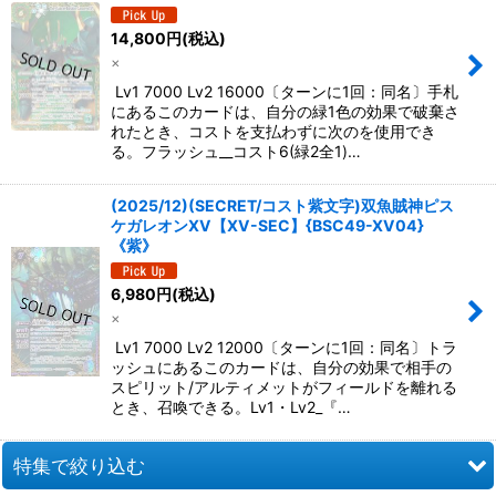
14,800
円
(税込)
×
Lv1 7000 Lv2 16000〔ターンに1回：同名〕手札
にあるこのカードは、自分の緑1色の効果で破棄さ
れたとき、コストを支払わずに次のを使用でき
る。フラッシュ__コスト6(緑2全1)…
(2025/12)(SECRET/コスト紫文字)双魚賊神ピス
ケガレオンXV【XV-SEC】{BSC49-XV04}
《紫》
6,980
円
(税込)
×
Lv1 7000 Lv2 12000〔ターンに1回：同名〕トラ
ッシュにあるこのカードは、自分の効果で相手の
スピリット/アルティメットがフィールドを離れる
とき、召喚できる。Lv1・Lv2_『…
特集で絞り込む