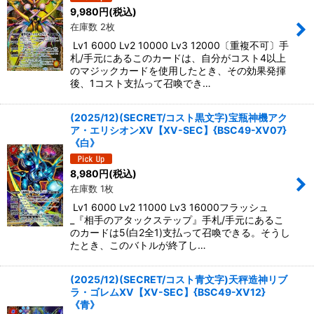
9,980
円
(税込)
在庫数 2枚
Lv1 6000 Lv2 10000 Lv3 12000〔重複不可〕手
札/手元にあるこのカードは、自分がコスト4以上
のマジックカードを使用したとき、その効果発揮
後、1コスト支払って召喚でき…
(2025/12)(SECRET/コスト黒文字)宝瓶神機アク
ア・エリシオンXV【XV-SEC】{BSC49-XV07}
《白》
8,980
円
(税込)
在庫数 1枚
Lv1 6000 Lv2 11000 Lv3 16000フラッシュ
_『相手のアタックステップ』手札/手元にあるこ
のカードは5(白2全1)支払って召喚できる。そうし
たとき、このバトルが終了し…
(2025/12)(SECRET/コスト青文字)天秤造神リブ
ラ・ゴレムXV【XV-SEC】{BSC49-XV12}
《青》