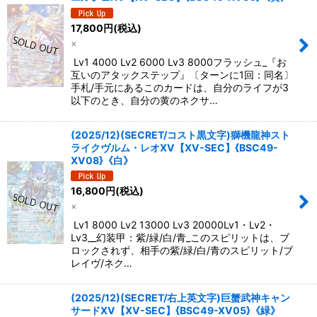
17,800
円
(税込)
×
Lv1 4000 Lv2 6000 Lv3 8000フラッシュ_『お
互いのアタックステップ』〔ターンに1回：同名〕
手札/手元にあるこのカードは、自分のライフが3
以下のとき、自分の黄のネクサ…
(2025/12)(SECRET/コスト黒文字)獅機龍神スト
ライクヴルム・レオXV【XV-SEC】{BSC49-
XV08}《白》
16,800
円
(税込)
×
Lv1 8000 Lv2 13000 Lv3 20000Lv1・Lv2・
Lv3__幻装甲：紫/緑/白/青_このスピリットは、ブ
ロックされず、相手の紫/緑/白/青のスピリット/ブ
レイヴ/ネク…
(2025/12)(SECRET/右上英文字)巨蟹武神キャン
サードXV【XV-SEC】{BSC49-XV05}《緑》