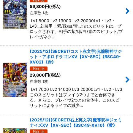
59,800
円
(税込)
絞り込む
在庫数 1枚
Lv1 8000 Lv2 13000 Lv3 20000Lv1・Lv2・
Lv3__幻装甲：紫/緑/白/青_このスピリットは、ブ
ロックされず、相手の紫/緑/白/青のスピリット/ブ
レイヴ/ネク…
(2025/12)(SECRET/コスト赤文字)光龍騎神サジ
ット・アポロドラゴンXV【XV-SEC】{BSC49-
XV02}《赤》
29,800
円
(税込)
在庫数 1枚
Lv1 7000 Lv2 14000 Lv3 20000Lv1・Lv2・Lv3
このスピリットはブレイヴ2つまでと合体でき
る。さらに、ブレイヴ2つとの合体中、このスピ
リットによるライフの減少…
(2025/12)(SECRET/右上英文字)魔導双神ジェミ
ナイズXV【XV-SEC】{BSC49-XV10}《黄》