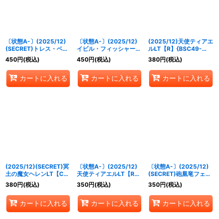
〔状態A-〕(2025/12)
〔状態A-〕(2025/12)
(2025/12)天使ティアエ
(SECRET)トレス・ベル
イビル・フィッシャー
ルLT【R】{BSC49-
ーガLT【R-SEC】
LT【C】{BSC49-057}
041}《黄》
450
円
(税込)
450
円
(税込)
380
円
(税込)
{BSC49-074}《青》
《紫》
カートに入れる
カートに入れる
カートに入れる
(2025/12)(SECRET)冥
〔状態A-〕(2025/12)
〔状態A-〕(2025/12)
土の魔女ヘレンLT【C-
天使ティアエルLT【R】
(SECRET)砲凰竜フェニ
SEC】{BSC49-038}
{BSC49-041}《黄》
ック・キャノンLT【M-
380
円
(税込)
350
円
(税込)
350
円
(税込)
《黄》
SEC】{BSC49-055}
《赤》
カートに入れる
カートに入れる
カートに入れる