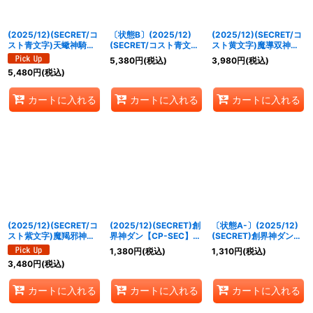
(2025/12)(SECRET/コ
〔状態B〕(2025/12)
(2025/12)(SECRET/コ
スト青文字)天蠍神騎ス
(SECRET/コスト青文字)
スト黄文字)魔導双神ジ
コル・スピアXV【XV-
天秤造神リブラ・ゴレム
ェミナイズXV【XV-
5,380
円
(税込)
3,980
円
(税込)
SEC】{BSC49-XV11}
XV【XV-SEC】
SEC】{BSC49-XV10}
5,480
円
(税込)
《青》
{BSC49-XV12}《青》
《黄》
カートに入れる
カートに入れる
カートに入れる
(2025/12)(SECRET/コ
(2025/12)(SECRET)創
〔状態A-〕(2025/12)
スト紫文字)魔羯邪神シ
界神ダン【CP-SEC】
(SECRET)創界神ダン
ュタイン・ボルグ
{BSC49-CP03}《多》
【CP-SEC】{BSC49-
1,380
円
(税込)
1,310
円
(税込)
XV【XV-SEC】
CP03}《多》
3,480
円
(税込)
{BSC49-XV03}《紫》
カートに入れる
カートに入れる
カートに入れる