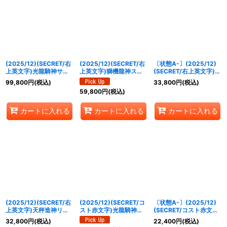
絞り込む
(2025/12)(SECRET/右
(2025/12)(SECRET/右
〔状態A-〕(2025/12)
上英文字)光龍騎神サジ
上英文字)獅機龍神スト
(SECRET/右上英文字)戦
ット・アポロドラゴン
ライクヴルム・レオ
神乙女ヴィエルジェ
99,800
円
(税込)
33,800
円
(税込)
XV【XV-SEC】
XV【XV-SEC】
XV【XV-SEC】
59,800
円
(税込)
{BSC49-XV02}《赤》
{BSC49-XV08}《白》
{BSC49-XV09}《黄》
カートに入れる
カートに入れる
カートに入れる
(2025/12)(SECRET/右
(2025/12)(SECRET/コ
〔状態A-〕(2025/12)
上英文字)天秤造神リブ
スト赤文字)光龍騎神サ
(SECRET/コスト赤文字)
ラ・ゴレムXV【XV-
ジット・アポロドラゴン
光龍騎神サジット・アポ
32,800
円
(税込)
22,400
円
(税込)
SEC】{BSC49-XV12}
XV【XV-SEC】
ロドラゴンXV【XV-