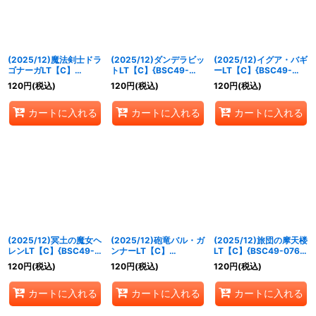
(2025/12)魔法剣士ドラ
(2025/12)ダンデラビッ
(2025/12)イグア・バギ
ゴナーガLT【C】
トLT【C】{BSC49-
ーLT【C】{BSC49-
{BSC49-012}《紫》
020}《緑》
028}《白》
120
円
(税込)
120
円
(税込)
120
円
(税込)
カートに入れる
カートに入れる
カートに入れる
(2025/12)冥土の魔女ヘ
(2025/12)砲竜バル・ガ
(2025/12)旅団の摩天楼
レンLT【C】{BSC49-
ンナーLT【C】
LT【C】{BSC49-076}
038}《黄》
{BSC49-052}《赤》
《紫》
120
円
(税込)
120
円
(税込)
120
円
(税込)
カートに入れる
カートに入れる
カートに入れる