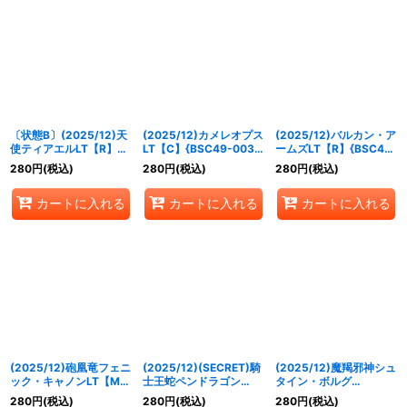
〔状態B〕(2025/12)天
(2025/12)カメレオプス
(2025/12)バルカン・ア
使ティアエルLT【R】
LT【C】{BSC49-003}
ームズLT【R】{BSC49-
{BSC49-041}《黄》
《赤》
073}《青》
280
円
(税込)
280
円
(税込)
280
円
(税込)
カートに入れる
カートに入れる
カートに入れる
(2025/12)砲凰竜フェニ
(2025/12)(SECRET)騎
(2025/12)魔羯邪神シュ
ック・キャノンLT【M】
士王蛇ペンドラゴン
タイン・ボルグ
{BSC49-055}《赤》
LT【M-SEC】{BSC49-
XV【XV】{BSC49-
280
円
(税込)
280
円
(税込)
280
円
(税込)