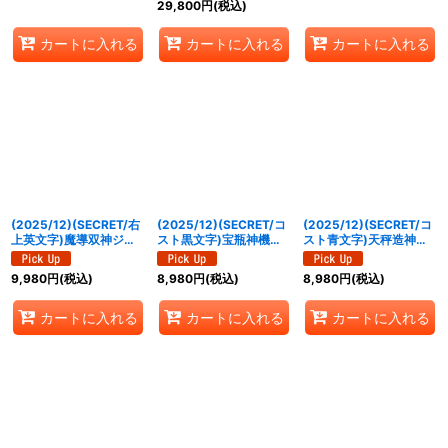
29,800
円
(税込)
《青》
{BSC49-XV02}《赤》
SEC】{BSC49-XV02}
《赤》
カートに入れる
カートに入れる
カートに入れる
(2025/12)(SECRET/右
(2025/12)(SECRET/コ
(2025/12)(SECRET/コ
上英文字)魔導双神ジェ
スト黒文字)宝瓶神機ア
スト青文字)天秤造神リ
ミナイズXV【XV-
クア・エリシオン
ブラ・ゴレムXV【XV-
SEC】{BSC49-XV10}
XV【XV-SEC】
SEC】{BSC49-XV12}
9,980
円
(税込)
8,980
円
(税込)
8,980
円
(税込)
《黄》
{BSC49-XV07}《白》
《青》
カートに入れる
カートに入れる
カートに入れる