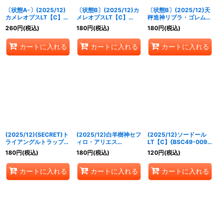
〔状態A-〕(2025/12)
〔状態B〕(2025/12)カ
〔状態B〕(2025/12)天
カメレオプスLT【C】
メレオプスLT【C】
秤造神リブラ・ゴレム
{BSC49-003}《赤》
{BSC49-003}《赤》
XV【XV】{BSC49-
260
円
(税込)
180
円
(税込)
180
円
(税込)
XV12}《青》
カートに入れる
カートに入れる
カートに入れる
(2025/12)(SECRET)ト
(2025/12)白羊樹神セフ
(2025/12)ソードール
ライアングルトラップ
ィロ・アリエス
LT【C】{BSC49-009}
LT【R-SEC】{BSC49-
XV【XV】{BSC49-
《紫》
180
円
(税込)
180
円
(税込)
120
円
(税込)
091}《緑》
XV06}《緑》
カートに入れる
カートに入れる
カートに入れる