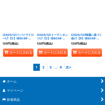
(2025/12)リバイヴドロ
(2025/12)トーテンタン
(2025/12)戦場に息づく
ーLT【C】{BSC49-
ツLT【C】{BSC49-
命LT【R】{BSC49-
087}《赤》
090}《紫》
077}《緑》
120
円
(税込)
120
円
(税込)
120
円
(税込)
カートに入れる
カートに入れる
カートに入れる
1
2
3
...
6
次
»
ホーム
マイページ
新着商品