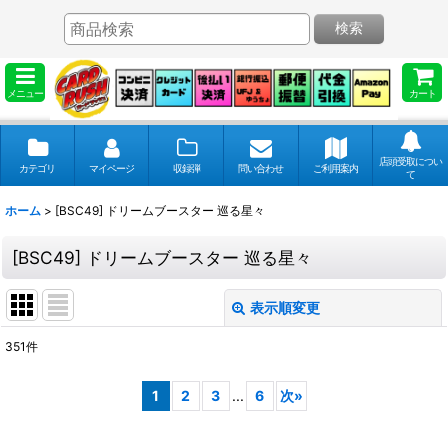
検索
メニュー
カート
店頭受取につい
カテゴリ
マイページ
収録弾
問い合わせ
ご利用案内
て
ホーム
>
[BSC49] ドリームブースター 巡る星々
[BSC49] ドリームブースター 巡る星々
表示順変更
閉じる
351
件
表示数
:
1
2
3
...
6
次
»
並び順
: