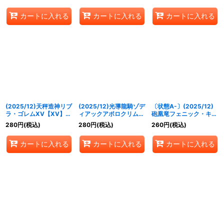
060}《紫》
XV03}《紫》
カートに入れる
カートに入れる
カートに入れる
(2025/12)天秤造神リブ
(2025/12)光導龍騎ゾデ
〔状態A-〕(2025/12)
ラ・ゴレムXV【XV】
ィアックアポロクリムゾ
砲凰竜フェニック・キャ
{BSC49-XV12}《青》
ン【CP】{BSC49-
ノンLT【M】{BSC49-
280
円
(税込)
280
円
(税込)
260
円
(税込)
CP01}《赤》
055}《赤》
カートに入れる
カートに入れる
カートに入れる