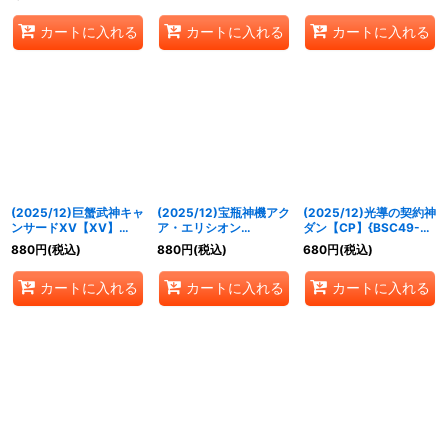
{BSC49-XV02}《赤》
057}《紫》
{BSC49-057}《紫》
カートに入れる
カートに入れる
カートに入れる
(2025/12)巨蟹武神キャ
(2025/12)宝瓶神機アク
(2025/12)光導の契約神
ンサードXV【XV】
ア・エリシオン
ダン【CP】{BSC49-
{BSC49-XV05}《緑》
XV【XV】{BSC49-
CP02}《多》
880
円
(税込)
880
円
(税込)
680
円
(税込)
XV07}《白》
カートに入れる
カートに入れる
カートに入れる