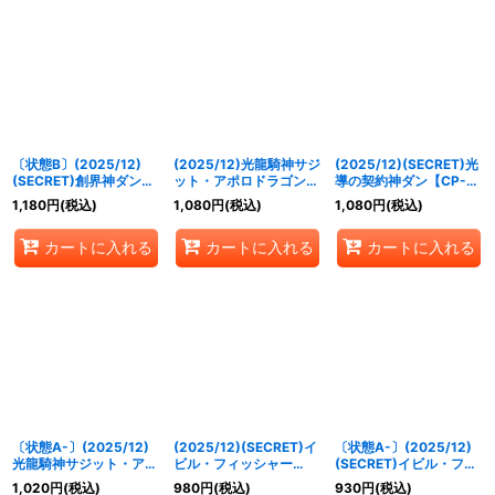
〔状態B〕(2025/12)
(2025/12)光龍騎神サジ
(2025/12)(SECRET)光
(SECRET)創界神ダン
ット・アポロドラゴン
導の契約神ダン【CP-
【CP-SEC】{BSC49-
XV【XV】{BSC49-
SEC】{BSC49-CP02}
1,180
円
(税込)
1,080
円
(税込)
1,080
円
(税込)
CP03}《多》
XV02}《赤》
《多》
カートに入れる
カートに入れる
カートに入れる
〔状態A-〕(2025/12)
(2025/12)(SECRET)イ
〔状態A-〕(2025/12)
光龍騎神サジット・アポ
ビル・フィッシャー
(SECRET)イビル・フィ
ロドラゴンXV【XV】
LT【C-SEC】{BSC49-
ッシャーLT【C-SEC】
1,020
円
(税込)
980
円
(税込)
930
円
(税込)