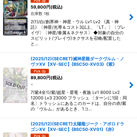
59,800
円
(税込)
在庫数 1枚
絞り込む
2(1)/白/創界神・神星・ウル Lv1 Lv2 《真・神
託》〔神星/光導＆コスト3以上、「LT」〕〔ブレ
イヴ〕〔神星/眷属＆ネクサス〕 ◆対象の自分の
スピリット/ブレイヴ/ネクサスを召喚/配置した
と…
(2025/12)(SECRET)滅神星龍ダークヴルム・ノ
ヴァXV【XV-SEC】{BSC50-XV03}《紫》
89,800
円
(税込)
×
7(紫4全1)/紫/超星・星竜・夜族 Lv1 8000 Lv2
12000 Lv3 23000 フラッシュ 〔ターンに1回：同
名〕トラッシュにあるこのカードは、自分の赤/紫
の「ヴルム」があるとき、1コ…
(2025/12)(SECRET)太陽龍ジーク・アポロドラ
ゴンXV【XV-SEC】{BSC50-XV01}《赤》