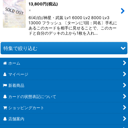
13,800
円
(税込)
×
6(4)/白/神星・武装 Lv1 6000 Lv2 8000 Lv3
13000 フラッシュ 〔ターンに1回：同名〕手札に
あるこのカードを相手に見せることで、このカー
ドと自分のデッキの上から1枚を入れ…
特集で絞り込む
ホーム
[26RBS02] 幻惑の翔風
マイページ
[26RCB01]コラボブースター 仮面ライダー 運命の戦線
新着商品
[26RSD07]コラボスターター 仮面ライダー AGENT OF DREAM
カードの状態表記について
[BS76] エターナルブースター 永皇の輝き
ショッピングカート
[26RBS01] 創世の鼓動
店舗案内
[26RSD01~06] バトスピエントリーデッキ