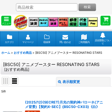
検索
メニュー
カート
店頭受取につい
カテゴリ
マイページ
収録弾
問い合わせ
ご利用案内
て
ホーム
>
おすすめ商品
>
[BSC50] アニメブースター RESONATING STARS
[BSC50] アニメブースター RESONATING STARS
[
おすすめ商品
]
表示順変更
閉じる
5
件
表示数
:
(2025/12)(SECRET)月光の契約神バローネ(アニ
メ背景)【契約X-SEC】{BSC50-CX03}《白》
並び順
: