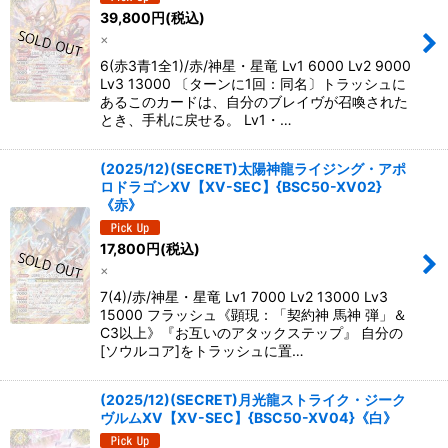
39,800
円
(税込)
×
6(赤3青1全1)/赤/神星・星竜 Lv1 6000 Lv2 9000
Lv3 13000 〔ターンに1回：同名〕トラッシュに
あるこのカードは、自分のブレイヴが召喚された
とき、手札に戻せる。 Lv1・…
(2025/12)(SECRET)太陽神龍ライジング・アポ
ロドラゴンXV【XV-SEC】{BSC50-XV02}
《赤》
17,800
円
(税込)
×
7(4)/赤/神星・星竜 Lv1 7000 Lv2 13000 Lv3
15000 フラッシュ《顕現：「契約神 馬神 弾」＆
C3以上》『お互いのアタックステップ』 自分の
[ソウルコア]をトラッシュに置…
(2025/12)(SECRET)月光龍ストライク・ジーク
ヴルムXV【XV-SEC】{BSC50-XV04}《白》