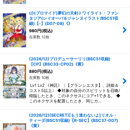
(/)(ブロマイド)夢幻の天剣トワイライト・ファン
タジア(レイオーバ＆ジャンヌイラスト/BSC51収
録)【-】{D07-08}《》
980
円
(税込)
在庫数 12枚
(2026/12)プロデューサーリリ(BSC51収録)
【CP】{BSC33-CP02}《黄》
880
円
(税込)
在庫数 10枚
Lv1 Lv2 《神託》〔【グランシエスタ】、詩姫＆
コスト5以上〕 ◆対象の自分のスピリットを召喚/
煌臨したとき、このネクサスにコア+1できる。 ◆
このネクサスを配置したとき、同じカ…
(2026/12)(SECRET)[もう迷わないよ]リオル・
ティーダ(BSC51収録)【R-SEC】{BSC37-007}
《黄》