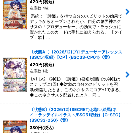
420
円
(税込)
在庫数 4枚
系統：「詩姫」を持つ自分のスピリットの効果で
デッキからオープンされたか、自分の創界神ネク
サスの「プロデューサー」の効果でトラッシュに
置かれたこのカードは手札に加えられる。 【タイ
プ：歌】…
〔状態A-〕(2026/12)プロデューサーアレックス
(BSC51収録)【CP】{BSC33-CP01}《黄》
420
円
(税込)
在庫数 1枚
Lv1 Lv2 《神託》〔詩姫〕(召喚/煌臨での神託は
ステップに1回) ◆対象の自分のスピリットを召
喚/煌臨したとき、このネクサスにコア+1できる。
◆このネクサスを配置したとき、同…
〔状態B〕(2026/12)(SECRET)お願い絵馬(ネ
イ・ランテイルイラスト/BSC51収録)【C-SEC】
{BSC33-050}《黄》
380
円
(税込)