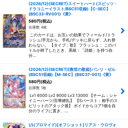
(2026/12)(SECRET)スイートハート(スピッツ・
ドラコニーイラスト/BSC51収録)【C-SEC】
{BSC33-RV001}《黄》
580
円
(税込)
在庫数 4枚
このカードは、お互いの効果でフィールド/トラ
ッシュ/手元から、手札/デッキに戻らず、入れ替
わらない。 【タイプ：歌】 フラッシュ： このバ
トルが終了したとき、系統：「詩姫」を持つ自
分…
(2026/12)(SECRET)[救世の歌姫]バンリ・ゼル
(BSC51収録)【M-SEC】{BSC37-001}《黄》
580
円
(税込)
在庫数 1枚
Lv1 6000 Lv2 9000 Lv3 13000 【チーム：シャ
イニーハーツ/百華繚乱】 【Sバースト：相手のス
ピリットのアタック後】 ボイドからコア1個を自
分のライフに置き、…
(/)(ブロマイド)[オフショット]リアス・ウロヴォ