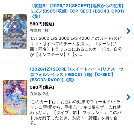
〔状態B〕(2026/12)(SECRET)[地獄からの使者]
ミズノ(BSC51収録)【CP-SEC】{BSC43-CP01}
《黄》
580
円
(税込)
在庫数 1枚
Lv1 2000 Lv2 3000 Lv3 4000 このカード/スピ
リットはすべてのチームを持つ。 〔ターンに1
回：同名〕トラッシュにあるこのカードは、自分
が【オンステージ】/ 【シ…
(2026/12)(SECRET)スイートハート(リアス・ウ
ロヴォルンイラスト/BSC51収録)【C-SEC】
{BSC33-RV001}《黄》
580
円
(税込)
在庫数 2枚
このカードは、お互いの効果でフィールド/トラ
ッシュ/手元から、手札/デッキに戻らず、入れ替
わらない。 【タイプ：歌】 フラッシュ： このバ
トルが終了したとき、系統：「詩姫」を持つ自
分…