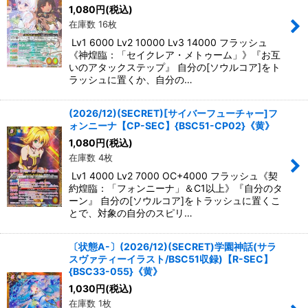
1,080
円
(税込)
在庫数 16枚
Lv1 6000 Lv2 10000 Lv3 14000 フラッシュ
《神煌臨：「セイクレア・メトゥーム」》『お互
いのアタックステップ』 自分の[ソウルコア]をト
ラッシュに置くか、自分の…
(2026/12)(SECRET)[サイバーフューチャー]フ
ォンニーナ【CP-SEC】{BSC51-CP02}《黄》
1,080
円
(税込)
在庫数 4枚
Lv1 4000 Lv2 7000 OC+4000 フラッシュ《契
約煌臨：「フォンニーナ」＆C1以上》『自分のタ
ーン』 自分の[ソウルコア]をトラッシュに置くこ
とで、対象の自分のスピリ…
〔状態A-〕(2026/12)(SECRET)学園神話(サラ
スヴァティーイラスト/BSC51収録)【R-SEC】
{BSC33-055}《黄》
1,030
円
(税込)
在庫数 1枚