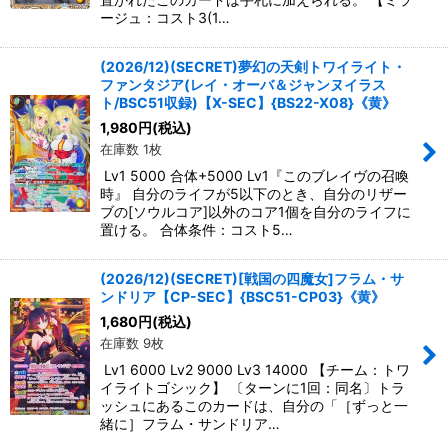
ージュ：コスト3(1…
(2026/12)(SECRET)夢幻の天剣トワイライト・
ファンタジア(レイ・オーバ＆ジャンヌイラス
ト/BSC51収録)【X-SEC】{BS22-X08}《黄》
1,980
円
(税込)
在庫数 1枚
Lv1 5000 合体+5000 Lv1『このブレイヴの召喚
時』 自分のライフが5以下のとき、自分のリザー
ブの[ソウルコア]以外のコア1個を自分のライフに
置ける。 合体条件：コスト5…
(2026/12)(SECRET)[戦国の四魔女]フラム・サ
ンドリア【CP-SEC】{BSC51-CP03}《黄》
1,680
円
(税込)
在庫数 9枚
Lv1 6000 Lv2 9000 Lv3 14000 【チーム：トワ
イライトゴシック】 〔ターンに1回：同名〕トラ
ッシュにあるこのカードは、自分の「［ずっと一
緒に］フラム・サンドリア…