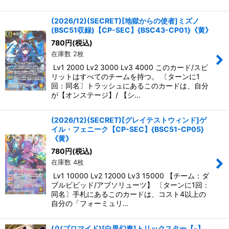
(2026/12)(SECRET)[地獄からの使者]ミズノ
(BSC51収録)【CP-SEC】{BSC43-CP01}《黄》
780
円
(税込)
在庫数 2枚
Lv1 2000 Lv2 3000 Lv3 4000 このカード/スピ
リットはすべてのチームを持つ。 〔ターンに1
回：同名〕トラッシュにあるこのカードは、自分
が【オンステージ】/ 【シ…
(2026/12)(SECRET)[グレイテストウィンド]ゲ
イル・フェニーク【CP-SEC】{BSC51-CP05}
《黄》
780
円
(税込)
在庫数 4枚
Lv1 10000 Lv2 12000 Lv3 15000 【チーム：ダ
ブルビビッド/アブソリューツ】 〔ターンに1回：
同名〕手札にあるこのカードは、コスト4以上の
自分の「フォーミュリ…
(/)(ブロマイド)[白黒幻奏]トリックスター【-】