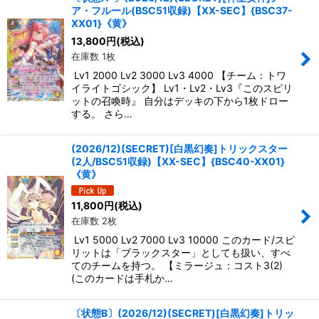
ア・フルール(BSC51収録)【XX-SEC】{BSC37-
絞り込む
XX01}《黄》
13,800
円
(税込)
在庫数 1枚
Lv1 2000 Lv2 3000 Lv3 4000 【チーム：トワ
イライトゴシック】 Lv1・Lv2・Lv3『このスピリ
ットの召喚時』 自分はデッキの下から1枚ドロー
する。 さら…
(2026/12)(SECRET)[白黒幻奏]トリックスター
(2人/BSC51収録)【XX-SEC】{BSC40-XX01}
《黄》
11,800
円
(税込)
在庫数 2枚
Lv1 5000 Lv2 7000 Lv3 10000 このカード/スピ
リットは「ブラックスター」としても扱い、すべ
てのチームを持つ。 【ミラージュ：コスト3(2)
(このカードは手札か…
〔状態B〕(2026/12)(SECRET)[白黒幻奏]トリッ