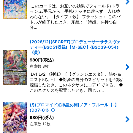
このカードは、お互いの効果でフィールド/トラ
ッシュ/手元から、手札/デッキに戻らず、入れ替
わらない。 【タイプ：歌】 フラッシュ： このバ
トルが終了したとき、系統：「詩姫」を持つ自
分…
(2026/12)(SECRET)プロデューサーサラスヴァ
ティー(BSC51収録)【M-SEC】{BSC39-054}
《黄》
980
円
(税込)
在庫数 8枚
Lv1 Lv2 《神託》〔【グランシエスタ】、詩姫＆
コスト5以上〕 ◆対象の自分のスピリットを召喚/
煌臨したとき、このネクサスにコア+1できる。 ◆
このネクサスを配置したとき、同じカ…
(/)(ブロマイド)[神星女神]ノア・フルール【-】
{D07-01}《》
980
円
(税込)
在庫数 12枚