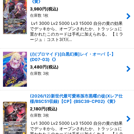
《黄》
3,980
円
(税込)
在庫数 1枚
Lv1 3000 Lv2 5000 Lv3 15000 自分の黄の効果
でデッキから、オープンされたか、トラッシュに
置かれたこのカードは手札に加えられる。 【ミラ
ージュ：コスト3(1)(…
(/)(ブロマイド)[白黒幻奏]レイ・オーバ【-】
{D07-03}《》
3,480
円
(税込)
在庫数 3枚
(2026/12)新世代最可愛将孫市黒曜の徒(Xレア仕
様/BSC51収録)【CP】{BSC39-CP02}《黄》
2,180
円
(税込)
在庫数 3枚
Lv1 3000 Lv2 5000 Lv3 15000 自分の黄の効果
でデッキから、オープンされたか、トラッシュに
置かれたこのカードは手札に加えられる。 【ミラ