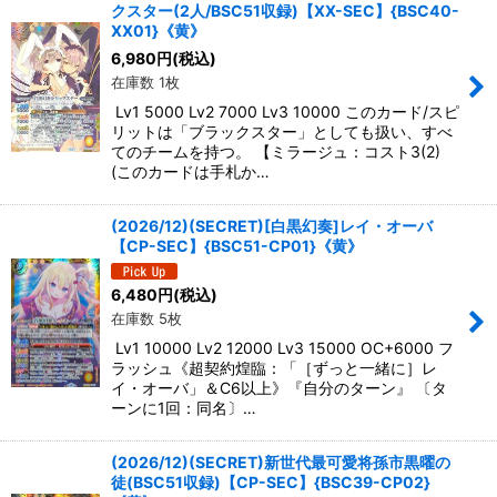
クスター(2人/BSC51収録)【XX-SEC】{BSC40-
XX01}《黄》
6,980
円
(税込)
在庫数 1枚
Lv1 5000 Lv2 7000 Lv3 10000 このカード/スピ
リットは「ブラックスター」としても扱い、すべ
てのチームを持つ。 【ミラージュ：コスト3(2)
(このカードは手札か…
(2026/12)(SECRET)[白黒幻奏]レイ・オーバ
【CP-SEC】{BSC51-CP01}《黄》
6,480
円
(税込)
在庫数 5枚
Lv1 10000 Lv2 12000 Lv3 15000 OC+6000 フ
ラッシュ《超契約煌臨：「［ずっと一緒に］レ
イ・オーバ」＆C6以上》『自分のターン』 〔タ
ーンに1回：同名〕…
(2026/12)(SECRET)新世代最可愛将孫市黒曜の
徒(BSC51収録)【CP-SEC】{BSC39-CP02}