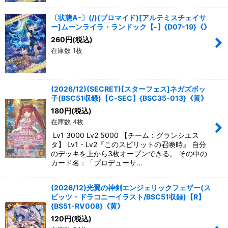
〔状態A-〕(/)(ブロマイド)[アルテミスチェイサ
ー]ムーンライラ・ランドック【-】{D07-19}《》
260
円
(税込)
在庫数 1枚
(2026/12)(SECRET)[スターフェス]ネガズボッ
子(BSC51収録)【C-SEC】{BSC35-013}《黄》
180
円
(税込)
在庫数 4枚
Lv1 3000 Lv2 5000 【チーム：グランシエス
タ】 Lv1・Lv2『このスピリットの召喚時』 自分
のデッキを上から3枚オープンできる。 その中の
カード名：「プロデューサ…
(2026/12)光翼の神剣エンジェリックフェザー(ス
ピッツ・ドラコニーイラスト/BSC51収録)【R】
{BS51-RV008}《黄》
120
円
(税込)