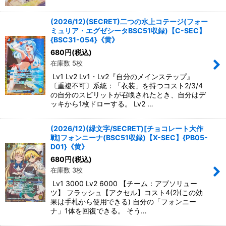
(2026/12)(SECRET)二つの水上コテージ(フォー
ミュリア・エグゼシータBSC51収録)【C-SEC】
{BSC31-054}《黄》
680
円
(税込)
在庫数 5枚
Lv1 Lv2 Lv1・Lv2『自分のメインステップ』
〔重複不可〕系統：「衣装」を持つコスト2/3/4
の自分のスピリットが召喚されたとき、自分はデ
ッキから1枚ドローする。 Lv2 …
(2026/12)(緑文字/SECRET)[チョコレート大作
戦]フォンニーナ(BSC51収録)【X-SEC】{PB05-
D01}《黄》
680
円
(税込)
在庫数 3枚
Lv1 3000 Lv2 6000 【チーム：アブソリュー
ツ】 フラッシュ【アクセル】コスト4(2)(この効
果は手札から使用できる) 自分の「フォンニー
ナ」1体を回復できる。 そう…