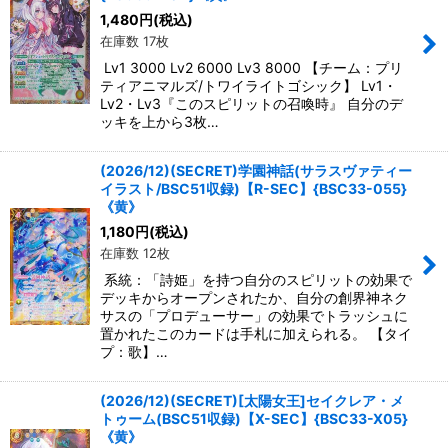
1,480
円
(税込)
在庫数 17枚
Lv1 3000 Lv2 6000 Lv3 8000 【チーム：プリ
ティアニマルズ/トワイライトゴシック】 Lv1・
Lv2・Lv3『このスピリットの召喚時』 自分のデ
ッキを上から3枚…
(2026/12)(SECRET)学園神話(サラスヴァティー
イラスト/BSC51収録)【R-SEC】{BSC33-055}
《黄》
1,180
円
(税込)
在庫数 12枚
系統：「詩姫」を持つ自分のスピリットの効果で
デッキからオープンされたか、自分の創界神ネク
サスの「プロデューサー」の効果でトラッシュに
置かれたこのカードは手札に加えられる。 【タイ
プ：歌】…
(2026/12)(SECRET)[太陽女王]セイクレア・メ
トゥーム(BSC51収録)【X-SEC】{BSC33-X05}
《黄》