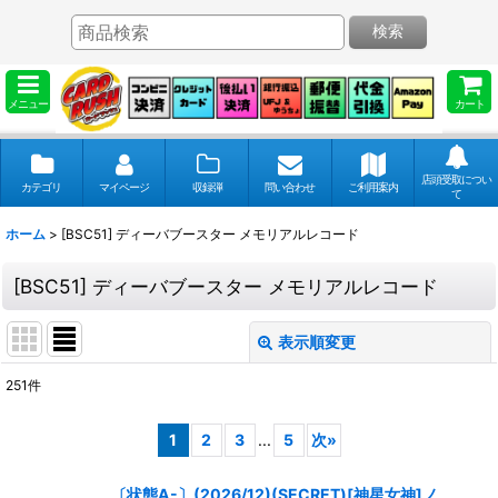
検索
メニュー
カート
店頭受取につい
カテゴリ
マイページ
収録弾
問い合わせ
ご利用案内
て
ホーム
>
[BSC51] ディーバブースター メモリアルレコード
[BSC51] ディーバブースター メモリアルレコード
表示順変更
閉じる
251
件
表示数
:
1
2
3
...
5
次
»
並び順
:
〔状態A-〕(2026/12)(SECRET)[神星女神]ノ