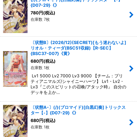
{D07-29}《》
780
円
(税込)
在庫数 7枚
〔状態B〕(2026/12)(SECRET)[もう迷わないよ]
リオル・ティーダ(BSC51収録)【R-SEC】
{BSC37-007}《黄》
680
円
(税込)
在庫数 1枚
Lv1 5000 Lv2 7000 Lv3 9000 【チーム：プリ
ティアニマルズ/シャイニーハーツ】 Lv1・Lv2・
Lv3『このスピリットの召喚/アタック時』 自分の
デッキを上か…
〔状態A-〕(/)(ブロマイド)[白黒幻奏]トリックス
ター【-】{D07-29}《》
680
円
(税込)
在庫数 1枚