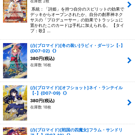
在庫数 2枚
系統：「詩姫」を持つ自分のスピリットの効果で
デッキからオープンされたか、自分の創界神ネク
サスの「プロデューサー」の効果でトラッシュに
置かれたこのカードは手札に加えられる。 【タイ
プ：歌】…
(/)(ブロマイド)[冬の装い]ラビィ・ダーリン【-】
{D07-02}《》
380
円
(税込)
在庫数 16枚
(/)(ブロマイド)[オフショット]ネイ・ランテイル
【-】{D07-09}《》
380
円
(税込)
在庫数 18枚
(/)(ブロマイド)[戦国の四魔女]フラム・サンドリ