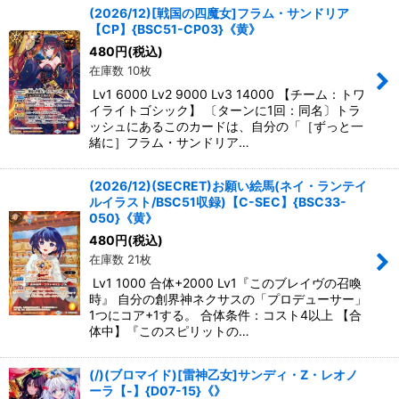
(2026/12)[戦国の四魔女]フラム・サンドリア
【CP】{BSC51-CP03}《黄》
480
円
(税込)
在庫数 10枚
Lv1 6000 Lv2 9000 Lv3 14000 【チーム：トワ
イライトゴシック】 〔ターンに1回：同名〕トラ
ッシュにあるこのカードは、自分の「［ずっと一
緒に］フラム・サンドリア…
(2026/12)(SECRET)お願い絵馬(ネイ・ランテイ
ルイラスト/BSC51収録)【C-SEC】{BSC33-
050}《黄》
480
円
(税込)
在庫数 21枚
Lv1 1000 合体+2000 Lv1『このブレイヴの召喚
時』 自分の創界神ネクサスの「プロデューサー」
1つにコア+1する。 合体条件：コスト4以上 【合
体中】『このスピリットの…
(/)(ブロマイド)[雷神乙女]サンディ・Z・レオノ
ーラ【-】{D07-15}《》