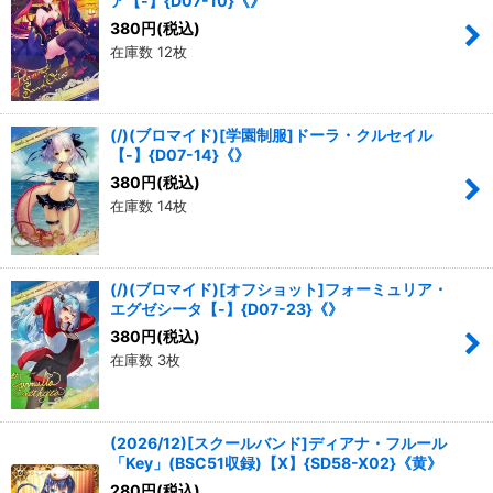
ア【-】{D07-10}《》
380
円
(税込)
在庫数 12枚
(/)(ブロマイド)[学園制服]ドーラ・クルセイル
【-】{D07-14}《》
380
円
(税込)
在庫数 14枚
(/)(ブロマイド)[オフショット]フォーミュリア・
エグゼシータ【-】{D07-23}《》
380
円
(税込)
在庫数 3枚
(2026/12)[スクールバンド]ディアナ・フルール
「Key」(BSC51収録)【X】{SD58-X02}《黄》
280
円
(税込)