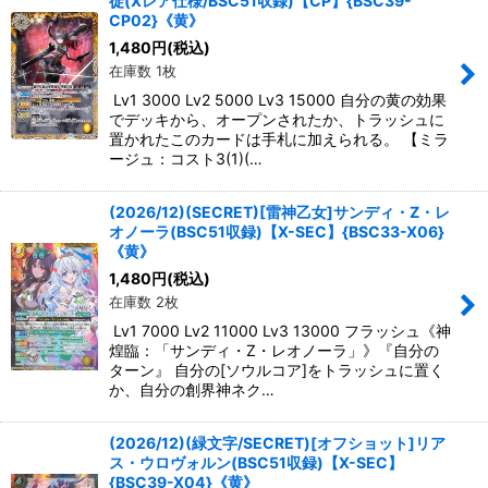
徒(Xレア仕様/BSC51収録)【CP】{BSC39-
CP02}《黄》
1,480
円
(税込)
在庫数 1枚
Lv1 3000 Lv2 5000 Lv3 15000 自分の黄の効果
でデッキから、オープンされたか、トラッシュに
置かれたこのカードは手札に加えられる。 【ミラ
ージュ：コスト3(1)(…
(2026/12)(SECRET)[雷神乙女]サンディ・Z・レ
オノーラ(BSC51収録)【X-SEC】{BSC33-X06}
《黄》
1,480
円
(税込)
在庫数 2枚
Lv1 7000 Lv2 11000 Lv3 13000 フラッシュ《神
煌臨：「サンディ・Z・レオノーラ」》『自分の
ターン』 自分の[ソウルコア]をトラッシュに置く
か、自分の創界神ネク…
(2026/12)(緑文字/SECRET)[オフショット]リア
ス・ウロヴォルン(BSC51収録)【X-SEC】
{BSC39-X04}《黄》