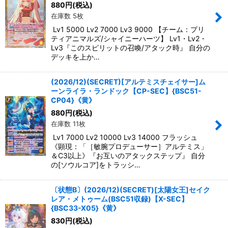
880
円
(税込)
在庫数 5枚
Lv1 5000 Lv2 7000 Lv3 9000 【チーム：プリ
ティアニマルズ/シャイニーハーツ】 Lv1・Lv2・
Lv3『このスピリットの召喚/アタック時』 自分の
デッキを上か…
(2026/12)(SECRET)[アルテミスチェイサー]ム
ーンライラ・ランドック【CP-SEC】{BSC51-
CP04}《黄》
880
円
(税込)
在庫数 11枚
Lv1 7000 Lv2 10000 Lv3 14000 フラッシュ
《顕現：「［敏腕プロデューサー］アルテミス」
＆C3以上》『お互いのアタックステップ』 自分
の[ソウルコア]をトラッシ…
〔状態B〕(2026/12)(SECRET)[太陽女王]セイク
レア・メトゥーム(BSC51収録)【X-SEC】
{BSC33-X05}《黄》
830
円
(税込)