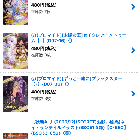
480
円
(税込)
在庫数 7枚
(/)(ブロマイド)[太陽女王]セイクレア・メトゥー
ム【-】{D07-16}《》
480
円
(税込)
在庫数 8枚
(/)(ブロマイド)[ずっと一緒に]ブラックスター
【-】{D07-30}《》
480
円
(税込)
在庫数 3枚
〔状態A-〕(2026/12)(SECRET)お願い絵馬(ネ
イ・ランテイルイラスト/BSC51収録)【C-SEC】
{BSC33-050}《黄》