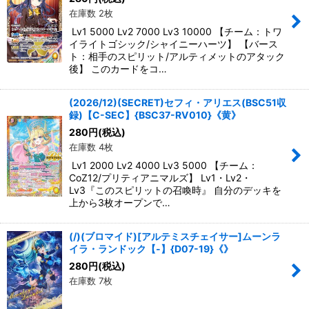
在庫数 2枚
Lv1 5000 Lv2 7000 Lv3 10000 【チーム：トワ
イライトゴシック/シャイニーハーツ】 【バース
ト：相手のスピリット/アルティメットのアタック
後】 このカードをコ…
(2026/12)(SECRET)セフィ・アリエス(BSC51収
録)【C-SEC】{BSC37-RV010}《黄》
280
円
(税込)
在庫数 4枚
Lv1 2000 Lv2 4000 Lv3 5000 【チーム：
CoZ12/プリティアニマルズ】 Lv1・Lv2・
Lv3『このスピリットの召喚時』 自分のデッキを
上から3枚オープンで…
(/)(ブロマイド)[アルテミスチェイサー]ムーンラ
イラ・ランドック【-】{D07-19}《》
280
円
(税込)
在庫数 7枚