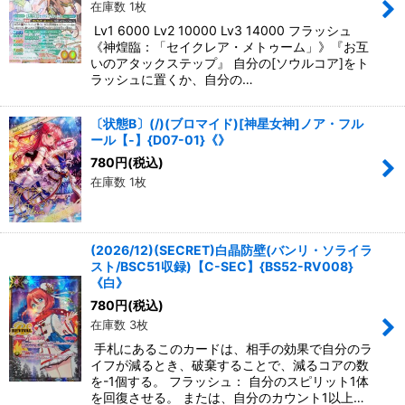
在庫数 1枚
Lv1 6000 Lv2 10000 Lv3 14000 フラッシュ
《神煌臨：「セイクレア・メトゥーム」》『お互
いのアタックステップ』 自分の[ソウルコア]をト
ラッシュに置くか、自分の…
〔状態B〕(/)(ブロマイド)[神星女神]ノア・フル
ール【-】{D07-01}《》
780
円
(税込)
在庫数 1枚
(2026/12)(SECRET)白晶防壁(バンリ・ソライラ
スト/BSC51収録)【C-SEC】{BS52-RV008}
《白》
780
円
(税込)
在庫数 3枚
手札にあるこのカードは、相手の効果で自分のラ
イフが減るとき、破棄することで、減るコアの数
を-1個する。 フラッシュ： 自分のスピリット1体
を回復させる。 または、自分のカウント1以上…