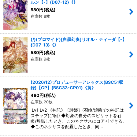
ルン【-】{D07-12}《》
580
円
(税込)
在庫数 8枚
(/)(ブロマイド)[白黒幻奏]リオル・ティーダ【-】
{D07-13}《》
580
円
(税込)
在庫数 9枚
(2026/12)プロデューサーアレックス(BSC51収
録)【CP】{BSC33-CP01}《黄》
480
円
(税込)
在庫数 20枚
Lv1 Lv2 《神託》〔詩姫〕(召喚/煌臨での神託は
ステップに1回) ◆対象の自分のスピリットを召
喚/煌臨したとき、このネクサスにコア+1できる。
◆このネクサスを配置したとき、同…