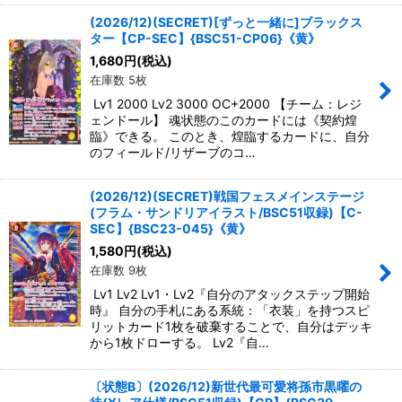
(2026/12)(SECRET)[ずっと一緒に]ブラックス
ター【CP-SEC】{BSC51-CP06}《黄》
1,680
円
(税込)
在庫数 5枚
Lv1 2000 Lv2 3000 OC+2000 【チーム：レジ
ェンドール】 魂状態のこのカードには《契約煌
臨》できる。 このとき、煌臨するカードに、自分
のフィールド/リザーブのコ…
(2026/12)(SECRET)戦国フェスメインステージ
(フラム・サンドリアイラスト/BSC51収録)【C-
SEC】{BSC23-045}《黄》
1,580
円
(税込)
在庫数 9枚
Lv1 Lv2 Lv1・Lv2『自分のアタックステップ開始
時』 自分の手札にある系統：「衣装」を持つスピ
リットカード1枚を破棄することで、自分はデッキ
から1枚ドローする。 Lv2『自…
〔状態B〕(2026/12)新世代最可愛将孫市黒曜の