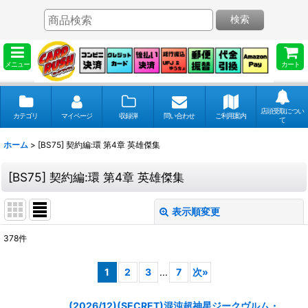
検索
メニュー
カート
店頭受取につい
カテゴリ
マイページ
収録弾
問い合わせ
ご利用案内
て
ホーム
>
[BS75] 契約編:環 第4章 英雄傑集
[BS75] 契約編:環 第4章 英雄傑集
表示順変更
閉じる
378
件
表示数
:
1
2
3
...
7
次
»
並び順
:
(2026/12)(SECRET)混沌超神星ジークヴルム・