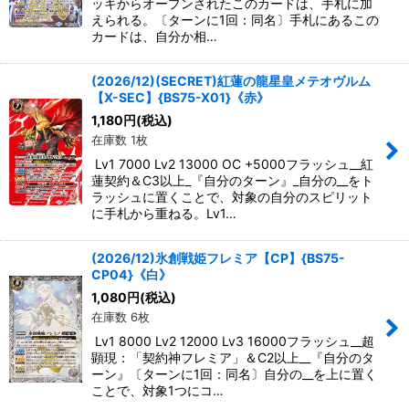
ッキからオープンされたこのカードは、手札に加
えられる。〔ターンに1回：同名〕手札にあるこの
カードは、自分か相…
(2026/12)(SECRET)紅蓮の龍星皇メテオヴルム
【X-SEC】{BS75-X01}《赤》
1,180
円
(税込)
在庫数 1枚
Lv1 7000 Lv2 13000 OC +5000フラッシュ__紅
蓮契約＆C3以上_『自分のターン』_自分の__をト
ラッシュに置くことで、対象の自分のスピリット
に手札から重ねる。Lv1…
(2026/12)氷創戦姫フレミア【CP】{BS75-
CP04}《白》
1,080
円
(税込)
在庫数 6枚
Lv1 8000 Lv2 12000 Lv3 16000フラッシュ__超
顕現：「契約神フレミア」＆C2以上__『自分のタ
ーン』〔ターンに1回：同名〕自分の__を上に置く
ことで、対象1つにコ…