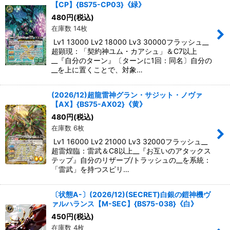
【CP】{BS75-CP03}《緑》
480
円
(税込)
在庫数 14枚
Lv1 13000 Lv2 18000 Lv3 30000フラッシュ__
超顕現：「契約神ユム・カアシュ」＆C7以上
__『自分のターン』〔ターンに1回：同名〕自分の
__を上に置くことで、対象…
(2026/12)超龍雷神グラン・サジット・ノヴァ
【AX】{BS75-AX02}《黄》
480
円
(税込)
在庫数 6枚
Lv1 16000 Lv2 21000 Lv3 32000フラッシュ__
超雷煌臨：雷武＆C8以上__『お互いのアタックス
テップ』自分のリザーブ/トラッシュの__を系統：
「雷武」を持つスピリ…
〔状態A-〕(2026/12)(SECRET)白銀の鎧神機ヴ
ァルハランス【M-SEC】{BS75-038}《白》
450
円
(税込)
在庫数 4枚