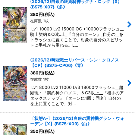
(2026/12)白銀の終焉騎神ラグナ・ロック【X】
{BS75-X07}《多》
380
円
(税込)
在庫数 1枚
Lv1 10000 Lv2 15000 OC +10000フラッシュ__
騎士契約＆C6以上_『自分のターン』_自分の__を
トラッシュに置くことで、対象の自分のスピリッ
トに手札から重ねる。L…
(2026/12)時冠戦士リバース・シン・クロノス
【CP】{BS75-CP06}《青》
380
円
(税込)
在庫数 1枚
Lv1 8000 Lv2 11000 Lv3 18000フラッシュ__超
顕現：「契約神クロノス」＆C3以上__『相手のア
タックステップ』〔ターンに1回：同名〕自分の__
を上に置くことで、対…
〔状態A-〕(2026/12)白銀の翼神機グラン・ウォ
ーデン【X】{BS75-X09}《白》
350
円
(税込)