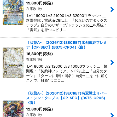
19,800
円
(税込)
在庫数 1枚
Lv1 16000 Lv2 21000 Lv3 32000フラッシュ__
超雷煌臨：雷武＆C8以上__『お互いのアタックス
テップ』自分のリザーブ/トラッシュの__を系統：
「雷武」を持つスピリ…
〔状態A-〕(2026/12)(SECRET)氷創戦姫フレミ
ア【CP-SEC】{BS75-CP04}《白》
16,800
円
(税込)
在庫数 1枚
Lv1 8000 Lv2 12000 Lv3 16000フラッシュ__超
顕現：「契約神フレミア」＆C2以上__『自分のタ
ーン』〔ターンに1回：同名〕自分の__を上に置く
ことで、対象1つにコ…
〔状態A-〕(2026/12)(SECRET)時冠戦士リバー
ス・シン・クロノス【CP-SEC】{BS75-CP06}
《青》
12,800
円
(税込)
在庫数 1枚