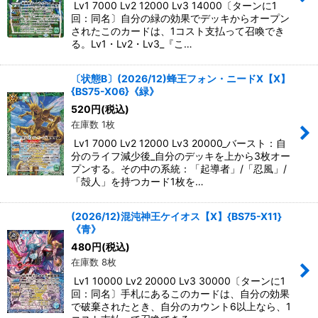
Lv1 7000 Lv2 12000 Lv3 14000〔ターンに1
回：同名〕自分の緑の効果でデッキからオープン
されたこのカードは、1コスト支払って召喚でき
る。Lv1・Lv2・Lv3_『こ…
〔状態B〕(2026/12)蜂王フォン・ニードX【X】
{BS75-X06}《緑》
520
円
(税込)
在庫数 1枚
Lv1 7000 Lv2 12000 Lv3 20000_バースト：自
分のライフ減少後_自分のデッキを上から3枚オー
プンする。その中の系統：「起導者」/「忍風」/
「殻人」を持つカード1枚を…
(2026/12)混沌神王ケイオス【X】{BS75-X11}
《青》
480
円
(税込)
在庫数 8枚
Lv1 10000 Lv2 20000 Lv3 30000〔ターンに1
回：同名〕手札にあるこのカードは、自分の効果
で破棄されたとき、自分のカウント6以上なら、1