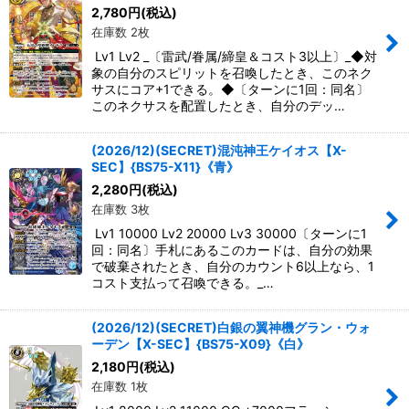
2,780
円
(税込)
在庫数 2枚
Lv1 Lv2 _〔雷武/眷属/締皇＆コスト3以上〕_◆対
象の自分のスピリットを召喚したとき、このネク
サスにコア+1できる。◆〔ターンに1回：同名〕
このネクサスを配置したとき、自分のデッ…
(2026/12)(SECRET)混沌神王ケイオス【X-
SEC】{BS75-X11}《青》
2,280
円
(税込)
在庫数 3枚
Lv1 10000 Lv2 20000 Lv3 30000〔ターンに1
回：同名〕手札にあるこのカードは、自分の効果
で破棄されたとき、自分のカウント6以上なら、1
コスト支払って召喚できる。_…
(2026/12)(SECRET)白銀の翼神機グラン・ウォ
ーデン【X-SEC】{BS75-X09}《白》
2,180
円
(税込)
在庫数 1枚