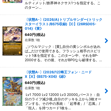
ルティメット/創界神ネクサス1つを指定する。こ
のターン…
〔状態A-〕(2026/A)トリプルサンダー(トリック
スターイラスト/BS75収録)【C】{26RSD05-
014}《黄》
640
円
(税込)
在庫数 1枚
_ソウルマジック：[黄]_自分の黄シンボルがあれ
ば__だけで使用できる。フラッシュ相手のスピリ
ット1体を指定する。このターン中、それをBP-
2000する。その後、それがBP0なら破壊する。…
〔状態A-〕(2026/12)蜂王フォン・ニード
X【X】{BS75-X06}《緑》
640
円
(税込)
在庫数 1枚
Lv1 7000 Lv2 12000 Lv3 20000_バースト：自
分のライフ減少後_自分のデッキを上から3枚オー
プンする。その中の系統：「起導者」/「忍風」/
「殻人」を持つカード1枚を…