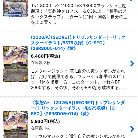
Lv1 8000 Lv2 11000 Lv3 18000フラッシュ__超
顕現：「契約神クロノス」＆C3以上__『相手のア
タックステップ』〔ターンに1回：同名〕自分の__
を上に置く…
(2026/A)(SECRET)トリプルサンダー(トリック
スターイラスト/BS75収録)【C-SEC】
{26RSD05-014}《黄》
6,480
円
(税込)
在庫数 3枚
_ソウルマジック：[黄]_自分の黄シンボルがあれ
ば__だけで使用できる。フラッシュ相手のスピリ
ット1体を指定する。このターン中、それをBP-
2000する。その後、それがBP0なら破壊する。…
〔状態A-〕(2026/A)(SECRET)トリプルサンダ
ー(トリックスターイラスト/BS75収録)【C-
SEC】{26RSD05-014}《黄》
5,930
円
(税込)
在庫数 1枚
_ソウルマジック：[黄]_自分の黄シンボルがあれ