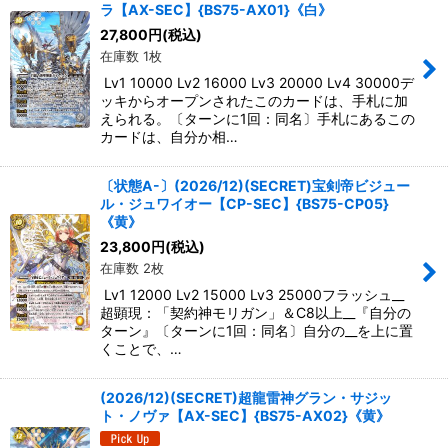
ラ【AX-SEC】{BS75-AX01}《白》
27,800
円
(税込)
在庫数 1枚
Lv1 10000 Lv2 16000 Lv3 20000 Lv4 30000デ
ッキからオープンされたこのカードは、手札に加
えられる。〔ターンに1回：同名〕手札にあるこの
カードは、自分か相…
〔状態A-〕(2026/12)(SECRET)宝剣帝ビジュー
ル・ジュワイオー【CP-SEC】{BS75-CP05}
《黄》
23,800
円
(税込)
在庫数 2枚
Lv1 12000 Lv2 15000 Lv3 25000フラッシュ__
超顕現：「契約神モリガン」＆C8以上__『自分の
ターン』〔ターンに1回：同名〕自分の__を上に置
くことで、…
(2026/12)(SECRET)超龍雷神グラン・サジッ
ト・ノヴァ【AX-SEC】{BS75-AX02}《黄》