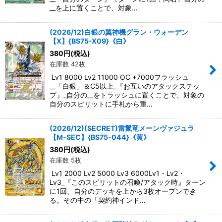
__を上に置くことで、対象…
(2026/12)白銀の翼神機グラン・ウォーデン
【X】{BS75-X09}《白》
380
円
(税込)
在庫数 42枚
Lv1 8000 Lv2 11000 OC +7000フラッシュ
__「白銀」＆C5以上_『お互いのアタックステッ
プ』_自分の__をトラッシュに置くことで、対象の
自分のスピリットに手札から重…
(2026/12)(SECRET)雷鬣竜メーンヴァジュラ
【M-SEC】{BS75-044}《黄》
380
円
(税込)
在庫数 5枚
Lv1 2000 Lv2 5000 Lv3 6000Lv1・Lv2・
Lv3_『このスピリットの召喚/アタック時』ターン
に1回、自分のデッキを上から3枚オープンでき
る。その中の「契約神インド…