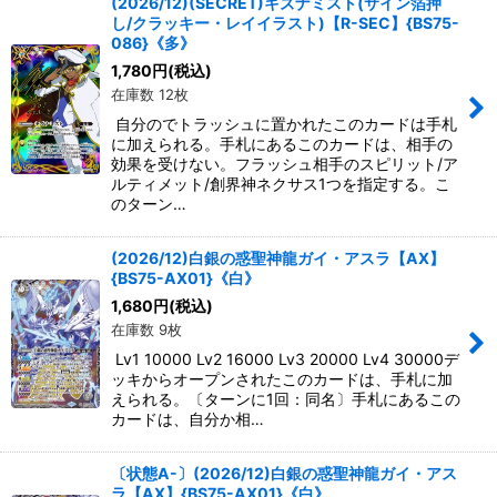
(2026/12)(SECRET)キズナミスト(サイン箔押
し/クラッキー・レイイラスト)【R-SEC】{BS75-
086}《多》
1,780
円
(税込)
在庫数 12枚
自分のでトラッシュに置かれたこのカードは手札
に加えられる。手札にあるこのカードは、相手の
効果を受けない。フラッシュ相手のスピリット/ア
ルティメット/創界神ネクサス1つを指定する。こ
のターン…
(2026/12)白銀の惑聖神龍ガイ・アスラ【AX】
{BS75-AX01}《白》
1,680
円
(税込)
在庫数 9枚
Lv1 10000 Lv2 16000 Lv3 20000 Lv4 30000デ
ッキからオープンされたこのカードは、手札に加
えられる。〔ターンに1回：同名〕手札にあるこの
カードは、自分か相…
〔状態A-〕(2026/12)白銀の惑聖神龍ガイ・アス
ラ【AX】{BS75-AX01}《白》