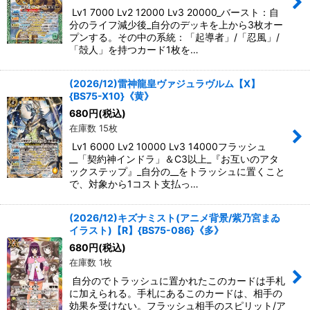
Lv1 7000 Lv2 12000 Lv3 20000_バースト：自
分のライフ減少後_自分のデッキを上から3枚オー
プンする。その中の系統：「起導者」/「忍風」/
「殻人」を持つカード1枚を…
(2026/12)雷神龍皇ヴァジュラヴルム【X】
{BS75-X10}《黄》
680
円
(税込)
在庫数 15枚
Lv1 6000 Lv2 10000 Lv3 14000フラッシュ
__「契約神インドラ」＆C3以上_『お互いのアタ
ックステップ』_自分の__をトラッシュに置くこと
で、対象から1コスト支払っ…
(2026/12)キズナミスト(アニメ背景/紫乃宮まゐ
イラスト)【R】{BS75-086}《多》
680
円
(税込)
在庫数 1枚
自分のでトラッシュに置かれたこのカードは手札
に加えられる。手札にあるこのカードは、相手の
効果を受けない。フラッシュ相手のスピリット/ア