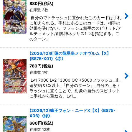
880
円
(税込)
在庫数 3枚
自分のでトラッシュに置かれたこのカードは手札
に加えられる。手札にあるこのカードは、相手の
効果を受けない。フラッシュ相手のスピリット/ア
ルティメット/創界神ネクサス1つを指定する。こ
のターン…
(2026/12)紅蓮の龍星皇メテオヴルム【X】
{BS75-X01}《赤》
780
円
(税込)
在庫数 1枚
Lv1 7000 Lv2 13000 OC +5000フラッシュ__紅
蓮契約＆C3以上_『自分のターン』_自分の__をト
ラッシュに置くことで、対象の自分のスピリット
に手札から重ねる。Lv1…
(2026/12)蜂王フォン・ニードX【X】{BS75-
X06}《緑》
680
円
(税込)
在庫数 12枚