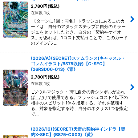
2,780
円
(税込)
在庫数 1枚
〔ターンに1回：同名〕トラッシュにあるこのカ
ードは、自分のアタックステップに自分のミラー
ジュをセットしたとき、自分の「契約神ケイオ
ス」があれば、1コスト支払うことで、このカード
のメイン/フ…
(2026/A)(SECRET)ステムランス(キャッスル・
ゴレムイラスト/BS75収録)【C-SEC】
{26RSD06-013}《青》
2,780
円
(税込)
在庫数 1枚
_ソウルマジック：[青]_自分の青シンボルがあれ
ば__だけで使用できる。フラッシュコスト4以下の
相手のスピリット1体を指定する。それを破壊す
る。対象を指定する時、自分のネクサス1つを指定
で…
(2026/12)(SECRET)天雷の契約神インドラ【契
約X-SEC】{BS75-CX03}《黄》