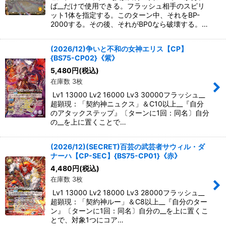
ば__だけで使用できる。フラッシュ相手のスピリ
ット1体を指定する。このターン中、それをBP-
2000する。その後、それがBP0なら破壊する。…
(2026/12)争いと不和の女神エリス【CP】
{BS75-CP02}《紫》
5,480
円
(税込)
在庫数 3枚
Lv1 13000 Lv2 16000 Lv3 30000フラッシュ__
超顕現：「契約神ニュクス」＆C10以上__『自分
のアタックステップ』〔ターンに1回：同名〕自分
の__を上に置くことで…
(2026/12)(SECRET)百芸の武芸者サウィル・ダ
ナーハ【CP-SEC】{BS75-CP01}《赤》
4,480
円
(税込)
在庫数 3枚
Lv1 13000 Lv2 18000 Lv3 28000フラッシュ__
超顕現：「契約神ルー」＆C8以上__『自分のター
ン』〔ターンに1回：同名〕自分の__を上に置くこ
とで、対象1つにコア…