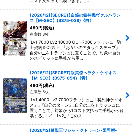
コスト支払って召喚できる。_…
(2026/12)(SECRET)白銀の鎧神機ヴァルハラン
ス【M-SEC】{BS75-038}《白》
480
円
(税込)
在庫数 8枚
Lv1 7000 Lv2 10000 OC +7000フラッシュ__騎
士契約＆C2以上_『お互いのアタックステップ』_
自分の__をトラッシュに置くことで、対象の自分
のスピリットに手札から重…
(2026/12)(SECRET)叛英傑ヘラク・ケイオス
【M-SEC】{BS75-054}《青》
480
円
(税込)
在庫数 5枚
Lv1 4000 Lv2 7000フラッシュ__「契約神ケイオ
ス」_『自分のターン』_自分の__をトラッシュに
置くことで、対象から1コスト支払って手札から召
喚する。Lv1・Lv2_『このス…
(2026/12)菌獣王ワシャ・クトゥーン-限界態-