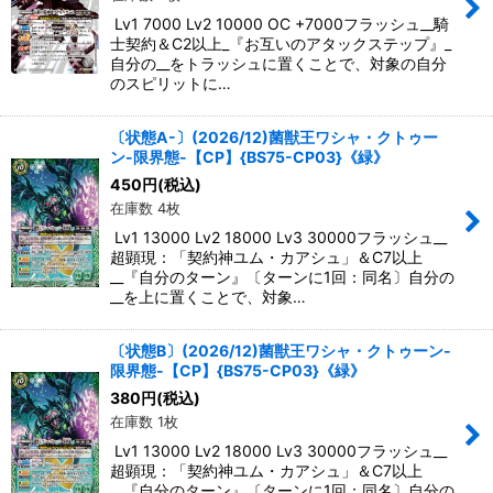
Lv1 7000 Lv2 10000 OC +7000フラッシュ__騎
士契約＆C2以上_『お互いのアタックステップ』_
自分の__をトラッシュに置くことで、対象の自分
のスピリットに…
〔状態A-〕(2026/12)菌獣王ワシャ・クトゥー
ン-限界態-【CP】{BS75-CP03}《緑》
450
円
(税込)
在庫数 4枚
Lv1 13000 Lv2 18000 Lv3 30000フラッシュ__
超顕現：「契約神ユム・カアシュ」＆C7以上
__『自分のターン』〔ターンに1回：同名〕自分の
__を上に置くことで、対象…
〔状態B〕(2026/12)菌獣王ワシャ・クトゥーン-
限界態-【CP】{BS75-CP03}《緑》
380
円
(税込)
在庫数 1枚
Lv1 13000 Lv2 18000 Lv3 30000フラッシュ__
超顕現：「契約神ユム・カアシュ」＆C7以上
__『自分のターン』〔ターンに1回：同名〕自分の