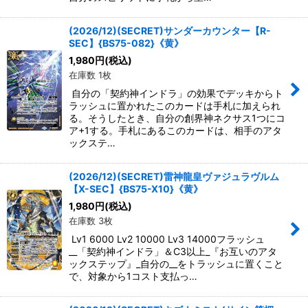
(2026/12)(SECRET)サンダーカウンター【R-
SEC】{BS75-082}《黄》
1,980
円
(税込)
在庫数 1枚
自分の「契約神インドラ」の効果でデッキからト
ラッシュに置かれたこのカードは手札に加えられ
る。そうしたとき、自分の創界神ネクサス1つにコ
ア+1する。手札にあるこのカードは、相手のアタ
ックステ…
(2026/12)(SECRET)雷神龍皇ヴァジュラヴルム
【X-SEC】{BS75-X10}《黄》
1,980
円
(税込)
在庫数 3枚
Lv1 6000 Lv2 10000 Lv3 14000フラッシュ
__「契約神インドラ」＆C3以上_『お互いのアタ
ックステップ』_自分の__をトラッシュに置くこと
で、対象から1コスト支払っ…