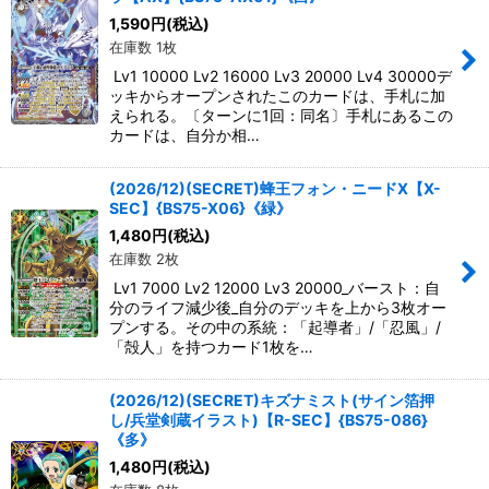
1,590
円
(税込)
在庫数 1枚
Lv1 10000 Lv2 16000 Lv3 20000 Lv4 30000デ
ッキからオープンされたこのカードは、手札に加
えられる。〔ターンに1回：同名〕手札にあるこの
カードは、自分か相…
(2026/12)(SECRET)蜂王フォン・ニードX【X-
SEC】{BS75-X06}《緑》
1,480
円
(税込)
在庫数 2枚
Lv1 7000 Lv2 12000 Lv3 20000_バースト：自
分のライフ減少後_自分のデッキを上から3枚オー
プンする。その中の系統：「起導者」/「忍風」/
「殻人」を持つカード1枚を…
(2026/12)(SECRET)キズナミスト(サイン箔押
し/兵堂剣蔵イラスト)【R-SEC】{BS75-086}
《多》
1,480
円
(税込)