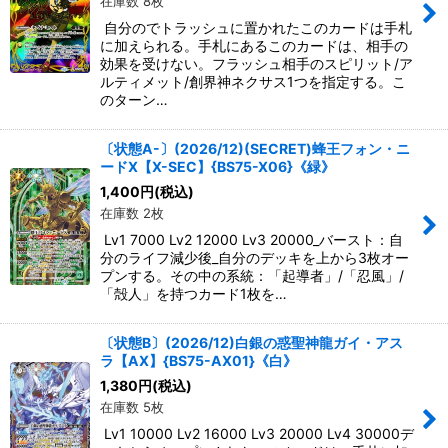
在庫数 8枚
自分のでトラッシュに置かれたこのカードは手札
に加えられる。手札にあるこのカードは、相手の
効果を受けない。フラッシュ相手のスピリット/ア
ルティメット/創界神ネクサス1つを指定する。こ
のターン…
〔状態A-〕(2026/12)(SECRET)蜂王フォン・ニ
ードX【X-SEC】{BS75-X06}《緑》
1,400
円
(税込)
在庫数 2枚
Lv1 7000 Lv2 12000 Lv3 20000_バースト：自
分のライフ減少後_自分のデッキを上から3枚オー
プンする。その中の系統：「起導者」/「忍風」/
「殻人」を持つカード1枚を…
〔状態B〕(2026/12)白銀の惑聖神龍ガイ・アス
ラ【AX】{BS75-AX01}《白》
1,380
円
(税込)
在庫数 5枚
Lv1 10000 Lv2 16000 Lv3 20000 Lv4 30000デ