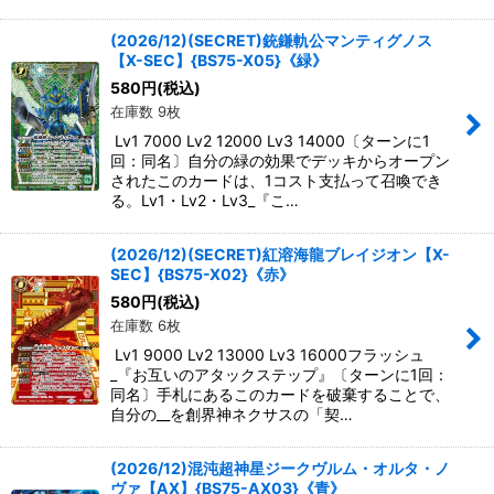
(2026/12)(SECRET)銃鎌軌公マンティグノス
【X-SEC】{BS75-X05}《緑》
580
円
(税込)
在庫数 9枚
Lv1 7000 Lv2 12000 Lv3 14000〔ターンに1
回：同名〕自分の緑の効果でデッキからオープン
されたこのカードは、1コスト支払って召喚でき
る。Lv1・Lv2・Lv3_『こ…
(2026/12)(SECRET)紅溶海龍ブレイジオン【X-
SEC】{BS75-X02}《赤》
580
円
(税込)
在庫数 6枚
Lv1 9000 Lv2 13000 Lv3 16000フラッシュ
_『お互いのアタックステップ』〔ターンに1回：
同名〕手札にあるこのカードを破棄することで、
自分の__を創界神ネクサスの「契…
(2026/12)混沌超神星ジークヴルム・オルタ・ノ
ヴァ【AX】{BS75-AX03}《青》