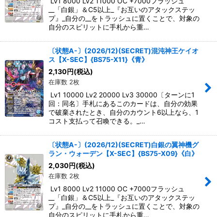
Lv1 8000 Lv2 11000 OC +7000フラッシュ
__「白銀」＆C5以上_『お互いのアタックステッ
プ』_自分の__をトラッシュに置くことで、対象の
自分のスピリットに手札から重…
〔状態A-〕(2026/12)(SECRET)混沌神王ケイオ
ス【X-SEC】{BS75-X11}《青》
2,130
円
(税込)
在庫数 2枚
Lv1 10000 Lv2 20000 Lv3 30000〔ターンに1
回：同名〕手札にあるこのカードは、自分の効果
で破棄されたとき、自分のカウント6以上なら、1
コスト支払って召喚できる。_…
〔状態A-〕(2026/12)(SECRET)白銀の翼神機グ
ラン・ウォーデン【X-SEC】{BS75-X09}《白》
2,030
円
(税込)
在庫数 2枚
Lv1 8000 Lv2 11000 OC +7000フラッシュ
__「白銀」＆C5以上_『お互いのアタックステッ
プ』_自分の__をトラッシュに置くことで、対象の
自分のスピリットに手札から重…