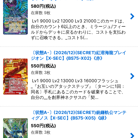
580
円
(税込)
在庫数 9枚
Lv1 9000 Lv2 12000 Lv3 21000このカードは、
自分のカウント6以上のとき、ミラージュ/フィー
ルドからデッキに戻るかわりに、コストを支払わ
ずに召喚できる。_コスト5(…
〔状態A-〕(2026/12)(SECRET)紅溶海龍ブレイ
ジオン【X-SEC】{BS75-X02}《赤》
550
円
(税込)
在庫数 3枚
Lv1 9000 Lv2 13000 Lv3 16000フラッシュ
_『お互いのアタックステップ』〔ターンに1回：
同名〕手札にあるこのカードを破棄することで、
自分の__を創界神ネクサスの「契…
〔状態A-〕(2026/12)(SECRET)銃鎌軌公マンテ
ィグノス【X-SEC】{BS75-X05}《緑》
550
円
(税込)
在庫数 3枚