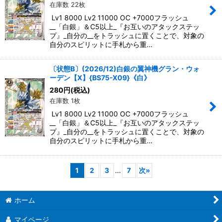
在庫数 22枚
Lv1 8000 Lv2 11000 OC +7000フラッシュ
__「白銀」＆C5以上_『お互いのアタックステッ
プ』_自分の__をトラッシュに置くことで、対象の
自分のスピリットに手札から重…
〔状態B〕(2026/12)白銀の翼神機グラン・ウォ
ーデン【X】{BS75-X09}《白》
280
円
(税込)
在庫数 1枚
Lv1 8000 Lv2 11000 OC +7000フラッシュ
__「白銀」＆C5以上_『お互いのアタックステッ
プ』_自分の__をトラッシュに置くことで、対象の
自分のスピリットに手札から重…
1
2
3
...
7
次
»
ホーム
マイページ