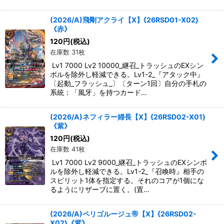
(2026/A)飛剛アクライ【X】{26RSD01-X02}
《赤》
120
円
(税込)
在庫数 31枚
Lv1 7000 Lv2 10000_継召_トラッシュのEXシン
ボルを除外し軽減できる。Lv1-2_『アタック中』
〔起動_フラッシュ_〕〔ターン1回〕自分の手札の
系統：「風牙」を持つカード…
(2026/A)ネフィラー婦長【X】{26RSD02-X01}
《紫》
120
円
(税込)
在庫数 41枚
Lv1 7000 Lv2 9000_継召_トラッシュのEXシンボ
ルを除外し軽減できる。Lv1-2_『召喚時』相手の
スピリット1体を指定する。それのコアが1個にな
るようにリザーブに置く。(置…
(2026/A)ペリゴルージュ帝【X】{26RSD02-
X02}《紫》