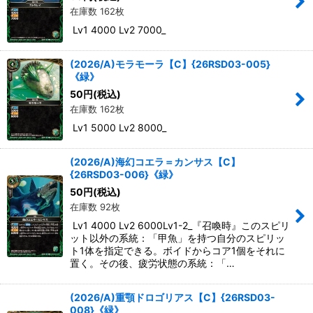
在庫数 162枚
Lv1 4000 Lv2 7000_
(2026/A)モラモーラ【C】{26RSD03-005}
《緑》
50
円
(税込)
在庫数 162枚
Lv1 5000 Lv2 8000_
(2026/A)海幻コエラ＝カンサス【C】
{26RSD03-006}《緑》
50
円
(税込)
在庫数 92枚
Lv1 4000 Lv2 6000Lv1-2_『召喚時』このスピリ
ット以外の系統：「甲魚」を持つ自分のスピリッ
ト1体を指定できる。ボイドからコア1個をそれに
置く。その後、疲労状態の系統：「…
(2026/A)重顎ドロゴリアス【C】{26RSD03-
008}《緑》