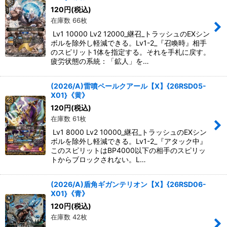
120
円
(税込)
在庫数 66枚
Lv1 10000 Lv2 12000_継召_トラッシュのEXシン
ボルを除外し軽減できる。Lv1-2_『召喚時』相手
のスピリット1体を指定する。それを手札に戻す。
疲労状態の系統：「鉱人」を…
(2026/A)雷噴ペールクアール【X】{26RSD05-
X01}《黄》
120
円
(税込)
在庫数 61枚
Lv1 8000 Lv2 10000_継召_トラッシュのEXシン
ボルを除外し軽減できる。Lv1-2_『アタック中』
このスピリットはBP4000以下の相手のスピリッ
トからブロックされない。L…
(2026/A)盾角ギガンテリオン【X】{26RSD06-
X01}《青》
120
円
(税込)
在庫数 42枚