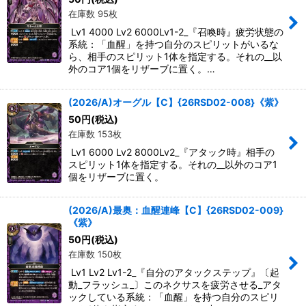
在庫数 95枚
Lv1 4000 Lv2 6000Lv1-2_『召喚時』疲労状態の
系統：「血醒」を持つ自分のスピリットがいるな
ら、相手のスピリット1体を指定する。それの__以
外のコア1個をリザーブに置く。…
(2026/A)オーグル【C】{26RSD02-008}《紫》
50
円
(税込)
在庫数 153枚
Lv1 6000 Lv2 8000Lv2_『アタック時』相手の
スピリット1体を指定する。それの__以外のコア1
個をリザーブに置く。
(2026/A)最奥：血醒連峰【C】{26RSD02-009}
《紫》
50
円
(税込)
在庫数 150枚
Lv1 Lv2 Lv1-2_『自分のアタックステップ』〔起
動_フラッシュ_〕このネクサスを疲労させる_アタ
ックしている系統：「血醒」を持つ自分のスピリ