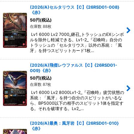
(2026/A)セルタリウス【C】{26RSD01-008}
《赤》
50
円
(税込)
在庫数 88枚
Lv1 6000 Lv2 7000_継召_トラッシュのEXシンボ
ルを除外し軽減できる。Lv1-2_『召喚時』自分の
トラッシュの「セルタリウス」以外の系統：「風
牙」を持つスピリットカード1枚…
(2026/A)飛傑レウファルス【C】{26RSD01-
009}《赤》
50
円
(税込)
在庫数 87枚
Lv1 6000 Lv2 8000Lv1-2_『召喚時』疲労状態の
系統：「風牙」を持つ自分のスピリットがいるな
ら、BP5000以下の相手のスピリット1体を指定す
る。それを破壊する。Lv2_…
(2026/A)最奥：風牙岩【C】{26RSD01-010}
《赤》