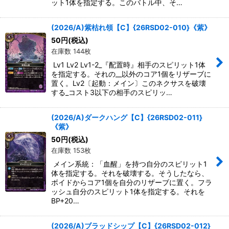
ット1体を指定する。このバトル中、そ…
(2026/A)紫枯れ領【C】{26RSD02-010}《紫》
50
円
(税込)
在庫数 144枚
Lv1 Lv2 Lv1-2_『配置時』相手のスピリット1体
を指定する。それの__以外のコア1個をリザーブに
置く。Lv2〔起動：メイン〕このネクサスを破壊
する_コスト3以下の相手のスピリッ…
(2026/A)ダークハング【C】{26RSD02-011}
《紫》
50
円
(税込)
在庫数 153枚
メイン系統：「血醒」を持つ自分のスピリット1
体を指定する。それを破壊する。そうしたなら、
ボイドからコア1個を自分のリザーブに置く。フラ
ッシュ自分のスピリット1体を指定する。それを
BP+20…
(2026/A)ブラッドシップ【C】{26RSD02-012}