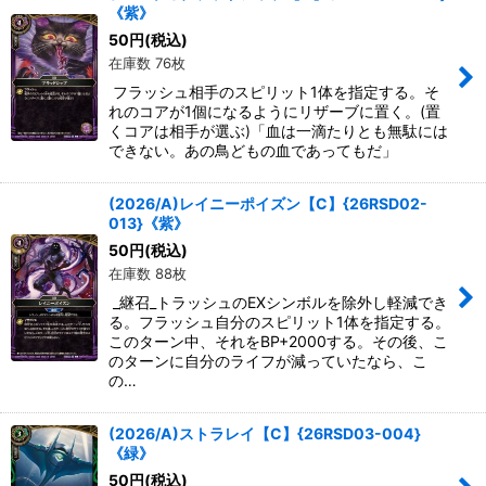
《紫》
50
円
(税込)
在庫数 76枚
フラッシュ相手のスピリット1体を指定する。そ
れのコアが1個になるようにリザーブに置く。(置
くコアは相手が選ぶ)「血は一滴たりとも無駄には
できない。あの鳥どもの血であってもだ」
(2026/A)レイニーポイズン【C】{26RSD02-
013}《紫》
50
円
(税込)
在庫数 88枚
_継召_トラッシュのEXシンボルを除外し軽減でき
る。フラッシュ自分のスピリット1体を指定する。
このターン中、それをBP+2000する。その後、こ
のターンに自分のライフが減っていたなら、こ
の…
(2026/A)ストラレイ【C】{26RSD03-004}
《緑》
50
円
(税込)