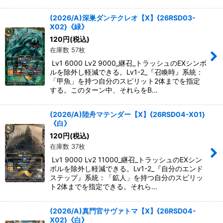
(2026/A)深巣ダンテクレオ【X】{26RSD03-
X02}《緑》
120
円
(税込)
在庫数 57枚
Lv1 6000 Lv2 9000_継召_トラッシュのEXシンボ
ルを除外し軽減できる。Lv1-2_『召喚時』系統：
「甲魚」を持つ自分のスピリット2体までを指定
する。このターン中、それらをB…
(2026/A)陸舟マテンダー【X】{26RSD04-X01}
《白》
120
円
(税込)
在庫数 37枚
Lv1 9000 Lv2 11000_継召_トラッシュのEXシン
ボルを除外し軽減できる。Lv1-2_『自分のエンド
ステップ』系統：「鉱人」を持つ自分のスピリッ
ト2体までを指定できる。それら…
(2026/A)真門官サヴァトマ【X】{26RSD04-
X02}《白》