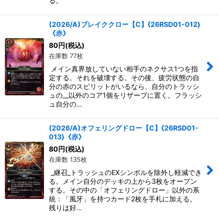
る。
(2026/A)ブレイククロー【C】{26RSD01-012}
《赤》
80
円
(税込)
在庫数 77枚
メイン真界放していない相手のネクサス1つを指
定する。それを破壊する。その後、疲労状態の自
分の赤のスピリットがいるなら、自分のトラッシ
ュの__以外のコア1個をリザーブに置く。フラッシ
ュ自分の…
(2026/A)オフェリングドロー【C】{26RSD01-
013}《赤》
80
円
(税込)
在庫数 135枚
_継召_トラッシュのEXシンボルを除外し軽減でき
る。メイン自分のデッキの上から3枚をオープン
する。その中の「オフェリングドロー」以外の系
統：「風牙」を持つカード2枚を手札に加える。
残りは好…