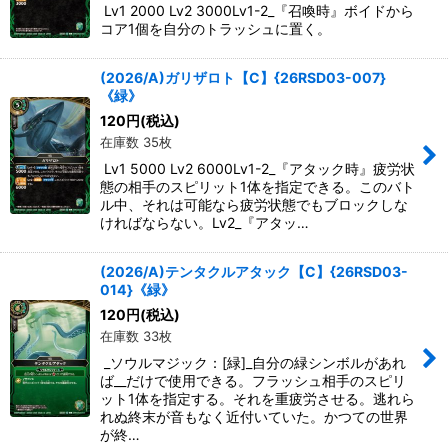
Lv1 2000 Lv2 3000Lv1-2_『召喚時』ボイドから
コア1個を自分のトラッシュに置く。
(2026/A)ガリザロト【C】{26RSD03-007}
《緑》
120
円
(税込)
在庫数 35枚
Lv1 5000 Lv2 6000Lv1-2_『アタック時』疲労状
態の相手のスピリット1体を指定できる。このバト
ル中、それは可能なら疲労状態でもブロックしな
ければならない。Lv2_『アタッ…
(2026/A)テンタクルアタック【C】{26RSD03-
014}《緑》
120
円
(税込)
在庫数 33枚
_ソウルマジック：[緑]_自分の緑シンボルがあれ
ば__だけで使用できる。フラッシュ相手のスピリ
ット1体を指定する。それを重疲労させる。逃れら
れぬ終末が音もなく近付いていた。かつての世界
が終…