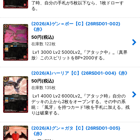
了時、自分の手札が5枚以下なら、1枚ドローす
る。
(2026/A)ゲン＝ボー【C】{26RSD01-002}
《赤》
50
円
(税込)
在庫数 122枚
Lv1 3000 Lv2 5000Lv2_『アタック中』_〈真界
放〉このスピリットをBP+2000する。
(2026/A)ハーリア【C】{26RSD01-004}《赤》
50
円
(税込)
在庫数 135枚
Lv1 4000 Lv2 6000Lv2_『アタック時』自分の
デッキの上から2枚をオープンする。その中の系
統：「風牙」を持つカード1枚を手札に加える。残
りは破棄する。
(2026/A)グン＝ガタ【C】{26RSD01-005}
《赤》