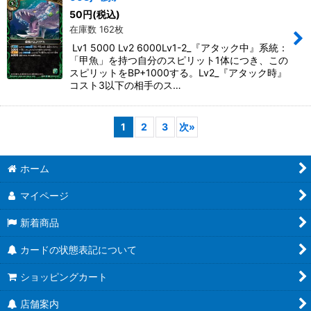
50
円
(税込)
在庫数 162枚
Lv1 5000 Lv2 6000Lv1-2_『アタック中』系統：
「甲魚」を持つ自分のスピリット1体につき、この
スピリットをBP+1000する。Lv2_『アタック時』
コスト3以下の相手のス…
1
2
3
次
»
ホーム
マイページ
新着商品
カードの状態表記について
ショッピングカート
店舗案内