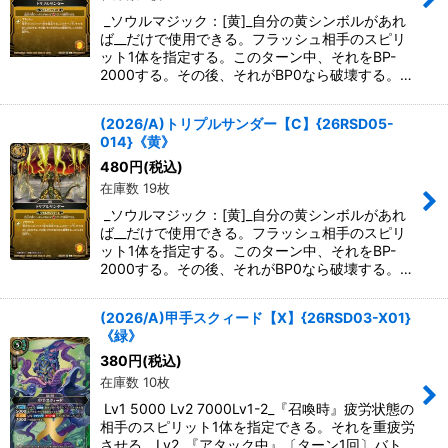
_ソウルマジック：[黄]_自分の黄シンボルがあれ
ば__だけで使用できる。フラッシュ相手のスピリ
ット1体を指定する。このターン中、それをBP-
2000する。その後、それがBP0なら破壊する。…
(2026/A)トリプルサンダー【C】{26RSD05-
014}《黄》
480
円
(税込)
在庫数 19枚
_ソウルマジック：[黄]_自分の黄シンボルがあれ
ば__だけで使用できる。フラッシュ相手のスピリ
ット1体を指定する。このターン中、それをBP-
2000する。その後、それがBP0なら破壊する。…
(2026/A)甲手スクィード【X】{26RSD03-X01}
《緑》
380
円
(税込)
在庫数 10枚
Lv1 5000 Lv2 7000Lv1-2_『召喚時』疲労状態の
相手のスピリット1体を指定できる。それを重疲労
させる。Lv2_『アタック中』〔ターン1回〕バト