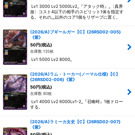
Lv1 3000 Lv2 5000Lv2_『アタック時』_〈真界
放〉コスト4以下の相手のスピリット1体を指定す
る。それの__以外のコア1個をリザーブに置く。
(2026/A)ブギールガー【C】{26RSD02-005}
《紫》
50
円
(税込)
在庫数 135枚
Lv1 5000 Lv2 8000_
(2026/A)ラム・トーカー(ノーマル仕様)【C】
{26RSD02-006}《紫》
50
円
(税込)
在庫数 80枚
Lv1 4000 Lv2 6000Lv1-2_『召喚時』1枚ドロー
する。
(2026/A)ラミーカ女史【C】{26RSD02-007}
《紫》
50
円
(税込)