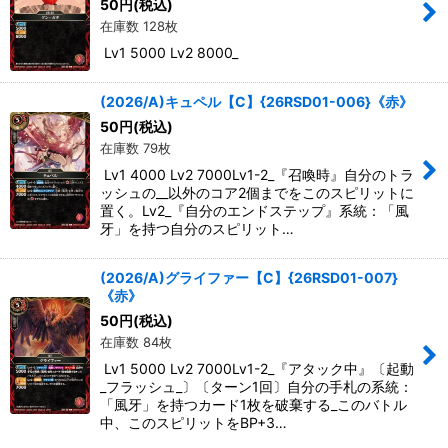
50
円
(税込)
在庫数 128枚
Lv1 5000 Lv2 8000_
(2026/A)キュペル【C】{26RSD01-006}《赤》
50
円
(税込)
在庫数 79枚
Lv1 4000 Lv2 7000Lv1-2_『召喚時』自分のトラ
ッシュの__以外のコア2個までをこのスピリットに
置く。Lv2_『自分のエンドステップ』系統：「風
牙」を持つ自分のスピリット…
(2026/A)グライファー【C】{26RSD01-007}
《赤》
50
円
(税込)
在庫数 84枚
Lv1 5000 Lv2 7000Lv1-2_『アタック中』〔起動
_フラッシュ_〕〔ターン1回〕自分の手札の系統：
「風牙」を持つカード1枚を破棄する_このバトル
中、このスピリットをBP+3…