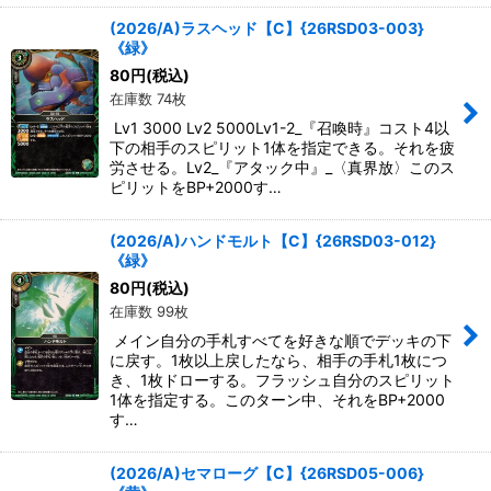
(2026/A)ラスヘッド【C】{26RSD03-003}
《緑》
80
円
(税込)
在庫数 74枚
Lv1 3000 Lv2 5000Lv1-2_『召喚時』コスト4以
下の相手のスピリット1体を指定できる。それを疲
労させる。Lv2_『アタック中』_〈真界放〉このス
ピリットをBP+2000す…
(2026/A)ハンドモルト【C】{26RSD03-012}
《緑》
80
円
(税込)
在庫数 99枚
メイン自分の手札すべてを好きな順でデッキの下
に戻す。1枚以上戻したなら、相手の手札1枚につ
き、1枚ドローする。フラッシュ自分のスピリット
1体を指定する。このターン中、それをBP+2000
す…
(2026/A)セマローグ【C】{26RSD05-006}