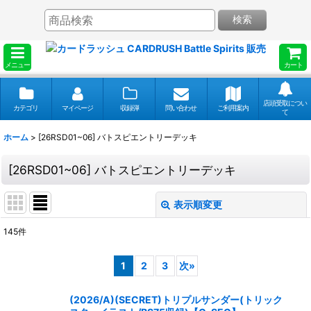
検索
メニュー
カート
店頭受取につい
カテゴリ
マイページ
収録弾
問い合わせ
ご利用案内
て
ホーム
>
[26RSD01~06] バトスピエントリーデッキ
[26RSD01~06] バトスピエントリーデッキ
表示順変更
閉じる
145
件
表示数
:
1
2
3
次
»
並び順
:
(2026/A)(SECRET)トリプルサンダー(トリック