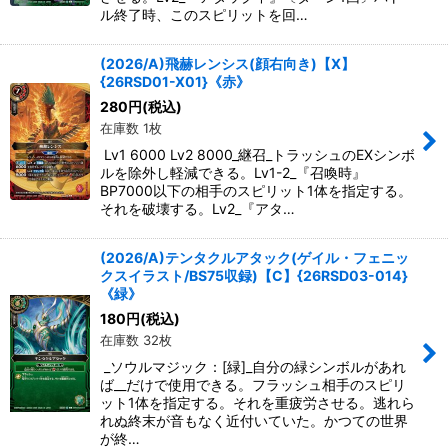
ル終了時、このスピリットを回…
(2026/A)飛赫レンシス(顔右向き)【X】
{26RSD01-X01}《赤》
280
円
(税込)
在庫数 1枚
Lv1 6000 Lv2 8000_継召_トラッシュのEXシンボ
ルを除外し軽減できる。Lv1-2_『召喚時』
BP7000以下の相手のスピリット1体を指定する。
それを破壊する。Lv2_『アタ…
(2026/A)テンタクルアタック(ゲイル・フェニッ
クスイラスト/BS75収録)【C】{26RSD03-014}
《緑》
180
円
(税込)
在庫数 32枚
_ソウルマジック：[緑]_自分の緑シンボルがあれ
ば__だけで使用できる。フラッシュ相手のスピリ
ット1体を指定する。それを重疲労させる。逃れら
れぬ終末が音もなく近付いていた。かつての世界
が終…