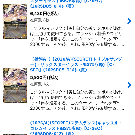
スターイラスト/BS75収録)【C-SEC】
絞り込む
{26RSD05-014}《黄》
6,480
円
(税込)
在庫数 3枚
_ソウルマジック：[黄]_自分の黄シンボルがあれ
ば__だけで使用できる。フラッシュ相手のスピリ
ット1体を指定する。このターン中、それをBP-
2000する。その後、それがBP0なら破壊する。…
〔状態A-〕(2026/A)(SECRET)トリプルサンダ
ー(トリックスターイラスト/BS75収録)【C-
SEC】{26RSD05-014}《黄》
5,930
円
(税込)
在庫数 1枚
_ソウルマジック：[黄]_自分の黄シンボルがあれ
ば__だけで使用できる。フラッシュ相手のスピリ
ット1体を指定する。このターン中、それをBP-
2000する。その後、それがBP0なら破壊する。…
(2026/A)(SECRET)ステムランス(キャッスル・
ゴレムイラスト/BS75収録)【C-SEC】
{26RSD06-013}《青》