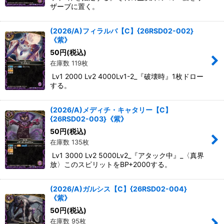
ザーブに置く。
(2026/A)フィラルバ【C】{26RSD02-002}
《紫》
50
円
(税込)
在庫数 119枚
Lv1 2000 Lv2 4000Lv1-2_『破壊時』1枚ドロー
する。
(2026/A)メディチ・キャタリー【C】
{26RSD02-003}《紫》
50
円
(税込)
在庫数 135枚
Lv1 3000 Lv2 5000Lv2_『アタック中』_〈真界
放〉このスピリットをBP+2000する。
(2026/A)ガルシス【C】{26RSD02-004}
《紫》
50
円
(税込)
在庫数 95枚