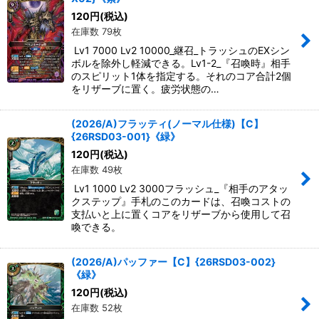
120
円
(税込)
在庫数 79枚
Lv1 7000 Lv2 10000_継召_トラッシュのEXシン
ボルを除外し軽減できる。Lv1-2_『召喚時』相手
のスピリット1体を指定する。それのコア合計2個
をリザーブに置く。疲労状態の…
(2026/A)フラッティ(ノーマル仕様)【C】
{26RSD03-001}《緑》
120
円
(税込)
在庫数 49枚
Lv1 1000 Lv2 3000フラッシュ_『相手のアタッ
クステップ』手札のこのカードは、召喚コストの
支払いと上に置くコアをリザーブから使用して召
喚できる。
(2026/A)パッファー【C】{26RSD03-002}
《緑》
120
円
(税込)
在庫数 52枚