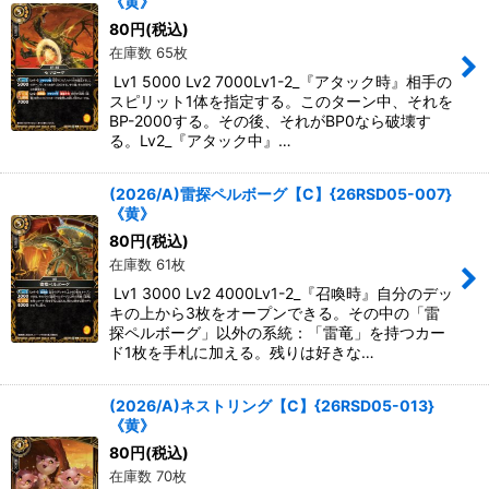
《黄》
80
円
(税込)
在庫数 65枚
Lv1 5000 Lv2 7000Lv1-2_『アタック時』相手の
スピリット1体を指定する。このターン中、それを
BP-2000する。その後、それがBP0なら破壊す
る。Lv2_『アタック中』…
(2026/A)雷探ペルボーグ【C】{26RSD05-007}
《黄》
80
円
(税込)
在庫数 61枚
Lv1 3000 Lv2 4000Lv1-2_『召喚時』自分のデッ
キの上から3枚をオープンできる。その中の「雷
探ペルボーグ」以外の系統：「雷竜」を持つカー
ド1枚を手札に加える。残りは好きな…
(2026/A)ネストリング【C】{26RSD05-013}
《黄》
80
円
(税込)
在庫数 70枚