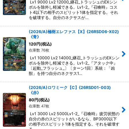
Lv1 9000 Lv2 12000_継召_トラッシュのEXシン
ボルを除外し軽減できる。Lv1-2_『召喚時』コス
ト4以下の相手のスピリット1体を指定する。それ
を破壊する。自分のネクサスが…
(2026/A)極樹エレファス【X】{26RSD06-X02}
《青》
120
円
(税込)
在庫数 76枚
Lv1 10000 Lv2 14000_継召_トラッシュのEXシン
ボルを除外し軽減できる。Lv1-2_『アタック中』
〔起動_フラッシュ_〕〔ターン1回〕系統：「凶
獣」を持つ自分のネクサス1…
(2026/A)ロワミーク【C】{26RSD01-003}
《赤》
80
円
(税込)
在庫数 47枚
Lv1 3000 Lv2 5000Lv1-2_『召喚時』疲労状態の
自分の赤のスピリットがいるなら、BP3000以下
の相手のスピリット1体を指定する。それを破壊す