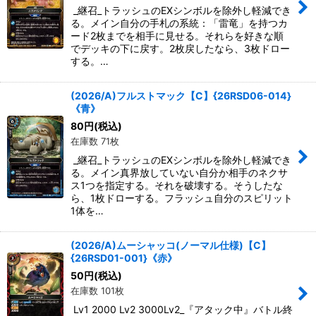
_継召_トラッシュのEXシンボルを除外し軽減でき
る。メイン自分の手札の系統：「雷竜」を持つカ
ード2枚までを相手に見せる。それらを好きな順
でデッキの下に戻す。2枚戻したなら、3枚ドロー
する。…
(2026/A)フルストマック【C】{26RSD06-014}
《青》
80
円
(税込)
在庫数 71枚
_継召_トラッシュのEXシンボルを除外し軽減でき
る。メイン真界放していない自分か相手のネクサ
ス1つを指定する。それを破壊する。そうしたな
ら、1枚ドローする。フラッシュ自分のスピリット
1体を…
(2026/A)ムーシャッコ(ノーマル仕様)【C】
{26RSD01-001}《赤》
50
円
(税込)
在庫数 101枚
Lv1 2000 Lv2 3000Lv2_『アタック中』バトル終