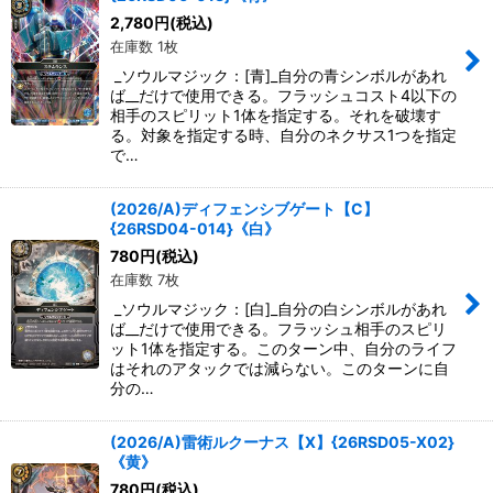
2,780
円
(税込)
在庫数 1枚
_ソウルマジック：[青]_自分の青シンボルがあれ
ば__だけで使用できる。フラッシュコスト4以下の
相手のスピリット1体を指定する。それを破壊す
る。対象を指定する時、自分のネクサス1つを指定
で…
(2026/A)ディフェンシブゲート【C】
{26RSD04-014}《白》
780
円
(税込)
在庫数 7枚
_ソウルマジック：[白]_自分の白シンボルがあれ
ば__だけで使用できる。フラッシュ相手のスピリ
ット1体を指定する。このターン中、自分のライフ
はそれのアタックでは減らない。このターンに自
分の…
(2026/A)雷術ルクーナス【X】{26RSD05-X02}
《黄》
780
円
(税込)