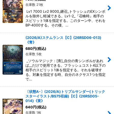
在庫数 21枚
Lv1 7000 Lv2 9000_継召_トラッシュのEXシンボ
ルを除外し軽減できる。Lv1-2_『召喚時』相手の
スピリット1体を指定する。このターン中、それを
BP-4000する。その後、…
(2026/A)ステムランス【C】{26RSD06-013}
《青》
680
円
(税込)
在庫数 5枚
_ソウルマジック：[青]_自分の青シンボルがあれ
ば__だけで使用できる。フラッシュコスト4以下の
相手のスピリット1体を指定する。それを破壊す
る。対象を指定する時、自分のネクサス1つを指定
で…
〔状態A-〕(2026/A)トリプルサンダー(トリック
スターイラスト/BS75収録)【C】{26RSD05-
014}《黄》
640
円
(税込)
在庫数 1枚