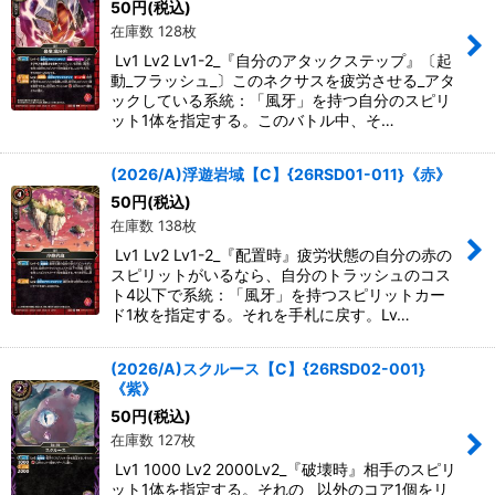
50
円
(税込)
在庫数 128枚
Lv1 Lv2 Lv1-2_『自分のアタックステップ』〔起
動_フラッシュ_〕このネクサスを疲労させる_アタ
ックしている系統：「風牙」を持つ自分のスピリ
ット1体を指定する。このバトル中、そ…
(2026/A)浮遊岩域【C】{26RSD01-011}《赤》
50
円
(税込)
在庫数 138枚
Lv1 Lv2 Lv1-2_『配置時』疲労状態の自分の赤の
スピリットがいるなら、自分のトラッシュのコス
ト4以下で系統：「風牙」を持つスピリットカー
ド1枚を指定する。それを手札に戻す。Lv…
(2026/A)スクルース【C】{26RSD02-001}
《紫》
50
円
(税込)
在庫数 127枚
Lv1 1000 Lv2 2000Lv2_『破壊時』相手のスピリ
ット1体を指定する。それの__以外のコア1個をリ