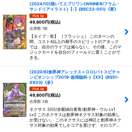
(2024/10)跪いてエブリワン(WINNER/フラム・
サンドリアイラスト)【-】{BSC23-051}《黄》
49,800
円
(税込)
在庫数 1枚
【タイプ：歌】 ［フラッシュ］ このターンの
間、コスト4以上の相手のスピリットのアタック
では、自分のライフは減らない。 その後、このマ
ジックカードを自分のフィールドに置くことがで
きる。
(2020/6)創界神アレックス＝ロロ(バトスピチャ
ンピオンシップ2019-超煌臨杯-)【XX】{BS51-
XX03}《多》
49,800
円
(税込)
在庫数 2枚
ネクサス 3(0)/赤紫緑白黄青/創界神・ウル Lv1
Lv2 このネクサスは創界神ネクサス対象の効果し
か受けない。 このネクサスには神託と創界神ネク
サス対象の効果でしかコアを置けず、そのコア…