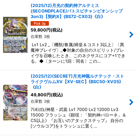
(2025/12)月光の契約神アルテミス
(SECONDPLACE/バトスピチャンピオンシップ
3on3)【契約X】{BS72-CX03}《白》
59,800
円
(税込)
在庫数 3枚
Lv1 Lv2 _〔機獣/眷属/締皇＆コスト3以上〕〔異
魔神ブレイヴ〕_◆対象の自分のスピリット/ブレ
イヴを召喚したとき、このネクサスにコア+1でき
る。◆〔ターンに1回：同名〕この…
(2025/12)(SECRET)月光神龍ルナテック・スト
ライクヴルムXV【XV-SEC】{BSC50-XV05}
《白》
49,800
円
(税込)
在庫数 3枚
7(4)/白/神星・武装 Lv1 7000 Lv2 12000 Lv3
15000 フラッシュ《顕現：「契約神バローネ」＆
C5以上》『お互いのアタックステップ』 自分の
[ソウルコア]をトラッシュに置く…