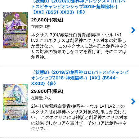
〔状態B〕(2020/6)創界神アレックス＝ロロ(バ
トスピチャンピオンシップ2019-超煌臨杯-)
【XX】{BS51-XX03}《多》
29,800
円
(税込)
在庫数 1枚
ネクサス 3(0)/赤紫緑白黄青/創界神・ウル Lv1
Lv2 このネクサスは創界神ネクサス対象の効果し
か受けない。 このネクサスには神託と創界神ネク
サス対象の効果でしかコアを置けず、そのコアは
創界神…
〔状態B〕(2019/5)創界神ロロ(バトスピチャンピ
オンシップ2018-神煌臨杯-)【XX】{BS44-
XX02}《多》
29,800
円
(税込)
在庫数 2枚
2(神1)/赤紫緑白黄青/創界神・ウル Lv1 Lv2 この
ネクサスは創界神ネクサス対象の効果しか受けな
い。 このネクサスには神託と創界神ネクサス対象
の効果でしかコアを置けず、そのコアは創界神ネ
クサス…