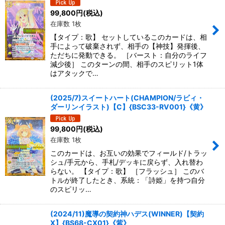
99,800
円
(税込)
在庫数 1枚
【タイプ：歌】 セットしているこのカードは、相
手によって破棄されず、相手の【神技】発揮後、
ただちに発動できる。 ［バースト：自分のライフ
減少後］ このターンの間、相手のスピリット1体
はアタックで…
(2025/7)スイートハート(CHAMPION/ラビィ・
ダーリンイラスト)【C】{BSC33-RV001}《黄》
99,800
円
(税込)
在庫数 1枚
このカードは、お互いの効果でフィールド/トラッ
シュ/手元から、手札/デッキに戻らず、入れ替わ
らない。 【タイプ：歌】 ［フラッシュ］ このバ
トルが終了したとき、系統：「詩姫」を持つ自分
のスピリッ…
(2024/11)魔導の契約神ハデス(WINNER)【契約
X】{BS68-CX01}《紫》