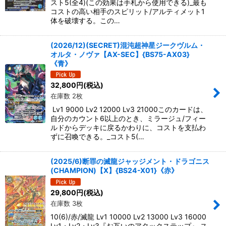
スト5(全4)(この効果は手札から使用できる)_最も
コストの高い相手のスピリット/アルティメット1
体を破壊する。この…
(2026/12)(SECRET)混沌超神星ジークヴルム・
オルタ・ノヴァ【AX-SEC】{BS75-AX03}
《青》
32,800
円
(税込)
在庫数 2枚
Lv1 9000 Lv2 12000 Lv3 21000このカードは、
自分のカウント6以上のとき、ミラージュ/フィー
ルドからデッキに戻るかわりに、コストを支払わ
ずに召喚できる。_コスト5(…
(2025/6)断罪の滅龍ジャッジメント・ドラゴニス
(CHAMPION)【X】{BS24-X01}《赤》
29,800
円
(税込)
在庫数 3枚
10(6)/赤/滅龍 Lv1 10000 Lv2 13000 Lv3 16000
Lv1・Lv2・Lv3『お互いのアタックステップ』 ス