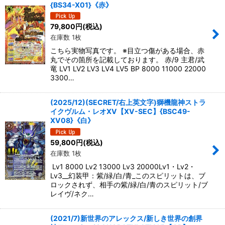
{BS34-X01}《赤》
79,800
円
(税込)
在庫数 1枚
こちら実物写真です。 ※目立つ傷がある場合、赤
丸でその箇所を記載しております。 赤/9 主君/武
竜 LV1 LV2 LV3 LV4 LV5 BP 8000 11000 22000
3300…
(2025/12)(SECRET/右上英文字)獅機龍神ストラ
イクヴルム・レオXV【XV-SEC】{BSC49-
XV08}《白》
59,800
円
(税込)
在庫数 1枚
Lv1 8000 Lv2 13000 Lv3 20000Lv1・Lv2・
Lv3__幻装甲：紫/緑/白/青_このスピリットは、ブ
ロックされず、相手の紫/緑/白/青のスピリット/ブ
レイヴ/ネク…
(2021/7)新世界のアレックス/新しき世界の創界