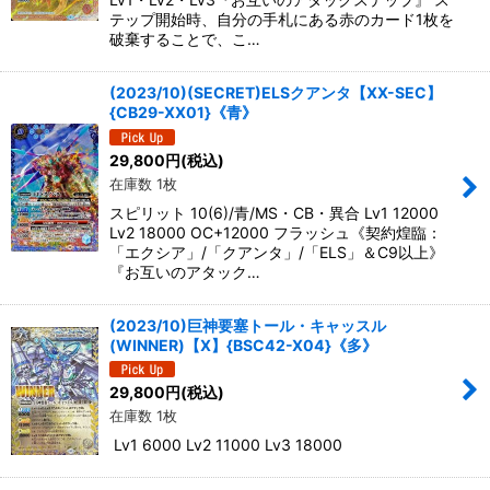
テップ開始時、自分の手札にある赤のカード1枚を
破棄することで、こ…
(2023/10)(SECRET)ELSクアンタ【XX-SEC】
{CB29-XX01}《青》
29,800
円
(税込)
在庫数 1枚
スピリット 10(6)/青/MS・CB・異合 Lv1 12000
Lv2 18000 OC+12000 フラッシュ《契約煌臨：
「エクシア」/「クアンタ」/「ELS」＆C9以上》
『お互いのアタック…
(2023/10)巨神要塞トール・キャッスル
(WINNER)【X】{BSC42-X04}《多》
29,800
円
(税込)
在庫数 1枚
Lv1 6000 Lv2 11000 Lv3 18000