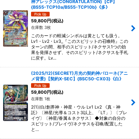
神アレックス(CONGRATULATION)【CP】
{BS55-TCP10a/BS55-TCP10b}《多》
59,800
円
(税込)
在庫数 3枚
このカードの軽減シンボルは黄としても扱う。
Lv1・Lv2・Lv3_『このスピリットの召喚時』この
ターンの間、相手のスピリット/ネクサス1つの効
果を発揮させず、そのスピリット/ネクサスを手札
に戻す。Lv…
(2025/12)(SECRET)月光の契約神バローネ(アニ
メ背景)【契約X-SEC】{BSC50-CX03}《白》
59,800
円
(税込)
在庫数 1枚
2(1)/白/創界神・神星・ウル Lv1 Lv2 《真・神
託》〔神星/光導＆コスト3以上、「LT」〕〔ブレ
イヴ〕〔神星/眷属＆ネクサス〕 ◆対象の自分の
スピリット/ブレイヴ/ネクサスを召喚/配置した
と…