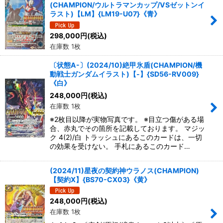
(CHAMPION/ウルトラマンカップ/VSゼットンイ
ラスト)【LM】{LM19-U07}《青》
298,000
円
(税込)
在庫数 1枚
〔状態A-〕(2024/10)絶甲氷盾(CHAMPION/機
動戦士ガンダムイラスト)【-】{SD56-RV009}
《白》
248,000
円
(税込)
在庫数 1枚
※2枚目以降が実物写真です。 ※目立つ傷がある場
合、赤丸でその箇所を記載しております。 マジッ
ク 4(2)/白 トラッシュにあるこのカードは、一切
の効果を受けない。 手札にあるこのカード…
(2024/11)星夜の契約神ウラノス(CHAMPION)
【契約X】{BS70-CX03}《黄》
248,000
円
(税込)
在庫数 1枚