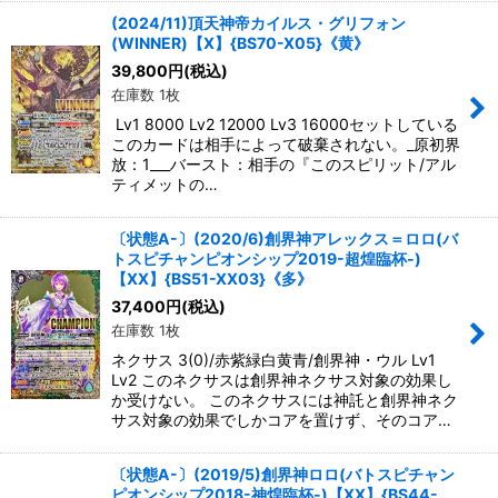
(2024/11)頂天神帝カイルス・グリフォン
(WINNER)【X】{BS70-X05}《黄》
39,800
円
(税込)
在庫数 1枚
Lv1 8000 Lv2 12000 Lv3 16000セットしている
このカードは相手によって破棄されない。_原初界
放：1___バースト：相手の『このスピリット/アル
ティメットの…
〔状態A-〕(2020/6)創界神アレックス＝ロロ(バ
トスピチャンピオンシップ2019-超煌臨杯-)
【XX】{BS51-XX03}《多》
37,400
円
(税込)
在庫数 1枚
ネクサス 3(0)/赤紫緑白黄青/創界神・ウル Lv1
Lv2 このネクサスは創界神ネクサス対象の効果し
か受けない。 このネクサスには神託と創界神ネク
サス対象の効果でしかコアを置けず、そのコア…
〔状態A-〕(2019/5)創界神ロロ(バトスピチャン
ピオンシップ2018-神煌臨杯-)【XX】{BS44-