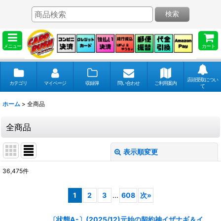
検索
メニュー
カート
店頭受取につい
カテゴリ
マイページ
収録弾
問い合わせ
ご利用案内
て
ホーム
>
全商品
全商品
表示順変更
閉じる
36,475
件
表示数
:
1
2
3
...
608
次
»
並び順
:
〔状態A-〕(2025/12)元始の契約神イザナギ＆イ