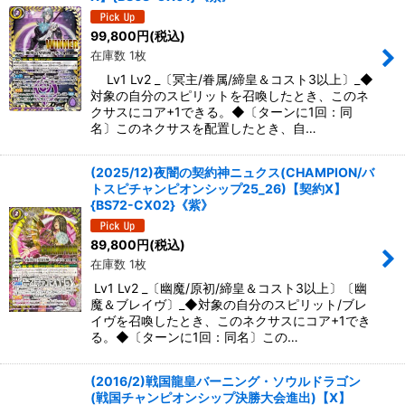
99,800
円
(税込)
在庫数 1枚
Lv1 Lv2 _〔冥主/眷属/締皇＆コスト3以上〕_◆
対象の自分のスピリットを召喚したとき、このネ
クサスにコア+1できる。◆〔ターンに1回：同
名〕このネクサスを配置したとき、自…
(2025/12)夜闇の契約神ニュクス(CHAMPION/バ
トスピチャンピオンシップ25_26)【契約X】
{BS72-CX02}《紫》
89,800
円
(税込)
在庫数 1枚
Lv1 Lv2 _〔幽魔/原初/締皇＆コスト3以上〕〔幽
魔＆ブレイヴ〕_◆対象の自分のスピリット/ブレ
イヴを召喚したとき、このネクサスにコア+1でき
る。◆〔ターンに1回：同名〕この…
(2016/2)戦国龍皇バーニング・ソウルドラゴン
(戦国チャンピオンシップ決勝大会進出)【X】