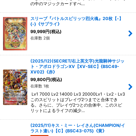
の中のマジックカードすべ…
スリーブ『バトルスピリッツ烈火魂』20枚【-】
{-}《サプライ》
99,999
円
(税込)
在庫数 2個
(2025/12)(SECRET/右上英文字)光龍騎神サジッ
ト・アポロドラゴンXV【XV-SEC】{BSC49-
XV02}《赤》
99,800
円
(税込)
在庫数 1枚
Lv1 7000 Lv2 14000 Lv3 20000Lv1・Lv2・Lv3
このスピリットはブレイヴ2つまでと合体でき
る。さらに、ブレイヴ2つとの合体中、このスピ
リットによるライフの減少…
(2025/11)キス・ミー・レイさん(CHAMPION/イ
ラスト違い)【C】{BSC43-075}《黄》