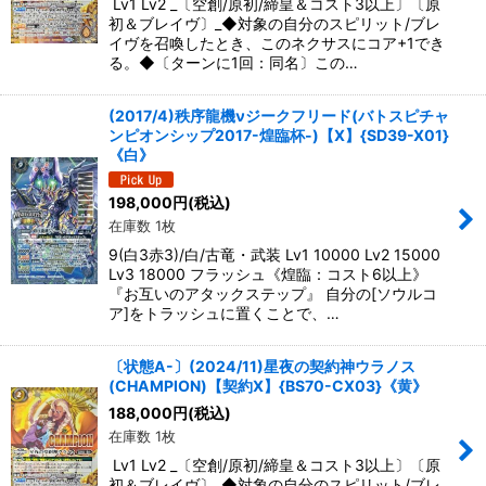
Lv1 Lv2 _〔空創/原初/締皇＆コスト3以上〕〔原
初＆ブレイヴ〕_◆対象の自分のスピリット/ブレ
イヴを召喚したとき、このネクサスにコア+1でき
る。◆〔ターンに1回：同名〕この…
(2017/4)秩序龍機νジークフリード(バトスピチャ
ンピオンシップ2017-煌臨杯-)【X】{SD39-X01}
《白》
198,000
円
(税込)
在庫数 1枚
9(白3赤3)/白/古竜・武装 Lv1 10000 Lv2 15000
Lv3 18000 フラッシュ《煌臨：コスト6以上》
『お互いのアタックステップ』 自分の[ソウルコ
ア]をトラッシュに置くことで、…
〔状態A-〕(2024/11)星夜の契約神ウラノス
(CHAMPION)【契約X】{BS70-CX03}《黄》
188,000
円
(税込)
在庫数 1枚
Lv1 Lv2 _〔空創/原初/締皇＆コスト3以上〕〔原
初＆ブレイヴ〕_◆対象の自分のスピリット/ブレ