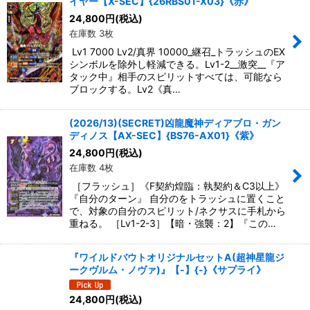
イヤー【X-SEC】{26RBS01-X03}《赤》
24,800
円
(税込)
在庫数 3枚
Lv1 7000 Lv2/真界 10000_継召_トラッシュのEX
シンボルを除外し軽減できる。Lv1-2__激突__『ア
タック中』相手のスピリットすべては、可能なら
ブロックする。Lv2《真…
(2026/13)(SECRET)凶龍魔神ディアブロ・ガン
ディノス【AX-SEC】{BS76-AX01}《紫》
24,800
円
(税込)
在庫数 4枚
［フラッシュ］《F契約煌臨：執契約＆C3以上》
『自分のターン』 自分のをトラッシュに置くこと
で、対象の自分のスピリット/ネクサスに手札から
重ねる。 ［Lv1-2-3］【暗・強襲：2】『この…
『ワイルドバウトオリジナルセットA(超神星龍ジ
ークヴルム・ノヴァ)』【-】{-}《サプライ》
24,800
円
(税込)