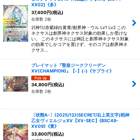
XX02}《多》
37,400
円
(税込)
在庫数 2枚
2(神1)/赤紫緑白黄青/創界神・ウル Lv1 Lv2 この
ネクサスは創界神ネクサス対象の効果しか受けな
い。 このネクサスには神託と創界神ネクサス対象
の効果でしかコアを置けず、そのコアは創界神ネ
クサス…
プレイマット『聖皇ジークフリーデン
XV(CHAMPION)』【-】{-}《サプライ》
34,800
円
(税込)
在庫数 2枚
〔状態A-〕(2025/12)(SECRET/右上英文字)戦神
乙女ヴィエルジェXV【XV-SEC】{BSC49-
XV09}《黄》
33,800
円
(税込)