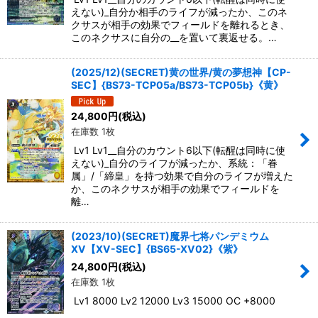
えない)_自分か相手のライフが減ったか、このネ
クサスが相手の効果でフィールドを離れるとき、
このネクサスに自分の__を置いて裏返せる。…
(2025/12)(SECRET)黄の世界/黄の夢想神【CP-
SEC】{BS73-TCP05a/BS73-TCP05b}《黄》
24,800
円
(税込)
在庫数 1枚
Lv1 Lv1__自分のカウント6以下(転醒は同時に使
えない)_自分のライフが減ったか、系統：「眷
属」/「締皇」を持つ効果で自分のライフが増えた
か、このネクサスが相手の効果でフィールドを
離…
(2023/10)(SECRET)魔界七将パンデミウム
XV【XV-SEC】{BS65-XV02}《紫》
24,800
円
(税込)
在庫数 1枚
Lv1 8000 Lv2 12000 Lv3 15000 OC +8000