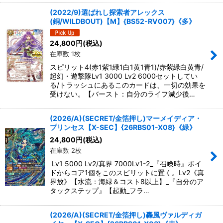
(2022/9)選ばれし探索者アレックス
(銅/WILDBOUT)【M】{BS52-RV007}《多》
24,800
円
(税込)
在庫数 1枚
スピリット4(赤1紫1緑1白1黄1青1)/赤紫緑白黄青/
起幻・遊撃隊Lv1 3000 Lv2 6000セットしてい
る/トラッシュにあるこのカードは、一切の効果を
受けない。【バースト：自分のライフ減少後…
(2026/A)(SECRET/金箔押し)マーメイディア・
プリンセス【X-SEC】{26RBS01-X08}《緑》
24,800
円
(税込)
在庫数 2枚
Lv1 5000 Lv2/真界 7000Lv1-2_『召喚時』ボイ
ドからコア1個をこのスピリットに置く。Lv2《真
界放》【水流：海緑＆コスト8以上】_『自分のア
タックステップ』【起動_フラ…
(2026/A)(SECRET/金箔押し)轟風ヴァルディガ