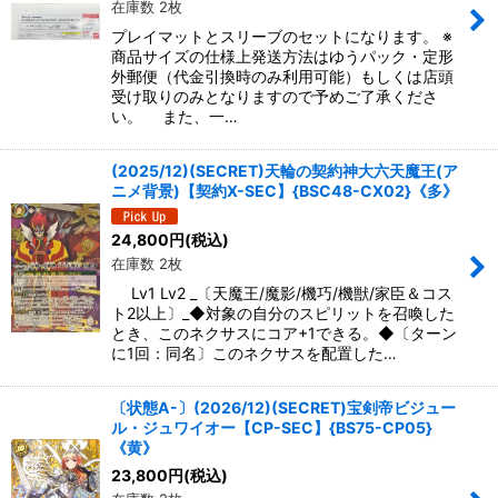
在庫数 2枚
プレイマットとスリーブのセットになります。 ※
商品サイズの仕様上発送方法はゆうパック・定形
外郵便（代金引換時のみ利用可能）もしくは店頭
受け取りのみとなりますので予めご了承くださ
い。 また、一…
(2025/12)(SECRET)天輪の契約神大六天魔王(ア
ニメ背景)【契約X-SEC】{BSC48-CX02}《多》
24,800
円
(税込)
在庫数 2枚
Lv1 Lv2 _〔天魔王/魔影/機巧/機獣/家臣＆コス
ト2以上〕_◆対象の自分のスピリットを召喚した
とき、このネクサスにコア+1できる。◆〔ターン
に1回：同名〕このネクサスを配置した…
〔状態A-〕(2026/12)(SECRET)宝剣帝ビジュー
ル・ジュワイオー【CP-SEC】{BS75-CP05}
《黄》
23,800
円
(税込)