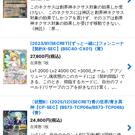
このネクサスは創界神ネクサス対象の効果しか受
けない。 このネクサスには神託と創界神ネクサス
対象の効果でしかコアを置けず、そのコアは創界
神ネクサス対象の効果しか受けず移動できない。
《神託》〔界…
(2023/9)(SECRET)[ずっと一緒に]フォンニーナ
【契約X-SEC】{BSC40-CX01}《黄》
27,800
円
(税込)
在庫数 1枚
Lv1 2000 Lv2 4000 OC +3000_チーム：アブソ
リューツ_魂状態のこのカードには《契約煌臨》で
きる。このとき、煌臨するカードに、自分のフィ
ールド/リザーブのコアを好きなだけ置く。_…
〔状態B〕(2025/12)(SECRET)青の世界/青き異
神【CP-SEC】{BS73-TCP06a/BS73-TCP06b}
《青》
24,800
円
(税込)
在庫数 1枚
Lv1 Lv1__自分のカウント6以下(転醒は同時に使