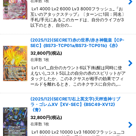
在庫数 1枚
Lv1 4000 Lv2 6000 Lv3 8000フラッシュ_『お
互いのアタックステップ』〔ターンに1回：同名〕
手札/手元にあるこのカードは、自分のライフが3
以下のとき、自分の…
(2025/12)(SECRET)赤の世界/赤き神龍皇【CP-
SEC】{BS73-TCP01a/BS73-TCP01b}《赤》
32,800
円
(税込)
在庫数 1枚
Lv1 Lv1__自分のカウント6以下(転醒は同時に使
えない)_コスト5以上の自分の赤のスピリットがア
タックしたか、このネクサスが相手の効果でフィ
ールドを離れるとき、このネクサスに自分の_…
(2025/12)(SECRET/右上英文字)天秤造神リブ
ラ・ゴレムXV【XV-SEC】{BSC49-XV12}
《青》
32,800
円
(税込)
在庫数 1枚
Lv1 8000 Lv2 10000 Lv3 16000フラッシュ__コ