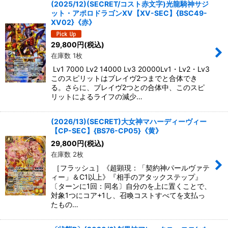
(2025/12)(SECRET/コスト赤文字)光龍騎神サジ
ット・アポロドラゴンXV【XV-SEC】{BSC49-
XV02}《赤》
29,800
円
(税込)
在庫数 1枚
Lv1 7000 Lv2 14000 Lv3 20000Lv1・Lv2・Lv3
このスピリットはブレイヴ2つまでと合体でき
る。さらに、ブレイヴ2つとの合体中、このスピ
リットによるライフの減少…
(2026/13)(SECRET)大女神マハーディーヴィー
【CP-SEC】{BS76-CP05}《黄》
29,800
円
(税込)
在庫数 2枚
［フラッシュ］《超顕現：「契約神パールヴァテ
ィー」＆C1以上》『相手のアタックステップ』
〔ターンに1回：同名〕自分のを上に置くことで、
対象1つにコア+1し、召喚コストすべてを支払っ
たもの…