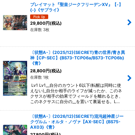
プレイマット『聖皇ジークフリーデンXV』【-】
{-}《サプライ》
29,800
円
(税込)
在庫数 3枚
〔状態A-〕(2025/12)(SECRET)青の世界/青き異
神【CP-SEC】{BS73-TCP06a/BS73-TCP06b}
《青》
28,800
円
(税込)
在庫数 1枚
Lv1 Lv1__自分のカウント6以下(転醒は同時に使
えない)_自分か相手のライフが減ったか、このネ
クサスが相手の効果でフィールドを離れるとき、
このネクサスに自分の__を置いて裏返せる。L…
〔状態A-〕(2026/12)(SECRET)混沌超神星ジー
クヴルム・オルタ・ノヴァ【AX-SEC】{BS75-
AX03}《青》
27,800
円
(税込)