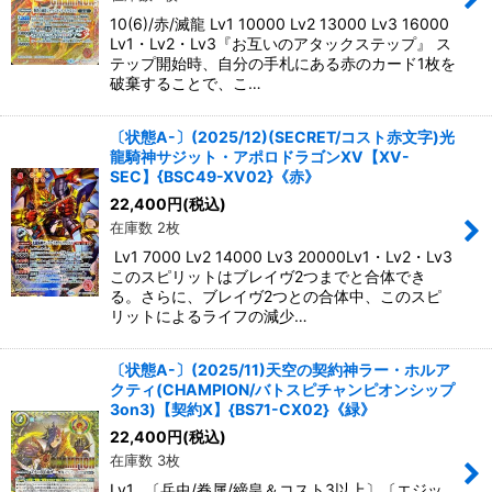
10(6)/赤/滅龍 Lv1 10000 Lv2 13000 Lv3 16000
Lv1・Lv2・Lv3『お互いのアタックステップ』 ス
テップ開始時、自分の手札にある赤のカード1枚を
破棄することで、こ…
〔状態A-〕(2025/12)(SECRET/コスト赤文字)光
龍騎神サジット・アポロドラゴンXV【XV-
SEC】{BSC49-XV02}《赤》
22,400
円
(税込)
在庫数 2枚
Lv1 7000 Lv2 14000 Lv3 20000Lv1・Lv2・Lv3
このスピリットはブレイヴ2つまでと合体でき
る。さらに、ブレイヴ2つとの合体中、このスピ
リットによるライフの減少…
〔状態A-〕(2025/11)天空の契約神ラー・ホルア
クティ(CHAMPION/バトスピチャンピオンシップ
3on3)【契約X】{BS71-CX02}《緑》
22,400
円
(税込)
在庫数 3枚
Lv1 _〔兵虫/眷属/締皇＆コスト3以上〕〔エジッ