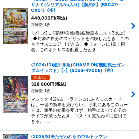
ザナミ(シリアルNo入り)【契約X】{BSC47-
絞り込む
CX01}《多》
448,000
円
(税込)
在庫数 1枚
Lv1 Lv2 _〔霊獣/樹魔/眷属/締皇＆コスト3以上〕
_◆対象の自分のスピリットを召喚したとき、この
ネクサスにコア+1できる。◆〔ターンに1回：同
名〕このネクサスを配置したとき…
(2024/10)絶甲氷盾(CHAMPION/機動戦士ガン
ダムイラスト)【-】{SD56-RV009}《白》
328,000
円
(税込)
在庫数 1枚
マジック 4(2)/白 トラッシュにあるこのカード
は、一切の効果を受けない。 手札にあるこのカー
ドは、相手の効果を受けず、相手によって自分の
ライフが減ったとき、コストを支払わずに使用で
きる。 …
(2025/8)来たぞわれらのウルトラマン