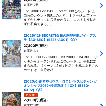
在庫数 2枚
Lv1 9000 Lv2 12000 Lv3 21000このカードは、
自分のカウント6以上のとき、ミラージュ/フィー
ルドからデッキに戻るかわりに、コストを支払わ
ずに召喚できる。_…
(2026/12)(SECRET)白銀の惑聖神龍ガイ・アス
ラ【AX-SEC】{BS75-AX01}《白》
27,800
円
(税込)
在庫数 1枚
Lv1 10000 Lv2 16000 Lv3 20000 Lv4 30000デ
ッキからオープンされたこのカードは、手札に加
えられる。〔ターンに1回：同名〕手札にあるこの
カードは、自分か相…
(2020/6)創界神ゼウス＝ロロ(バトスピチャンピ
オンシップ2019-超煌臨杯-)【XX】{BS50-
XX02}《多》
27,800
円
(税込)
在庫数 3枚