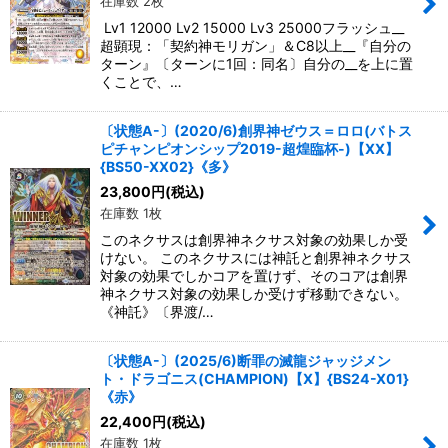
在庫数 2枚
Lv1 12000 Lv2 15000 Lv3 25000フラッシュ__
超顕現：「契約神モリガン」＆C8以上__『自分の
ターン』〔ターンに1回：同名〕自分の__を上に置
くことで、…
〔状態A-〕(2020/6)創界神ゼウス＝ロロ(バトス
ピチャンピオンシップ2019-超煌臨杯-)【XX】
{BS50-XX02}《多》
23,800
円
(税込)
在庫数 1枚
このネクサスは創界神ネクサス対象の効果しか受
けない。 このネクサスには神託と創界神ネクサス
対象の効果でしかコアを置けず、そのコアは創界
神ネクサス対象の効果しか受けず移動できない。
《神託》〔界渡/…
〔状態A-〕(2025/6)断罪の滅龍ジャッジメン
ト・ドラゴニス(CHAMPION)【X】{BS24-X01}
《赤》
22,400
円
(税込)
在庫数 1枚