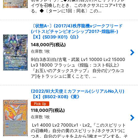
イヴを召喚したとき、このネクサスにコア+1でき
る。◆〔ターンに1回：同名〕この…
〔状態A-〕(2017/4)秩序龍機νジークフリード
(バトスピチャンピオンシップ2017-煌臨杯-)
【X】{SD39-X01}《白》
148,000
円
(税込)
在庫数 1枚
9(白3赤3)/白/古竜・武装 Lv1 10000 Lv2 15000
Lv3 18000 フラッシュ《煌臨：コスト6以上》
『お互いのアタックステップ』 自分の[ソウルコ
ア]をトラッシュに置くことで、…
(2022/9)大天使ミカファール(シリアルNo入り)
【X】{BS02-X08}《黄》
118,000
円
(税込)
在庫数 1枚
Lv1 4000 Lv2 7000Lv1・Lv2_『このスピリット
の召喚時』自分の黄のスピリット/ネクサス1つに
つき、自分のデッキを上から1枚オープンする。そ