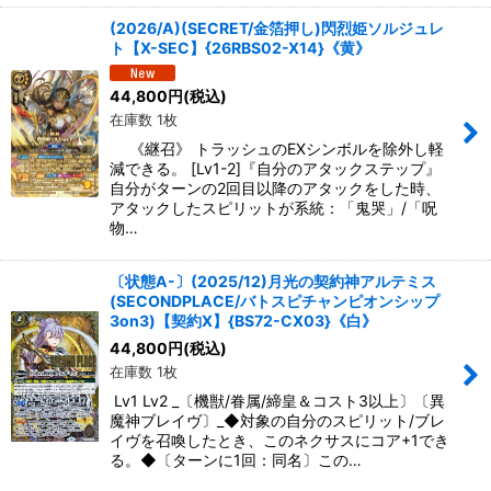
(2026/A)(SECRET/金箔押し)閃烈姫ソルジュレ
ト【X-SEC】{26RBS02-X14}《黄》
44,800
円
(税込)
在庫数 1枚
《継召》 トラッシュのEXシンボルを除外し軽
減できる。 [Lv1-2]『自分のアタックステップ』
自分がターンの2回目以降のアタックをした時、
アタックしたスピリットが系統：「鬼哭」/「呪
物…
〔状態A-〕(2025/12)月光の契約神アルテミス
(SECONDPLACE/バトスピチャンピオンシップ
3on3)【契約X】{BS72-CX03}《白》
44,800
円
(税込)
在庫数 1枚
Lv1 Lv2 _〔機獣/眷属/締皇＆コスト3以上〕〔異
魔神ブレイヴ〕_◆対象の自分のスピリット/ブレ
イヴを召喚したとき、このネクサスにコア+1でき
る。◆〔ターンに1回：同名〕この…