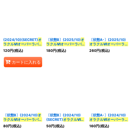
(2024/10)(SECRET)
オ
〔状態B〕(2025/10)
オ
〔状態A-〕(2025/10)
ラクルVIオーバーラバー
ラクルVIオーバーラバー
オラクルVIオーバーラバ
ズ
【CP-SEC】{BS67-
ズ
(ペンタンイラス
ーズ
(百瀬華実イラスト)
120
円
(税込)
180
円
(税込)
260
円
(税込)
CP08}《多》
ト/PB39収録)【CP】
【CP】{BS67-CP08}
{BS67-CP08}《多》
《多》
カートに入れる
〔状態B〕(2024/10)
オ
〔状態B〕(2024/10)
〔状態A-〕(2024/10)
ラクルVIオーバーラバー
(SECRET)
オラクルVIオ
オラクルVIオーバーラバ
ズ
【CP】{BS67-CP08}
ーバーラバーズ
【CP-
ーズ
(WINNER)【CP】
80
円
(税込)
50
円
(税込)
160
円
(税込)
《多》
SEC】{BS67-CP08}
{BS67-CP08}《多》