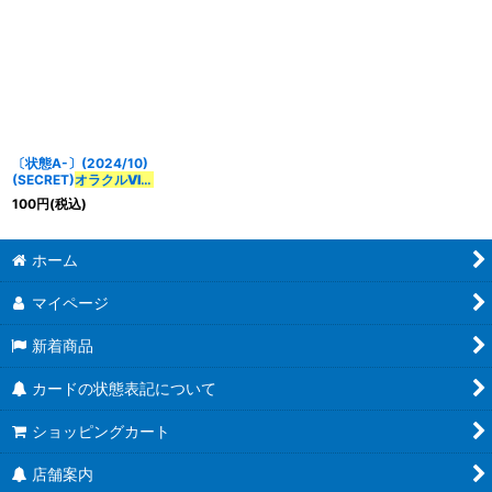
《多》
〔状態A-〕(2024/10)
(SECRET)
オラクルVIオ
ーバーラバーズ
【CP-
100
円
(税込)
SEC】{BS67-CP08}
《多》
ホーム
マイページ
新着商品
カードの状態表記について
ショッピングカート
店舗案内