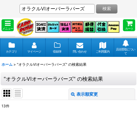
検索
メニュー
カート
店頭受取につい
カテゴリ
マイページ
収録弾
問い合わせ
ご利用案内
て
ホーム
>
"オラクルVIオーバーラバーズ"
の
検索結果
"オラクルVIオーバーラバーズ"
の
検索結果
表示順変更
閉じる
13
件
商品検索
:
表示数
: