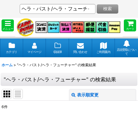
検索
メニュー
カート
店頭受取につい
カテゴリ
マイページ
収録弾
問い合わせ
ご利用案内
て
ホーム
>
"ヘラ・パスト/ヘラ・フューチャー"
の
検索結果
"ヘラ・パスト/ヘラ・フューチャー"
の
検索結果
表示順変更
閉じる
6
件
商品検索
:
表示数
: