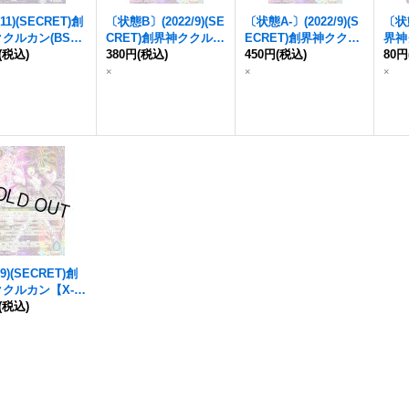
/11)(SECRET)創
〔状態B〕(2022/9)(SE
〔状態A-〕(2022/9)(S
〔状態
クルカン(BSC4
CRET)創界神ククルカ
ECRET)創界神ククル
界神
【X-SEC】{
(税込)
BS
ン【X-SEC】{
380円
(税込)
BS62-X
カン【X-SEC】{
450円
(税込)
BS62
BS6
80円
9
}《紫》
09
}《紫》
-X09
}《紫》
×
×
×
/9)(SECRET)創
クルカン【X-S
(税込)
BS62-X09
}
》