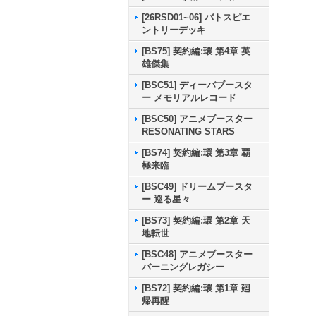
[26RSD01~06] バトスピエ
ントリーデッキ
[BS75] 契約編:環 第4章 英
雄傑集
[BSC51] ディーバブースタ
ー メモリアルレコード
[BSC50] アニメブースター
RESONATING STARS
[BS74] 契約編:環 第3章 覇
極来臨
[BSC49] ドリームブースタ
ー 巡る星々
[BS73] 契約編:環 第2章 天
地転世
[BSC48] アニメブースター
バーニングレガシー
[BS72] 契約編:環 第1章 廻
帰再醒