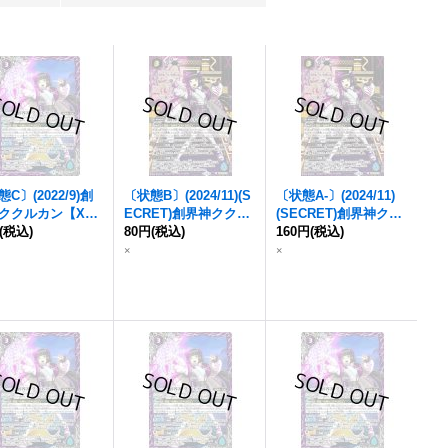
C〕(2022/9)創
〔状態B〕(2024/11)(S
〔状態A-〕(2024/11)
ククルカン【X】{
ECRET)創界神ククル
(SECRET)創界神クク
2-X09
(税込)
}《紫》
カン(BSC44収録)【X-
80円
(税込)
ルカン(BSC44収録)
160円
(税込)
SEC】{
BS62-X09
}
【X-SEC】{
BS62-X09
×
×
《紫》
}《紫》