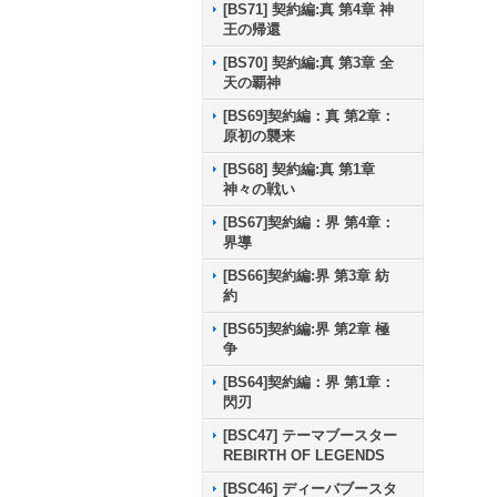
[BS71] 契約編:真 第4章 神
王の帰還
[BS70] 契約編:真 第3章 全
天の覇神
[BS69]契約編：真 第2章：
原初の襲来
[BS68] 契約編:真 第1章
神々の戦い
[BS67]契約編：界 第4章：
界導
[BS66]契約編:界 第3章 紡
約
[BS65]契約編:界 第2章 極
争
[BS64]契約編：界 第1章：
閃刃
[BSC47] テーマブースター
REBIRTH OF LEGENDS
[BSC46] ディーバブースタ