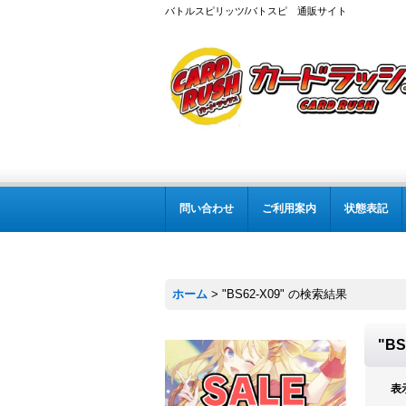
バトルスピリッツ/バトスピ 通販サイト
問い合わせ
ご利用案内
状態表記
ホーム
>
"BS62-X09"
の
検索結果
"BS
表