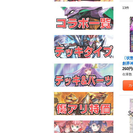
13
件
〔状態A
創界神
C44
260円
X09
}
在庫数 