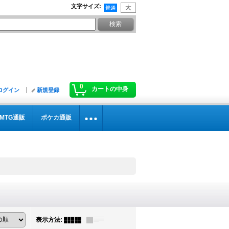
文字サイズ
:
0
カートの中身
ログイン
新規登録
MTG通販
ポケカ通販
表示方法
: