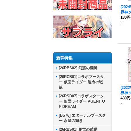
(2024
界神ク
4収録)
180円
62-X0
×
新弾特集
[26RBS02] 幻惑の翔風
[26RCB01]コラボブースタ
ー 仮面ライダー 運命の戦
線
(2022
界神ク
[26RSD07]コラボスタータ
EC】{
480円
ー 仮面ライダー AGENT O
《紫
×
F DREAM
[BS76] エターナルブースタ
ー 永皇の輝き
[26RBS01] 創世の鼓動