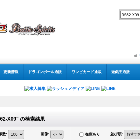
更新情報
ドラゴンボール通販
ワンピカード通販
遊戯王通販
62-X09"
の
検索結果
示数
:
画像
:
並び順
:
在庫あり