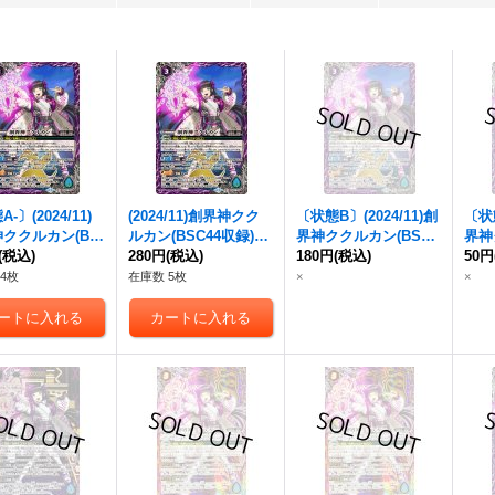
-〕(2024/11)
(2024/11)創界神クク
〔状態B〕(2024/11)創
〔状態
ククルカン(BS
ルカン(BSC44収録)
界神ククルカン(BSC4
界神
収録)【X】{
(税込)
BS62-
【X】{
280円
(税込)
BS62-X09
}
4収録)【X】{
180円
(税込)
BS62-X0
BS6
50円
《紫》
《紫》
9
}《紫》
4枚
在庫数 5枚
×
×