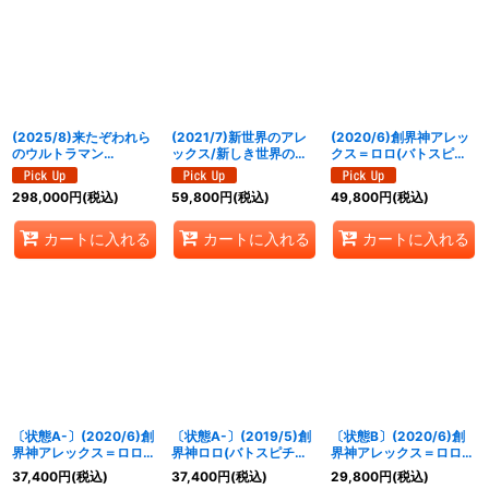
絞り込む
(2025/8)来たぞわれら
(2021/7)新世界のアレ
(2020/6)創界神アレッ
のウルトラマン
ックス/新しき世界の創
クス＝ロロ(バトスピチ
(CHAMPION/ウルトラ
界神アレックス
ャンピオンシップ2019-
マンカップ/VSゼットン
(CONGRATULATION)
超煌臨杯-)【XX】
298,000
円
(税込)
59,800
円
(税込)
49,800
円
(税込)
イラスト)【LM】
【CP】{BS55-
{BS51-XX03}《多》
{LM19-U07}《青》
TCP10a/BS55-
TCP10b}《多》
カートに入れる
カートに入れる
カートに入れる
〔状態A-〕(2020/6)創
〔状態A-〕(2019/5)創
〔状態B〕(2020/6)創
界神アレックス＝ロロ
界神ロロ(バトスピチャ
界神アレックス＝ロロ
(バトスピチャンピオン
ンピオンシップ2018-神
(バトスピチャンピオン
37,400
円
(税込)
37,400
円
(税込)
29,800
円
(税込)
シップ2019-超煌臨杯-)
煌臨杯-)【XX】{BS44-
シップ2019-超煌臨杯-)