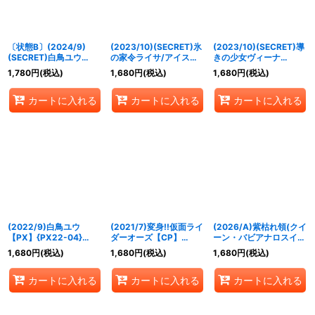
〔状態B〕(2024/9)
(2023/10)(SECRET)氷
(2023/10)(SECRET)導
(SECRET)白鳥ユウ
の家令ライサ/アイスパ
きの少女ヴィーナ
(LM2024収録)【X-
レス(BSC41収録)【転醒
(BSC41収録)【X-
1,780
円
(税込)
1,680
円
(税込)
1,680
円
(税込)
SEC】{PX22-04}
R-SEC】{BS55-
SEC】{BS52-X08}
《白》
040a/BS55-040b}
《多》
カートに入れる
カートに入れる
カートに入れる
《白》
(2022/9)白鳥ユウ
(2021/7)変身!!仮面ライ
(2026/A)紫枯れ領(クイ
【PX】{PX22-04}
ダーオーズ【CP】
ーン・バビアナロスイラ
《白》
{CB17-CP03}《青》
スト/NOTFORSALE)
1,680
円
(税込)
1,680
円
(税込)
1,680
円
(税込)
【C】{26RSD02-010}
《紫》
カートに入れる
カートに入れる
カートに入れる