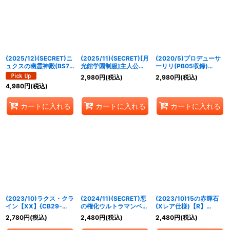
(2025/12)(SECRET)ニ
(2025/11)(SECRET)[月
(2020/5)プロデューサ
ュクスの幽霊神殿(BS74
光館学園制服]主人公
ーリリ(PB05収録)
収録/ニュクスイラスト)
【X-SEC】{CB33-
【CP】{BSC33-CP02}
2,980
円
(税込)
2,980
円
(税込)
【C-SEC】{BS72-071}
X09}《青》
《黄》
4,980
円
(税込)
《紫》
カートに入れる
カートに入れる
カートに入れる
(2023/10)ラクス・クラ
(2024/11)(SECRET)悪
(2023/10)15の赤輝石
イン【XX】{CB29-
の権化ウルトラマンベリ
(Xレア仕様)【R】
XX02}《白》
アル(CB32収録)【X-
{SD66-008}《赤》
2,780
円
(税込)
2,480
円
(税込)
2,480
円
(税込)
SEC】{PB08-X02}
《多》