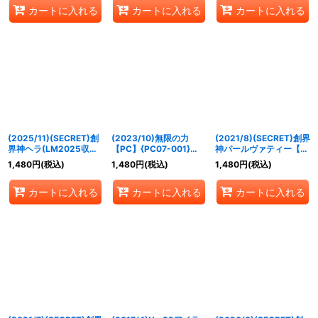
カートに入れる
カートに入れる
カートに入れる
045}《黄》
(2025/11)(SECRET)創
(2023/10)無限の力
(2021/8)(SECRET)創界
界神ヘラ(LM2025収録)
【PC】{PC07-001}
神パールヴァティー【X-
【X-SEC】{BS46-X10}
《多》
SEC】{BS58-X09}
1,480
円
(税込)
1,480
円
(税込)
1,480
円
(税込)
《紫》
《黄》
カートに入れる
カートに入れる
カートに入れる