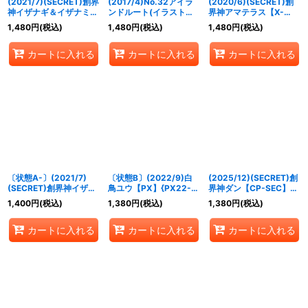
(2021/7)(SECRET)創界
(2017/4)No.32アイラ
(2020/6)(SECRET)創
神イザナギ＆イザナミ
ンドルート(イラスト違
界神アマテラス【X-
【X-SEC】{BS55-
い/BSC30収録)【R-
SEC】{BS51-X08}
1,480
円
(税込)
1,480
円
(税込)
1,480
円
(税込)
X09}《多》
SEC】{BS32-063}
《多》
《紫》
カートに入れる
カートに入れる
カートに入れる
〔状態A-〕(2021/7)
〔状態B〕(2022/9)白
(2025/12)(SECRET)創
(SECRET)創界神イザナ
鳥ユウ【PX】{PX22-
界神ダン【CP-SEC】
ギ＆イザナミ【X-SEC】
04}《白》
{BSC49-CP03}《多》
1,400
円
(税込)
1,380
円
(税込)
1,380
円
(税込)
{BS55-X09}《多》
カートに入れる
カートに入れる
カートに入れる