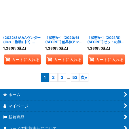
(2022/8)AAAヴンダー
〔状態A-〕(2020/6)
〔状態A-〕(2021/8)
(illus：旗助)【R】
(SECRET)創界神アマテ
(SECRET)ゼットの師匠
{CB21-043}《赤》
ラス【X-SEC】{BS51-
ウルトラマンゼロ【M-
1,280
円
(税込)
1,280
円
(税込)
1,280
円
(税込)
X08}《多》
SEC】{CB18-057}
《白》
カートに入れる
カートに入れる
カートに入れる
1
2
3
...
53
次
»
ホーム
マイページ
新着商品
カードの状態表記について