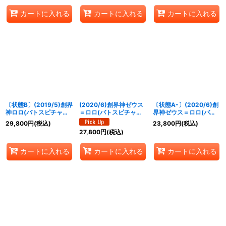
【XX】{BS51-XX03}
XX02}《多》
【XX】{BS51-XX03}
カートに入れる
カートに入れる
カートに入れる
《多》
《多》
〔状態B〕(2019/5)創界
(2020/6)創界神ゼウス
〔状態A-〕(2020/6)創
神ロロ(バトスピチャン
＝ロロ(バトスピチャン
界神ゼウス＝ロロ(バト
ピオンシップ2018-神煌
ピオンシップ2019-超煌
スピチャンピオンシップ
29,800
円
(税込)
23,800
円
(税込)
臨杯-)【XX】{BS44-
臨杯-)【XX】{BS50-
2019-超煌臨杯-)
27,800
円
(税込)
XX02}《多》
XX02}《多》
【XX】{BS50-XX02}
《多》
カートに入れる
カートに入れる
カートに入れる