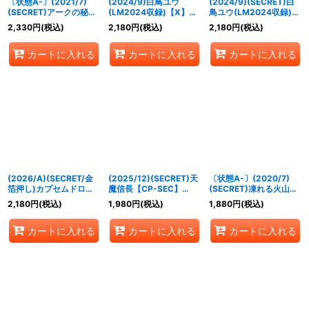
〔状態A-〕(2021/7)
(2024/9)白鳥ユウ
(2024/9)(SECRET)白
(SECRET)アークの秘
(LM2024収録)【X】
鳥ユウ(LM2024収録)
書・アズ【X-SEC】
{PX22-04}《白》
【X-SEC】{PX22-04}
2,330
円
(税込)
2,180
円
(税込)
2,180
円
(税込)
{CB17-X06}《紫》
《白》
カートに入れる
カートに入れる
カートに入れる
(2026/A)(SECRET/金
(2025/12)(SECRET)天
〔状態A-〕(2020/7)
箔押し)カプセムドロッ
魔信長【CP-SEC】
(SECRET)凍れる火山
パー【C-SEC】
{BSC48-CP03}《多》
(BSC36収録)【C-
2,180
円
(税込)
1,980
円
(税込)
1,880
円
(税込)
{26RSD07-012}《紫》
SEC】{BS43-084}
《白》
カートに入れる
カートに入れる
カートに入れる