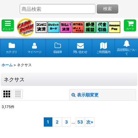
検索
メニュー
カート
店頭受取につい
カテゴリ
マイページ
収録弾
問い合わせ
ご利用案内
て
ホーム
>
ネクサス
ネクサス
表示順変更
閉じる
3,175
件
表示数
:
1
2
3
...
53
次
»
並び順
: