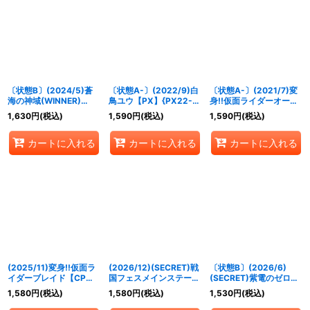
〔状態B〕(2024/5)蒼
〔状態A-〕(2022/9)白
〔状態A-〕(2021/7)変
海の神域(WINNER)
鳥ユウ【PX】{PX22-
身!!仮面ライダーオーズ
【-】{BSC32-009}
04}《白》
【CP】{CB17-CP03}
1,630
円
(税込)
1,590
円
(税込)
1,590
円
(税込)
《青》
《青》
カートに入れる
カートに入れる
カートに入れる
(2025/11)変身!!仮面ラ
(2026/12)(SECRET)戦
〔状態B〕(2026/6)
イダーブレイド【CP】
国フェスメインステージ
(SECRET)紫電のゼロ
{CB34-CP03}《黄》
(フラム・サンドリアイ
(LM2026収録)【X-
1,580
円
(税込)
1,580
円
(税込)
1,530
円
(税込)
ラスト/BSC51収録)
SEC】{PX19-04}
【C-SEC】{BSC23-
《紫》