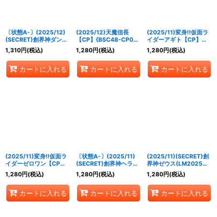
〔状態A-〕(2025/12)
(2025/12)天魔信長
(2025/11)変身!!仮面ラ
(SECRET)創界神ダン
【CP】{BSC48-CP03}
イダーアギト【CP】
【CP-SEC】{BSC49-
《多》
{CB34-CP01}《赤》
1,310
円
(税込)
1,280
円
(税込)
1,280
円
(税込)
CP03}《多》
カートに入れる
カートに入れる
カートに入れる
(2025/11)変身!!仮面ラ
〔状態A-〕(2025/11)
(2025/11)(SECRET)創
イダーゼロワン【CP】
(SECRET)創界神ヘラ
界神ゼウス(LM2025収
{CB34-CP06}《緑》
(LM2025収録)【X-
録)【X-SEC】{BS46-
1,280
円
(税込)
1,280
円
(税込)
1,280
円
(税込)
SEC】{BS46-X10}
X09}《赤》
《紫》
カートに入れる
カートに入れる
カートに入れる