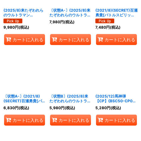
(2025/8)来たぞわれら
〔状態A-〕(2025/8)来
(2021/8)(SECRET)百瀬
のウルトラマン
たぞわれらのウルトラマ
勇貴[バトルスピリッツ
(WINNER/ウルトラマン
ン(WINNER/ウルトラマ
ミラージュ]【CP-
7,980
円
(税込)
カップ/VSゼットンイラ
ンカップ/VSゼットンイ
SEC】{SD61-CP01}
9,980
円
(税込)
7,480
円
(税込)
スト)【LM】{LM19-
ラスト)【LM】{LM19-
《白》
U07}《青》
U07}《青》
カートに入れる
カートに入れる
カートに入れる
〔状態A-〕(2021/8)
〔状態B〕(2025/8)来
(2025/12)馬神弾
(SECRET)百瀬勇貴[バト
たぞわれらのウルトラマ
【CP】{BSC50-CP01}
ルスピリッツミラージ
ン(WINNER/ウルトラマ
《赤》
6,830
円
(税込)
5,980
円
(税込)
5,280
円
(税込)
ュ]【CP-SEC】{SD61-
ンカップ/VSゼットンイ
CP01}《白》
ラスト)【LM】{LM19-
カートに入れる
カートに入れる
カートに入れる
U07}《青》