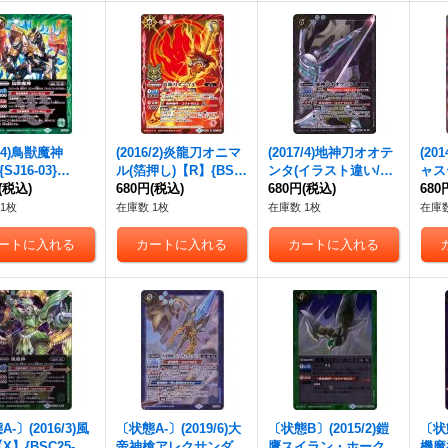
7/4)鳥獣魔神
(2016/2)炎龍刀オニマ
(2017/4)地神刀オオテ
(20
SJ16-03}
ル(箔押し)【R】{BS3
ンタ(イラスト違い/BS
ャス
》
(税込)
2-056}《赤》
680円
(税込)
C30収録)【X-SEC】
680円
(税込)
剣大戦
680
{BSC21-X04}《白》
《赤
1枚
在庫数 1枚
在庫数 1枚
在庫数
-〕(2016/3)風
〔状態A-〕(2019/6)大
〔状態B〕(2015/2)鎧
〔状態
X】{BSC25-X0
帝神槍アレクサンダー
鷹スイラン・ホーク
機魔