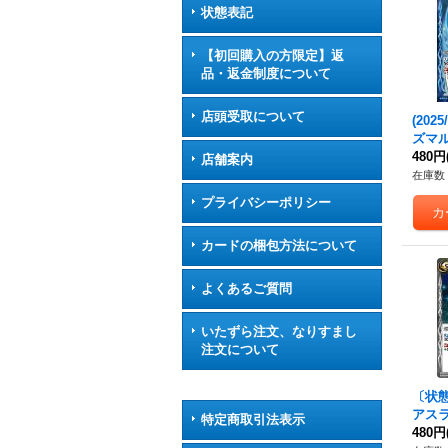
状態表記
【初回購入の方限定】返
品・返金制度について
店頭受取について
(202
ズマル
8-03
480円
店舗案内
在庫数 
プライバシーポリシー
カードの梱包方法について
よくあるご質問
いたずら注文、なりすまし
注文について
〔状態A
アスラ
特定商取引法表示
INY
480円