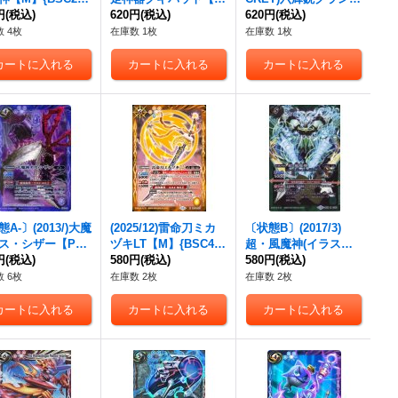
}《紫》
円
(税込)
P】{BS71-CP06}
620円
(税込)
シュタイン(Xレア仕
620円
(税込)
《青》
様)【P】{P17-15}
 4枚
在庫数 1枚
在庫数 1枚
《多》
A-〕(2013/)大魔
(2025/12)雷命刀ミカ
〔状態B〕(2017/3)
ス・シザー【P】
ヅキLT【M】{BSC48-
超・風魔神(イラスト
13-03}《紫》
円
(税込)
037}《黄》
580円
(税込)
違い/超進化WCGカー
580円
(税込)
ド)【X】{BS38-CP02}
 6枚
在庫数 2枚
在庫数 2枚
《緑》