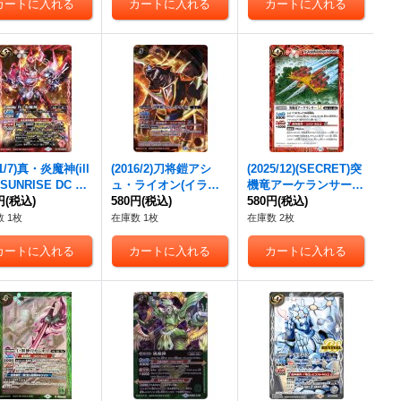
21/7)真・炎魔神(ill
(2016/2)刀将鎧アシ
(2025/12)(SECRET)突
SUNRISE DC stu
ュ・ライオン(イラス
機竜アーケランサーL
)【X】{BS54-X08}
円
(税込)
ト違い/CGカード)
580円
(税込)
T【M-SEC】{BSC50-
580円
(税込)
》
【R】{BSC20-020}
019}《赤》
 1枚
在庫数 1枚
在庫数 2枚
《赤》