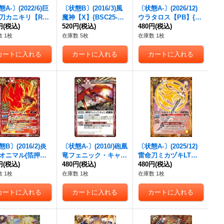
A-〕(2022/6)巨
〔状態B〕(2016/3)風
〔状態A-〕(2026/12)
刀カニキリ【R】
魔神【X】{BSC25-X0
ウラタロス【PB】{P
49-081}《緑》
円
(税込)
5}《緑》
520円
(税込)
B46-RV002}《白》
480円
(税込)
 1枚
在庫数 5枚
在庫数 1枚
B〕(2016/2)炎
〔状態A-〕(2010/)砲凰
〔状態A-〕(2025/12)
オニマル(箔押し)
竜フェニック・キャノ
雷命刀ミカヅキLT
{BS32-056}
円
(税込)
ン【R】{BS10-062}
480円
(税込)
【M】{BSC48-037}
480円
(税込)
》
《赤》
《黄》
 1枚
在庫数 1枚
在庫数 1枚