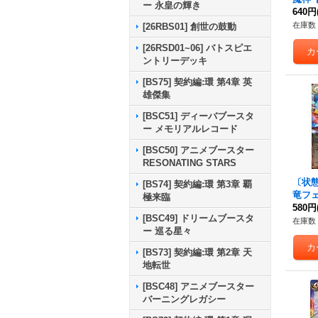
ー 永皇の輝き
5}《
640円
在庫数 
[26RBS01] 創世の鼓動
[26RSD01~06] バトスピエ
ントリーデッキ
[BS75] 契約編:環 第4章 英
雄傑集
[BSC51] ディーバブースタ
ー メモリアルレコード
[BSC50] アニメブースター
RESONATING STARS
〔状態A
[BS74] 契約編:環 第3章 覇
竜フ
極来臨
(SD0
580円
[BSC49] ドリームブースタ
9}《
在庫数 
ー 巡る星々
[BS73] 契約編:環 第2章 天
地転世
[BSC48] アニメブースター
バーニングレガシー