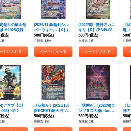
5/6)創世の槍＆創
(2024/11)銀輪剣シル
(2022/6)巨蟹神刀カニ
〔状態
(LM2025収録)
バーウィール【X】{B
キリ【R】{BS49-081}
竜フ
BS51-X07}
(税込)
S70-X07}《多》
580円
(税込)
《緑》
580円
(税込)
【X
580
》
1枚
在庫数 12枚
在庫数 1枚
在庫数
9/4)デネブ【C】
〔状態A-〕(2023/10)
〔状態A-〕(2022/8)ロ
〔状態
4-063}《白》
(SECRET)廻天刃ツヴ
ンギヌスの槍(illus：
神刀
(税込)
ァイザー【X-SEC】
580円
(税込)
安國一将)【M】{CB21
580円
(税込)
スト
580
{BS64-X07}《多》
-042}《紫》
【X-
1枚
在庫数 1枚
在庫数 2枚
在庫数
04