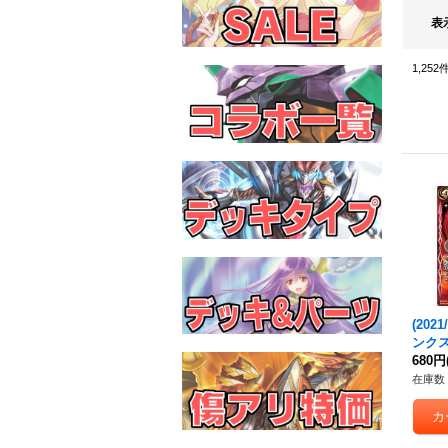
表
1,252
(202
ンクス
【R】{
680円
《赤
在庫数 