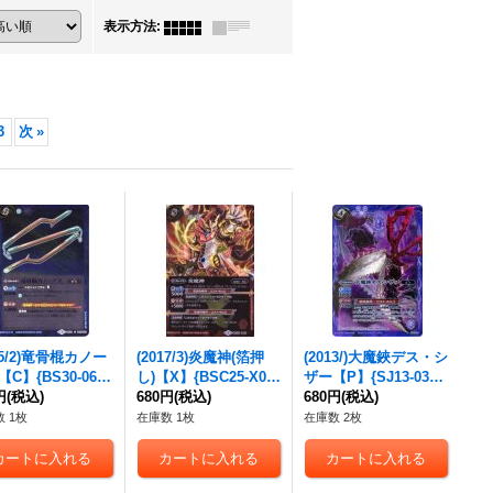
表示方法
:
3
次
»
15/2)竜骨棍カノー
(2017/3)炎魔神(箔押
(2013/)大魔鋏デス・シ
C】{BS30-064}
し)【X】{BSC25-X04}
ザー【P】{SJ13-03}
》
円
(税込)
《赤》
680円
(税込)
《紫》
680円
(税込)
 1枚
在庫数 1枚
在庫数 2枚