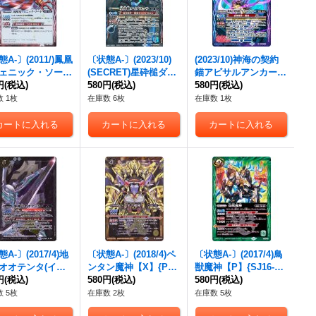
A-〕(2011/)鳳凰
〔状態A-〕(2023/10)
(2023/10)神海の契約
ェニック・ソード
(SECRET)星砕槌ダイ
錨アビサルアンカー
】{X009}《赤》
円
(税込)
ダロッサ【X-SEC】
580円
(税込)
【X】{BS66-X11}
580円
(税込)
{BS65-X09}《多》
《多》
 1枚
在庫数 6枚
在庫数 1枚
A-〕(2017/4)地
〔状態A-〕(2018/4)ペ
〔状態A-〕(2017/4)鳥
オオテンタ(イラ
ンタン魔神【X】{PB1
獣魔神【P】{SJ16-0
違い/BSC30収録)
円
(税込)
7-X04}《黄》
580円
(税込)
3}《緑》
580円
(税込)
SEC】{BSC21-X
 5枚
在庫数 2枚
在庫数 5枚
}《白》