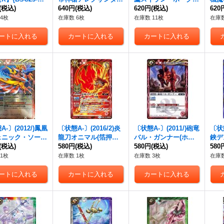
緑》
(税込)
スピア【LM】{LM19-
640円
(税込)
【M】{BSC20-021}
620円
(税込)
035
620
06}《青》
《緑》
4枚
在庫数 6枚
在庫数 11枚
在庫数
-〕(2012/)鳳凰
〔状態A-〕(2016/2)炎
〔状態A-〕(2011/)砲竜
〔状態
ェニック・ソード
龍刀オニマル(箔押し)
バル・ガンナー(ホイ
鋏デ
9収録)【X】{X00
(税込)
【R】{BS32-056}
580円
(税込)
ル仕様/SD08収録)
580円
(税込)
{SJ
580
赤》
《赤》
【C】{SD03-010}
1枚
在庫数 1枚
在庫数 3枚
在庫数
《赤》