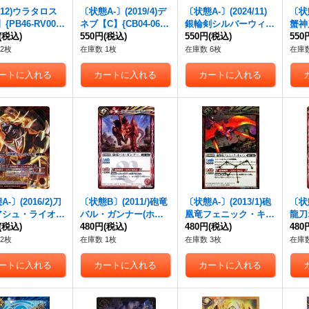
6/12)ウラタロス
〔状態A-〕(2019/4)デ
〔状態A-〕(2024/11)
〔状態
{PB46-RV002}
ネブ【C】{CB04-063}
銀輪剣シルバーウィー
蟹神
》
(税込)
《白》
550円
(税込)
ル【X】{BS70-X07}
550円
(税込)
{BS
550
《多》
2枚
在庫数 1枚
在庫数 6枚
在庫数
-〕(2016/2)刀
〔状態B〕(2011/)砲竜
〔状態A-〕(2013/1)砲
〔状態
アシュ・ライオン
バル・ガンナー(ホイ
凰竜フェニック・キャ
龍刀
スト違い/CGカー
(税込)
ル仕様/SD08収録)
480円
(税込)
ノン(SD21収録)【R】
480円
(税込)
【R】
480
】{BSC20-020}
【C】{SD03-010}
{BS10-062}《赤》
《赤
2枚
在庫数 1枚
在庫数 3枚
在庫数
》
《赤》