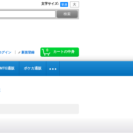
文字サイズ
:
0
カートの中身
ログイン
新規登録
MTG通販
ポケカ通販