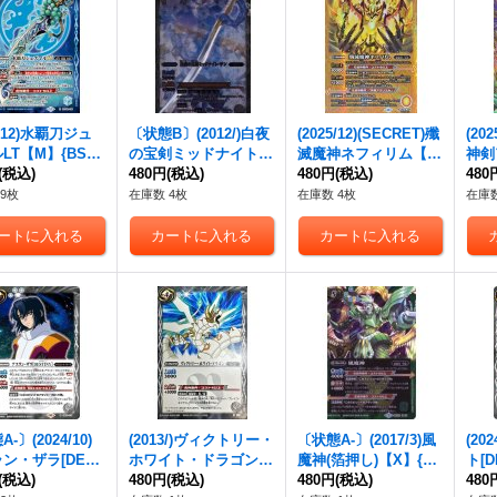
5/12)水覇刀ジュ
〔状態B〕(2012/)白夜
(2025/12)(SECRET)殲
(20
LT【M】{BSC4
の宝剣ミッドナイト・
滅魔神ネフィリム【M
神剣
8}《青》
(税込)
サン【X】{SD11-X02}
480円
(税込)
-SEC】{BS72-065}
480円
(税込)
EC】
480
《白》
《黄》
《多
9枚
在庫数 4枚
在庫数 4枚
在庫数
-〕(2024/10)
(2013/)ヴィクトリー・
〔状態A-〕(2017/3)風
(20
ン・ザラ[DEST
ホワイト・ドラゴン(P
魔神(箔押し)【X】{BS
ト[D
](Xレア仕様)【R】
(税込)
B13収録)【P】{P041}
480円
(税込)
C25-X05}《緑》
480円
(税込)
様)【
480