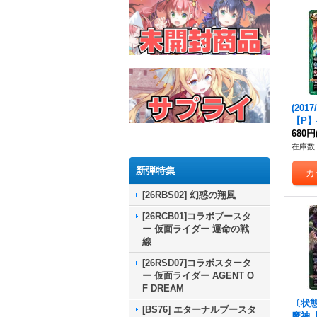
(201
【P】{
《緑
680円
在庫数 
新弾特集
[26RBS02] 幻惑の翔風
[26RCB01]コラボブースタ
ー 仮面ライダー 運命の戦
線
[26RSD07]コラボスタータ
ー 仮面ライダー AGENT O
F DREAM
〔状態A
[BS76] エターナルブースタ
魔神【