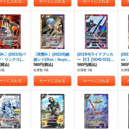
-〕(2021/6)バ
〔状態A-〕(2022/8)綾
(2019/4)ライドブッカ
(20
ジ・リンクス(フ
波レイ(illus：ikuyoa
ー【C】{SD42-012}
us：
ト)【R】{SD54
(税込)
n)【R】{SD62-013}
580円
(税込)
《赤》
580円
(税込)
dio
580
}《赤》
《多》
《赤
2枚
在庫数 5枚
在庫数 1枚
在庫数