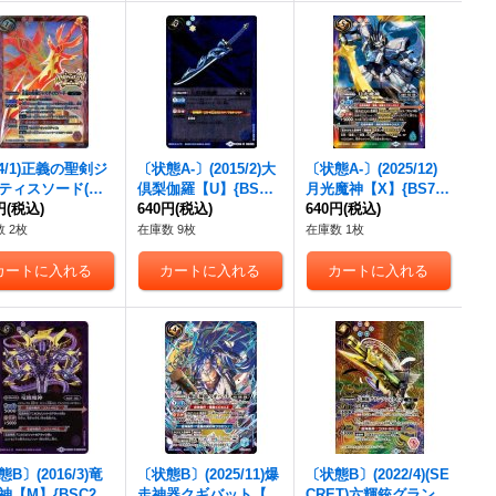
14/1)正義の聖剣ジ
〔状態A-〕(2015/2)大
〔状態A-〕(2025/12)
ティスソード(聖
倶梨伽羅【U】{BSC2
月光魔神【X】{BS72-
)【X】{X13-07}
円
(税込)
1-011}《青》
640円
(税込)
X09}《多》
640円
(税込)
》
 2枚
在庫数 9枚
在庫数 1枚
B〕(2016/3)竜
〔状態B〕(2025/11)爆
〔状態B〕(2022/4)(SE
神【M】{BSC25-
走神器クギバット【C
CRET)六輝銃グランツ