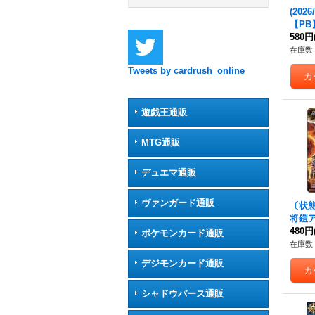
(202
【PB】
《白
580円
在庫数 
Tweets by cardrush_online
遊戯王通販
MTG通販
デュエマ通販
ヴァンガード通販
〔状態A
将鎧
(イラ
480円
ポケモンカード通販
ド)【R
在庫数 
《赤
デジモンカード通販
シャドウバース通販