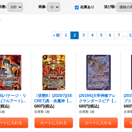
示数
:
画像
:
並び順
:
在庫あり
件
«
前
1
2
3
4
5
6
7
...
1
1/6)バナージ・リ
〔状態B〕(2020/7)(SE
(2019/6)大帝神槍アレ
(20
(フルアート)
CRET)真・炎魔神【X-
クサンダースピア【L
プス【
SD54-010}
(税込)
SEC】{BS54-X08}
680円
(税込)
M】{LM19-06}《青》
680円
(税込)
《青
680
》
《赤》
1枚
在庫数 1枚
在庫数 1枚
在庫数