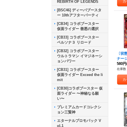
REBIRTH OF LEGENDS
[BSC46] ディーバブースタ
ー 10thアフターパーティ
[CB34] コラボブースター
仮面ライダー 善悪の選択
[CB33] コラボブースター
ペルソナ３ リロード
[CB32] コラボブースター
〔状態A
ウルトラマン イマジネーシ
ナー
ョンパワー
ルアー
580円
-010
在庫数 
[CB31] コラボブースター
仮面ライダー Exceed the li
mit
[CB30]コラボブースター 仮
面ライダー 〜神秘なる願
い〜
プレミアムカードコレクシ
ョン三賢神
エターナルプロモパック V
ol.1