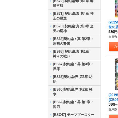
[BS72] 契約編:環 第1章 廻
帰再醒
[BS71] 契約編:真 第4章 神
王の帰還
(202
[BS70] 契約編:真 第3章 全
世の盾
天の覇神
【X】{
580円
《多
在庫数 
[BS69]契約編：真 第2章：
原初の襲来
[BS68] 契約編:真 第1章
神々の戦い
[BS67]契約編：界 第4章：
界導
[BS66]契約編:界 第3章 紡
約
[BS65]契約編:界 第2章 極
争
(201
{CB0
[BS64]契約編：界 第1章：
580円
閃刃
在庫数 
[BSC47] テーマブースター