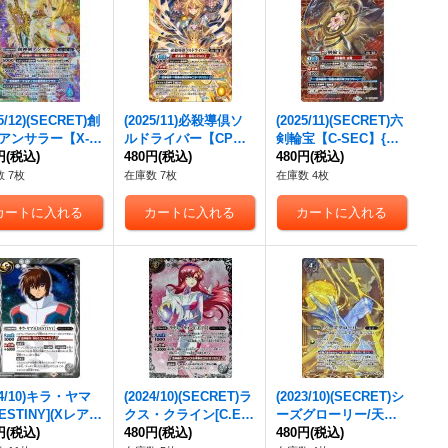
25/12)(SECRET)創
(2025/11)必殺導倶ソ
(2025/11)(SECRET)六
アンサラー【X-S
ルドライバー【CP】
剣輪宝【C-SEC】{SD
{BS72-X08}
円
(税込)
{BS71-CP05}《黄》
480円
(税込)
69-005}《赤》
480円
(税込)
》
 7枚
在庫数 7枚
在庫数 4枚
24/10)キラ・ヤマ
(2024/10)(SECRET)ラ
(2023/10)(SECRET)シ
ESTINY](Xレア仕
クス・クライン[C.E.7
ーズグローリー/天醒
R】{CB27-015}
円
(税込)
5]【M-SEC】{CBX01-
480円
(税込)
槍ロンゴ・ミニアス(B
480円
(税込)