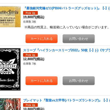
『最強銀河究極ゼロ(PB04/バトラーズグッズセット)』【-】{
19,800円
(税込)
在庫数 3枚
※商品の性質上、輸送箱に入っていない場合がございます
スリーブ『ハイランカースリーブ2022』50枚【-】{-}《サプ
12,800円
(税込)
在庫数 7枚
プレイマット『聖皇vs大甲帝(バトラーズランキング)』【-】{
10,800円
(税込)