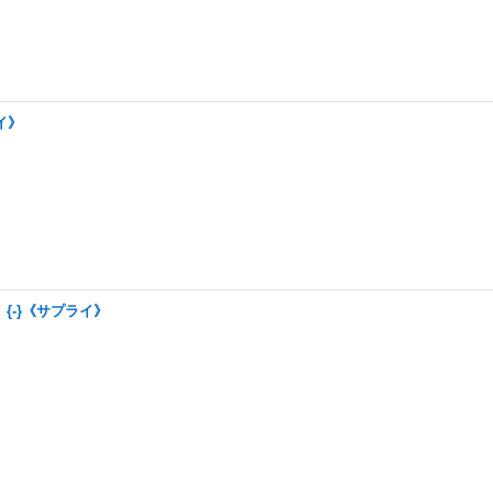
イ》
{-}《サプライ》