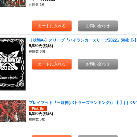
在庫数 1枚
〔状態A-〕スリーブ『ハイランカースリーブ2022』50枚【-】
9,980円
(税込)
在庫数 6個
プレイマット『三龍神(バトラーズランキング)』【-】{-}《
6,980円
(税込)
在庫数 5枚