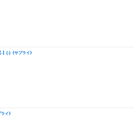
-】{-}《サプライ》
プライ》