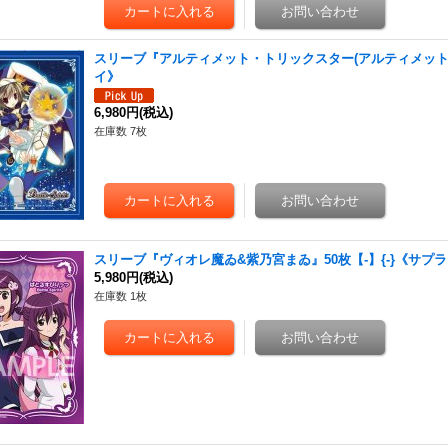
スリーブ『アルティメット・トリックスター(アルティメットコレ
イ》
6,980円
(税込)
在庫数 7枚
スリーブ『ヴィオレ魔ゐ&紫乃宮まゐ』50枚【-】{-}《サプ
5,980円
(税込)
在庫数 1枚