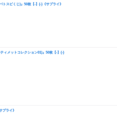
トスピくじ)』50枚【-】{-}《サプライ》
メットコレクション01)』50枚【-】{-}
《サプライ》