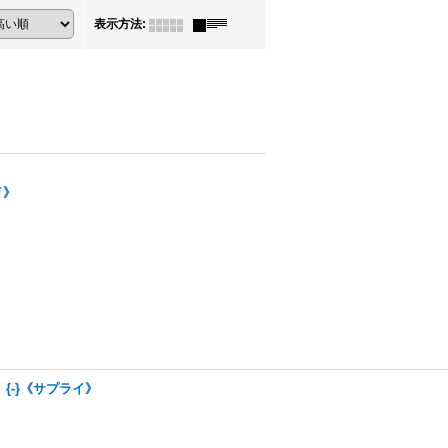
表示方法
:
イ》
】{-}《サプライ》