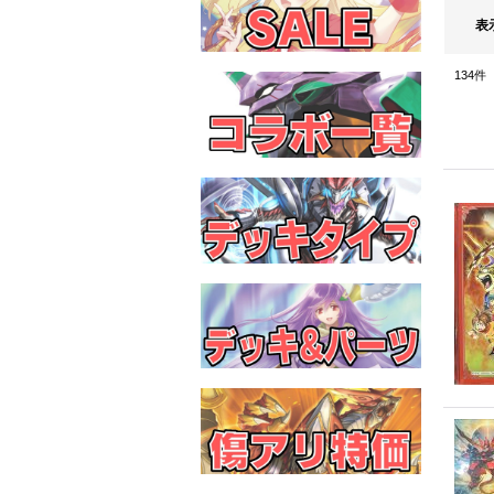
表
134
件