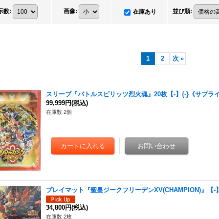
示数
:
画像
:
並び順
:
在庫あり
1
2
次
»
スリーブ『バトルスピリッツ烈火魂』20枚【-】{-}《サプラ
99,999円
(税込)
在庫数 2個
プレイマット『聖皇ジークフリーデンXV(CHAMPION)』【-
34,800円
(税込)
在庫数 2枚