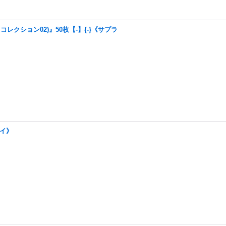
クション02)』50枚【-】{-}《サプラ
ライ》