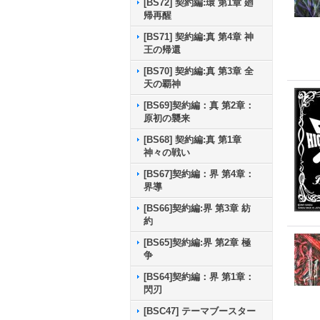
[BS72] 契約編:環 第1章 廻
帰再醒
[BS71] 契約編:真 第4章 神
王の帰還
[BS70] 契約編:真 第3章 全
天の覇神
[BS69]契約編：真 第2章：
原初の襲来
[BS68] 契約編:真 第1章
神々の戦い
[BS67]契約編：界 第4章：
界導
[BS66]契約編:界 第3章 紡
約
[BS65]契約編:界 第2章 極
争
[BS64]契約編：界 第1章：
閃刃
[BSC47] テーマブースター