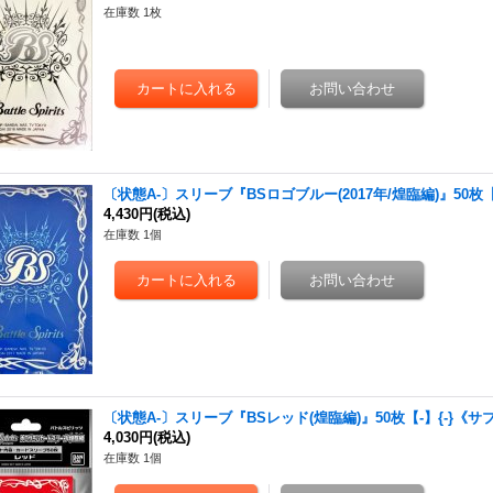
在庫数 1枚
〔状態A-〕スリーブ『BSロゴブルー(2017年/煌臨編)』50枚【
4,430円
(税込)
在庫数 1個
〔状態A-〕スリーブ『BSレッド(煌臨編)』50枚【-】{-}《サ
4,030円
(税込)
在庫数 1個