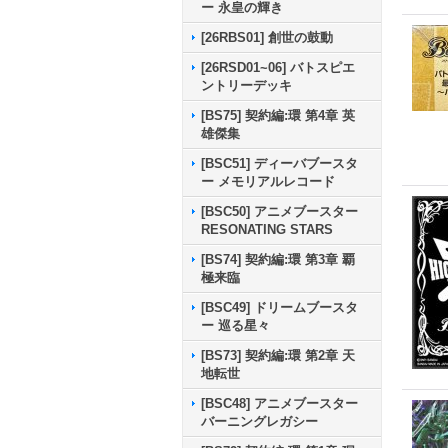
ー 永皇の輝き
[26RBS01] 創世の鼓動
[26RSD01~06] バトスピエ
ントリーデッキ
[BS75] 契約編:環 第4章 英
雄傑集
[BSC51] ディーバブースタ
ー メモリアルレコード
[BSC50] アニメブースター
RESONATING STARS
[BS74] 契約編:環 第3章 覇
極来臨
[BSC49] ドリームブースタ
ー 巡る星々
[BS73] 契約編:環 第2章 天
地転世
[BSC48] アニメブースター
バーニングレガシー