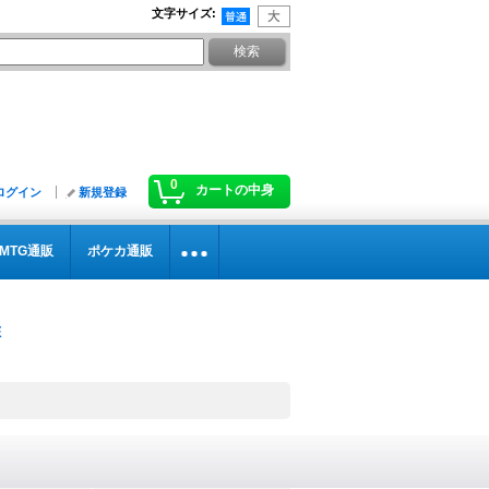
文字サイズ
:
0
カートの中身
ログイン
新規登録
MTG通販
ポケカ通販