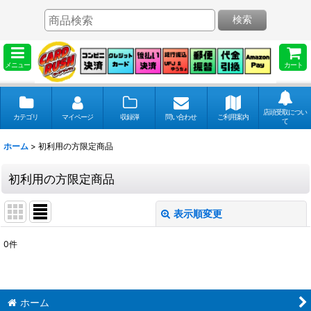
検索
メニュー
カート
店頭受取につい
カテゴリ
マイページ
収録弾
問い合わせ
ご利用案内
て
ホーム
>
初利用の方限定商品
初利用の方限定商品
表示順変更
閉じる
0
件
表示数
:
並び順
:
ホーム