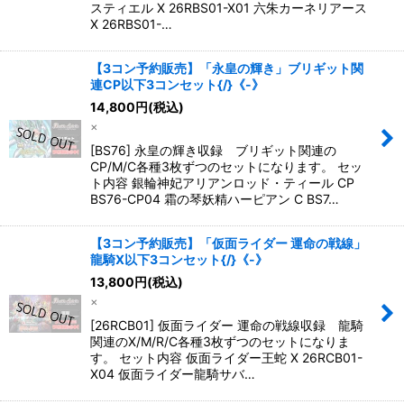
スティエル X 26RBS01-X01 六朱カーネリアース
X 26RBS01-…
【3コン予約販売】「永皇の輝き」ブリギット関
連CP以下3コンセット{/}《-》
14,800
円
(税込)
×
[BS76] 永皇の輝き収録 ブリギット関連の
CP/M/C各種3枚ずつのセットになります。 セッ
ト内容 銀輪神妃アリアンロッド・ティール CP
BS76-CP04 霜の琴妖精ハーピアン C BS7…
【3コン予約販売】「仮面ライダー 運命の戦線」
龍騎X以下3コンセット{/}《-》
13,800
円
(税込)
×
[26RCB01] 仮面ライダー 運命の戦線収録 龍騎
関連のX/M/R/C各種3枚ずつのセットになりま
す。 セット内容 仮面ライダー王蛇 X 26RCB01-
X04 仮面ライダー龍騎サバ…