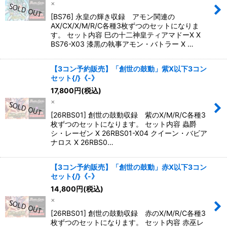
×
絞り込む
[BS76] 永皇の輝き収録 アモン関連の
AX/CX/X/M/R/C各種3枚ずつのセットになりま
す。 セット内容 巳の十二神皇ティアマドーX X
BS76-X03 漆黒の執事アモン・バトラー X …
【3コン予約販売】「創世の鼓動」紫X以下3コン
セット{/}《-》
17,800
円
(税込)
×
[26RBS01] 創世の鼓動収録 紫のX/M/R/C各種3
枚ずつのセットになります。 セット内容 蟲爵
シ・レーゼン X 26RBS01-X04 クイーン・バビア
ナロス X 26RBS0…
【3コン予約販売】「創世の鼓動」赤X以下3コン
セット{/}《-》
14,800
円
(税込)
×
[26RBS01] 創世の鼓動収録 赤のX/M/R/C各種3
枚ずつのセットになります。 セット内容 赤巫レ