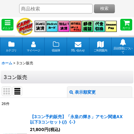
検索
メニュー
カート
店頭受取につい
カテゴリ
マイページ
収録弾
問い合わせ
ご利用案内
て
ホーム
>
3コン販売
3コン販売
表示順変更
閉じる
26
件
表示数
:
【3コン予約販売】「永皇の輝き」アモン関連AX
以下3コンセット{/}《-》
並び順
:
21,800
円
(税込)