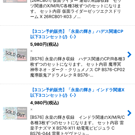
[26RCB01] 仮面ライダー 運命の戦線収録 ゼッ
ツ関連のX/M/R/C各種3枚ずつのセットになりま
す。 セット内容 仮面ライダーゼッツエクスドリ
ーム X 26RCB01-X03 ノ…
【3コン予約販売】「永皇の輝き」ハデス関連CP
以下3コンセット{/}《-》
5,980
円
(税込)
×
[BS76] 永皇の輝き収録 ハデス関連のCP/R各種3
枚ずつのセットになります。 セット内容 魔導冥
神帝ネオ・ダーク・クリュメノス CP BS76-CP02
魔導眼鬼アドラメレク R BS76-…
【3コン予約販売】「永皇の輝き」インドラ関連X
以下3コンセット{/}《-》
4,980
円
(税込)
×
[BS76] 永皇の輝き収録 インドラ関連のX/M/R/C
各種3枚ずつのセットになります。 セット内容 雷
皇子ナズマ X BS76-X11 幼電竜ビビジュラ C
BS76-044 雷竜トゲヴァジュ…