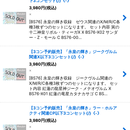
下3コンセット{/}《-》
3,980
円
(税込)
×
[BS76] 永皇の輝き収録 ゼウス関連のX/M/R/C各
種3枚ずつのセットになります。 セット内容 寅の
十二神皇リボル・ティーガX X BS76-X02 サンダ
ー・Z・モール C BS76-00…
【3コン予約販売】「永皇の輝き」ジークヴルム
関連X以下3コンセット{/}《-》
3,980
円
(税込)
×
[BS76] 永皇の輝き収録 ジークヴルム関連の
X/M/R/C各種3枚ずつのセットになります。 セッ
ト内容 紅蓮の龍星神ジーク・メテオヴルム X
BS76-X01 紅蓮の竜星カタナカサゴ C BS…
【3コン予約販売】「永皇の輝き」ラー・ホルア
クティ関連CP以下3コンセット{/}《-》
3,980
円
(税込)
×