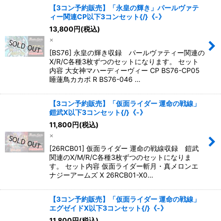
【3コン予約販売】「永皇の輝き」パールヴァテ
ィー関連CP以下3コンセット{/}《-》
13,800
円
(税込)
×
[BS76] 永皇の輝き収録 パールヴァティー関連の
X/R/C各種3枚ずつのセットになります。 セット
内容 大女神マハーディーヴィー CP BS76-CP05
睡蓮鳥カカポ R BS76-046 …
【3コン予約販売】「仮面ライダー 運命の戦線」
鎧武X以下3コンセット{/}《-》
11,800
円
(税込)
×
[26RCB01] 仮面ライダー 運命の戦線収録 鎧武
関連のX/M/R/C各種3枚ずつのセットになりま
す。 セット内容 仮面ライダー斬月・真メロンエ
ナジーアームズ X 26RCB01-X0…
【3コン予約販売】「仮面ライダー 運命の戦線」
エグゼイドX以下3コンセット{/}《-》
11,800
円
(税込)