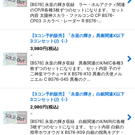
[BS76] 永皇の輝き収録 ラー・ホルアクティ関連
のCP/R各種3枚ずつのセットになります。 セット
内容 太陽神スカラ・ファルコンΩ CP BS76-
CP03 スカラベ・レーダー R BS76-…
【3コン予約販売】「永皇の輝き」異奏関連X以下
3コンセット{/}《-》
3,980
円
(税込)
×
[BS76] 永皇の輝き収録 異奏関連のX/M/C各種3
枚ずつのセットになります。 セット内容 子の十
二神皇マウチューX X BS76-X10 異奏の天使メル
ニエル C BS76-045 異奏のク…
【3コン予約販売】「永皇の輝き」白銀関連X以下
3コンセット{/}《-》
2,980
円
(税込)
×
[BS76] 永皇の輝き収録 白銀関連のX/M/R/C各種
3枚ずつのセットになります。 セット内容 白銀の
煌帝ホウオウガ X BS76-X09 白銀の煌鳥キグナ・