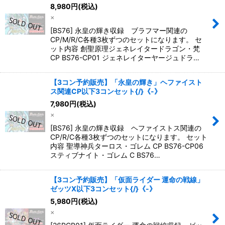
8,980
円
(税込)
×
[BS76] 永皇の輝き収録 ブラフマー関連の
CP/M/R/C各種3枚ずつのセットになります。 セ
ット内容 創聖原理ジェネレイタードラゴン・梵
CP BS76-CP01 ジェネレイターヤージュドラ…
【3コン予約販売】「永皇の輝き」ヘファイスト
ス関連CP以下3コンセット{/}《-》
7,980
円
(税込)
×
[BS76] 永皇の輝き収録 ヘファイストス関連の
CP/R/C各種3枚ずつのセットになります。 セット
内容 聖導神兵ターロス・ゴレム CP BS76-CP06
スティブナイト・ゴレム C BS76…
【3コン予約販売】「仮面ライダー 運命の戦線」
ゼッツX以下3コンセット{/}《-》
5,980
円
(税込)
×