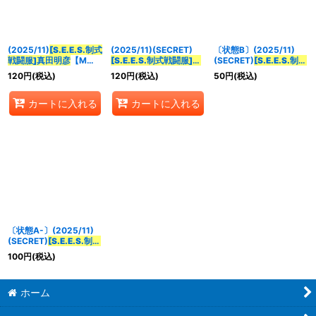
並び順
:
(2025/11)
[S.E.E.S.制式
(2025/11)(SECRET)
〔状態B〕(2025/11)
絞り込む
戦闘服]真田明彦
【M】
[S.E.E.S.制式戦闘服]真
(SECRET)
[S.E.E.S.制式
{CB33-010}《青》
田明彦
【M-SEC】
戦闘服]真田明彦
【M-
120
円
(税込)
120
円
(税込)
50
円
(税込)
{CB33-010}《青》
SEC】{CB33-010}
《青》
カートに入れる
カートに入れる
〔状態A-〕(2025/11)
(SECRET)
[S.E.E.S.制式
戦闘服]真田明彦
【M-
100
円
(税込)
SEC】{CB33-010}
《青》
ホーム