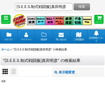
検索
メニュー
カート
店頭受取につい
カテゴリ
マイページ
収録弾
問い合わせ
ご利用案内
て
ホーム
>
"[S.E.E.S.制式戦闘服]真田明彦"
の
検索結果
"[S.E.E.S.制式戦闘服]真田明彦"
の
検索結果
表示順変更
閉じる
4
件
商品検索
:
表示数
: