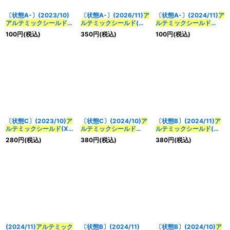
〔状態A-〕(2023/10)
〔状態A-〕(2026/11)
ア
〔状態A-〕(2024/11)
ア
アルテミックシールド
ルテミックシールド
(仮
ルテミックシールド
(BSC41収録)【C】
面ライダー電王イラス
(CB32収録)【C】
100
円
(税込)
350
円
(税込)
100
円
(税込)
{BS44-092}《白》
ト/PB46収録)【PB】
{BS44-092}《白》
{BS44-092}《白》
〔状態C〕(2023/10)
ア
〔状態C〕(2024/10)
ア
〔状態B〕(2024/11)
ア
ルテミックシールド
(Xレ
ルテミックシールド
ルテミックシールド
(ゴ
ア仕様/BSC41収録)
(SEEDFREEDOMイラス
ジライラスト)【-】
280
円
(税込)
380
円
(税込)
380
円
(税込)
【C】{BS44-092}
ト)【-】{BS44-092}
{BS44-092}《白》
《白》
《白》
(2024/11)
アルテミック
〔状態B〕(2024/11)
〔状態B〕(2024/10)
ア