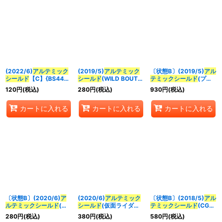
(2022/6)
アルテミック
(2019/5)
アルテミック
〔状態B〕(2019/5)
アル
シールド
【C】{BS44-
シールド
(WILD BOUT)
テミックシールド
(プリ
092}《白》
【C】{BS44-092}
ム・マキーナイラスト)
120
円
(税込)
280
円
(税込)
930
円
(税込)
《白》
【C】{BS44-092}
《白》
カートに入れる
カートに入れる
カートに入れる
〔状態B〕(2020/6)
ア
(2020/6)
アルテミック
〔状態B〕(2018/5)
アル
ルテミックシールド
(仮
シールド
(仮面ライダー
テミックシールド
(CGイ
面ライダーW/ノーマル
W/ノーマル仕様)【C】
ラスト/黒皇機獣ダーク
280
円
(税込)
380
円
(税込)
580
円
(税込)
仕様)【C】{BS44-092}
{BS44-092}《白》
ネス・グリフォンX)