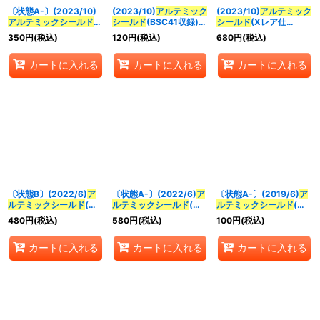
〔状態A-〕(2023/10)
(2023/10)
アルテミック
(2023/10)
アルテミック
アルテミックシールド
シールド
(BSC41収録)
シールド
(Xレア仕
(契約の巫女トアイラス
【C】{BS44-092}
様/BSC41収録)【C】
350
円
(税込)
120
円
(税込)
680
円
(税込)
ト)【C】{BS44-092}
《白》
{BS44-092}《白》
《白》
カートに入れる
カートに入れる
カートに入れる
〔状態B〕(2022/6)
ア
〔状態A-〕(2022/6)
ア
〔状態A-〕(2019/6)
ア
ルテミックシールド
(白
ルテミックシールド
(白
ルテミックシールド
(仮
の王イラスト)【M】
の王イラスト)【M】
面ライダーフォーゼイラ
480
円
(税込)
580
円
(税込)
100
円
(税込)
{BS44-092}《白》
{BS44-092}《白》
スト/CB09収録)【C】
{BS44-092}《白》
カートに入れる
カートに入れる
カートに入れる