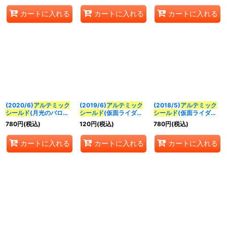
《白》
【C】{BS44-092}
カートに入れる
カートに入れる
カートに入れる
《白》
(2020/6)
アルテミック
(2019/6)
アルテミック
(2018/5)
アルテミック
シールド
(月光のバロー
シールド
(仮面ライダー
シールド
(仮面ライダー
ネイラスト/PB06収録)
フォーゼイラスト/CB09
W/ホイル仕様)【M】
780
円
(税込)
120
円
(税込)
780
円
(税込)
【C】{BS44-092}
収録)【C】{BS44-092}
{BS44-092}《白》
《白》
《白》
カートに入れる
カートに入れる
カートに入れる