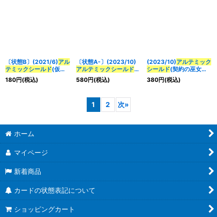
〔状態B〕(2021/6)
アル
〔状態A-〕(2023/10)
(2023/10)
アルテミック
テミックシールド
(仮面
アルテミックシールド
(X
シールド
(契約の巫女ト
ライダーエグゼイドイラ
レア仕様/BSC41収録)
アイラスト)【C】
180
円
(税込)
580
円
(税込)
380
円
(税込)
スト)【C】{BS44-092}
【C】{BS44-092}
{BS44-092}《白》
《白》
《白》
1
2
次
»
ホーム
マイページ
新着商品
カードの状態表記について
ショッピングカート