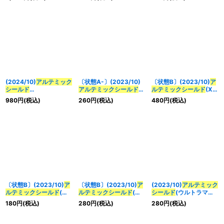
【C-SEC】{BS44-
様/SEEDFREEDOMイラ
スト)【-】{BS44-092}
092}《白》
スト)【-】{BS44-092}
《白》
《白》
(2024/10)
アルテミック
〔状態A-〕(2023/10)
〔状態B〕(2023/10)
ア
シールド
アルテミックシールド
ルテミックシールド
(Xレ
(SEEDFREEDOMイラス
(ウルトラマンメビウス
ア仕様/BSC41収録)
980
円
(税込)
260
円
(税込)
480
円
(税込)
ト)【-】{BS44-092}
イラスト)【C】{BS44-
【C】{BS44-092}
《白》
092}《白》
《白》
〔状態B〕(2023/10)
ア
〔状態B〕(2023/10)
ア
(2023/10)
アルテミック
ルテミックシールド
(ウ
ルテミックシールド
(契
シールド
(ウルトラマン
ルトラマンメビウス イ
約の巫女トアイラスト)
メビウス イラスト)
180
円
(税込)
280
円
(税込)
280
円
(税込)
ラスト)【C】{BS44-
【C】{BS44-092}
【C】{BS44-092}
092}《白》
《白》
《白》