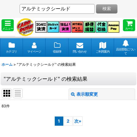
検索
メニュー
カート
店頭受取につい
カテゴリ
マイページ
収録弾
問い合わせ
ご利用案内
て
ホーム
>
"アルテミックシールド"
の
検索結果
"アルテミックシールド"
の
検索結果
表示順変更
閉じる
83
件
商品検索
:
1
2
次
»
表示数
: