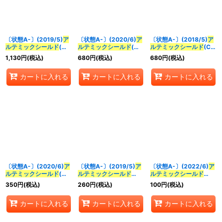
〔状態A-〕(2019/5)
ア
〔状態A-〕(2020/6)
ア
〔状態A-〕(2018/5)
ア
ルテミックシールド
(プ
ルテミックシールド
(月
ルテミックシールド
(CG
リム・マキーナイラス
光のバローネイラス
イラスト/黒皇機獣ダー
1,130
円
(税込)
680
円
(税込)
680
円
(税込)
ト)【C】{BS44-092}
ト/PB06収録)【C】
クネス・グリフォンX)
《白》
{BS44-092}《白》
【C】{BS44-092}
カートに入れる
カートに入れる
カートに入れる
《白》
〔状態A-〕(2020/6)
ア
〔状態A-〕(2019/5)
ア
〔状態A-〕(2022/6)
ア
ルテミックシールド
(仮
ルテミックシールド
ルテミックシールド
面ライダーW/ノーマル
(WILD BOUT)【C】
【C】{BS44-092}
350
円
(税込)
260
円
(税込)
100
円
(税込)
仕様)【C】{BS44-092}
{BS44-092}《白》
《白》
《白》
カートに入れる
カートに入れる
カートに入れる