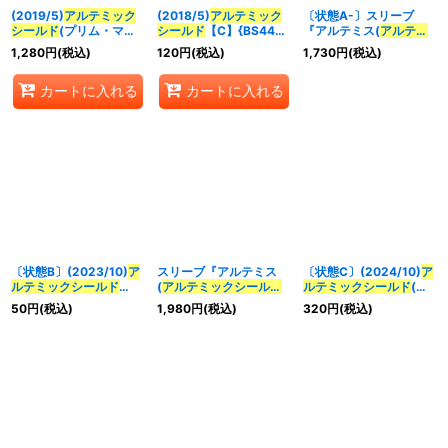
(2019/5)
アルテミック
(2018/5)
アルテミック
〔状態A-〕スリーブ
シールド
(プリム・マキ
シールド
【C】{BS44-
『アルテミス(
アルテミ
ーナイラスト)【C】
092}《白》
ックシールド
イラス
1,280
円
(税込)
120
円
(税込)
1,730
円
(税込)
{BS44-092}《白》
ト)』80枚【-】{-}《サ
プライ》
カートに入れる
カートに入れる
〔状態B〕(2023/10)
ア
スリーブ『アルテミス
〔状態C〕(2024/10)
ア
ルテミックシールド
(
アルテミックシールド
ルテミックシールド
(ホ
(BSC41収録)【C】
イラスト)』80枚【-】
イル仕
50
円
(税込)
1,980
円
(税込)
320
円
(税込)
{BS44-092}《白》
{-}《サプライ》
様/SEEDFREEDOMイラ
スト)【-】{BS44-092}
《白》