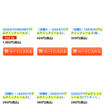
並び順
:
絞り込む
(2024/11)(SECRET)
ア
〔状態A-〕(2024/11)
ア
〔状態C〕(2018/5)
アル
ルテミックシールド
ルテミックシールド
(ゴ
テミックシールド
(仮面
(BS68収録)【C-SEC】
ジライラスト)【-】
ライダーW/ホイル仕様)
420
円
(税込)
320
円
(税込)
{BS44-092}《白》
{BS44-092}《白》
【M】{BS44-092}
7,480
円
(税込)
《白》
カートに入れる
カートに入れる
カートに入れる
〔状態A-〕(2025/11)
ア
〔状態B〕(2025/11)
ア
(2025/11)
アルテミック
ルテミックシールド
(ブ
ルテミックシールド
(ブ
シールド
(ブリギットイ
リギットイラスト)【C】
リギットイラスト)【C】
ラスト)【C】{BS44-
260
円
(税込)
180
円
(税込)
280
円
(税込)
{BS44-092}《白》
{BS44-092}《白》
092}《白》