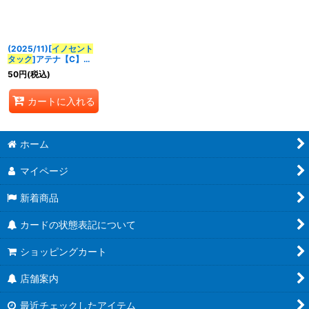
並び順
:
(2025/11)[
イノセント
絞り込む
タック
]アテナ【C】
{CB33-029}《多》
50
円
(税込)
カートに入れる
ホーム
マイページ
新着商品
カードの状態表記について
ショッピングカート
店舗案内
最近チェックしたアイテム