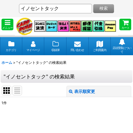
検索
メニュー
カート
店頭受取につい
カテゴリ
マイページ
収録弾
問い合わせ
ご利用案内
て
ホーム
>
"イノセントタック"
の
検索結果
"イノセントタック"
の
検索結果
表示順変更
閉じる
1
件
商品検索
:
表示数
: