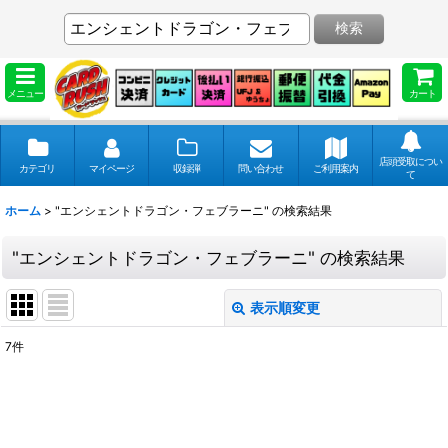
検索
メニュー
カート
店頭受取につい
カテゴリ
マイページ
収録弾
問い合わせ
ご利用案内
て
ホーム
>
"エンシェントドラゴン・フェブラーニ"
の
検索結果
"エンシェントドラゴン・フェブラーニ"
の
検索結果
表示順変更
閉じる
7
件
商品検索
:
表示数
: