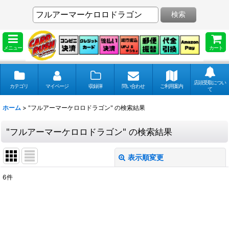
検索
メニュー
カート
店頭受取につい
カテゴリ
マイページ
収録弾
問い合わせ
ご利用案内
て
ホーム
>
"フルアーマーケロロドラゴン"
の
検索結果
"フルアーマーケロロドラゴン"
の
検索結果
表示順変更
閉じる
6
件
商品検索
:
表示数
: