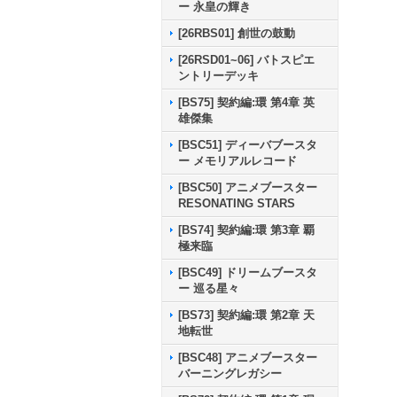
ー 永皇の輝き
[26RBS01] 創世の鼓動
[26RSD01~06] バトスピエ
ントリーデッキ
[BS75] 契約編:環 第4章 英
雄傑集
[BSC51] ディーバブースタ
ー メモリアルレコード
[BSC50] アニメブースター
RESONATING STARS
[BS74] 契約編:環 第3章 覇
極来臨
[BSC49] ドリームブースタ
ー 巡る星々
[BS73] 契約編:環 第2章 天
地転世
[BSC48] アニメブースター
バーニングレガシー