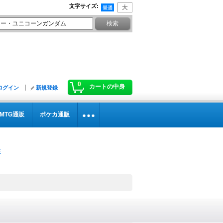
文字サイズ
:
0
カートの中身
ログイン
新規登録
MTG通販
ポケカ通販