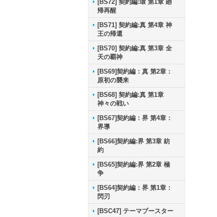
[BS72] 契約編:環 第1章 廻
帰再醒
[BS71] 契約編:真 第4章 神
王の帰還
[BS70] 契約編:真 第3章 全
天の覇神
[BS69]契約編：真 第2章：
原初の襲来
[BS68] 契約編:真 第1章
神々の戦い
[BS67]契約編：界 第4章：
界導
[BS66]契約編:界 第3章 紡
約
[BS65]契約編:界 第2章 極
争
[BS64]契約編：界 第1章：
閃刃
[BSC47] テーマブースター