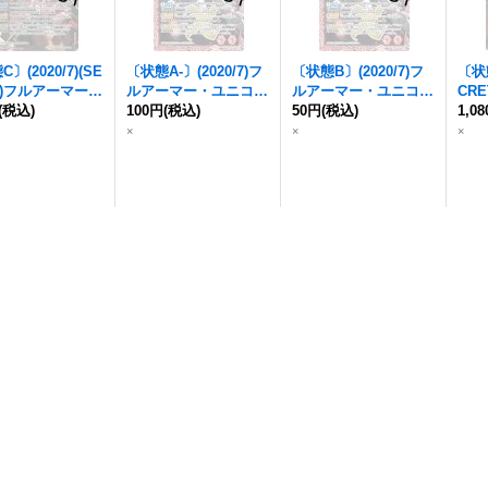
〕(2020/7)(SE
〔状態A-〕(2020/7)
フ
〔状態B〕(2020/7)
フ
〔状態
)
フルアーマー・
ルアーマー・ユニコー
ルアーマー・ユニコー
CRE
コーンガンダム
(税込)
ンガンダム
100円
(税込)
[デストロ
ンガンダム
50円
(税込)
[デストロ
ユニ
1,0
トロイモード]
イモード]【X】{CB13
イモード]【X】{CB13
[デ
×
×
×
EC】{CB13-X0
-X02}《赤》
-X02}《赤》
【X-
赤》
2}