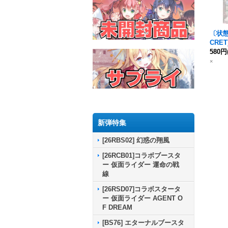
〔状態C
CRET
ユニ
580円
[デス
×
【X-S
2}《
新弾特集
[26RBS02] 幻惑の翔風
[26RCB01]コラボブースタ
ー 仮面ライダー 運命の戦
線
[26RSD07]コラボスタータ
ー 仮面ライダー AGENT O
F DREAM
[BS76] エターナルブースタ