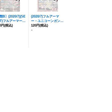
B〕(2020/7)(SE
(2020/7)
フルアーマ
T)
フルアーマー・
ー・ユニコーンガンダ
コーンガンダム
80円
(税込)
ム
120円
[デストロイモード]
(税込)
ストロイモード]
【X】{CB13-X02}
×
SEC】{CB13-X0
《赤》
《赤》