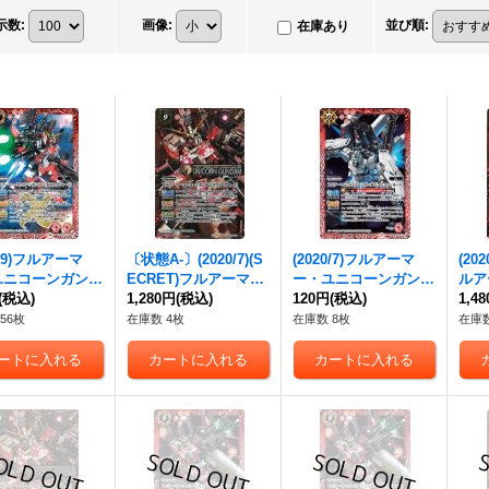
示数
:
画像
:
並び順
:
在庫あり
9)
フルアーマ
〔状態A-〕(2020/7)(S
(2020/7)
フルアーマ
(202
ユニコーンガンダ
ECRET)
フルアーマ
ー・ユニコーンガンダ
ルア
ストロイモード]
(税込)
ー・ユニコーンガンダ
1,280円
(税込)
ム
120円
[ユニコーンモード]
(税込)
ンガ
1,4
7収録)【X】{CB1
ム
[デストロイモード]
【C】{CB13-017}
イモ
56枚
在庫数 4枚
在庫数 8枚
在庫数
2}《赤》
【X-SEC】{CB13-X0
《赤》
{CB
2}《赤》