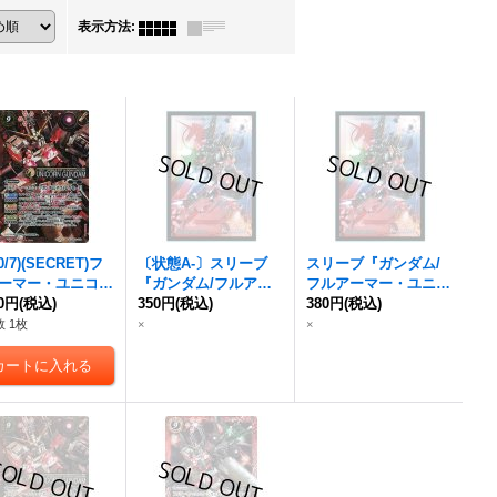
表示方法
:
0/7)(SECRET)
フ
〔状態A-〕スリーブ
スリーブ『ガンダム/
ーマー・ユニコー
『ガンダム/
フルアー
フルアーマー・ユニコ
ンダム
80円
(税込)
[デストロ
マー・ユニコーンガン
350円
(税込)
ーンガンダム
380円
(税込)
［デスト
ード]【X-SEC】
ダム
［デストロイモー
ロイモード］(CB27B
 1枚
×
×
13-X02}《赤》
ド］(CB27BOX購入特
OX購入特典)』20枚
典)』20枚【-】{-}《サ
【-】{-}《サプライ》
プライ》