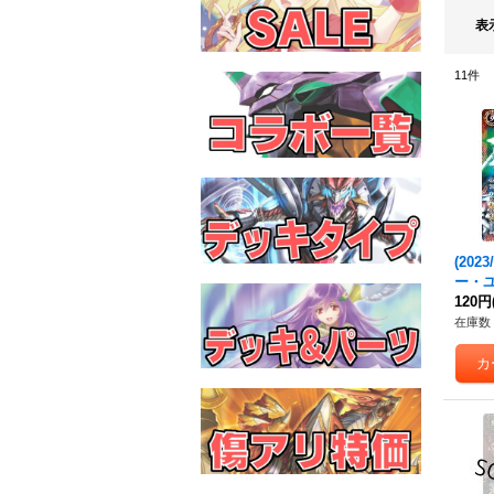
表
11
件
(2023/
ー・
ム
120円
[デ
(CB2
在庫数 
3-X0