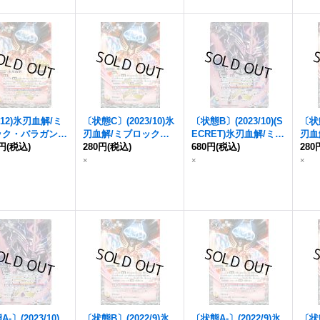
白》
5/12)氷刃血解/
ミ
〔状態C〕(2023/10)氷
〔状態B〕(2023/10)(S
〔状態
ック・バラガン・
刃血解/
ミブロック・
ECRET)氷刃血解/
ミブ
刃血
ジン
0円
(税込)
【転醒X】{B
バラガン・オリジン
280円
(税込)
(B
ロック・バラガン・オ
680円
(税込)
バラ
280
-RVTX04a/BSC4
SC41収録)【転醒X】
リジン
(BSC41収録)
【CP
×
×
×
TX04b}《白》
{BS55-TCP07a/BS55-
【転醒X-SEC】{BS55
a/B
TCP07b}《白》
-TCP07a/BS55-TCP07
《白
b}《白》
-〕(2023/10)
〔状態B〕(2022/9)氷
〔状態A-〕(2022/9)氷
〔状態