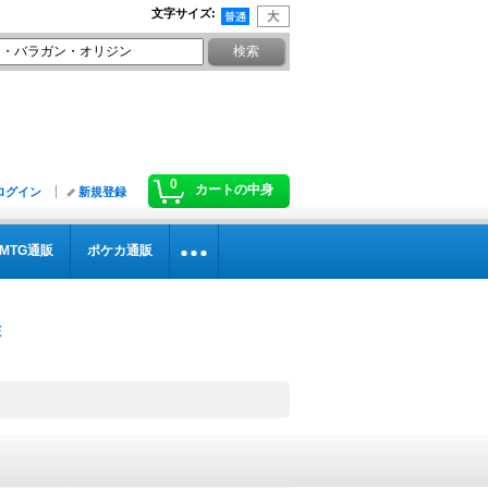
文字サイズ
:
0
カートの中身
ログイン
新規登録
MTG通販
ポケカ通販