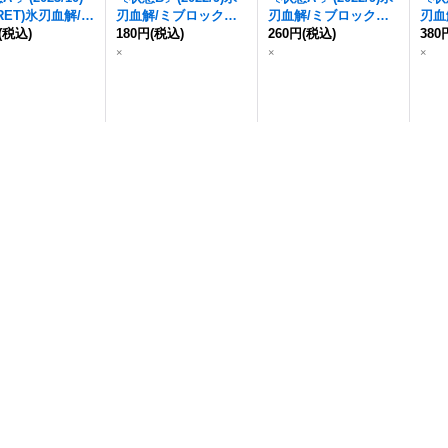
RET)氷刃血解/
ミ
刃血解/
ミブロック・
刃血解/
ミブロック・
刃血
ック・バラガン・
(税込)
バラガン・オリジン
180円
(税込)
(B
バラガン・オリジン
260円
(税込)
(B
バラ
380
ジン
(BSC41収録)
S61収録)【CP】{BS5
S61収録)【CP】{BS5
【CP
×
×
×
X-SEC】{BS55
5-TCP07a/BS55-TCP0
5-TCP07a/BS55-TCP0
a/B
07a/BS55-TCP07
7b}《白》
7b}《白》
《白
白》