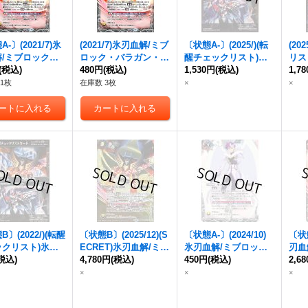
-〕(2021/7)氷
(2021/7)氷刃血解/
ミブ
〔状態A-〕(2025/)(転
(20
/
ミブロック・
ロック・バラガン・オ
醒チェックリスト)氷
リス
ガン・オリジン
(税込)
リジン
480円
(税込)
【CP】{BS55-
刃血解/
1,530円
ミブロック・
(税込)
ロッ
1,7
{BS55-TCP07
TCP07a/BS55-TCP07
バラガン・オリジン
リジ
1枚
在庫数 3枚
×
×
5-TCP07b}
b}《白》
【-】{BSC47-RVTX0
VTX
》
4}《白》
〕(2022/)(転醒
〔状態B〕(2025/12)(S
〔状態A-〕(2024/10)
〔状態
ックリスト)氷刃
ECRET)氷刃血解/
ミブ
氷刃血解/
ミブロッ
刃血
税込)
ミブロック・バ
ロック・バラガン・オ
4,780円
(税込)
ク・バラガン・オリジ
450円
(税込)
バラ
2,6
ン・オリジン
(BS
リジン
【転醒X-SEC】
ン
(ガレット・レヴォ
【転醒
×
×
×
)【-】{BS55-T
{BSC47-RVTX04a/BS
イラスト)【CP】{BS5
TX0
a/BS55-TCP07
C47-RVTX04b}《白》
5-TCP07}《白》
4b