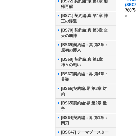
[BS72] 契約編:環 第1章 廻
(SEC
帰再醒
ブロ
780円
[BS71] 契約編:真 第4章 神
オリ
×
王の帰還
【転醒
-TCP
[BS70] 契約編:真 第3章 全
b}《
天の覇神
[BS69]契約編：真 第2章：
原初の襲来
[BS68] 契約編:真 第1章
神々の戦い
[BS67]契約編：界 第4章：
界導
[BS66]契約編:界 第3章 紡
約
[BS65]契約編:界 第2章 極
争
[BS64]契約編：界 第1章：
閃刃
[BSC47] テーマブースター