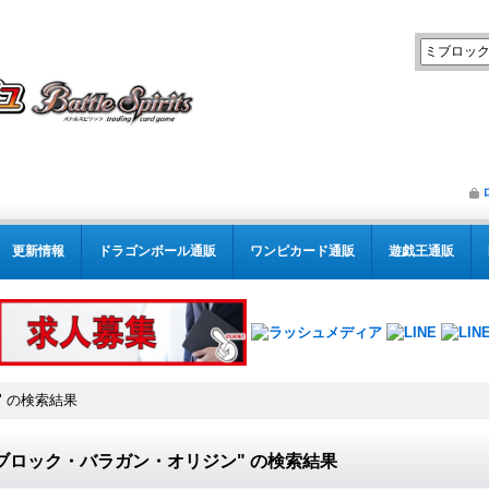
更新情報
ドラゴンボール通販
ワンピカード通販
遊戯王通販
"
の
検索結果
ブロック・バラガン・オリジン"
の
検索結果