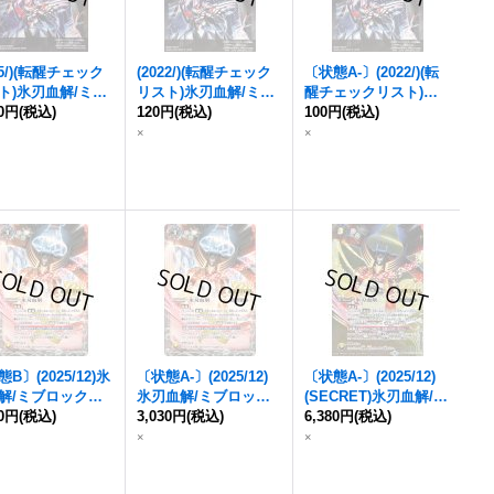
25/)(転醒チェック
(2022/)(転醒チェック
〔状態A-〕(2022/)(転
ト)氷刃血解/
ミブ
リスト)氷刃血解/
ミブ
醒チェックリスト)氷
ク・バラガン・オ
80円
(税込)
ロック・バラガン・オ
120円
(税込)
刃血解/
100円
(税込)
ミブロック・
ン
【-】{BSC47-R
リジン
(BS61収録)
バラガン・オリジン
(B
×
×
04}《白》
【-】{BS55-TCP07a/B
S61収録)【-】{BS55-
S55-TCP07b}《白》
TCP07a/BS55-TCP07
b}《白》
B〕(2025/12)氷
〔状態A-〕(2025/12)
〔状態A-〕(2025/12)
解/
ミブロック・
氷刃血解/
ミブロッ
(SECRET)氷刃血解/
ミ
ガン・オリジン
80円
(税込)
ク・バラガン・オリジ
3,030円
(税込)
ブロック・バラガン・
6,380円
(税込)
X】{BSC47-RV
ン
【転醒X】{BSC47-
オリジン
【転醒X-SE
×
×
4a/BSC47-RVTX0
RVTX04a/BSC47-RVT
C】{BSC47-RVTX04
}《白》
X04b}《白》
a/BSC47-RVTX04b}