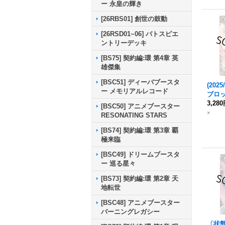
b}《
ー 永皇の輝き
[26RBS01] 創世の鼓動
[26RSD01~06] バトスピエ
ントリーデッキ
[BS75] 契約編:環 第4章 英
雄傑集
[BSC51] ディーバブースタ
(202
ー メモリアルレコード
ブロ
オリ
3,28
[BSC50] アニメブースター
SC47
×
RESONATING STARS
7-RV
[BS74] 契約編:環 第3章 覇
極来臨
[BSC49] ドリームブースタ
ー 巡る星々
[BS73] 契約編:環 第2章 天
地転世
[BSC48] アニメブースター
バーニングレガシー
〔状態A