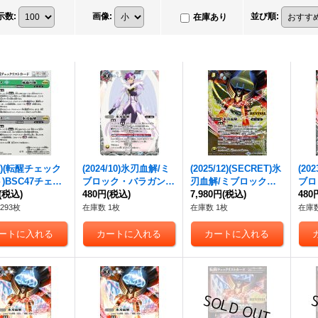
示数
:
画像
:
並び順
:
在庫あり
5/)(転醒チェック
(2024/10)氷刃血解/
ミ
(2025/12)(SECRET)氷
(20
)BSC47チェッ
ブロック・バラガン・
刃血解/
ミブロック・
ブロ
ト4【-】{BSC4
(税込)
オリジン
480円
(税込)
(ガレット・
バラガン・オリジン
7,980円
(税込)
オリ
480
TX03/BSC47-RV
レヴォイラスト)【C
【転醒X-SEC】{BSC4
【転醒
293枚
在庫数 1枚
在庫数 1枚
在庫数
4}《無》
P】{BS55-TCP07}
7-RVTX04a/BSC47-R
07a
《白》
VTX04b}《白》
《白