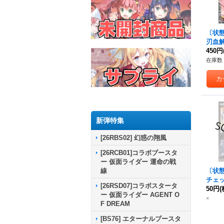
〔状態A
刃血解
バラ
450円
【CP】
在庫数 
a/BS5
《白
新弾特集
[26RBS02] 幻惑の翔風
[26RCB01]コラボブースタ
ー 仮面ライダー 運命の戦
線
〔状態B
チェ
[26RSD07]コラボスタータ
血解/
50円
(
ー 仮面ライダー AGENT O
ラガ
×
F DREAM
61収録
CP07
[BS76] エターナルブースタ