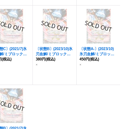
《白》
C〕(2021/7)氷
〔状態B〕(2023/10)氷
〔状態A-〕(2023/10)
解/
ミブロック・
刃血解/
ミブロック・
氷刃血解/
ミブロッ
ガン・オリジン
円
(税込)
バラガン・オリジン
380円
(税込)
(B
ク・バラガン・オリジ
450円
(税込)
】{BS55-TCP07
SC41収録)【転醒X】
ン
(BSC41収録)【転醒
×
×
S55-TCP07b}
{BS55-TCP07a/BS55-
X】{BS55-TCP07a/B
》
TCP07b}《白》
S55-TCP07b}《白》
B〕(2021/7)氷