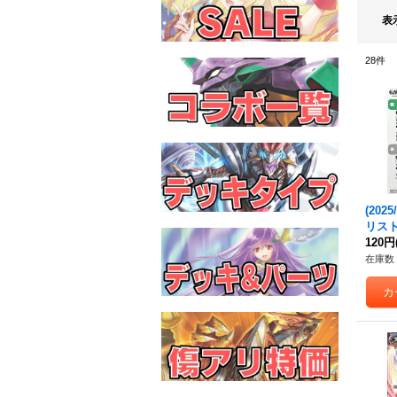
表
28
件
(202
リスト
クリス
120円
7-RV
在庫数 
TX0