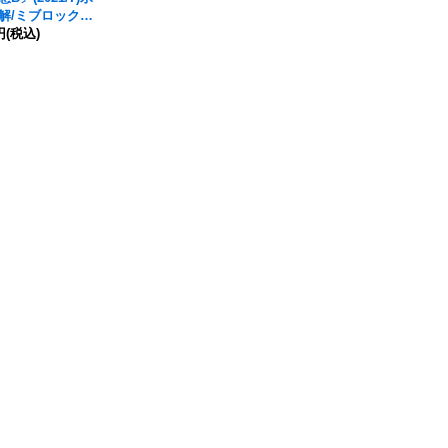
解/
ミブロック・
ガン・オリジン
円
(税込)
】{BS55-TCP07
S55-TCP07b}
》