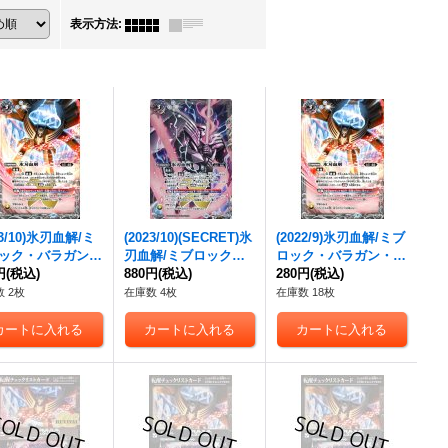
表示方法
:
23/10)氷刃血解/
ミ
(2023/10)(SECRET)氷
(2022/9)氷刃血解/
ミブ
ック・バラガン・
刃血解/
ミブロック・
ロック・バラガン・オ
ジン
円
(税込)
(BSC41収録)
バラガン・オリジン
880円
(税込)
(B
リジン
280円
(税込)
(BS61収録)【C
X】{BS55-TCP
SC41収録)【転醒X-S
P】{BS55-TCP07a/B
 2枚
在庫数 4枚
在庫数 18枚
/BS55-TCP07b}
EC】{BS55-TCP07a/
S55-TCP07b}《白》
》
BS55-TCP07b}《白》