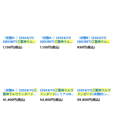
XX02}《多》
SEC】{BS52-XX02}
XX02}《多》
《多》
〔状態A-〕(2024/11)
〔状態A-〕(2024/11)
〔状態B〕(2024/11)
(SECRET)
三賢神ラルヴ
(SECRET)
三賢神ラルヴ
(SECRET)
三賢神ラルヴ
ァンダード
(黒背
ァンダード
(左向金背
ァンダード
(黒背
1,130
円
(税込)
1,130
円
(税込)
930
円
(税込)
景/BS68収録)【XX-
景/BS68収録)【XX-
景/BS68収録)【XX-
SEC】{BS52-XX02}
SEC】{BS52-XX02}
SEC】{BS52-XX02}
《多》
《多》
《多》
〔状態A-〕(2024/11)
三
(2024/11)
三賢神ラルヴ
(2024/11)
三賢神ラルヴ
賢神ラルヴァンダード
ァンダード
(シリアルNo
ァンダード
(未開封/シリ
(シリアルNo入り)
入り)【XX】{BS52-
アルNo入り)【XX】
41,400
円
(税込)
54,800
円
(税込)
59,800
円
(税込)
【XX】{BS52-XX02}
XX02}《多》
{BS52-XX02}《多》
《多》