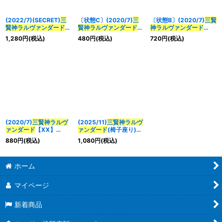
(2022/7)(SECRET)
三
〔状態C〕(2020/7)
三
〔状態B〕(2020/7)
三賢
賢神ラルヴァンダード
賢神ラルヴァンダード
神ラルヴァンダード
【XX-SEC】{BS52-
【XX】{BS52-XX02}
【XX】{BS52-XX02}
1,280
円
(税込)
480
円
(税込)
720
円
(税込)
XX02}《多》
《多》
《多》
(2020/7)
三賢神ラルヴ
(2025/11)
三賢神ラルヴ
ァンダード
【XX】
ァンダード
(椅子座り)
{BS52-XX02}《多》
【XX】{BS52-XX02}
880
円
(税込)
1,080
円
(税込)
《多》
ホーム
マイページ
新着商品