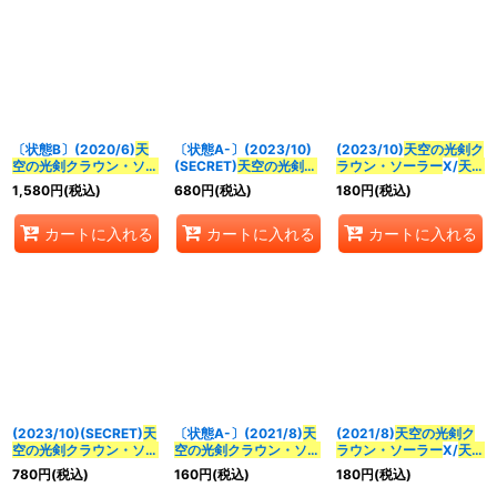
〔状態B〕(2020/6)
天
〔状態A-〕(2023/10)
(2023/10)
天空の光剣ク
空の光剣クラウン・ソー
(SECRET)
天空の光剣ク
ラウン・ソーラー
X/
天空
ラー
【CP】{BS51-
ラウン・ソーラー
X/
天空
の光剣クラウン・ソーラ
1,580
円
(税込)
680
円
(税込)
180
円
(税込)
CP04}《白》
の光剣クラウン・ソーラ
ー
X-転醒化身-(BSC41
ー
X-転醒化身-(BSC41
収録)【転醒X】{BS58-
カートに入れる
カートに入れる
カートに入れる
収録)【転醒X-SEC】
TCP02a/BS58-
{BS58-TCP02a/BS58-
TCP02b}《白》
TCP02b}《白》
(2023/10)(SECRET)
天
〔状態A-〕(2021/8)
天
(2021/8)
天空の光剣ク
空の光剣クラウン・ソー
空の光剣クラウン・ソー
ラウン・ソーラー
X/
天空
ラー
X/
天空の光剣クラウ
ラー
X/
天空の光剣クラウ
の光剣クラウン・ソーラ
780
円
(税込)
160
円
(税込)
180
円
(税込)
ン・ソーラー
X-転醒化
ン・ソーラー
X-転醒化
ー
X-転醒化身-【CP】