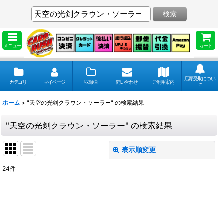
検索
メニュー
カート
店頭受取につい
カテゴリ
マイページ
収録弾
問い合わせ
ご利用案内
て
ホーム
>
"天空の光剣クラウン・ソーラー"
の
検索結果
"天空の光剣クラウン・ソーラー"
の
検索結果
表示順変更
閉じる
24
件
商品検索
:
表示数
: