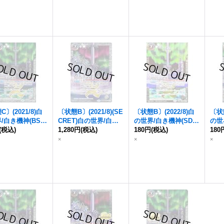
TCP04b}《白》
〕(2021/8)
白
〔状態B〕(2021/8)(SE
〔状態B〕(2022/8)
白
〔状態
/白き機神
(BSC
CRET)
白の世界/白き
の世界/白き機神
(SD63
の世
録)【転醒X】{BS
(税込)
機神
1,280円
(BSC38収録)【転
(税込)
収録)【転醒X】{BS52
180円
(税込)
38
180
02a/BS52-TX02
醒X-SEC】{BS52-TX0
-TX02a/BS52-TX02b}
52-
×
×
×
白》
2a/BS52-TX02b}
《白》
b}
《白》