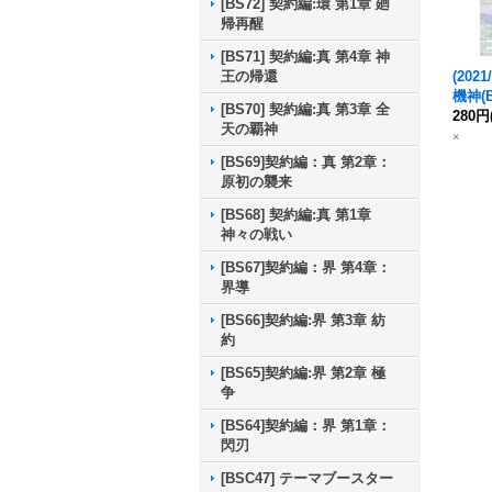
[BS72] 契約編:環 第1章 廻
帰再醒
[BS71] 契約編:真 第4章 神
王の帰還
(2021/
機神
(
[BS70] 契約編:真 第3章 全
醒X】{
280円
天の覇神
S52-
×
[BS69]契約編：真 第2章：
原初の襲来
[BS68] 契約編:真 第1章
神々の戦い
[BS67]契約編：界 第4章：
界導
[BS66]契約編:界 第3章 紡
約
[BS65]契約編:界 第2章 極
争
[BS64]契約編：界 第1章：
閃刃
[BSC47] テーマブースター