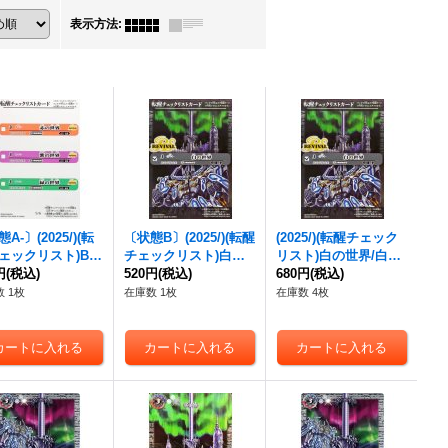
表示方法
:
A-〕(2025/)(転
〔状態B〕(2025/)(転醒
(2025/)(転醒チェック
ェックリスト)BS
チェックリスト)
白の
リスト)
白の世界/白き
チェックリスト3
円
(税込)
世界/白き機神
520円
(税込)
【-】{B
機神
680円
【-】{BS73-TCP0
(税込)
{BS73-5/6}
S73-TCP04a/BS73-TC
4a/BS73-TCP04b}
 1枚
在庫数 1枚
在庫数 4枚
》
P04b}《白》
《白》