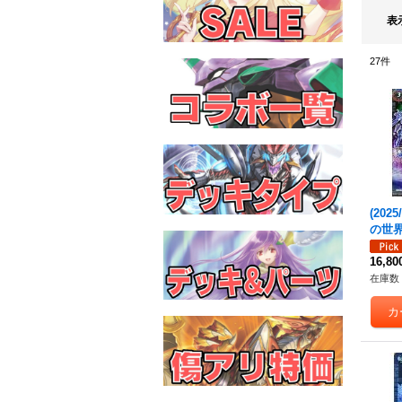
表
27
件
(2025
の世界
SEC】
a/BS7
16,8
《白
在庫数 