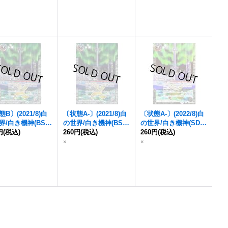
B〕(2021/8)
白
〔状態A-〕(2021/8)
白
〔状態A-〕(2022/8)
白
界/白き機神
(BSC
の世界/白き機神
(BSC
の世界/白き機神
(SD63
収録)【転醒X】{BS
円
(税込)
38収録)【転醒X】{BS
260円
(税込)
収録)【転醒X】{BS52
260円
(税込)
TX02a/BS52-TX02
52-TX02a/BS52-TX02
-TX02a/BS52-TX02b}
×
×
《白》
b}《白》
《白》