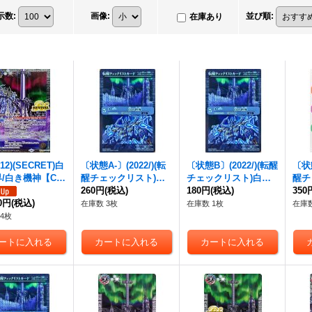
示数
:
画像
:
並び順
:
在庫あり
/12)(SECRET)
白
〔状態A-〕(2022/)(転
〔状態B〕(2022/)(転醒
〔状態
/白き機神
【CP-
醒チェックリスト)
白
チェックリスト)
白の
醒チ
{BS73-TCP04
の世界/白き機神
260円
(税込)
【-】
世界/白き機神
180円
(税込)
【-】{B
73
350
3-TCP04b}
00円
(税込)
{BS52-TX02}《白》
S52-TX02}《白》
【-】
在庫数 3枚
在庫数 1枚
在庫数
》
《無
4枚