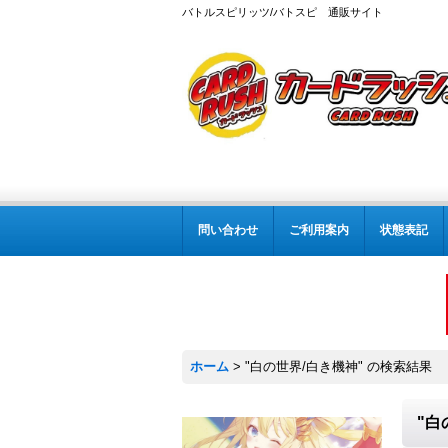
バトルスピリッツ/バトスピ 通販サイト
問い合わせ
ご利用案内
状態表記
ホーム
>
"白の世界/白き機神"
の
検索結果
"白