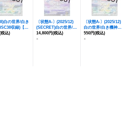
8)
白の世界/白き
〔状態A-〕(2025/12)
〔状態A-〕(2025/12)
BSC38収録)【転
(SECRET)
白の世界/白
白の世界/白き機神
【C
BS52-TX02a/B
(税込)
き機神
14,800円
【CP-SEC】{B
(税込)
P】{BS73-TCP04a/B
550円
(税込)
TX02b}《白》
S73-TCP04a/BS73-TC
S73-TCP04b}《白》
×
×
P04b}《白》