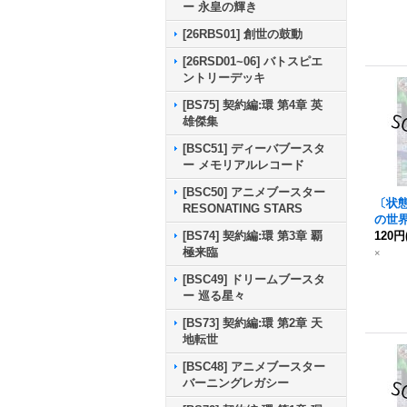
ー 永皇の輝き
[26RBS01] 創世の鼓動
[26RSD01~06] バトスピエ
ントリーデッキ
[BS75] 契約編:環 第4章 英
雄傑集
[BSC51] ディーバブースタ
ー メモリアルレコード
[BSC50] アニメブースター
〔状態C
RESONATING STARS
の世界
[BS74] 契約編:環 第3章 覇
38収
120円
極来臨
52-TX
×
b}《
[BSC49] ドリームブースタ
ー 巡る星々
[BS73] 契約編:環 第2章 天
地転世
[BSC48] アニメブースター
バーニングレガシー