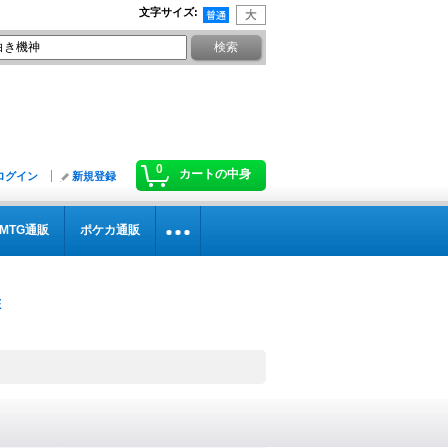
文字サイズ
:
0
カートの中身
ログイン
新規登録
MTG通販
ポケカ通販