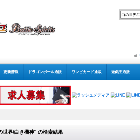
更新情報
ドラゴンボール通販
ワンピカード通販
遊戯王通販
の世界/白き機神"
の
検索結果