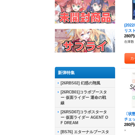
(202
リスト
機神
280円
【
2}《
在庫数 
新弾特集
[26RBS02] 幻惑の翔風
[26RCB01]コラボブースタ
ー 仮面ライダー 運命の戦
線
[26RSD07]コラボスタータ
〔状態B
ー 仮面ライダー AGENT O
チェッ
F DREAM
チェッ
280円
{BS7
×
[BS76] エターナルブースタ