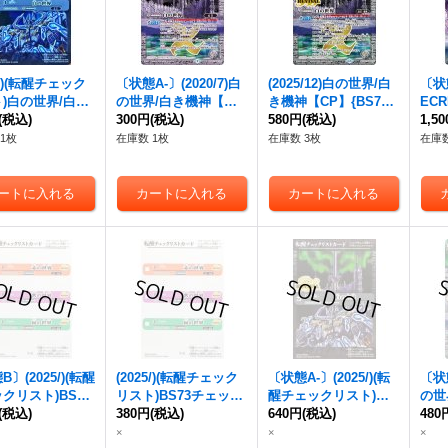
2/)(転醒チェック
〔状態A-〕(2020/7)
白
(2025/12)
白の世界/白
〔状態
)
白の世界/白き
の世界/白き機神
【転
き機神
【CP】{BS73-
ECR
-】{BS52-TX0
(税込)
醒X】{BS52-TX02a/B
300円
(税込)
TCP04a/BS73-TCP04
580円
(税込)
機神
1,5
白》
S52-TX02b}《白》
b}《白》
醒X-
1枚
在庫数 1枚
在庫数 3枚
在庫数
2a/B
《白
〕(2025/)(転醒
(2025/)(転醒チェック
〔状態A-〕(2025/)(転
〔状態
クリスト)BS73
リスト)BS73チェック
醒チェックリスト)
白
の世
クリスト3【-】
(税込)
リスト3【-】{BS73-5/
380円
(税込)
の世界/白き機神
640円
(税込)
【-】
P】{
480
3-5/6}《無》
6}《無》
{BS73-TCP04a/BS73-
S73
×
×
×