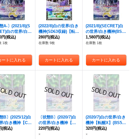
A-〕(2021/8)(S
(2022/8)
白の世界/白き
(2021/8)(SECRET)
白
ET)
白の世界/白き
機神
(SD63収録)【転醒
の世界/白き機神
(BSC
00円
(BSC38収録)【転
(税込)
X】{BS52-TX02a/BS5
280円
(税込)
38収録)【転醒X-SE
1,580円
(税込)
SEC】{BS52-TX0
2-TX02b}《白》
C】{BS52-TX02a/BS5
 1枚
在庫数 9枚
在庫数 1枚
S52-TX02b}
2-TX02b}《白》
》
B〕(2025/12)
白
〔状態B〕(2020/7)
白
(2020/7)
白の世界/白き
界/白き機神
【C
の世界/白き機神
【転
機神
【転醒X】{BS52-
BS73-TCP04a/B
円
(税込)
醒X】{BS52-TX02a/B
220円
(税込)
TX02a/BS52-TX02b}
320円
(税込)
-TCP04b}《白》
S52-TX02b}《白》
《白》
×
×