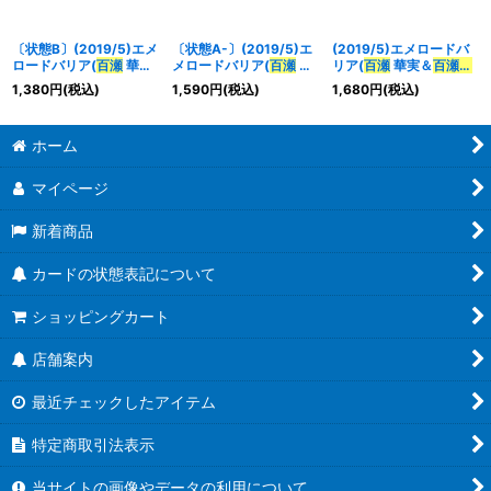
〔状態B〕(2019/5)エメ
〔状態A-〕(2019/5)エ
(2019/5)エメロードバ
ロードバリア(
百瀬
華実
メロードバリア(
百瀬
華
リア(
百瀬
華実＆
百瀬
勇
＆
百瀬
勇貴
イラス
実＆
百瀬
勇貴
イラス
貴
イラスト/Blu-ray購入
1,380
円
(税込)
1,590
円
(税込)
1,680
円
(税込)
ト/Blu-ray購入特典)
ト/Blu-ray購入特典)
特典)【-】{SD35-015}
【-】{SD35-015}
【-】{SD35-015}
《多》
《多》
《多》
ホーム
マイページ
新着商品
カードの状態表記について
ショッピングカート
店舗案内
最近チェックしたアイテム
特定商取引法表示
当サイトの画像やデータの利用について