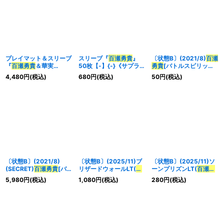
プレイマット＆スリーブ
スリーブ『
百瀬
勇貴
』
〔状態B〕(2021/8)
百瀬
『
百瀬
勇貴
＆華実
50枚【-】{-}《サプラ
勇貴
[バトルスピリッツ
(PB18)』【-】{-}《サプ
イ》
ミラージュ]【CP】
4,480
円
(税込)
680
円
(税込)
50
円
(税込)
ライ》
{SD61-CP01}《白》
〔状態B〕(2021/8)
〔状態B〕(2025/11)ブ
〔状態B〕(2025/11)ソ
(SECRET)
百瀬
勇貴
[バト
リザードウォールLT(
百
ーンプリズンLT(
百瀬
勇
ルスピリッツミラージ
瀬
勇貴
イラスト)【R】
貴
＆華実イラスト)【R】
5,980
円
(税込)
1,080
円
(税込)
280
円
(税込)
ュ]【CP-SEC】{SD61-
{BSC45-099}《白》
{BSC45-097}《緑》
CP01}《白》