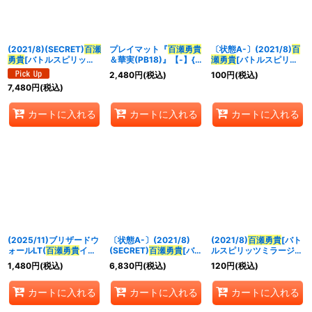
並び順
:
(2021/8)(SECRET)
百瀬
プレイマット『
百瀬
勇貴
〔状態A-〕(2021/8)
百
絞り込む
勇貴
[バトルスピリッツ
＆華実(PB18)』【-】{-}
瀬
勇貴
[バトルスピリッ
ミラージュ]【CP-
《サプライ》
ツミラージュ]【CP】
2,480
円
(税込)
100
円
(税込)
SEC】{SD61-CP01}
{SD61-CP01}《白》
7,480
円
(税込)
《白》
カートに入れる
カートに入れる
カートに入れる
(2025/11)ブリザードウ
〔状態A-〕(2021/8)
(2021/8)
百瀬
勇貴
[バト
ォールLT(
百瀬
勇貴
イラ
(SECRET)
百瀬
勇貴
[バト
ルスピリッツミラージ
スト)【R】{BSC45-
ルスピリッツミラージ
ュ]【CP】{SD61-
1,480
円
(税込)
6,830
円
(税込)
120
円
(税込)
099}《白》
ュ]【CP-SEC】{SD61-
CP01}《白》
CP01}《白》
カートに入れる
カートに入れる
カートに入れる