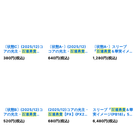
〔状態C〕(2025/12)コ
〔状態A-〕(2025/12)
〔状態A-〕スリーブ
アの光主・
百瀬
勇貴
コアの光主・
百瀬
勇貴
『
百瀬
勇貴
＆華実イメー
【PX】{PX25-02}
【PX】{PX25-02}
ジ(PB18)』50枚 【-】
380
円
(税込)
640
円
(税込)
1,280
円
(税込)
《白》
《白》
{-}《サプライ》
〔状態B〕(2025/12)コ
(2025/12)コアの光主・
スリーブ『
百瀬
勇貴
＆華
アの光主・
百瀬
勇貴
百瀬
勇貴
【PX】{PX25-
実イメージ(PB18)』50
【PX】{PX25-02}
02}《白》
枚【-】{-}《サプライ》
520
円
(税込)
680
円
(税込)
6,480
円
(税込)
《白》