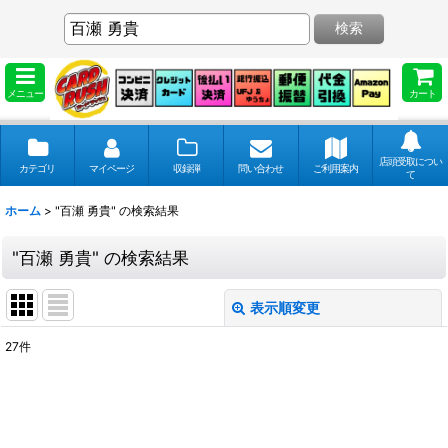
検索
メニュー
カート
店頭受取につい
カテゴリ
マイページ
収録弾
問い合わせ
ご利用案内
て
ホーム
>
"百瀬 勇貴"
の
検索結果
"百瀬 勇貴"
の
検索結果
表示順変更
閉じる
27
件
商品検索
:
表示数
: