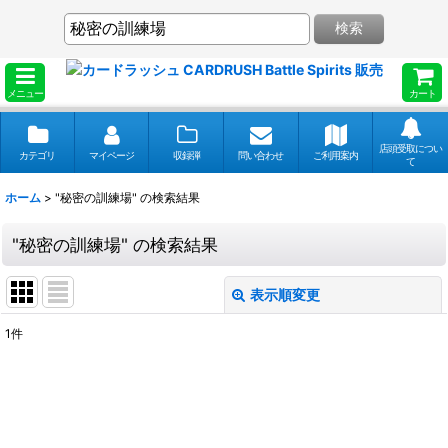
検索
メニュー
カート
店頭受取につい
カテゴリ
マイページ
収録弾
問い合わせ
ご利用案内
て
ホーム
>
"秘密の訓練場"
の
検索結果
"秘密の訓練場"
の
検索結果
表示順変更
閉じる
1
件
商品検索
:
表示数
: