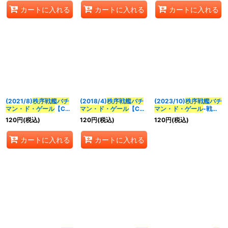
《白》
カートに入れる
カートに入れる
カートに入れる
(2021/8)
秩序戦艦バチ
(2018/4)
秩序戦艦バチ
(2023/10)
秩序戦艦バチ
マン・ド・ゲール
【C】
マン・ド・ゲール
【C】
マン・ド・ゲール
-戦艦
{SD61-RV001}《白》
{BS43-041}《白》
形態-(BSC41収録)
120
円
(税込)
120
円
(税込)
120
円
(税込)
【C】{BS43-085}
《白》
カートに入れる
カートに入れる