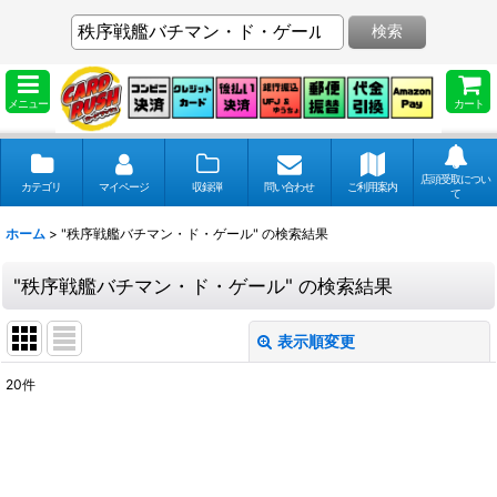
検索
メニュー
カート
店頭受取につい
カテゴリ
マイページ
収録弾
問い合わせ
ご利用案内
て
ホーム
>
"秩序戦艦バチマン・ド・ゲール"
の
検索結果
"秩序戦艦バチマン・ド・ゲール"
の
検索結果
表示順変更
閉じる
20
件
商品検索
:
表示数
: