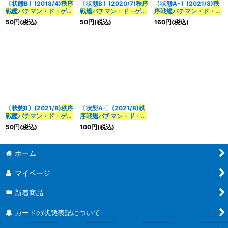
〔状態B〕(2018/4)
秩序
〔状態B〕(2020/7)
秩序
〔状態A-〕(2021/8)
秩
戦艦バチマン・ド・ゲー
戦艦バチマン・ド・ゲー
序戦艦バチマン・ド・ゲ
ル
-戦艦形態-【C】
ル
-戦艦形態-(BSC36収
ール
-戦艦形態-(SD61収
50
円
(税込)
50
円
(税込)
160
円
(税込)
{BS43-085}《白》
録)【C】{BS43-085}
録)【C】{BS43-085}
《白》
《白》
〔状態B〕(2021/8)
秩序
〔状態A-〕(2021/8)
秩
戦艦バチマン・ド・ゲー
序戦艦バチマン・ド・ゲ
ル
【C】{SD61-RV001}
ール
【C】{SD61-
50
円
(税込)
100
円
(税込)
《白》
RV001}《白》
ホーム
マイページ
新着商品
カードの状態表記について