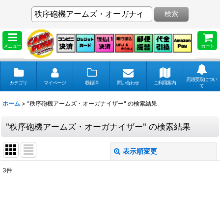
検索
メニュー
カート
店頭受取につい
カテゴリ
マイページ
収録弾
問い合わせ
ご利用案内
て
ホーム
>
"秩序砲機アームズ・オーガナイザー"
の
検索結果
"秩序砲機アームズ・オーガナイザー"
の
検索結果
表示順変更
閉じる
3
件
商品検索
:
表示数
: