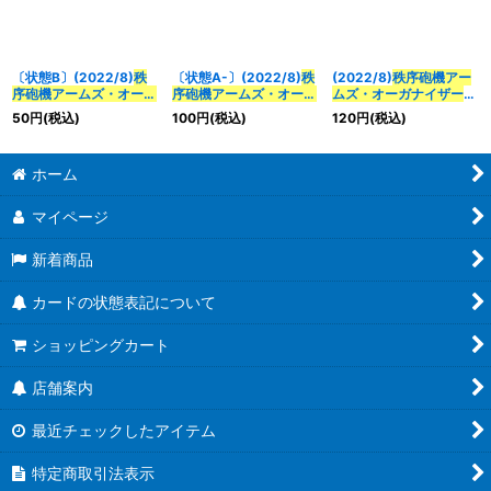
並び順
:
〔状態B〕(2022/8)
秩
〔状態A-〕(2022/8)
秩
(2022/8)
秩序砲機アー
絞り込む
序砲機アームズ・オーガ
序砲機アームズ・オーガ
ムズ・オーガナイザー
ナイザー
【M】{BS59-
ナイザー
【M】{BS59-
【M】{BS59-033}
50
円
(税込)
100
円
(税込)
120
円
(税込)
033}《白》
033}《白》
《白》
ホーム
マイページ
新着商品
カードの状態表記について
ショッピングカート
店舗案内
最近チェックしたアイテム
特定商取引法表示