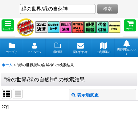
検索
メニュー
カート
店頭受取につい
カテゴリ
マイページ
収録弾
問い合わせ
ご利用案内
て
ホーム
>
"緑の世界/緑の自然神"
の
検索結果
"緑の世界/緑の自然神"
の
検索結果
表示順変更
閉じる
27
件
商品検索
:
表示数
: