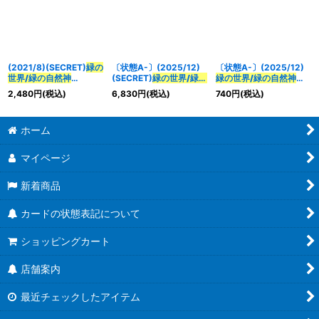
(2021/8)(SECRET)
緑の
〔状態A-〕(2025/12)
〔状態A-〕(2025/12)
世界/緑の自然神
(SECRET)
緑の世界/緑の
緑の世界/緑の自然神
(BSC38収録)【転醒X-
自然神
【CP-SEC】
【CP】{BS73-
2,480
円
(税込)
6,830
円
(税込)
740
円
(税込)
SEC】{BS53-
{BS73-TCP03a/BS73-
TCP03a/BS73-
TX03a/BS53-TX03b}
TCP03b}《緑》
TCP03b}《緑》
《緑》
ホーム
マイページ
新着商品
カードの状態表記について
ショッピングカート
店舗案内
最近チェックしたアイテム