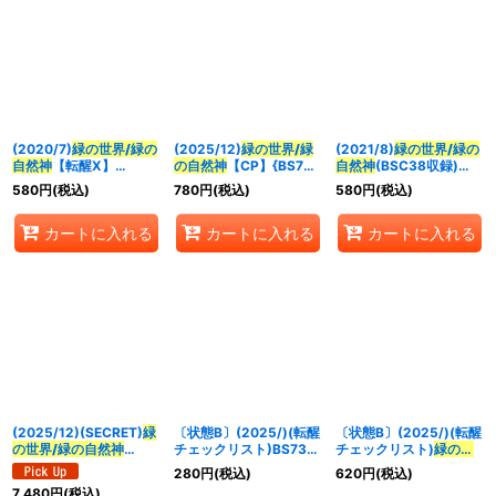
(2020/7)
緑の世界/緑の
(2025/12)
緑の世界/緑
(2021/8)
緑の世界/緑の
自然神
【転醒X】
の自然神
【CP】{BS73-
自然神
(BSC38収録)
{BS53-TX03a/BS53-
TCP03a/BS73-
【転醒X】{BS53-
580
円
(税込)
780
円
(税込)
580
円
(税込)
TX03b}《緑》
TCP03b}《緑》
TX03a/BS53-TX03b}
《緑》
カートに入れる
カートに入れる
カートに入れる
(2025/12)(SECRET)
緑
〔状態B〕(2025/)(転醒
〔状態B〕(2025/)(転醒
の世界/緑の自然神
チェックリスト)BS73チ
チェックリスト)
緑の世
【CP-SEC】{BS73-
ェックリスト3【-】
界/緑の自然神
【-】
280
円
(税込)
620
円
(税込)
TCP03a/BS73-
{BS73-5/6}《無》
{BS73-TCP03a/BS73-
7,480
円
(税込)