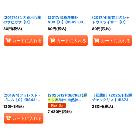
(2017/4)百刀衆用心棒
(2017/4)秩序軍E-
(2017/4)斬首刀のシャ
のサビガサ【C】
N09【C】{BS42-038}
ドウスライサー【C】
{BS42-035}《緑》
《白》
{BS42-RV004}《紫》
80
円
(税込)
80
円
(税込)
80
円
(税込)
カートに入れる
カートに入れる
カートに入れる
(2018/4)フォレスト・
(2025/12)(SECRET)
緑
〔状態B〕(2025/)(転醒
ゴレム【C】{BS43-
の世界
/緑の自然神
チェックリスト)BS73チ
RV029}《青》
【CP-SEC】{BS73-
ェックリスト3【-】
120
円
(税込)
280
円
(税込)
TCP03a/BS73-
{BS73-5/6}《無》
7,480
円
(税込)
TCP03b}《緑》
カートに入れる