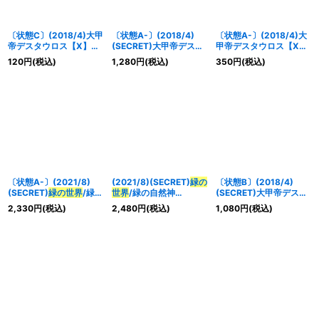
〔状態C〕(2018/4)大甲
〔状態A-〕(2018/4)
〔状態A-〕(2018/4)大
帝デスタウロス【X】
(SECRET)大甲帝デスタ
甲帝デスタウロス【X】
{BS43-RVX04}《多》
ウロス【X-SEC】
{BS43-RVX04}《多》
120
円
(税込)
1,280
円
(税込)
350
円
(税込)
{BS43-RVX04}《多》
〔状態A-〕(2021/8)
(2021/8)(SECRET)
緑の
〔状態B〕(2018/4)
(SECRET)
緑の世界
/緑の
世界
/緑の自然神
(SECRET)大甲帝デスタ
自然神(BSC38収録)
(BSC38収録)【転醒X-
ウロス【X-SEC】
2,330
円
(税込)
2,480
円
(税込)
1,080
円
(税込)
【転醒X-SEC】{BS53-
SEC】{BS53-
{BS43-RVX04}《多》
TX03a/BS53-TX03b}
TX03a/BS53-TX03b}
《緑》
《緑》