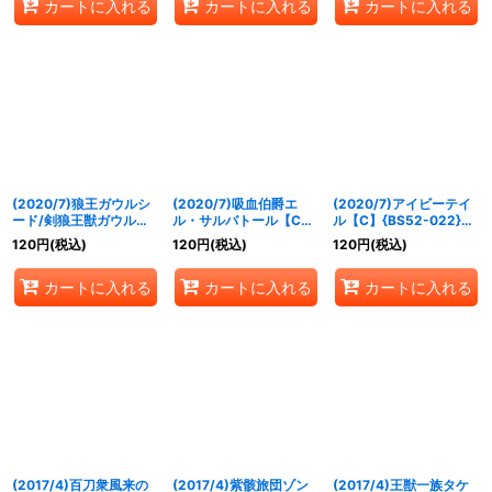
カートに入れる
カートに入れる
カートに入れる
(2020/7)狼王ガウルシ
(2020/7)吸血伯爵エ
(2020/7)アイビーテイ
ード/剣狼王獣ガウルシ
ル・サルバトール【C】
ル【C】{BS52-022}
ード【転醒R】{BS52-
{BS52-019}《紫》
《緑》
120
円
(税込)
120
円
(税込)
120
円
(税込)
025}《緑》
カートに入れる
カートに入れる
カートに入れる
(2017/4)百刀衆風来の
(2017/4)紫骸旅団ゾン
(2017/4)王獣一族タケ