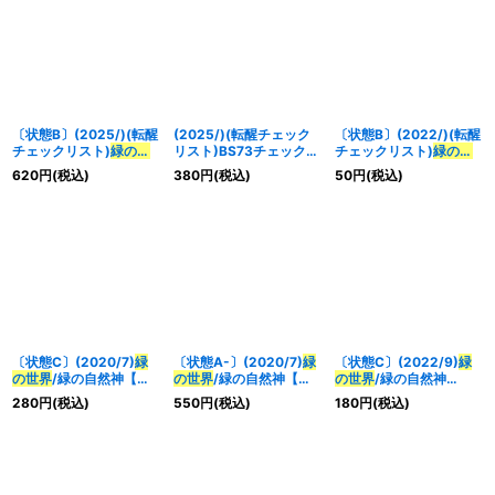
〔状態B〕(2025/)(転醒
(2025/)(転醒チェック
〔状態B〕(2022/)(転醒
チェックリスト)
緑の世
リスト)BS73チェックリ
チェックリスト)
緑の世
界
/緑の自然神【-】
スト3【-】{BS73-5/6}
界
/緑の自然神【-】
620
円
(税込)
380
円
(税込)
50
円
(税込)
{BS73-TCP03a/BS73-
《無》
{BS53-TX03a/BS53-
TCP03b}《緑》
TX03b}《緑》
〔状態C〕(2020/7)
緑
〔状態A-〕(2020/7)
緑
〔状態C〕(2022/9)
緑
の世界
/緑の自然神【転
の世界
/緑の自然神【転
の世界
/緑の自然神
醒X】{BS53-
醒X】{BS53-
(BS61収録)【転醒X】
280
円
(税込)
550
円
(税込)
180
円
(税込)
TX03a/BS53-TX03b}
TX03a/BS53-TX03b}
{BS53-TX03a/BS53-
《緑》
《緑》
TX03b}《緑》