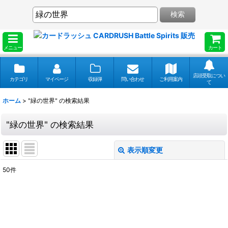
検索
メニュー
カート
店頭受取につい
カテゴリ
マイページ
収録弾
問い合わせ
ご利用案内
て
ホーム
>
"緑の世界"
の
検索結果
"緑の世界"
の
検索結果
表示順変更
閉じる
50
件
商品検索
:
表示数
: