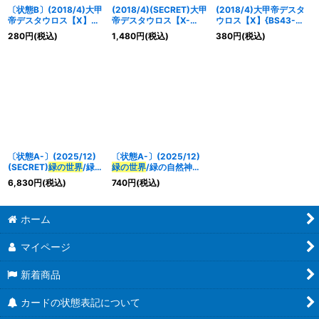
〔状態B〕(2018/4)大甲
(2018/4)(SECRET)大甲
(2018/4)大甲帝デスタ
帝デスタウロス【X】
帝デスタウロス【X-
ウロス【X】{BS43-
{BS43-RVX04}《多》
SEC】{BS43-RVX04}
RVX04}《多》
280
円
(税込)
1,480
円
(税込)
380
円
(税込)
《多》
〔状態A-〕(2025/12)
〔状態A-〕(2025/12)
(SECRET)
緑の世界
/緑の
緑の世界
/緑の自然神
自然神【CP-SEC】
【CP】{BS73-
6,830
円
(税込)
740
円
(税込)
{BS73-TCP03a/BS73-
TCP03a/BS73-
TCP03b}《緑》
TCP03b}《緑》
ホーム
マイページ
新着商品
カードの状態表記について