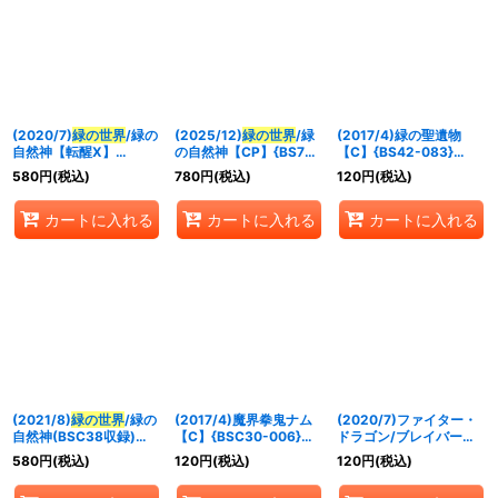
(2020/7)
緑の世界
/緑の
(2025/12)
緑の世界
/緑
(2017/4)緑の聖遺物
自然神【転醒X】
の自然神【CP】{BS73-
【C】{BS42-083}
{BS53-TX03a/BS53-
TCP03a/BS73-
《緑》
580
円
(税込)
780
円
(税込)
120
円
(税込)
TX03b}《緑》
TCP03b}《緑》
カートに入れる
カートに入れる
カートに入れる
(2021/8)
緑の世界
/緑の
(2017/4)魔界拳鬼ナム
(2020/7)ファイター・
自然神(BSC38収録)
【C】{BSC30-006}
ドラゴン/ブレイバー・
【転醒X】{BS53-
《紫》
ドラゴン【転醒R】
580
円
(税込)
120
円
(税込)
120
円
(税込)
TX03a/BS53-TX03b}
{BS52-007}《赤》
《緑》