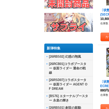
〔状態A
(SEC
ン・
10,8
V-SE
在庫数 
《白
新弾特集
[26RBS02] 幻惑の翔風
[26RCB01]コラボブースタ
ー 仮面ライダー 運命の戦
線
[26RSD07]コラボスタータ
〔状態A
ー 仮面ライダー AGENT O
ECR
F DREAM
ラシル
880円
ン・
在庫数 
[BS76] エターナルブースタ
-SEC
ー 永皇の輝き
a/BS5
[26RBS01] 創世の鼓動
《白