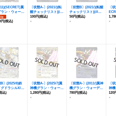
/11)(SECRET)
翼
〔状態A-〕(2021/)(転
〔状態B〕(2021/)(転醒
〔状態
グラン・ウォーデ
醒チェックリスト)(ill
チェックリスト)(illu
EC
【XV-SEC】{BS
us：ikuyoan)冥騎皇
100円
(税込)
s：ikuyoan)冥騎皇ド
50円
(税込)
グラ
1,7
V04}《白》
00円
(税込)
ドラゴニック・アーサ
ラゴニック・アーサ
【X-
×
×
×
ー/
翼神機グラン・ウ
ー/
翼神機グラン・ウ
9}
ォーデン
・ツヴァイ
ォーデン
・ツヴァイ
【-】{SD60-TX01a/SD
【-】{SD60-TX01a/SD
60-TX01b}《白》
60-TX01b}《白》
〕(2025/8)鉄
〔状態A-〕(2025/7)
翼
〔状態A-〕(2011/)
翼神
〔状態
グドラシルX/
翼
神機グラン・ウォーデ
機グラン・ウォーデン
神機
グラン・ウォーデ
税込)
ン
1,280円
(WINNER)【X】{BS
(税込)
(SD05収録)【X】{BS0
780円
(税込)
ン
120
(
白背景/PB37収録)
43-RVX06}《白》
8-X32}《白》
S43
×
×
×
{BS58-TCP07
8-TCP07b}
》