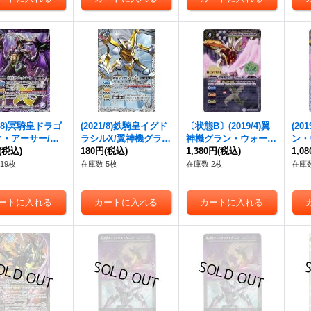
《白》
1/8)冥騎皇ドラゴ
(2021/8)鉄騎皇イグド
〔状態B〕(2019/4)
翼
(201
・アーサー/
翼
ラシルX/
翼神機グラ
神機グラン・ウォーデ
ン・
グラン・ウォーデ
(税込)
ン・ウォーデン
180円
(税込)
X【C
ン
1,380円
(Xレア仕様/PB19-H
(税込)
スト
1,0
ツヴァイ【転醒
P】{BS58-TCP07a/B
収録)【X】{BS43-RV
収録)
19枚
在庫数 5枚
在庫数 2枚
在庫数
D60-TX01a/SD6
S58-TCP07b}《白》
X06}《白》
X0
01b}《白》