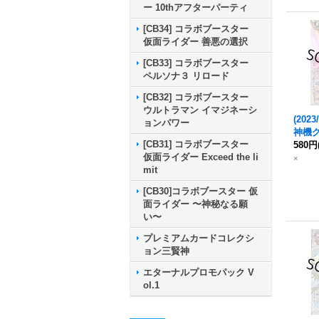
ー 10thアフターパーティ
[CB34] コラボブースター
仮面ライダー 善悪の選択
[CB33] コラボブースター
ペルソナ３ リロード
[CB32] コラボブースター
ウルトラマン イマジネーシ
(2023
ョンパワー
神機
[CB31] コラボブースター
ン
580円
【X
仮面ライダー Exceed the li
VX0
×
mit
[CB30]コラボブースター 仮
面ライダー 〜神秘なる願
い〜
プレミアムカードコレクシ
ョン三賢神
エターナルプロモパック V
ol.1