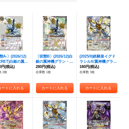
A-〕(2026/12)
〔状態B〕(2026/12)白
(2025/8)鉄騎皇イグド
CRET)白銀の
翼神
銀の
翼神機グラン・ウ
ラシルX/
翼神機グラ
ラン・ウォーデン
30円
(税込)
ォーデン
280円
(税込)
【X】{BS75-
ン・ウォーデン
180円
(税込)
X(白背
SEC】{BS75-X0
X09}《白》
景/PB37収録)【CP】
 2枚
在庫数 1枚
在庫数 3枚
《白》
{BS58-TCP07a/BS58-
TCP07b}《白》