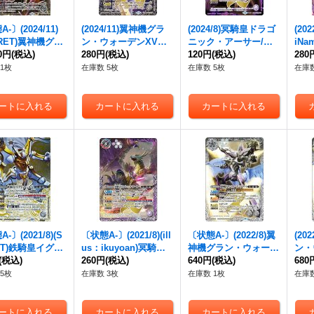
-〕(2024/11)
(2024/11)
翼神機グラ
(2024/8)冥騎皇ドラゴ
(202
RET)
翼神機グラ
ン・ウォーデン
XV【X
ニック・アーサー/
翼
iNa
ウォーデン
00円
(税込)
XV【X
V】{BS70-XV04}
280円
(税込)
神機グラン・ウォーデ
120円
(税込)
騎皇
280
C】{BS70-XV04}
《白》
ン
・ツヴァイ(紫枠/BS
ーサ
1枚
在庫数 5枚
在庫数 5枚
在庫数
》
ロゴ)【転醒X】{SD60
ン・
-TX01}《多》
ァイ
TX0
《多
-〕(2021/8)(S
〔状態A-〕(2021/8)(ill
〔状態A-〕(2022/8)
翼
(202
ET)鉄騎皇イグド
us：ikuyoan)冥騎皇
神機グラン・ウォーデ
ン・
X/
(税込)
翼神機グラ
ドラゴニック・アーサ
260円
(税込)
ン
640円
・ツヴァイ【X】{P
(税込)
ァイ【
680
ウォーデン
X【CP
ー/
翼神機グラン・ウ
21-19}《白》
《白
5枚
在庫数 3枚
在庫数 1枚
在庫数
】{BS58-TCP07
ォーデン
・ツヴァイ
8-TCP07b}
【転醒X】{SD60-TX0
》
1a/SD60-TX01b}