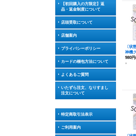
【初回購入の方限定】返
品・返金制度について
店頭受取について
店舗案内
〔状態A
プライバシーポリシー
神機
ン
980円
(テ
カードの梱包方法について
BS5
×
3-RV
よくあるご質問
いたずら注文、なりすまし
注文について
特定商取引法表示
ご利用案内
〔状態C