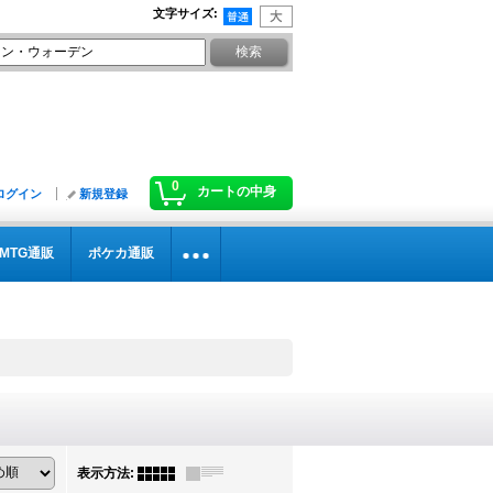
文字サイズ
:
0
カートの中身
ログイン
新規登録
MTG通販
ポケカ通販
表示方法
: