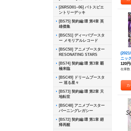
[26RSD01~06] バトスピエ
ントリーデッキ
[BS75] 契約編:環 第4章 英
雄傑集
[BSC51] ディーバブースタ
ー メモリアルレコード
[BSC50] アニメブースター
(202
RESONATING STARS
ニック
[BS74] 契約編:環 第3章 覇
神機
120円
極来臨
ン
・
在庫数 
X】{S
[BSC49] ドリームブースタ
0-TX
ー 巡る星々
[BS73] 契約編:環 第2章 天
地転世
[BSC48] アニメブースター
バーニングレガシー
[BS72] 契約編:環 第1章 廻
帰再醒