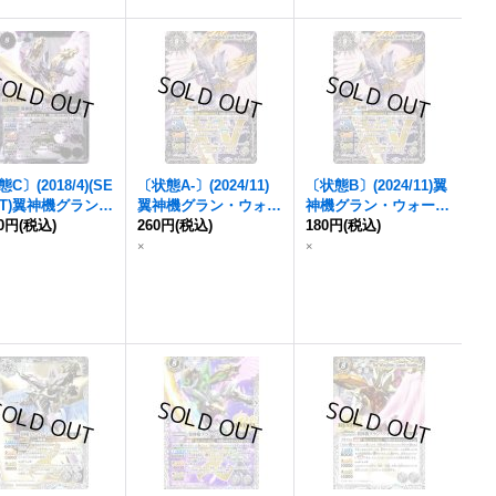
C〕(2018/4)(SE
〔状態A-〕(2024/11)
〔状態B〕(2024/11)
翼
T)
翼神機グラン・
翼神機グラン・ウォー
神機グラン・ウォーデ
ーデン
80円
(税込)
【X-SEC】
デン
260円
XV【XV】{BS70-
(税込)
ン
180円
XV【XV】{BS70-X
(税込)
43-RVX06}《白》
XV04}《白》
V04}《白》
×
×