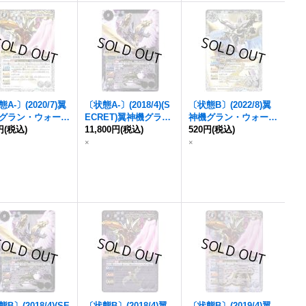
A-〕(2020/7)
翼
〔状態A-〕(2018/4)(S
〔状態B〕(2022/8)
翼
グラン・ウォーデ
ECRET)
翼神機グラ
神機グラン・ウォーデ
円
BSC36収録)【X】
(税込)
ン・ウォーデン
11,800円
(税込)
【X-S
ン
520円
・ツヴァイ【X】{P
(税込)
43-RVX06}《白》
EC】{BS43-RVX06}
21-19}《白》
×
×
《白》
B〕(2018/4)(SE
〔状態B〕(2018/4)
翼
〔状態B〕(2019/4)
翼