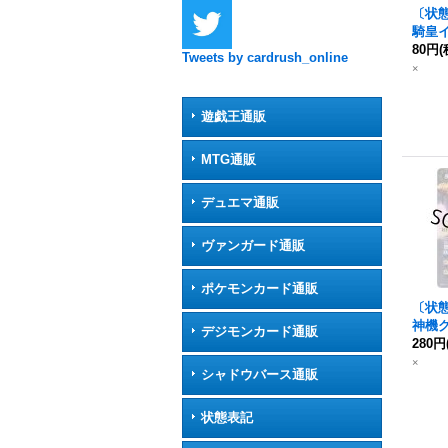
〔状態B
騎皇イ
神機
80円
(
Tweets by cardrush_online
ン
X【
×
P07a
《白
遊戯王通販
MTG通販
デュエマ通販
ヴァンガード通販
ポケモンカード通販
〔状態B
神機
デジモンカード通販
ン
280円
(P
S43-
×
シャドウバース通販
状態表記