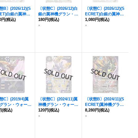
B〕(2026/12)(S
〔状態C〕(2026/12)白
〔状態C〕(2026/12)(S
RET)白銀の
翼神機
銀の
翼神機グラン・ウ
ECRET)白銀の
翼神機
ン・ウォーデン
80円
(税込)
ォーデン
180円
(税込)
【X】{BS75-
グラン・ウォーデン
1,080円
(税込)
SEC】{BS75-X0
X09}《白》
【X-SEC】{BS75-X0
×
×
《白》
9}《白》
C〕(2019/4)
翼
〔状態C〕(2024/11)
翼
〔状態B〕(2024/11)(S
グラン・ウォーデ
神機グラン・ウォーデ
ECRET)
翼神機グラ
円
PB01収録)【X】{B
(税込)
ン
120円
XV【XV】{BS70-X
(税込)
ン・ウォーデン
8,280円
(税込)
XV【X
-RVX06}《白》
V04}《白》
V-SEC】{BS70-XV04}
×
×
《白》