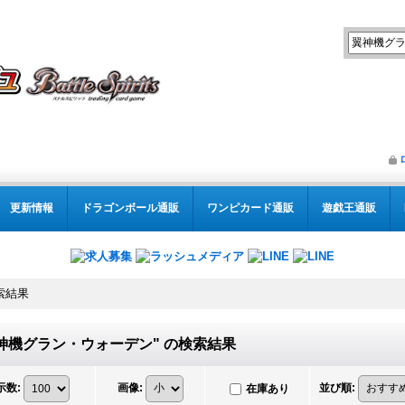
更新情報
ドラゴンボール通販
ワンピカード通販
遊戯王通販
索結果
神機グラン・ウォーデン"
の
検索結果
示数
:
画像
:
並び順
:
在庫あり