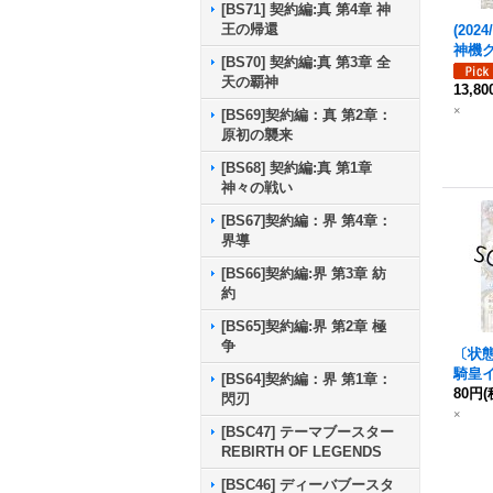
[BS71] 契約編:真 第4章 神
王の帰還
(2024
神機
[BS70] 契約編:真 第3章 全
ン
XV
天の覇神
70-X
13,8
×
[BS69]契約編：真 第2章：
原初の襲来
[BS68] 契約編:真 第1章
神々の戦い
[BS67]契約編：界 第4章：
界導
[BS66]契約編:界 第3章 紡
約
[BS65]契約編:界 第2章 極
争
〔状態B
騎皇イ
[BS64]契約編：界 第1章：
神機
80円
(
閃刃
ン
X(
×
[BSC47] テーマブースター
【CP】
REBIRTH OF LEGENDS
a/BS5
《白
[BSC46] ディーバブースタ