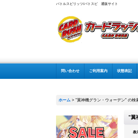
バトルスピリッツ/バトスピ 通販サイト
問い合わせ
ご利用案内
状態表記
ホーム
>
"翼神機グラン・ウォーデン"
の
検
"翼
表