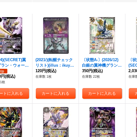
/4)(SECRET)
翼
(2021/)(転醒チェック
〔状態A-〕(2026/12)
〔状態
グラン・ウォーデ
リスト)(illus：ikuyoa
白銀の
翼神機グラン・
(SE
-SEC】{BS43-R
n)冥騎皇ドラゴニッ
120円
(税込)
ウォーデン
350円
(税込)
【X】{BS7
機グ
2,0
6}《白》
00円
(税込)
ク・アーサー/
翼神機
5-X09}《白》
【X-
在庫数 1枚
在庫数 22枚
在庫数
グラン・ウォーデン
・
9}
1枚
ツヴァイ【-】{SD60-T
X01a/SD60-TX01b}
《白》