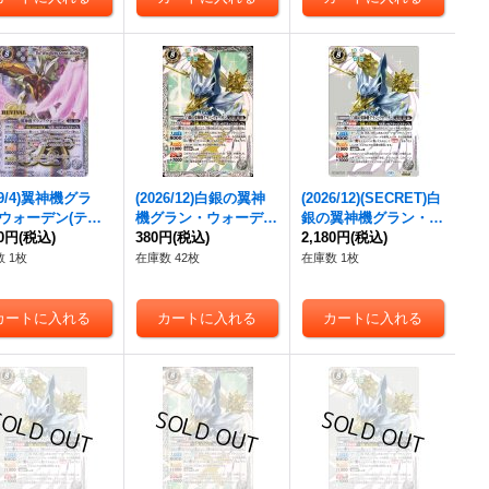
9/4)
翼神機グラ
(2026/12)白銀の
翼神
(2026/12)(SECRET)白
ウォーデン
(テキ
機グラン・ウォーデン
銀の
翼神機グラン・ウ
欄BSロゴ/BS50
80円
(税込)
【X】{BS75-X09}
380円
(税込)
ォーデン
2,180円
(税込)
【X-SEC】
【X】{BS43-RV
《白》
{BS75-X09}《白》
 1枚
在庫数 42枚
在庫数 1枚
6}《白》