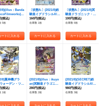
2/8)(illus：Banda
〔状態A-〕(2021/8)鉄
〔状態A-〕(2021/8)冥
mcoFilmworks)冥
騎皇イグドラシルX/
翼
騎皇ドラゴニック・ア
ドラゴニック・ア
円
(税込)
神機グラン・ウォーデ
160円
(税込)
ーサー/
100円
(税込)
翼神機グラ
ー/
翼神機グラ
ン
X【CP】{BS58-TC
ン・ウォーデン
・ツヴ
 5枚
在庫数 1枚
在庫数 6枚
ウォーデン
・ツヴ
P07a/BS58-TCP07b}
ァイ【転醒X】{SD60-
【転醒X】{SD60-
《白》
TX01a/SD60-TX01b}
1a/SD60-TX01b}
《白》
》
2/8)
翼神機グラ
(2021/8)(illus：ikuyo
(2021/8)(SECRET)鉄
ウォーデン
・ツヴ
an)冥騎皇ドラゴニッ
騎皇イグドラシルX/
翼
X】{P21-19}
円
(税込)
ク・アーサー/
280円
(税込)
翼神機
神機グラン・ウォーデ
980円
(税込)
》
グラン・ウォーデン
・
ン
X【CP-SEC】{BS5
 1枚
在庫数 2枚
在庫数 3枚
ツヴァイ【転醒X】{S
8-TCP07a/BS58-TCP0
D60-TX01a/SD60-TX0
7b}《白》
1b}《白》