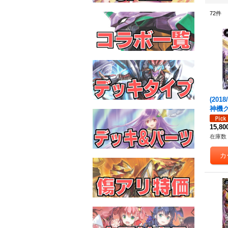
72
件
(2018
神機
ン
【X
VX0
15,8
在庫数 