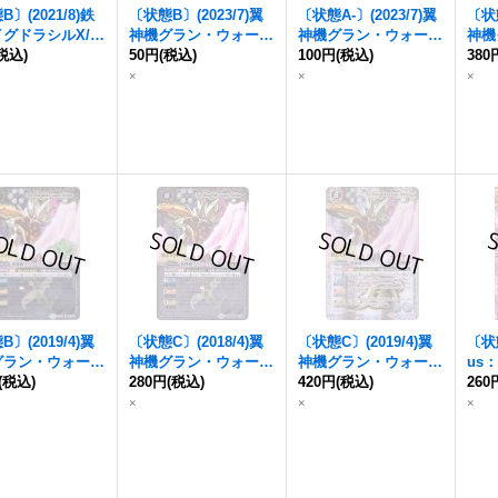
〕(2021/8)鉄
〔状態B〕(2023/7)
翼
〔状態A-〕(2023/7)
翼
〔状態
グドラシルX/
翼
神機グラン・ウォーデ
神機グラン・ウォーデ
神機
グラン・ウォーデ
税込)
ン
50円
【X】{BS43-RVX0
(税込)
ン
100円
【X】{BS43-RVX0
(税込)
ン
380
・
CP】{BS58-TC
6}《白》
6}《白》
21-
×
×
×
/BS58-TCP07b}
》
〕(2019/4)
翼
〔状態C〕(2018/4)
翼
〔状態C〕(2019/4)
翼
〔状態
グラン・ウォーデ
神機グラン・ウォーデ
神機グラン・ウォーデ
us：
B01収録)【X】{B
(税込)
ン
280円
【X】{BS43-RVX0
(税込)
ン
420円
(テキスト欄BSロゴ/
(税込)
mw
260
RVX06}《白》
6}《白》
BS50収録)【X】{BS4
ニッ
×
×
×
3-RVX06}《白》
神機
ン
・
X】{
0-T