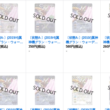
-〕(2019/4)
翼
〔状態A-〕(2019/4)
翼
〔状態A-〕(2010/)
翼神
〔状態
グラン・ウォーデ
神機グラン・ウォーデ
機グラン・ウォーデン
神機
キスト欄BSロゴ/
(税込)
ン
350円
(PB01収録)【X】{B
(税込)
【X】{BS08-X32}
580円
(税込)
ン
260
(
0収録)【X】{BS4
S43-RVX06}《白》
《白》
{BS
×
×
×
X06}《白》
〕(2010/)
翼神
〔状態B〕(2010/)
翼神
〔状態B〕(2020/7)
翼
〔状態