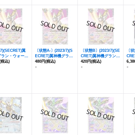
/7)(SECRET)
翼
〔状態A-〕(2023/7)(S
〔状態B〕(2023/7)(SE
〔状態
グラン・ウォーデ
ECRET)
翼神機グラ
CRET)
翼神機グラン・
CRE
-SEC】{BS43-R
(税込)
ン・ウォーデン
480円
(税込)
【X-S
ウォーデン
420円
(税込)
【X-SEC】
ウォ
6,3
6}《白》
EC】{BS43-RVX06}
{BS43-RVX06}《白》
{BS
×
×
×
《白》