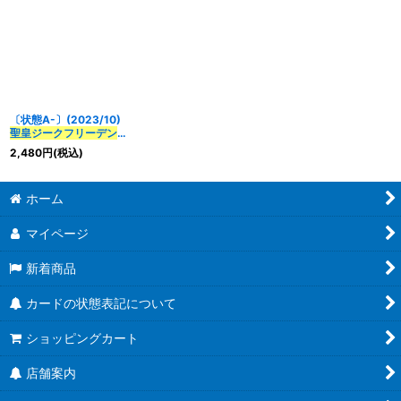
〔状態A-〕(2023/10)
聖皇ジークフリーデン
XV
【XV】{BS66-
2,480
円
(税込)
XV02}《多》
ホーム
マイページ
新着商品
カードの状態表記について
ショッピングカート
店舗案内