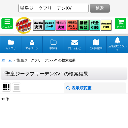
検索
メニュー
カート
店頭受取につい
カテゴリ
マイページ
収録弾
問い合わせ
ご利用案内
て
ホーム
>
"聖皇ジークフリーデンXV"
の
検索結果
"聖皇ジークフリーデンXV"
の
検索結果
表示順変更
閉じる
13
件
商品検索
:
表示数
: