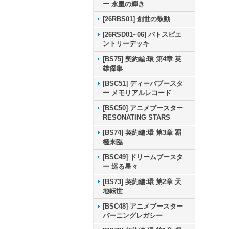
ー 永皇の輝き
[26RBS01] 創世の鼓動
[26RSD01~06] バトスピエ
ントリーデッキ
[BS75] 契約編:環 第4章 英
雄傑集
[BSC51] ディーバブースタ
ー メモリアルレコード
[BSC50] アニメブースター
RESONATING STARS
[BS74] 契約編:環 第3章 覇
極来臨
[BSC49] ドリームブースタ
ー 巡る星々
[BS73] 契約編:環 第2章 天
地転世
[BSC48] アニメブースター
バーニングレガシー