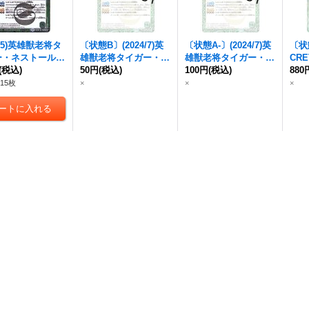
5)
英雄獣
老将タ
〔状態B〕(2024/7)
英
〔状態A-〕(2024/7)
英
〔状態
ー・ネストール
雄獣
老将タイガー・ネ
雄獣
老将タイガー・ネ
CRE
BS44-033}
(税込)
ストール
50円
(税込)
(Xレア仕様/L
ストール
100円
(税込)
(Xレア仕様/L
ガー
880
》
M2024収録)【R】{BS
M2024収録)【R】{BS
ア仕様
15枚
×
×
×
44-033}《緑》
44-033}《緑》
【R-
3}