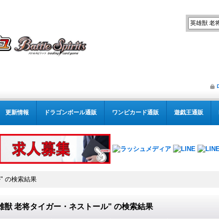
更新情報
ドラゴンボール通販
ワンピカード通販
遊戯王通販
"
の
検索結果
雄獣 老将タイガー・ネストール"
の
検索結果