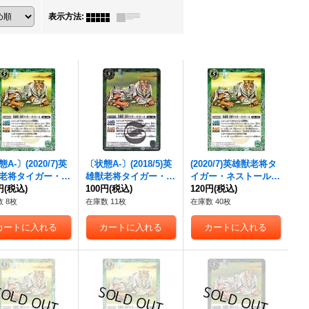
表示方法
:
A-〕(2020/7)
英
〔状態A-〕(2018/5)
英
(2020/7)
英雄獣
老将タ
老将タイガー・ネ
雄獣
老将タイガー・ネ
イガー・ネストール
(B
ール
円
(税込)
(BSC36収録)
ストール
100円
(税込)
【R】{BS44-
SC36収録)【R】{BS4
120円
(税込)
{BS44-033}
033}《緑》
4-033}《緑》
 8枚
在庫数 11枚
在庫数 40枚
》