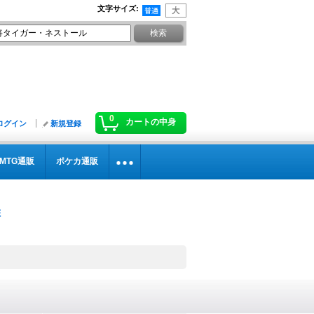
文字サイズ
:
0
カートの中身
ログイン
新規登録
MTG通販
ポケカ通販