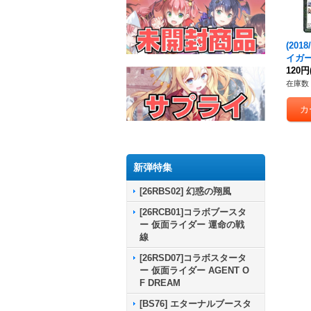
(2018/
イガ
【R】{
120円
《緑
在庫数 
新弾特集
[26RBS02] 幻惑の翔風
[26RCB01]コラボブースタ
ー 仮面ライダー 運命の戦
線
[26RSD07]コラボスタータ
ー 仮面ライダー AGENT O
F DREAM
[BS76] エターナルブースタ