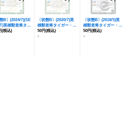
B〕(2024/7)(SE
〔状態B〕(2020/7)
英
〔状態B〕(2018/5)
英
T)
英雄獣
老将タイ
雄獣
老将タイガー・ネ
雄獣
老将タイガー・ネ
・ネストール
円
(税込)
(Xレ
ストール
50円
(税込)
(BSC36収録)
ストール
50円
(税込)
【R】{BS44-
/LM2024収録)
【R】{BS44-033}
033}《緑》
×
×
SEC】{BS44-03
《緑》
《緑》