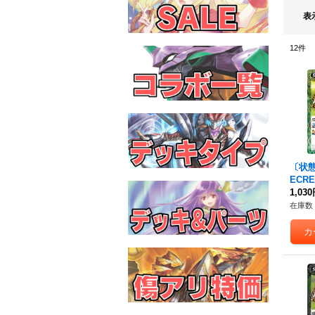
表
12
件
〔状態A
ECRE
イガ
1,03
レア仕
在庫数 
録)【R
33}