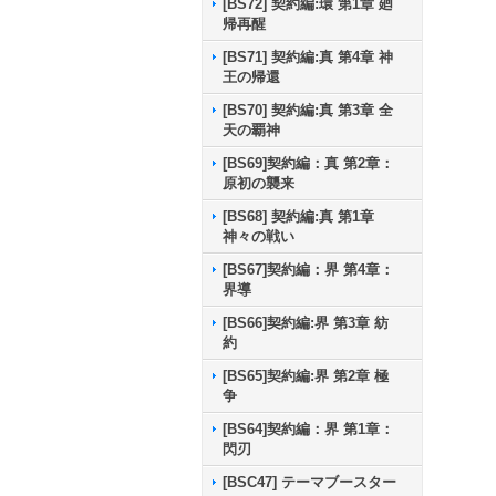
[BS72] 契約編:環 第1章 廻
帰再醒
[BS71] 契約編:真 第4章 神
王の帰還
[BS70] 契約編:真 第3章 全
天の覇神
[BS69]契約編：真 第2章：
原初の襲来
[BS68] 契約編:真 第1章
神々の戦い
[BS67]契約編：界 第4章：
界導
[BS66]契約編:界 第3章 紡
約
[BS65]契約編:界 第2章 極
争
[BS64]契約編：界 第1章：
閃刃
[BSC47] テーマブースター