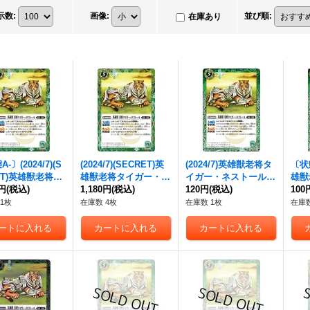
示数
:
画像
:
並び順
:
在庫あり
-〕(2024/7)(S
(2024/7)(SECRET)
英
(2024/7)
英雄獣
老将タ
〔状態
T)
英雄獣
老将タ
雄獣
老将タイガー・ネ
イガー・ネストール
(X
雄獣
ー・ネストール
0円
(税込)
(X
ストール
1,180円
(税込)
(Xレア仕様/L
レア仕様/LM2024収
120円
(税込)
スト
100
様/LM2024収
M2024収録)【R-SE
録)【R】{BS44-033}
【R】
1枚
在庫数 4枚
在庫数 1枚
在庫数
-SEC】{BS44-0
C】{BS44-033}《緑》
《緑》
《緑
《緑》