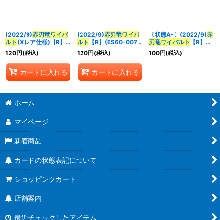
並び順
:
(2022/9)
赤刃竜ワイバ
(2022/9)
赤刃竜ワイバ
〔状態A-〕(2022/9)
赤
絞り込む
ルト
(Xレア仕様)【R】
ルト
【R】{BS60-007}
刃竜ワイバルト
【R】
{BS60-007}《赤》
《赤》
{BS60-007}《赤》
120
円
(税込)
120
円
(税込)
100
円
(税込)
カートに入れる
カートに入れる
ホーム
マイページ
新着商品
カードの状態表記について
ショッピングカート
店舗案内
最近チェックしたアイテム