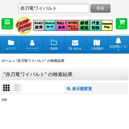
検索
メニュー
カート
店頭受取につい
カテゴリ
マイページ
収録弾
問い合わせ
ご利用案内
て
ホーム
>
"赤刃竜ワイバルト"
の
検索結果
"赤刃竜ワイバルト"
の
検索結果
表示順変更
閉じる
3
件
商品検索
:
表示数
: